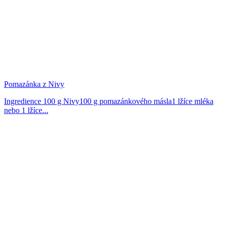
Pomazánka z Nivy
Ingredience 100 g Nivy100 g pomazánkového másla1 lžíce mléka
nebo 1 lžíce...