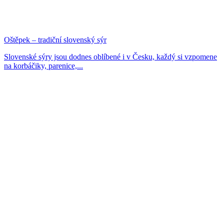
Oštěpek – tradiční slovenský sýr
Slovenské sýry jsou dodnes oblíbené i v Česku, každý si vzpomene
na korbáčiky, parenice,...