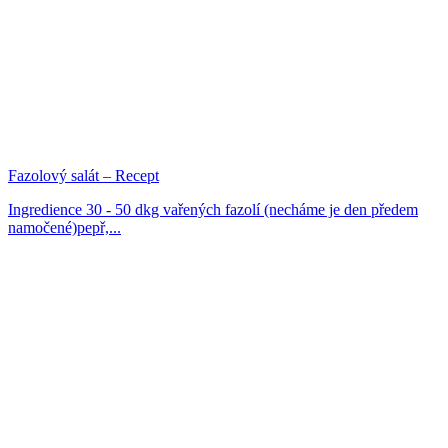
Fazolový salát – Recept
Ingredience 30 - 50 dkg vařených fazolí (necháme je den předem
namočené)pepř,...