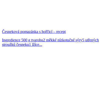
Česneková pomazánka s hořčicí – recept
Ingredience 500 g tvarohu2 měkké nízkotučné sýry5 utřených
stroužků česneku1 lžíce...