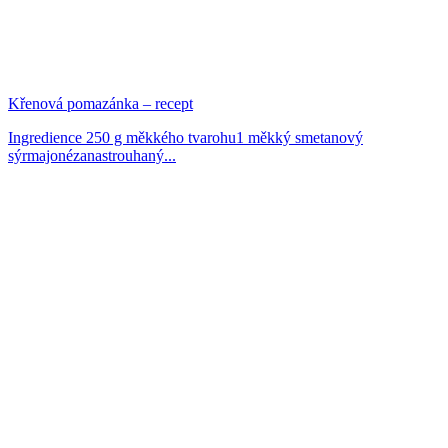
Křenová pomazánka – recept
Ingredience 250 g měkkého tvarohu1 měkký smetanový
sýrmajonézanastrouhaný...