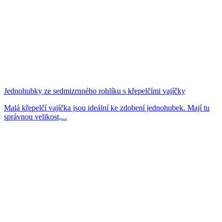
Jednohubky ze sedmizrnného rohlíku s křepelčími vajíčky
Malá křepelčí vajíčka jsou ideální ke zdobení jednohubek. Mají tu
správnou velikost,...