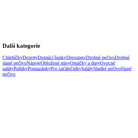
Další kategorie
Chlebíčky
Dezerty
Domácí šunky
Dressingy
Drobné pečivo
Drobné
slané pečivo
Nápoje
Obložené mísy
Omáčky a dipy
Ovocné
saláty
Paštiky
Pomazánky
Pro začátečníky
Saláty
Sladké pečivo
Slané
pečivo