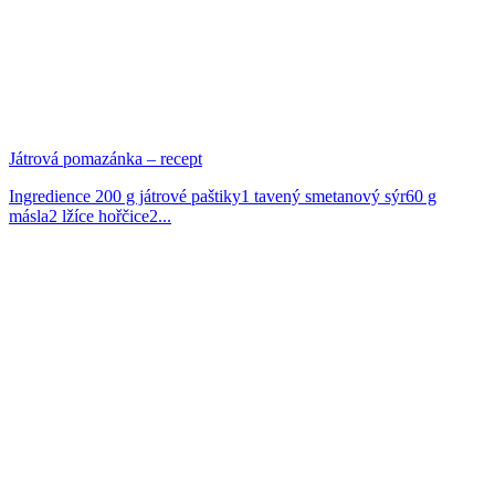
Játrová pomazánka – recept
Ingredience 200 g játrové paštiky1 tavený smetanový sýr60 g
másla2 lžíce hořčice2...