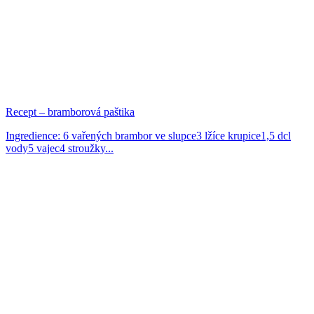
Recept – bramborová paštika
Ingredience: 6 vařených brambor ve slupce3 lžíce krupice1,5 dcl
vody5 vajec4 stroužky...