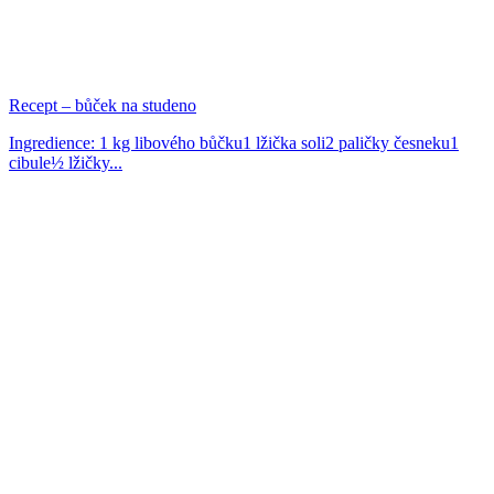
Recept – bůček na studeno
Ingredience: 1 kg libového bůčku1 lžička soli2 paličky česneku1
cibule½ lžičky...