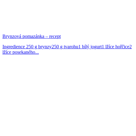
Brynzová pomazánka – recept
Ingredience 250 g brynzy250 g tvarohu1 bílý jogurt1 lžíce hořčice2
lžíce posekaného...