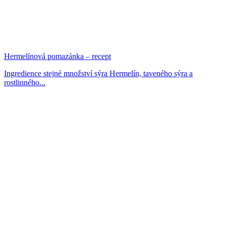
Hermelínová pomazánka – recept
Ingredience stejné množství sýra Hermelín, taveného sýra a
rostlinného...