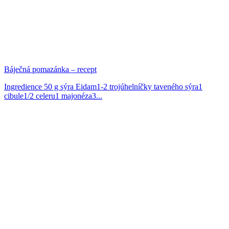
Báječná pomazánka – recept
Ingredience 50 g sýra Eidam1-2 trojúhelníčky taveného sýra1
cibule1/2 celeru1 majonéza3...