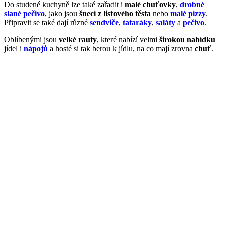
Do studené kuchyně lze také zařadit i
malé chuťovky
,
drobné
slané pečivo
, jako jsou
šneci z listového těsta
nebo
malé pizzy
.
Připravit se také dají různé
sendviče
,
tataráky
,
saláty
a
pečivo
.
Oblíbenými jsou
velké rauty
, které nabízí velmi
širokou nabídku
jídel i
nápojů
a hosté si tak berou k jídlu, na co mají zrovna
chuť
.