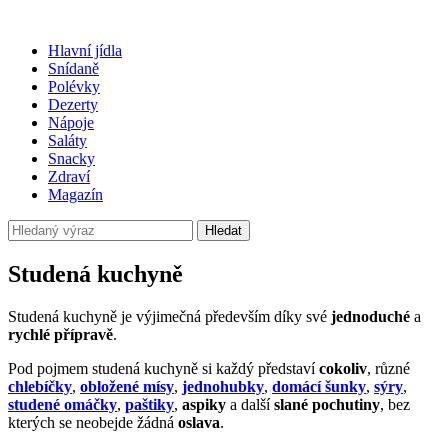
Hlavní jídla
Snídaně
Polévky
Dezerty
Nápoje
Saláty
Snacky
Zdraví
Magazín
Hledat
Studená kuchyně
Studená kuchyně je výjimečná především díky své
jednoduché
a
rychlé
přípravě
.
Pod pojmem studená kuchyně si každý představí
cokoliv
, různé
chlebíčky
,
obložené mísy
,
jednohubky
,
domácí šunky
,
sýry
,
studené omáčky
,
paštiky
,
aspiky
a další
slané pochutiny
, bez
kterých se neobejde žádná
oslava
.