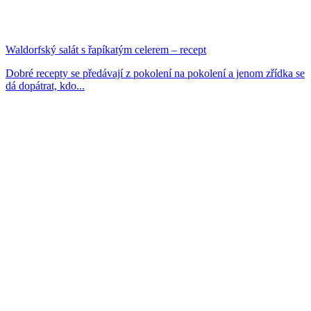
Waldorfský salát s řapíkatým celerem – recept
Dobré recepty se předávají z pokolení na pokolení a jenom zřídka se
dá dopátrat, kdo...