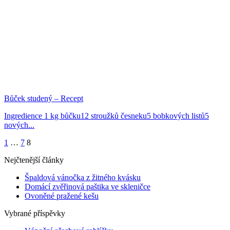
Bůček studený – Recept
Ingredience 1 kg bůčku12 stroužků česneku5 bobkových listů5
nových...
1
…
7
8
Nejčtenější články
Špaldová vánočka z žitného kvásku
Domácí zvěřinová paštika ve skleničce
Ovoněné pražené kešu
Vybrané příspěvky