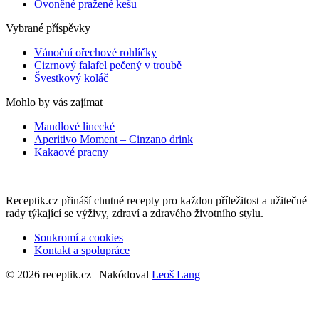
Ovoněné pražené kešu
Vybrané příspěvky
Vánoční ořechové rohlíčky
Cizrnový falafel pečený v troubě
Švestkový koláč
Mohlo by vás zajímat
Mandlové linecké
Aperitivo Moment – Cinzano drink
Kakaové pracny
Receptik.cz přináší chutné recepty pro každou příležitost a užitečné
rady týkající se výživy, zdraví a zdravého životního stylu.
Soukromí a cookies
Kontakt a spolupráce
© 2026 receptik.cz | Nakódoval
Leoš Lang