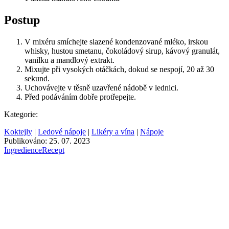
Postup
V mixéru smíchejte slazené kondenzované mléko, irskou
whisky, hustou smetanu, čokoládový sirup, kávový granulát,
vanilku a mandlový extrakt.
Mixujte při vysokých otáčkách, dokud se nespojí, 20 až 30
sekund.
Uchovávejte v těsně uzavřené nádobě v lednici.
Před podáváním dobře protřepejte.
Kategorie:
Koktejly
|
Ledové nápoje
|
Likéry a vína
|
Nápoje
Publikováno: 25. 07. 2023
Ingredience
Recept