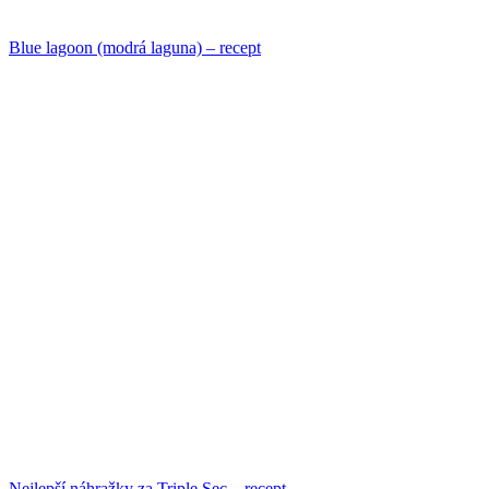
Blue lagoon (modrá laguna) – recept
Nejlepší náhražky za Triple Sec – recept