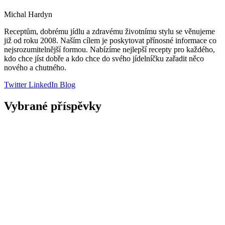
Michal Hardyn
Receptům, dobrému jídlu a zdravému životnímu stylu se věnujeme
již od roku 2008. Naším cílem je poskytovat přínosné informace co
nejsrozumitelnější formou. Nabízíme nejlepší recepty pro každého,
kdo chce jíst dobře a kdo chce do svého jídelníčku zařadit něco
nového a chutného.
Twitter
LinkedIn
Blog
Vybrané příspěvky