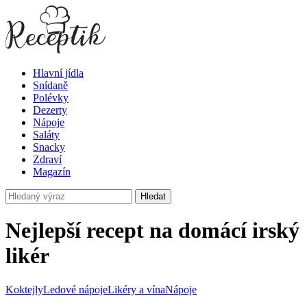
Hlavní jídla
Snídaně
Polévky
Dezerty
Nápoje
Saláty
Snacky
Zdraví
Magazín
Hledat
Nejlepší recept na domácí irský
likér
Koktejly
Ledové nápoje
Likéry a vína
Nápoje