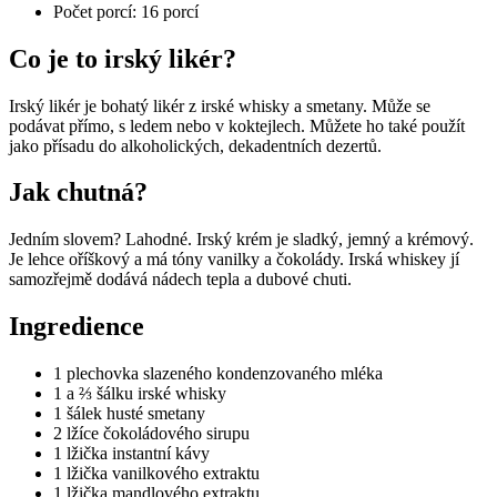
Počet porcí: 16 porcí
Co je to irský likér?
Irský likér je bohatý likér z irské whisky a smetany. Může se
podávat přímo, s ledem nebo v koktejlech. Můžete ho také použít
jako přísadu do alkoholických, dekadentních dezertů.
Jak chutná?
Jedním slovem? Lahodné. Irský krém je sladký, jemný a krémový.
Je lehce oříškový a má tóny vanilky a čokolády. Irská whiskey jí
samozřejmě dodává nádech tepla a dubové chuti.
Ingredience
1 plechovka slazeného kondenzovaného mléka
1 a ⅔ šálku irské whisky
1 šálek husté smetany
2 lžíce čokoládového sirupu
1 lžička instantní kávy
1 lžička vanilkového extraktu
1 lžička mandlového extraktu