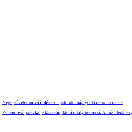
Nejlepší zeleninová polévka – jednoduchá, rychlá nebo na másle
Zeleninová polévka je klasikou, která nikdy neomrzí. Ať už hledáte ry