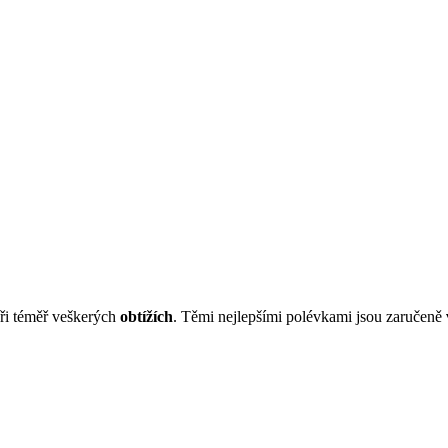
ři téměř veškerých
obtížích
. Těmi nejlepšími polévkami jsou zaručeně