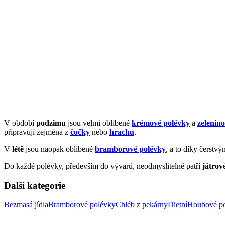
V období
podzimu
jsou velmi oblíbené
krémové polévky
a
zelenin
připravují zejména z
čočky
nebo
hrachu
.
V
létě
jsou naopak oblíbené
bramborové polévky
, a to díky čerst
Do každé polévky, především do vývarů, neodmyslitelně patří
játrov
Další kategorie
Bezmasá jídla
Bramborové polévky
Chléb z pekárny
Dietní
Houbové p