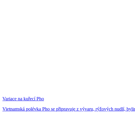
Variace na kuřecí Pho
Vietnamská polévka Pho se připravuje z vývaru, rýžových nudlí, bylin