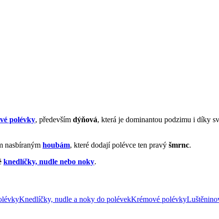
ové polévky
, především
dýňová
, která je dominantou podzimu i díky s
vým nasbíraným
houbám
, které dodají polévce ten pravý
šmrnc
.
é
knedlíčky, nudle nebo noky
.
olévky
Knedlíčky, nudle a noky do polévek
Krémové polévky
Luštěnino