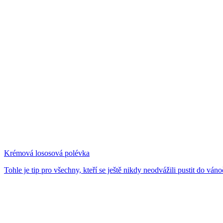
Krémová lososová polévka
Tohle je tip pro všechny, kteří se ještě nikdy neodvážili pustit do vánoč