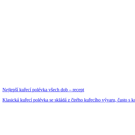
Nejlepší kuřecí polévka všech dob – recept
Klasická kuřecí polévka se skládá z čirého kuřecího vývaru, často s k