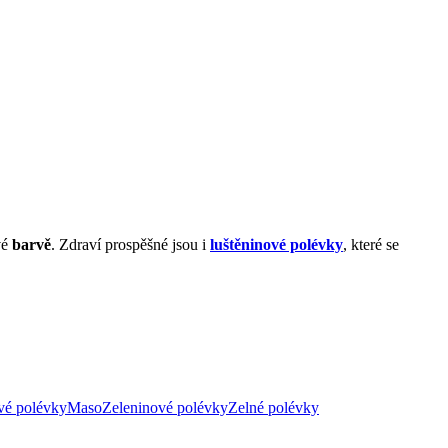
vé
barvě
. Zdraví prospěšné jsou i
luštěninové polévky
, které se
vé polévky
Maso
Zeleninové polévky
Zelné polévky