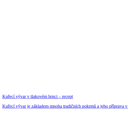
Kuřecí vývar v tlakovém hrnci – recept
Kuřecí vývar je základem mnoha tradičních pokrmů a jeho příprava v 