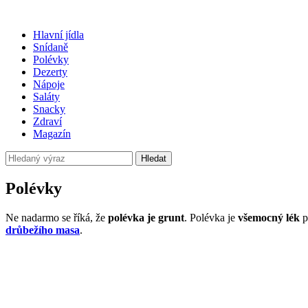
Hlavní jídla
Snídaně
Polévky
Dezerty
Nápoje
Saláty
Snacky
Zdraví
Magazín
Hledat
Polévky
Ne nadarmo se říká, že
polévka je grunt
. Polévka je
všemocný lék
p
drůbežího masa
.