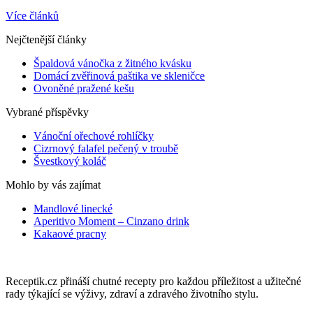
Více článků
Nejčtenější články
Špaldová vánočka z žitného kvásku
Domácí zvěřinová paštika ve skleničce
Ovoněné pražené kešu
Vybrané příspěvky
Vánoční ořechové rohlíčky
Cizrnový falafel pečený v troubě
Švestkový koláč
Mohlo by vás zajímat
Mandlové linecké
Aperitivo Moment – Cinzano drink
Kakaové pracny
Receptik.cz přináší chutné recepty pro každou příležitost a užitečné
rady týkající se výživy, zdraví a zdravého životního stylu.