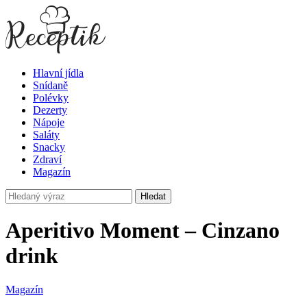
Hlavní jídla
Snídaně
Polévky
Dezerty
Nápoje
Saláty
Snacky
Zdraví
Magazín
Hledat
Aperitivo Moment – Cinzano
drink
Magazín