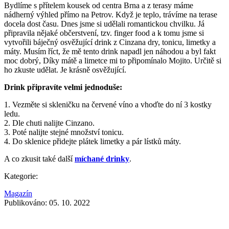
Bydlíme s přítelem kousek od centra Brna a z terasy máme
nádherný výhled přímo na Petrov. Když je teplo, trávíme na terase
docela dost času. Dnes jsme si udělali romantickou chvilku. Já
připravila nějaké občerstvení, tzv. finger food a k tomu jsme si
vytvořili báječný osvěžující drink z Cinzana dry, tonicu, limetky a
máty. Musím říct, že mě tento drink napadl jen náhodou a byl fakt
moc dobrý, Díky mátě a limetce mi to připomínalo Mojito. Určitě si
ho zkuste udělat. Je krásně osvěžující.
Drink připravíte velmi jednoduše:
1. Vezměte si skleničku na červené víno a vhoďte do ní 3 kostky
ledu.
2. Dle chuti nalijte Cinzano.
3. Poté nalijte stejné množství tonicu.
4. Do sklenice přidejte plátek limetky a pár lístků máty.
A co zkusit také další
míchané drinky
.
Kategorie:
Magazín
Publikováno: 05. 10. 2022