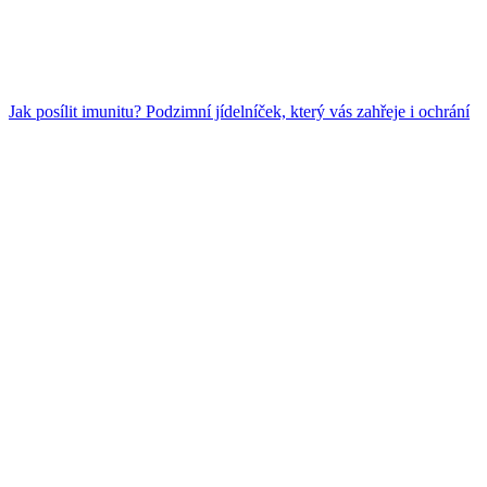
Jak posílit imunitu? Podzimní jídelníček, který vás zahřeje i ochrání