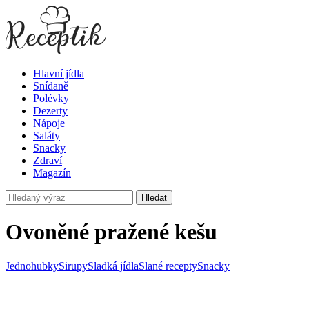
Hlavní jídla
Snídaně
Polévky
Dezerty
Nápoje
Saláty
Snacky
Zdraví
Magazín
Hledat
Ovoněné pražené kešu
Jednohubky
Sirupy
Sladká jídla
Slané recepty
Snacky