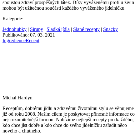
spoustou zdraví prospěšných látek. Díky vyváženému profilu živin
mohou být užitečnou součástí každého vyváženého jídelníčku.
Kategorie:
Jednohubky
|
Sirupy
|
Sladká jídla
|
Slané recepty
|
Snacky
Publikováno: 07. 03. 2021
Ingredience
Recept
Michal Hardyn
Receptům, dobrému jídlu a zdravému životnímu stylu se věnujeme
již od roku 2008. Naším cílem je poskytovat přínosné informace co
nejsrozumitelnější formou. Nabízíme nejlepší recepty pro každého,
kdo chce jíst dobře a kdo chce do svého jídelníčku zařadit něco
nového a chutného.