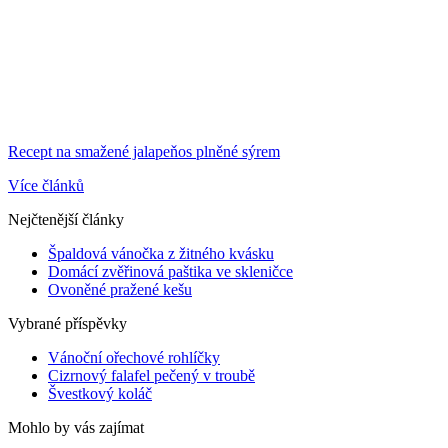
Recept na smažené jalapeňos plněné sýrem
Více článků
Nejčtenější články
Špaldová vánočka z žitného kvásku
Domácí zvěřinová paštika ve skleničce
Ovoněné pražené kešu
Vybrané příspěvky
Vánoční ořechové rohlíčky
Cizrnový falafel pečený v troubě
Švestkový koláč
Mohlo by vás zajímat