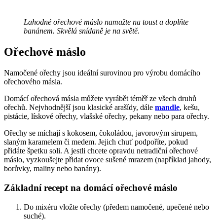
Lahodné ořechové máslo namažte na toust a doplňte
banánem. Skvělá snídaně je na světě.
Ořechové máslo
Namočené ořechy jsou ideální surovinou pro výrobu domácího
ořechového másla.
Domácí ořechová másla můžete vyrábět téměř ze všech druhů
ořechů. Nejvhodnější jsou klasické arašídy, dále
mandle
, kešu,
pistácie, lískové ořechy, vlašské ořechy, pekany nebo para ořechy.
Ořechy se míchají s kokosem, čokoládou, javorovým sirupem,
slaným karamelem či medem. Jejich chuť podpoříte, pokud
přidáte špetku soli. A jestli chcete opravdu netradiční ořechové
máslo, vyzkoušejte přidat ovoce sušené mrazem (například jahody,
borůvky, maliny nebo banány).
Základní recept na domácí ořechové máslo
Do mixéru vložte ořechy (předem namočené, upečené nebo
suché).