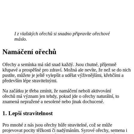
I z vlašských ořechů si snadno připravíte ořechové
máslo.
Namáčení ořechů
Ořechy a semínka má rád snad každý. Jsou chutné, příjemně
křupavé a prospěšné pro zdraví. Možná ale nevíte, že než se do nich
pustíte, můžete je ještě vylepšit a udělat výživnějšími, křehčími a
především lépe stravitelnými.
Na začátku je třeba zmínit, že namáčení neboli aktivování
ořechů má význam jen tehdy, pokud jde o ořechy naturální, to
znamená nepražené a nesolené nebo jinak dochucené.
1. Lepší stravitelnost
Pro mnohé z nás jsou ořechy hůře stravitelné, což se může
projevovat pocity těžkosti či nadýmáním. Syrové ořechy, semena i