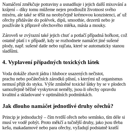
Namáčení změkčuje potraviny a usnadňuje i jejich další mixování a
krájení – díky tomu můžeme nejen prodloužit životnost svého
mixéru, ale také se těšit na neobyčejně krémovou konzistenci, ať už
ořechy přidáváte do polévek, dipů, smoothie, dezertů nebo je
používáte k přípravě ořechového mléka, másla a mouky.
Zároveň se zvýrazní také jejich chuť a potlačí případná hořkost, což
ostatně platí i v případě, kdy se rozhodnete namáčet jiné sušené
plody, např. sušené datle nebo rajčata, které se automaticky stanou
sladšími.
4. Vyplavení případných toxických látek
Voda dokáže zbavit jádra i hluboce usazených nečistot,
prachu nebo počátečních zárodků plísní, s kterými už organismus
nemusí přijít do styku. Výše zmíněné toxické látky by se v plodech
samozřejmě běžně vyskytovat neměly, jsou-li ořechy opravdu
kvalitní a skladované v optimálních podmínkách.
Jak dlouho namáčet jednotlivé druhy ořechů?
Princip je jednoduchý – čím tvrdší ořech nebo semínko, tím déle si
musí ve vodě pobýt. Proto měkčí a tučnější druhy, jako jsou třeba
kešu, makadamové nebo para ořechy, vyžadují podstatně kratší