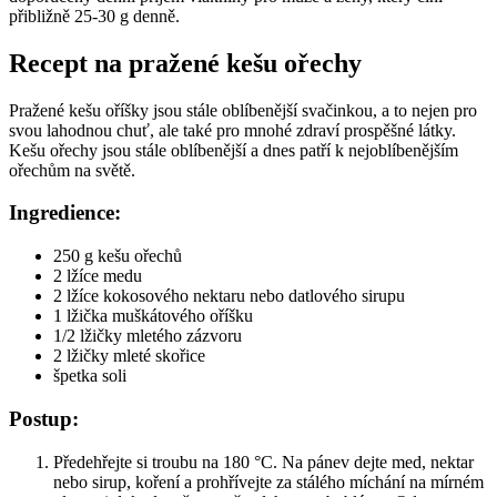
přibližně 25-30 g denně.
Recept na pražené kešu ořechy
Pražené kešu oříšky jsou stále oblíbenější svačinkou, a to nejen pro
svou lahodnou chuť, ale také pro mnohé zdraví prospěšné látky.
Kešu ořechy jsou stále oblíbenější a dnes patří k nejoblíbenějším
ořechům na světě.
Ingredience:
250 g kešu ořechů
2 lžíce medu
2 lžíce kokosového nektaru nebo datlového sirupu
1 lžička muškátového oříšku
1/2 lžičky mletého zázvoru
2 lžičky mleté skořice
špetka soli
Postup:
Předehřejte si troubu na 180 °C. Na pánev dejte med, nektar
nebo sirup, koření a prohřívejte za stálého míchání na mírném