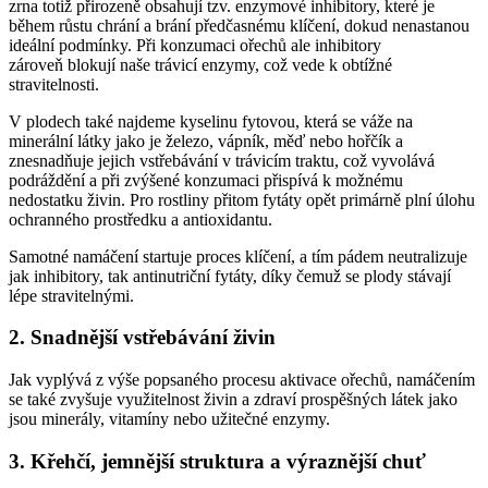
zrna totiž přirozeně obsahují tzv. enzymové inhibitory, které je
během růstu chrání a brání předčasnému klíčení, dokud nenastanou
ideální podmínky. Při konzumaci ořechů ale inhibitory
zároveň blokují naše trávicí enzymy, což vede k obtížné
stravitelnosti.
V plodech také najdeme kyselinu fytovou, která se váže na
minerální látky jako je železo, vápník, měď nebo hořčík a
znesnadňuje jejich vstřebávání v trávicím traktu, což vyvolává
podráždění a při zvýšené konzumaci přispívá k možnému
nedostatku živin. Pro rostliny přitom fytáty opět primárně plní úlohu
ochranného prostředku a antioxidantu.
Samotné namáčení startuje proces klíčení, a tím pádem neutralizuje
jak inhibitory, tak antinutriční fytáty, díky čemuž se plody stávají
lépe stravitelnými.
2. Snadnější vstřebávání živin
Jak vyplývá z výše popsaného procesu aktivace ořechů, namáčením
se také zvyšuje využitelnost živin a zdraví prospěšných látek jako
jsou minerály, vitamíny nebo užitečné enzymy.
3. Křehčí, jemnější struktura a výraznější chuť