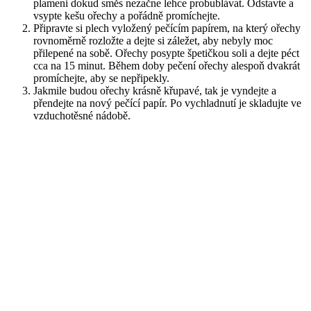
plameni dokud směs nezačne lehce probublávat. Odstavte a
vsypte kešu ořechy a pořádně promíchejte.
Připravte si plech vyložený pečícím papírem, na který ořechy
rovnoměrně rozložte a dejte si záležet, aby nebyly moc
přilepené na sobě. Ořechy posypte špetičkou soli a dejte péct
cca na 15 minut. Během doby pečení ořechy alespoň dvakrát
promíchejte, aby se nepřipekly.
Jakmile budou ořechy krásně křupavé, tak je vyndejte a
přendejte na nový pečící papír. Po vychladnutí je skladujte ve
vzduchotěsné nádobě.