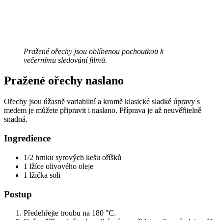
Pražené ořechy jsou oblíbenou pochoutkou k
večernímu sledování filmů.
Pražené ořechy naslano
Ořechy jsou úžasně variabilní a kromě klasické sladké úpravy s
medem je můžete připravit i naslano. Příprava je až neuvěřitelně
snadná.
Ingredience
1/2 hrnku syrových kešu oříšků
1 lžíce olivového oleje
1 lžička soli
Postup
Předehřejte troubu na 180 °C.