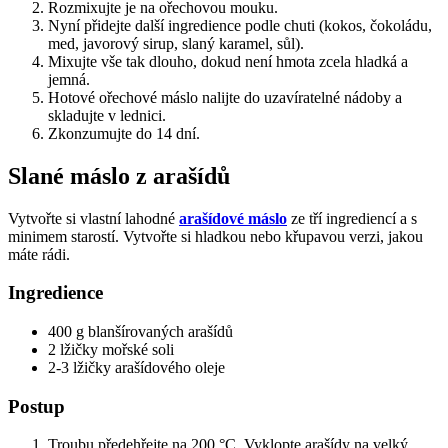
Rozmixujte je na ořechovou mouku.
Nyní přidejte další ingredience podle chuti (kokos, čokoládu,
med, javorový sirup, slaný karamel, sůl).
Mixujte vše tak dlouho, dokud není hmota zcela hladká a
jemná.
Hotové ořechové máslo nalijte do uzavíratelné nádoby a
skladujte v lednici.
Zkonzumujte do 14 dní.
Slané máslo z arašídů
Vytvořte si vlastní lahodné
arašídové máslo
ze tří ingrediencí a s
minimem starostí. Vytvořte si hladkou nebo křupavou verzi, jakou
máte rádi.
Ingredience
400 g blanšírovaných arašídů
2 lžičky mořské soli
2-3 lžičky arašídového oleje
Postup
Troubu předehřejte na 200 °C. Vyklopte arašídy na velký