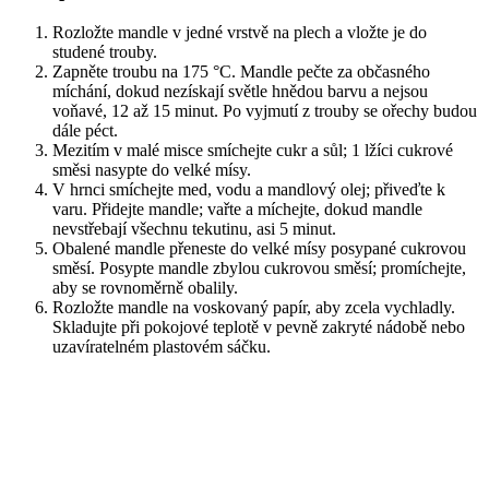
Rozložte mandle v jedné vrstvě na plech a vložte je do
studené trouby.
Zapněte troubu na 175 °C. Mandle pečte za občasného
míchání, dokud nezískají světle hnědou barvu a nejsou
voňavé, 12 až 15 minut. Po vyjmutí z trouby se ořechy budou
dále péct.
Mezitím v malé misce smíchejte cukr a sůl; 1 lžíci cukrové
směsi nasypte do velké mísy.
V hrnci smíchejte med, vodu a mandlový olej; přiveďte k
varu. Přidejte mandle; vařte a míchejte, dokud mandle
nevstřebají všechnu tekutinu, asi 5 minut.
Obalené mandle přeneste do velké mísy posypané cukrovou
směsí. Posypte mandle zbylou cukrovou směsí; promíchejte,
aby se rovnoměrně obalily.
Rozložte mandle na voskovaný papír, aby zcela vychladly.
Skladujte při pokojové teplotě v pevně zakryté nádobě nebo
uzavíratelném plastovém sáčku.