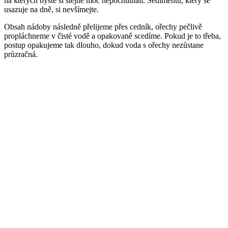
na kterých byste si stejně moc nepochutnali. Sedimentu, který se
usazuje na dně, si nevšímejte.
Obsah nádoby následně přelijeme přes cedník, ořechy pečlivě
propláchneme v čisté vodě a opakovaně scedíme. Pokud je to třeba,
postup opakujeme tak dlouho, dokud voda s ořechy nezůstane
průzračná.