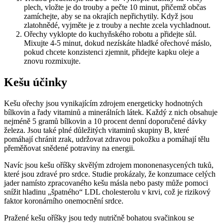
plech, vložte je do trouby a pečte 10 minut, přičemž občas
zamíchejte, aby se na okrajích nepřichytily. Když jsou
zlatohnědé, vyjměte je z trouby a nechte zcela vychladnout.
Ořechy vyklopte do kuchyňského robotu a přidejte sůl.
Mixujte 4-5 minut, dokud nezískáte hladké ořechové máslo,
pokud chcete konzistenci zjemnit, přidejte kapku oleje a
znovu rozmixujte.
Kešu účinky
Kešu ořechy jsou vynikajícím zdrojem energeticky hodnotných
bílkovin a řady vitaminů a minerálních látek. Každý z nich obsahuje
nejméně 5 gramů bílkovin a 10 procent denní doporučené dávky
železa. Jsou také plné důležitých vitaminů skupiny B, které
pomáhají chránit zrak, udržovat zdravou pokožku a pomáhají tělu
přeměňovat snědené potraviny na energii.
Navíc jsou kešu oříšky skvělým zdrojem mononenasycených tuků,
které jsou zdravé pro srdce. Studie prokázaly, že konzumace celých
jader namísto zpracovaného kešu másla nebo pasty může pomoci
snížit hladinu „špatného“ LDL cholesterolu v krvi, což je rizikový
faktor koronárního onemocnění srdce.
Pražené kešu oříšky jsou tedy nutričně bohatou svačinkou se