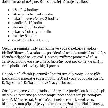
dobu namáčení než jiné. Roli samozřejmě hraje i velikost.
kešu: 2–4 hodiny
lískové ořechy: 8–12 hodin
makadamové ořechy: 2 hodiny
mandle: 8–12 hodin
para ořechy: 3 hodiny
pekanové ořechy: 6 hodin
pistácie: 8 hodin
vlašské ořechy: 4 hodiny
Ořechy a semínka vždy namáčíme ve vodě o pokojové teplotě,
ideálně filtrované, a sáhneme po skleněné nebo keramické nádobě, v
žádném případě ne kovové. Do vody můžeme přidat také sůl a
čerstvou citronovou šťávu nebo jablečný ocet pro co nejvýraznější
chuť plodů a celkově rychlejší proces.
Na jeden díl ořechů je optimální použít dva díly vody. Co se týče
konkrétního množství soli a citronu, 250 ml vody odpovídá cca 1/2
lžičky soli a 1 lžička citronové šťávy nebo octa.
Ořechy zalijeme vodou, nádobu přikryjeme prodyšnou látkou (např.
utěrkou) a necháme po odpovídající počet hodin stát při pokojové
teplotě. Může se stát, že pár ořechů nebo semínek vyplave na
hladinu, v tom případě je vyhoďte, dost možná jde o žluklé kousky,