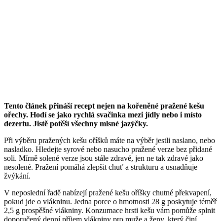
Tento článek přináší recept nejen na kořeněné pražené kešu
ořechy. Hodí se jako rychlá svačinka mezi jídly nebo i místo
dezertu. Jistě potěší všechny mlsné jazýčky.
Při výběru pražených kešu oříšků máte na výběr jestli naslano, nebo
nasladko. Hledejte syrové nebo nasucho pražené verze bez přidané
soli. Mírně solené verze jsou stále zdravé, jen ne tak zdravé jako
nesolené. Pražení pomáhá zlepšit chuť a strukturu a usnadňuje
žvýkání.
V neposlední řadě nabízejí pražené kešu oříšky chutné překvapení,
pokud jde o vlákninu. Jedna porce o hmotnosti 28 g poskytuje téměř
2,5 g prospěšné vlákniny. Konzumace hrsti kešu vám pomůže splnit
doporučený denní příjem vlákniny pro muže a ženy, který činí