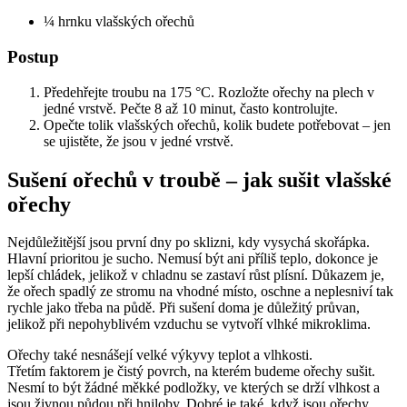
¼ hrnku vlašských ořechů
Postup
Předehřejte troubu na 175 °C. Rozložte ořechy na plech v
jedné vrstvě. Pečte 8 až 10 minut, často kontrolujte.
Opečte tolik vlašských ořechů, kolik budete potřebovat – jen
se ujistěte, že jsou v jedné vrstvě.
Sušení ořechů v troubě – jak sušit vlašské
ořechy
Nejdůležitější jsou první dny po sklizni, kdy vysychá skořápka.
Hlavní prioritou je sucho. Nemusí být ani příliš teplo, dokonce je
lepší chládek, jelikož v chladnu se zastaví růst plísní. Důkazem je,
že ořech spadlý ze stromu na vhodné místo, oschne a neplesniví tak
rychle jako třeba na půdě. Při sušení doma je důležitý průvan,
jelikož při nepohyblivém vzduchu se vytvoří vlhké mikroklima.
Ořechy také nesnášejí velké výkyvy teplot a vlhkosti.
Třetím faktorem je čistý povrch, na kterém budeme ořechy sušit.
Nesmí to být žádné měkké podložky, ve kterých se drží vlhkost a
jsou živnou půdou při hniloby. Dobré je také, když jsou ořechy