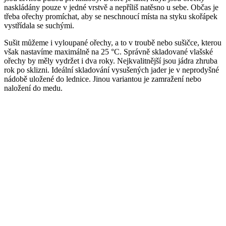
naskládány pouze v jedné vrstvě a nepříliš natěsno u sebe. Občas je
třeba ořechy promíchat, aby se neschnoucí místa na styku skořápek
vystřídala se suchými.
Sušit můžeme i vyloupané ořechy, a to v troubě nebo sušičce, kterou
však nastavíme maximálně na 25 °C. Správně skladované vlašské
ořechy by měly vydržet i dva roky. Nejkvalitnější jsou jádra zhruba
rok po sklizni. Ideální skladování vysušených jader je v neprodyšné
nádobě uložené do lednice. Jinou variantou je zamražení nebo
naložení do medu.