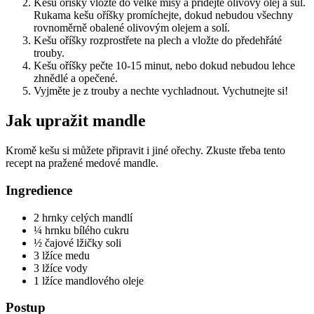
Kešu oříšky vložte do velké mísy a přidejte olivový olej a sůl.
Rukama kešu oříšky promíchejte, dokud nebudou všechny
rovnoměrně obalené olivovým olejem a solí.
Kešu oříšky rozprostřete na plech a vložte do předehřáté
trouby.
Kešu oříšky pečte 10-15 minut, nebo dokud nebudou lehce
zhnědlé a opečené.
Vyjměte je z trouby a nechte vychladnout. Vychutnejte si!
Jak upražit mandle
Kromě kešu si můžete připravit i jiné ořechy. Zkuste třeba tento
recept na pražené medové mandle.
Ingredience
2 hrnky celých mandlí
¼ hrnku bílého cukru
½ čajové lžičky soli
3 lžíce medu
3 lžíce vody
1 lžíce mandlového oleje
Postup