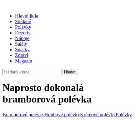
Hlavní jídla
Snídaně
Polévky
Dezerty
Nápoje
Saláty
Snacky
Zdraví
Magazín
Hledat
Naprosto dokonalá
bramborová polévka
Bramborové polévky
Houbové polévky
Krémové polévky
Polévky