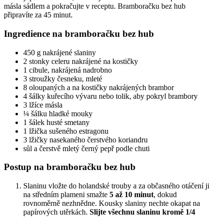
másla sádlem a pokračujte v receptu. Bramboračku bez hub
připravíte za 45 minut.
Ingredience na bramboračku bez hub
450 g nakrájené slaniny
2 stonky celeru nakrájené na kostičky
1 cibule, nakrájená nadrobno
3 stroužky česneku, mleté
8 oloupaných a na kostičky nakrájených brambor
4 šálky kuřecího vývaru nebo tolik, aby pokryl brambory
3 lžíce másla
¼ šálku hladké mouky
1 šálek husté smetany
1 lžička sušeného estragonu
3 lžičky nasekaného čerstvého koriandru
sůl a čerstvě mletý černý pepř podle chuti
Postup na bramboračku bez hub
Slaninu vložte do holandské trouby a za občasného otáčení ji
na středním plameni smažte
5 až 10 minut
, dokud
rovnoměrně nezhnědne. Kousky slaniny nechte okapat na
papírových utěrkách.
Slijte všechnu slaninu kromě 1/4