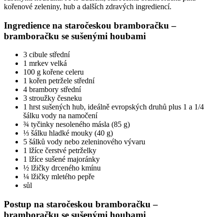
kořenové zeleniny, hub a dalších zdravých ingrediencí.
Ingredience na staročeskou bramboračku –
bramboračku se sušenými houbami
3 cibule střední
1 mrkev velká
100 g kořene celeru
1 kořen petržele střední
4 brambory střední
3 stroužky česneku
1 hrst sušených hub, ideálně evropských druhů plus 1 a 1/4
šálku vody na namočení
¾ tyčinky nesoleného másla (85 g)
⅓ šálku hladké mouky (40 g)
5 šálků vody nebo zeleninového vývaru
1 lžíce čerstvé petrželky
1 lžíce sušené majoránky
½ lžičky drceného kmínu
¼ lžičky mletého pepře
sůl
Postup na staročeskou bramboračku –
bramboračku se sušenými houbami