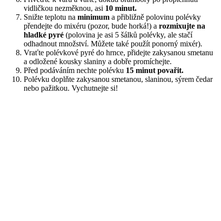
vidličkou nezměknou, asi
10 minut.
Snižte teplotu na
minimum
a přibližně polovinu polévky
přendejte do mixéru (pozor, bude horká!) a
rozmixujte na
hladké pyré
(polovina je asi 5 šálků polévky, ale stačí
odhadnout množství. Můžete také použít ponorný mixér).
Vraťte polévkové pyré do hrnce, přidejte zakysanou smetanu
a odložené kousky slaniny a dobře promíchejte.
Před podáváním nechte polévku
15 minut povařit.
Polévku doplňte zakysanou smetanou, slaninou, sýrem čedar
nebo pažitkou. Vychutnejte si!