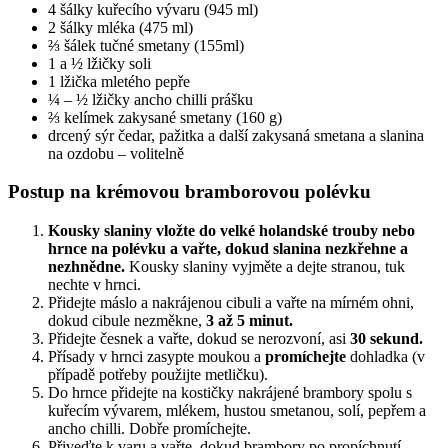
4 šálky kuřecího vývaru (945 ml)
2 šálky mléka (475 ml)
⅔ šálek tučné smetany (155ml)
1 a ½ lžičky soli
1 lžička mletého pepře
¼ – ½ lžičky ancho chilli prášku
⅔ kelímek zakysané smetany (160 g)
drcený sýr čedar, pažitka a další zakysaná smetana a slanina
na ozdobu – volitelně
Postup na krémovou bramborovou polévku
Kousky slaniny vložte do velké holandské trouby nebo
hrnce na polévku a vařte, dokud slanina nezkřehne a
nezhnědne.
Kousky slaniny vyjměte a dejte stranou, tuk
nechte v hrnci.
Přidejte máslo a nakrájenou cibuli a vařte na mírném ohni,
dokud cibule nezměkne,
3 až 5 minut.
Přidejte česnek a vařte, dokud se nerozvoní, asi
30 sekund.
Přísady v hrnci zasypte moukou a
promíchejte
dohladka (v
případě potřeby použijte metličku).
Do hrnce přidejte na kostičky nakrájené brambory spolu s
kuřecím vývarem, mlékem, hustou smetanou, solí, pepřem a
ancho chilli. Dobře promíchejte.
Přiveďte k varu a vařte, dokud brambory po propíchnutí