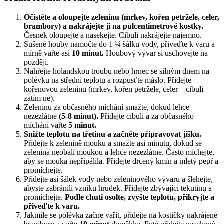
Očistěte a oloupejte zeleninu (mrkev, kořen petržele, celer,
brambory) a nakrájejte ji na půlcentimetrové kostky.
Česnek oloupejte a nasekejte. Cibuli nakrájejte najemno.
Sušené houby namočte do 1 ¼ šálku vody, přiveďte k varu a
mírně vařte asi
10 minut.
Houbový vývar si uschovejte na
později.
Nahřejte holandskou troubu nebo hrnec se silným dnem na
polévku na střední teplotu a rozpusťte máslo. Přidejte
kořenovou zeleninu (mrkev, kořen petržele, celer – cibuli
zatím ne).
Zeleninu za občasného míchání smažte, dokud lehce
nezezlátne
(5-8 minut).
Přidejte cibuli a za občasného
míchání vařte
5 minut.
Snižte teplotu na třetinu a začněte připravovat jíšku.
Přidejte k zelenině mouku a smažte asi minutu, dokud se
zelenina neobalí moukou a lehce nezezlátne. Často míchejte,
aby se mouka nepřipálila. Přidejte drcený kmín a mletý pepř a
promíchejte.
Přidejte asi šálek vody nebo zeleninového vývaru a šlehejte,
abyste zabránili vzniku hrudek. Přidejte zbývající tekutinu a
promíchejte.
Podle chuti osolte, zvyšte teplotu, přikryjte a
přiveďte k varu.
Jakmile se polévka začne vařit, přidejte na kostičky nakrájené