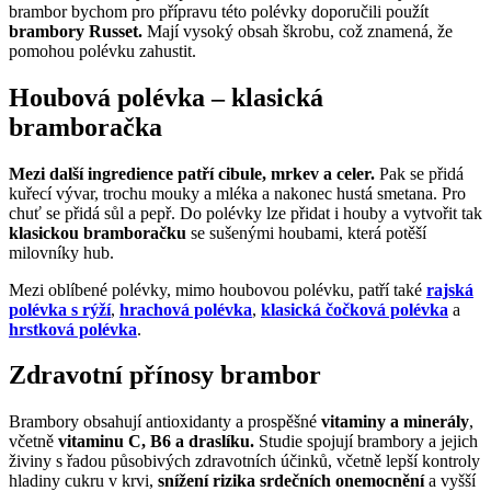
brambor bychom pro přípravu této polévky doporučili použít
brambory Russet.
Mají vysoký obsah škrobu, což znamená, že
pomohou polévku zahustit.
Houbová polévka – klasická
bramboračka
Mezi další ingredience patří cibule, mrkev a celer.
Pak se přidá
kuřecí vývar, trochu mouky a mléka a nakonec hustá smetana. Pro
chuť se přidá sůl a pepř. Do polévky lze přidat i houby a vytvořit tak
klasickou bramboračku
se sušenými houbami, která potěší
milovníky hub.
Mezi oblíbené polévky, mimo houbovou polévku, patří také
rajská
polévka s rýží
,
hrachová polévka
,
klasická čočková polévka
a
hrstková polévka
.
Zdravotní přínosy brambor
Brambory obsahují antioxidanty a prospěšné
vitaminy a minerály
,
včetně
vitaminu C,
B6 a draslíku.
Studie spojují brambory a jejich
živiny s řadou působivých zdravotních účinků, včetně lepší kontroly
hladiny cukru v krvi,
snížení rizika srdečních onemocnění
a vyšší