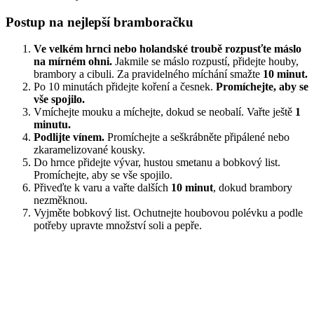
Postup na nejlepší bramboračku
Ve velkém hrnci nebo holandské troubě rozpusťte máslo
na mírném ohni.
Jakmile se máslo rozpustí, přidejte houby,
brambory a cibuli. Za pravidelného míchání smažte
10 minut.
Po 10 minutách přidejte koření a česnek.
Promíchejte, aby se
vše spojilo.
Vmíchejte mouku a míchejte, dokud se neobalí. Vařte ještě
1
minutu.
Podlijte vínem.
Promíchejte a seškrábněte připálené nebo
zkaramelizované kousky.
Do hrnce přidejte vývar, hustou smetanu a bobkový list.
Promíchejte, aby se vše spojilo.
Přiveďte k varu a vařte dalších
10 minut
, dokud brambory
nezměknou.
Vyjměte bobkový list. Ochutnejte houbovou polévku a podle
potřeby upravte množství soli a pepře.