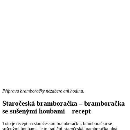
Příprava bramboračky nezabere ani hodinu.
Staročeská bramboračka – bramboračka
se sušenými houbami – recept
Toto je recept na staročeskou bramboračku, bramboračku se
sušenými houbami. Je to tradiční, staročeská bramboračka plná