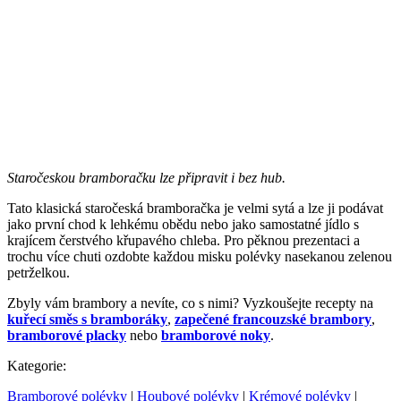
Staročeskou bramboračku lze připravit i bez hub.
Tato klasická staročeská bramboračka je velmi sytá a lze ji podávat
jako první chod k lehkému obědu nebo jako samostatné jídlo s
krajícem čerstvého křupavého chleba. Pro pěknou prezentaci a
trochu více chuti ozdobte každou misku polévky nasekanou zelenou
petrželkou.
Zbyly vám brambory a nevíte, co s nimi? Vyzkoušejte recepty na
kuřecí směs s bramboráky
,
zapečené francouzské brambory
,
bramborové placky
nebo
bramborové noky
.
Kategorie:
Bramborové polévky
|
Houbové polévky
|
Krémové polévky
|