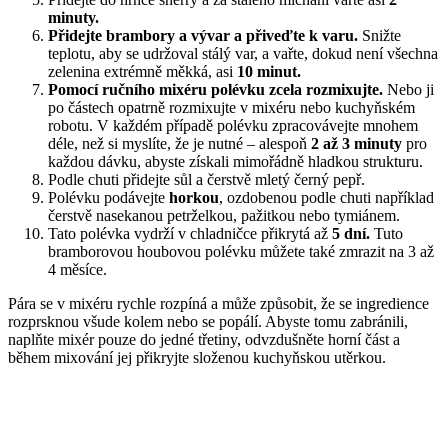
minuty.
Přidejte brambory a vývar a přiveďte k varu.
Snižte
teplotu, aby se udržoval stálý var, a vařte, dokud není všechna
zelenina extrémně měkká, asi
10 minut.
Pomocí ručního mixéru polévku zcela rozmixujte.
Nebo ji
po částech opatrně rozmixujte v mixéru nebo kuchyňském
robotu. V každém případě polévku zpracovávejte mnohem
déle, než si myslíte, že je nutné – alespoň
2 až 3 minuty
pro
každou dávku, abyste získali mimořádně hladkou strukturu.
Podle chuti přidejte sůl a čerstvě mletý černý pepř.
Polévku podávejte
horkou
, ozdobenou podle chuti například
čerstvě nasekanou petrželkou, pažitkou nebo tymiánem.
Tato polévka vydrží v chladničce přikrytá až
5 dní.
Tuto
bramborovou houbovou polévku můžete také zmrazit na 3 až
4 měsíce.
Pára se v mixéru rychle rozpíná a může způsobit, že se ingredience
rozprsknou všude kolem nebo se popálí. Abyste tomu zabránili,
naplňte mixér pouze do jedné třetiny, odvzdušněte horní část a
během mixování jej přikryjte složenou kuchyňskou utěrkou.