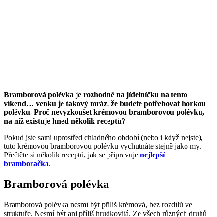
Bramborová polévka je rozhodně na jídelníčku na tento
víkend… venku je takový mráz, že budete potřebovat horkou
polévku. Proč nevyzkoušet krémovou bramborovou polévku,
na níž existuje hned několik receptů?
Pokud jste sami uprostřed chladného období (nebo i když nejste),
tuto krémovou bramborovou polévku vychutnáte stejně jako my.
Přečtěte si několik receptů, jak se připravuje
nejlepší
bramboračka
.
Bramborová polévka
Bramborová polévka nesmí být příliš krémová, bez rozdílů ve
struktuře. Nesmí být ani příliš hrudkovitá. Ze všech různých druhů