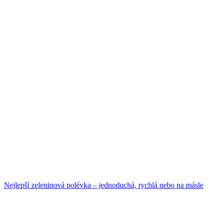
Nejlepší zeleninová polévka – jednoduchá, rychlá nebo na másle