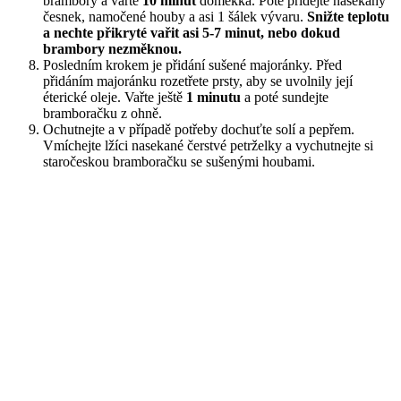
brambory a vařte
10 minut
doměkka. Poté přidejte nasekaný
česnek, namočené houby a asi 1 šálek vývaru.
Snižte teplotu
a nechte přikryté vařit asi 5-7 minut, nebo dokud
brambory nezměknou.
Posledním krokem je přidání sušené majoránky. Před
přidáním majoránku rozetřete prsty, aby se uvolnily její
éterické oleje. Vařte ještě
1 minutu
a poté sundejte
bramboračku z ohně.
Ochutnejte a v případě potřeby dochuťte solí a pepřem.
Vmíchejte lžíci nasekané čerstvé petrželky a vychutnejte si
staročeskou bramboračku se sušenými houbami.