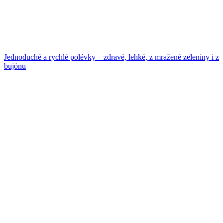
Jednoduché a rychlé polévky – zdravé, lehké, z mražené zeleniny i z
bujónu