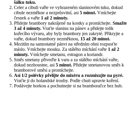
šálku tuku.
Celer a cibuli vařte ve vyhrazeném slaninovém tuku, dokud
cibule nezměkne a nezprůsvitní, asi
5 minut.
Vmíchejte
česnek a vařte
1 až 2 minuty.
Přidejte brambory nakrájené na kostky a promíchejte.
Smažte
3 až 4 minuty.
Vraťte slaninu na pánev a přidejte tolik
kuřecího vývaru, aby byly brambory jen zakryté. Přikryjte a
vařte, dokud brambory nezměknou,
15 až 20 minut.
Mezitím na samostatné pánvi na středním ohni rozpusťte
máslo. Vmíchejte mouku. Za stálého míchání vařte
1 až 2
minuty.
Vmíchejte smetanu, estragon a koriandr.
Směs smetany přiveďte k varu a za stálého míchání vařte,
dokud nezhoustne, asi
5 minut.
Přidejte smetanovou směs k
bramborové směsi a promíchejte.
Asi 1/2 polévky přelijte do mixéru a rozmixujte na pyré.
Vraťte ji do holandské trouby. Podle chuti upravte koření.
Podávejte horkou a pochutnejte si na bramboračce bez hub.