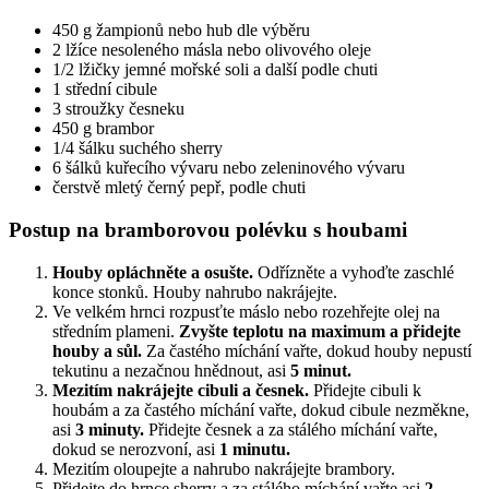
450 g žampionů nebo hub dle výběru
2 lžíce nesoleného másla nebo olivového oleje
1/2 lžičky jemné mořské soli a další podle chuti
1 střední cibule
3 stroužky česneku
450 g brambor
1/4 šálku suchého sherry
6 šálků kuřecího vývaru nebo zeleninového vývaru
čerstvě mletý černý pepř, podle chuti
Postup na bramborovou polévku s houbami
Houby opláchněte a osušte.
Odřízněte a vyhoďte zaschlé
konce stonků. Houby nahrubo nakrájejte.
Ve velkém hrnci rozpusťte máslo nebo rozehřejte olej na
středním plameni.
Zvyšte teplotu na maximum a přidejte
houby a sůl.
Za častého míchání vařte, dokud houby nepustí
tekutinu a nezačnou hnědnout, asi
5 minut.
Mezitím nakrájejte cibuli a česnek.
Přidejte cibuli k
houbám a za častého míchání vařte, dokud cibule nezměkne,
asi
3 minuty.
Přidejte česnek a za stálého míchání vařte,
dokud se nerozvoní, asi
1 minutu.
Mezitím oloupejte a nahrubo nakrájejte brambory.
Přidejte do hrnce sherry a za stálého míchání vařte asi
2