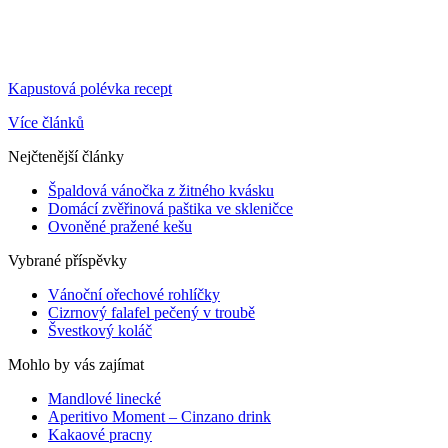
Kapustová polévka recept
Více článků
Nejčtenější články
Špaldová vánočka z žitného kvásku
Domácí zvěřinová paštika ve skleničce
Ovoněné pražené kešu
Vybrané příspěvky
Vánoční ořechové rohlíčky
Cizrnový falafel pečený v troubě
Švestkový koláč
Mohlo by vás zajímat
Mandlové linecké
Aperitivo Moment – Cinzano drink
Kakaové pracny