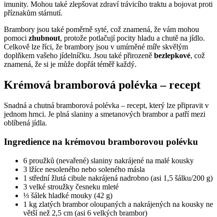
imunity. Mohou také zlepšovat zdraví trávicího traktu a bojovat proti
příznakům stárnutí.
Brambory jsou také poměrně syté, což znamená, že vám mohou
pomoci
zhubnout
, protože potlačují pocity hladu a chutě na jídlo.
Celkově lze říci, že brambory jsou v umírněné míře skvělým
doplňkem vašeho jídelníčku. Jsou také přirozeně
bezlepkové
, což
znamená, že si je může dopřát téměř každý.
Krémová bramborová polévka – recept
Snadná a chutná bramborová polévka – recept, který lze připravit v
jednom hrnci. Je plná slaniny a smetanových brambor a patří mezi
oblíbená jídla.
Ingredience na krémovou bramborovou polévku
6 proužků (nevařené) slaniny nakrájené na malé kousky
3 lžíce nesoleného nebo soleného másla
1 střední žlutá cibule nakrájená nadrobno (asi 1,5 šálku/200 g)
3 velké stroužky česneku mleté
⅓ šálek hladké mouky (42 g)
1 kg zlatých brambor oloupaných a nakrájených na kousky ne
větší než 2,5 cm (asi 6 velkých brambor)