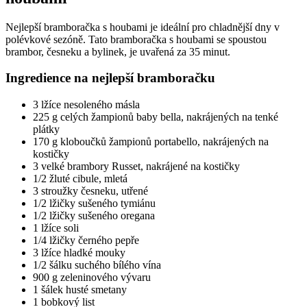
Nejlepší bramboračka s houbami je ideální pro chladnější dny v
polévkové sezóně. Tato bramboračka s houbami se spoustou
brambor, česneku a bylinek, je uvařená za 35 minut.
Ingredience na nejlepší bramboračku
3 lžíce nesoleného másla
225 g celých žampionů baby bella, nakrájených na tenké
plátky
170 g kloboučků žampionů portabello, nakrájených na
kostičky
3 velké brambory Russet, nakrájené na kostičky
1/2 žluté cibule, mletá
3 stroužky česneku, utřené
1/2 lžičky sušeného tymiánu
1/2 lžičky sušeného oregana
1 lžíce soli
1/4 lžičky černého pepře
3 lžíce hladké mouky
1/2 šálku suchého bílého vína
900 g zeleninového vývaru
1 šálek husté smetany
1 bobkový list