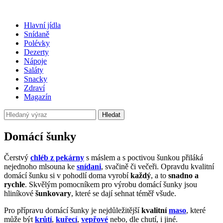
Hlavní jídla
Snídaně
Polévky
Dezerty
Nápoje
Saláty
Snacky
Zdraví
Magazín
Hledat
Domácí šunky
Čerstvý
chléb z pekárny
s máslem a s poctivou šunkou přiláká
nejednoho mlsouna ke
snídani
, svačině či večeři. Opravdu kvalitní
domácí šunku si v pohodlí doma vyrobí
každý
, a to
snadno a
rychle
. Skvělým pomocníkem pro výrobu domácí šunky jsou
hliníkové
šunkovary
, které se dají sehnat téměř všude.
Pro přípravu domácí šunky je nejdůležitější
kvalitní
maso
, které
může být
krůtí
,
kuřecí
,
vepřové
nebo, dle chutí, i jiné.