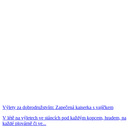
Výlety za dobrodružstvím: Zapečená kaiserka s vajíčkem
V létě na výletech ve stáncích pod každým kopcem, hradem, na
každé plovárně či ve...