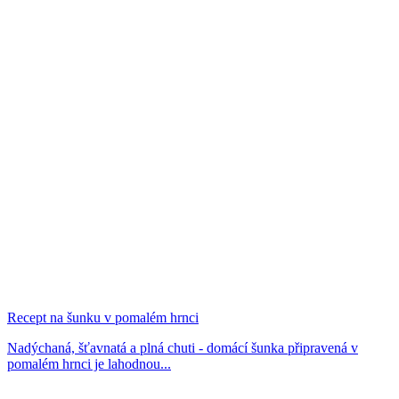
Recept na šunku v pomalém hrnci
Nadýchaná, šťavnatá a plná chuti - domácí šunka připravená v
pomalém hrnci je lahodnou...