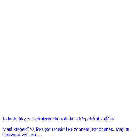
Jednohubky ze sedmizrnného rohlíku s křepelčími vajíčky
Malá křepelčí vajíčka jsou ideální ke zdobení jednohubek. Mají tu
správnou velikost,...