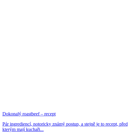
Dokonalý roastbeef – recept
Pár ingrediencí, notoricky známý postup, a stejně je to recept, před
kterým mají kuchaři...