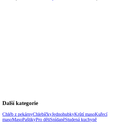
Další kategorie
Chléb z pekárny
Chlebíčky
Jednohubky
Krůtí maso
Kuřecí
maso
Maso
Paštiky
Pro děti
Snídaně
Studená kuchyně