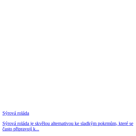
Sýrová roláda
Sýrová roláda je skvělou alternativou ke sladkým pokrmům, které se
často připravují k...