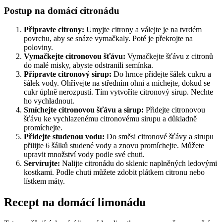
Postup na domácí citronádu
Připravte citrony:
Umyjte citrony a válejte je na tvrdém
povrchu, aby se snáze vymačkaly. Poté je překrojte na
poloviny.
Vymačkejte citronovou šťávu:
Vymačkejte šťávu z citronů
do malé misky, abyste odstranili semínka.
Připravte citronový sirup:
Do hrnce přidejte šálek cukru a
šálek vody. Ohřívejte na středním ohni a míchejte, dokud se
cukr úplně nerozpustí. Tím vytvoříte citronový sirup. Nechte
ho vychladnout.
Smíchejte citronovou šťávu a sirup:
Přidejte citronovou
šťávu ke vychlazenému citronovému sirupu a důkladně
promíchejte.
Přidejte studenou vodu:
Do směsi citronové šťávy a sirupu
přilijte 6 šálků studené vody a znovu promíchejte. Můžete
upravit množství vody podle své chuti.
Servírujte:
Nalijte citronádu do sklenic naplněných ledovými
kostkami. Podle chuti můžete zdobit plátkem citronu nebo
lístkem máty.
Recept na domácí limonádu