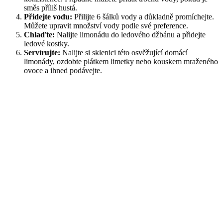
směs příliš hustá.
Přidejte vodu:
Přilijte 6 šálků vody a důkladně promíchejte.
Můžete upravit množství vody podle své preference.
Chlaďte:
Nalijte limonádu do ledového džbánu a přidejte
ledové kostky.
Servírujte:
Nalijte si sklenici této osvěžující domácí
limonády, ozdobte plátkem limetky nebo kouskem mraženého
ovoce a ihned podávejte.