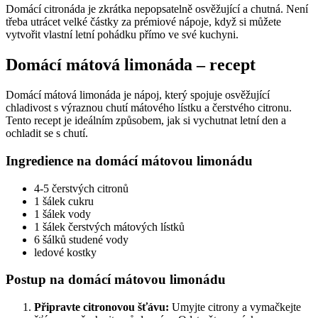
Domácí citronáda je zkrátka nepopsatelně osvěžující a chutná. Není
třeba utrácet velké částky za prémiové nápoje, když si můžete
vytvořit vlastní letní pohádku přímo ve své kuchyni.
Domácí mátová limonáda – recept
Domácí mátová limonáda je nápoj, který spojuje osvěžující
chladivost s výraznou chutí mátového lístku a čerstvého citronu.
Tento recept je ideálním způsobem, jak si vychutnat letní den a
ochladit se s chutí.
Ingredience na domácí mátovou limonádu
4-5 čerstvých citronů
1 šálek cukru
1 šálek vody
1 šálek čerstvých mátových lístků
6 šálků studené vody
ledové kostky
Postup na domácí mátovou limonádu
Připravte citronovou šťávu:
Umyjte citrony a vymačkejte