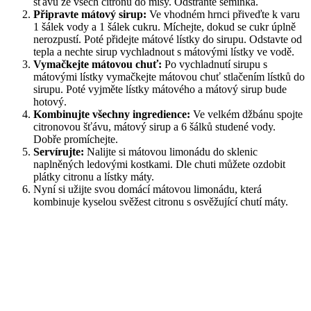
šťávu ze všech citronů do mísy. Odstraňte semínka.
Připravte mátový sirup:
Ve vhodném hrnci přiveďte k varu
1 šálek vody a 1 šálek cukru. Míchejte, dokud se cukr úplně
nerozpustí. Poté přidejte mátové lístky do sirupu. Odstavte od
tepla a nechte sirup vychladnout s mátovými lístky ve vodě.
Vymačkejte mátovou chuť:
Po vychladnutí sirupu s
mátovými lístky vymačkejte mátovou chuť stlačením lístků do
sirupu. Poté vyjměte lístky mátového a mátový sirup bude
hotový.
Kombinujte všechny ingredience:
Ve velkém džbánu spojte
citronovou šťávu, mátový sirup a 6 šálků studené vody.
Dobře promíchejte.
Servírujte:
Nalijte si mátovou limonádu do sklenic
naplněných ledovými kostkami. Dle chuti můžete ozdobit
plátky citronu a lístky máty.
Nyní si užijte svou domácí mátovou limonádu, která
kombinuje kyselou svěžest citronu s osvěžující chutí máty.