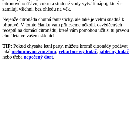
citronového šťávu, cukru a studené vody vytváří nápoj, který si
zamilují všichni, bez ohledu na věk.
Nejenže citronáda chutná fantasticky, ale také je velmi snadná k
přípravě. V tomto článku vám přineseme několik osvědčených
receptů na domácí citronádu, které vám pomohou užít si tu pravou
chuť léta ve vašem sklenici.
TIP:
Pokud chystáte letní party, můžete kromě citronády podávat
také
melounovou zmrzlinu
,
rebarborový koláč
,
jablečný koláč
nebo třeba
nepečený dort
.