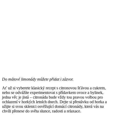
Do mátové limonády můžete přidat i zázvor.
Ať už si vyberete klasický recept s citronovou šťávou a cukrem,
nebo se odvážíte experimentovat s přídavkem ovoce a bylinek,
jedna věc je jistá – citronáda bude vždy tou pravou volbou pro
ochlazení v horkých letních dnech. Dejte si přestávku od horka a
užijte si svou sklenici osvěžující domácí citronády, která vás na
chvíli přenese do světa slunce, radosti a relaxace.