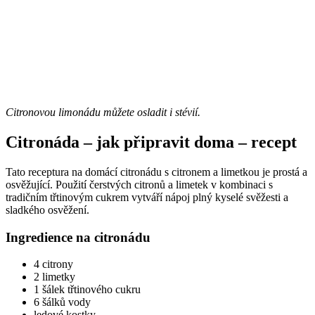
Citronovou limonádu můžete osladit i stévií.
Citronáda – jak připravit doma – recept
Tato receptura na domácí citronádu s citronem a limetkou je prostá a
osvěžující. Použití čerstvých citronů a limetek v kombinaci s
tradičním třtinovým cukrem vytváří nápoj plný kyselé svěžesti a
sladkého osvěžení.
Ingredience na citronádu
4 citrony
2 limetky
1 šálek třtinového cukru
6 šálků vody
ledové kostky