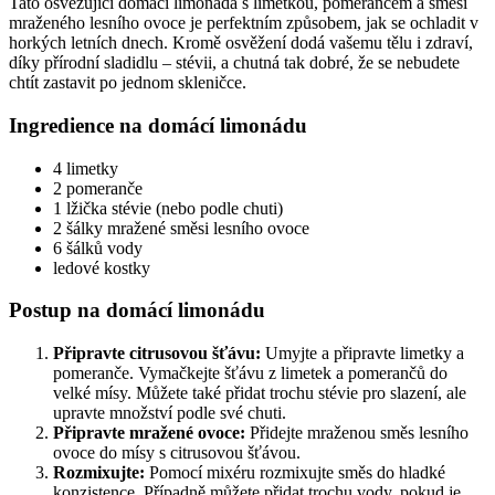
Tato osvěžující domácí limonáda s limetkou, pomerančem a směsí
mraženého lesního ovoce je perfektním způsobem, jak se ochladit v
horkých letních dnech. Kromě osvěžení dodá vašemu tělu i zdraví,
díky přírodní sladidlu – stévii, a chutná tak dobré, že se nebudete
chtít zastavit po jednom skleničce.
Ingredience na domácí limonádu
4 limetky
2 pomeranče
1 lžička stévie (nebo podle chuti)
2 šálky mražené směsi lesního ovoce
6 šálků vody
ledové kostky
Postup na domácí limonádu
Připravte citrusovou šťávu:
Umyjte a připravte limetky a
pomeranče. Vymačkejte šťávu z limetek a pomerančů do
velké mísy. Můžete také přidat trochu stévie pro slazení, ale
upravte množství podle své chuti.
Připravte mražené ovoce:
Přidejte mraženou směs lesního
ovoce do mísy s citrusovou šťávou.
Rozmixujte:
Pomocí mixéru rozmixujte směs do hladké
konzistence. Případně můžete přidat trochu vody, pokud je