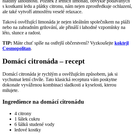
hladiny lahodnosti. Požitek z letních limonád, obvykle podávaných
s kostkami ledu a plátky citronu, nám nejen zprostředkuje ochlazení,
ale také vytvoří atmosféru veselé relaxace.
Taková osvěžující limonáda je nejen ideálním společníkem na pláži
nebo na zahradním grilování, ale přináší i lahodné vzpomínky na
léto, slunce a radost.
TIP:
Máte chuť spíše na ostřejší občerstvení? Vyzkoušejte
koktejl
Cosmopolitan
.
Domácí citronáda – recept
Domácí citronáda je rychlým a osvěžujícím způsobem, jak si
vychutnat letní chvíle. Tato klasická receptura vám poskytne
dokonale vyváženou kombinaci sladkosti a kyselosti, kterou
milujete.
Ingredience na domácí citronádu
4 citrony
1 šálek cukru
6 šálků studené vody
ledové kostky