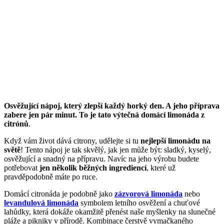
Osvěžující nápoj, který zlepší každý horký den. A jeho příprava
zabere jen pár minut. To je tato výtečná domácí limonáda z
citrónů
.
Když vám život dává citrony, udělejte si tu
nejlepší limonádu na
světě
! Tento nápoj je tak skvělý, jak jen může být: sladký, kyselý,
osvěžující a snadný na přípravu. Navíc na jeho výrobu budete
potřebovat
jen několik běžných ingrediencí
, které už
pravděpodobně máte po ruce.
Domácí citronáda je podobně jako
zázvorová limonáda
nebo
levandulová limonáda
symbolem letního osvěžení a chuťové
lahůdky, která dokáže okamžitě přenést naše myšlenky na slunečné
pláže a pikniky v přírodě. Kombinace čerstvě vymačkaného