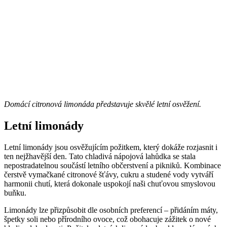
Domácí citronová limonáda představuje skvělé letní osvěžení.
Letní limonády
Letní limonády jsou osvěžujícím požitkem, který dokáže rozjasnit i
ten nejžhavější den. Tato chladivá nápojová lahůdka se stala
nepostradatelnou součástí letního občerstvení a pikniků. Kombinace
čerstvě vymačkané citronové šťávy, cukru a studené vody vytváří
harmonii chutí, která dokonale uspokojí naši chuťovou smyslovou
buňku.
Limonády lze přizpůsobit dle osobních preferencí – přidáním máty,
špetky soli nebo přírodního ovoce, což obohacuje zážitek o nové