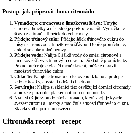
Postup, jak připravit doma citronádu
Vymačkejte citronovou a limetkovou šťávu:
Umyjte
citrony a limetky a následně je překrojte napůl. Vymačkejte
šťávu z citronů a limetek do velké mísy.
Přidejte třtinový cukr:
Přidejte šálek třtinového cukru do
mísy s citronovou a limetkovou šťávou. Dobře promíchejte,
dokud se cukr úplně nerozpustí.
Přidejte vodu:
Nalijte 6 šálků vody do směsi citronové a
limetkové šťávy s třtinovým cukrem. Důkladně promíchejte.
Pokud preferujete více či méně slazení, můžete upravit
množství třtinového cukru.
Chlaďte:
Nalijte citronádu do ledového džbánu a přidejte
ledové kostky, abyste ji udrželi chladnou.
Servírujte:
Nalijte si sklenici této osvěžující domácí citronády
a můžete ji ozdobit plátkem citronu nebo limetky.
Nyní si užijte svou domácí citronádu, která spojuje kyselou
svěžest citronu a limetky s tradiční sladkostí třtinového cukru.
Skvělá volba pro letní osvěžení.
Citronáda recept – recept