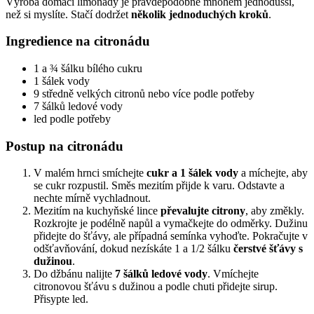
Výroba domácí limonády je pravděpodobně mnohem jednodušší,
než si myslíte. Stačí dodržet
několik jednoduchých kroků
.
Ingredience na citronádu
1 a ¾ šálku bílého cukru
1 šálek vody
9 středně velkých citronů nebo více podle potřeby
7 šálků ledové vody
led podle potřeby
Postup na citronádu
V malém hrnci smíchejte
cukr a 1 šálek vody
a míchejte, aby
se cukr rozpustil. Směs mezitím přijde k varu. Odstavte a
nechte mírně vychladnout.
Mezitím na kuchyňské lince
převalujte citrony
, aby změkly.
Rozkrojte je podélně napůl a vymačkejte do odměrky. Dužinu
přidejte do šťávy, ale případná semínka vyhoďte. Pokračujte v
odšťavňování, dokud nezískáte 1 a 1/2 šálku
čerstvé šťávy s
dužinou
.
Do džbánu nalijte
7 šálků ledové vody
. Vmíchejte
citronovou šťávu s dužinou a podle chuti přidejte sirup.
Přisypte led.