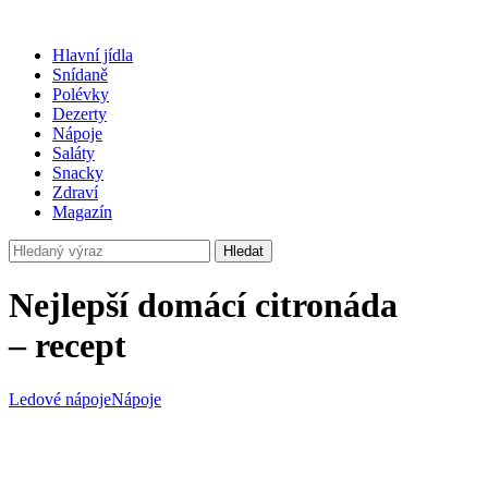
Hlavní jídla
Snídaně
Polévky
Dezerty
Nápoje
Saláty
Snacky
Zdraví
Magazín
Hledat
Nejlepší domácí citronáda
–⁠ recept
Ledové nápoje
Nápoje