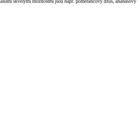
le dalšími skvělými možnostmi jsou např. pomerančový džus, ananasový