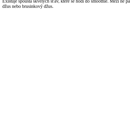
Existuje spousta skvělých šťáv, které se hodí do smoothie. Mezi ně p
džus nebo brusinkový džus.