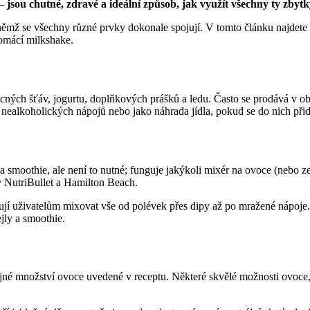
 jsou chutné, zdravé a ideální způsob, jak využít všechny ty zby
němž se všechny různé prvky dokonale spojují. V tomto článku najdet
domácí milkshake.
ých šťáv, jogurtu, doplňkových prášků a ledu. Často se prodává v obc
nealkoholických nápojů nebo jako náhrada jídla, pokud se do nich přid
 smoothie, ale není to nutné; funguje jakýkoli mixér na ovoce (nebo 
y NutriBullet a Hamilton Beach.
ují uživatelům mixovat vše od polévek přes dipy až po mražené nápoje
jly a smoothie.
tejné množství ovoce uvedené v receptu. Některé skvělé možnosti ovoce