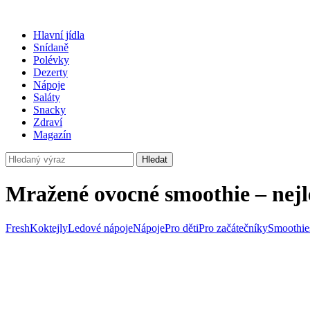
Hlavní jídla
Snídaně
Polévky
Dezerty
Nápoje
Saláty
Snacky
Zdraví
Magazín
Hledat
Mražené ovocné smoothie – nejl
Fresh
Koktejly
Ledové nápoje
Nápoje
Pro děti
Pro začátečníky
Smoothie