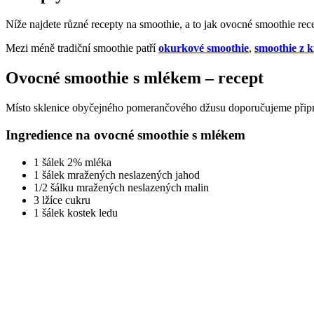
Níže najdete různé recepty na smoothie, a to jak ovocné smoothie rec
Mezi méně tradiční smoothie patří
okurkové smoothie
,
smoothie z k
Ovocné smoothie s mlékem – recept
Místo sklenice obyčejného pomerančového džusu doporučujeme připravi
Ingredience na ovocné smoothie s mlékem
1 šálek 2% mléka
1 šálek mražených neslazených jahod
1/2 šálku mražených neslazených malin
3 lžíce cukru
1 šálek kostek ledu