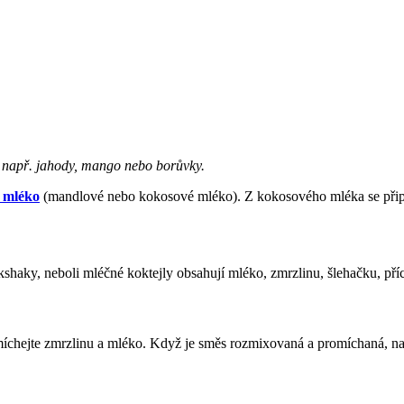
 např. jahody, mango nebo borůvky.
é mléko
(mandlové nebo kokosové mléko). Z kokosového mléka se připr
lkshaky, neboli mléčné koktejly obsahují mléko, zmrzlinu, šlehačku, př
chejte zmrzlinu a mléko. Když je směs rozmixovaná a promíchaná, nali