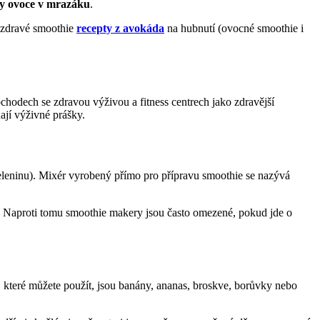
tky ovoce v mrazáku
.
e zdravé smoothie
recepty z avokáda
na hubnutí (ovocné smoothie i
hodech se zdravou výživou a fitness centrech jako zdravější
ají výživné prášky.
zeleninu). Mixér vyrobený přímo pro přípravu smoothie se nazývá
. Naproti tomu smoothie makery jsou často omezené, pokud jde o
, které můžete použít, jsou banány, ananas, broskve, borůvky nebo