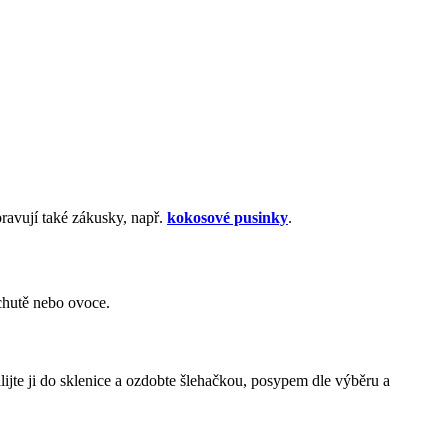
avují také zákusky, např.
kokosové pusinky
.
íchutě nebo ovoce.
jte ji do sklenice a ozdobte šlehačkou, posypem dle výběru a