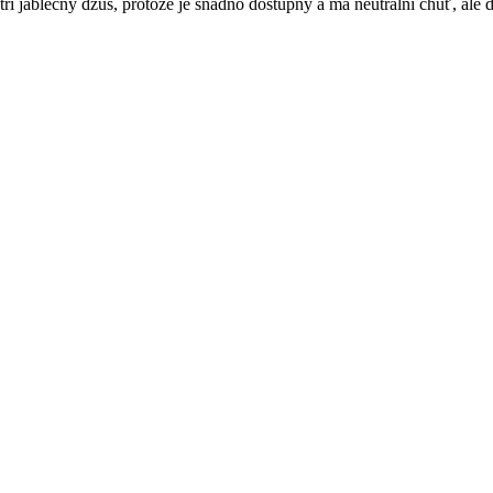
atří jablečný džus, protože je snadno dostupný a má neutrální chuť, a