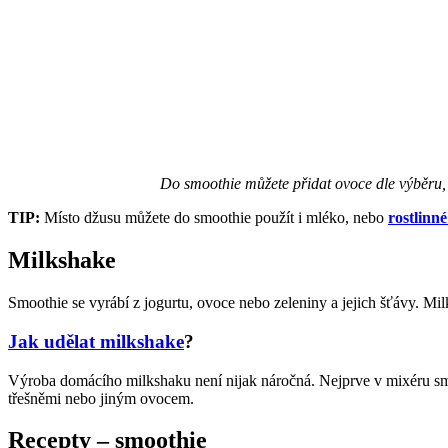
Do smoothie můžete přidat ovoce dle výběru,
TIP:
Místo džusu můžete do smoothie použít i mléko, nebo
rostlinn
Milkshake
Smoothie se vyrábí z jogurtu, ovoce nebo zeleniny a jejich šťávy. Mi
Jak udělat milkshake
?
Výroba domácího milkshaku není nijak náročná. Nejprve v mixéru smí
třešněmi nebo jiným ovocem.
Recepty – smoothie