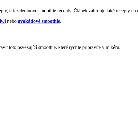
epty, tak zeleninové smoothie recepty. Článek zahrnuje také recepty na
iwi
nebo
avokádové smoothie
.
t toto osvěžující smoothie, které rychle připravíte v mixéru.