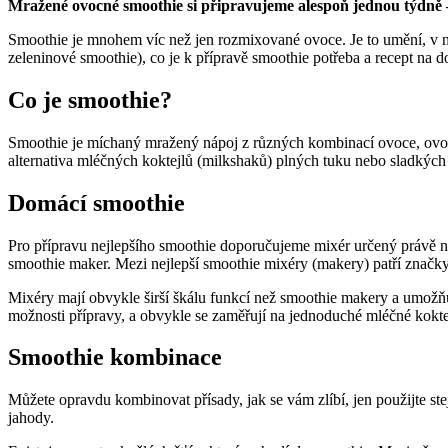
Mražené ovocné smoothie si připravujeme alespoň jednou týdně –
Smoothie je mnohem víc než jen rozmixované ovoce. Je to umění, v 
zeleninové smoothie), co je k přípravě smoothie potřeba a recept na 
Co je smoothie?
Smoothie je míchaný mražený nápoj z různých kombinací ovoce, ovocn
alternativa mléčných koktejlů (milkshaků) plných tuku nebo sladkých 
Domácí smoothie
Pro přípravu nejlepšího smoothie doporučujeme mixér určený právě na
smoothie maker. Mezi nejlepší smoothie mixéry (makery) patří značk
Mixéry mají obvykle širší škálu funkcí než smoothie makery a umožň
možnosti přípravy, a obvykle se zaměřují na jednoduché mléčné kokte
Smoothie kombinace
Můžete opravdu kombinovat přísady, jak se vám zlíbí, jen použijte s
jahody.