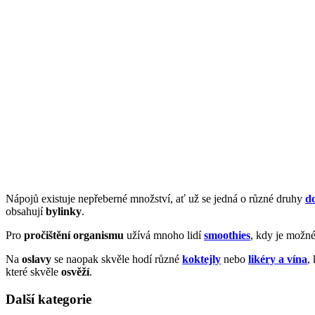
Nápojů existuje nepřeberné množství, ať už se jedná o různé druhy
d
obsahují
bylinky
.
Pro
pročištění
organismu
užívá mnoho lidí
smoothies
, kdy je možné
Na
oslavy
se naopak skvěle hodí různé
koktejly
nebo
likéry a vína
,
které skvěle
osvěží
.
Další kategorie