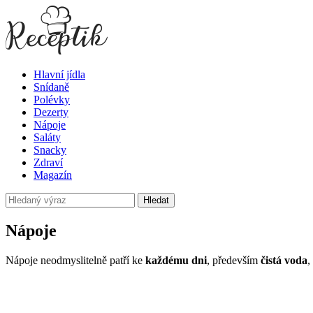
Hlavní jídla
Snídaně
Polévky
Dezerty
Nápoje
Saláty
Snacky
Zdraví
Magazín
Hledat
Nápoje
Nápoje neodmyslitelně patří ke
každému dni
, především
čistá voda
,