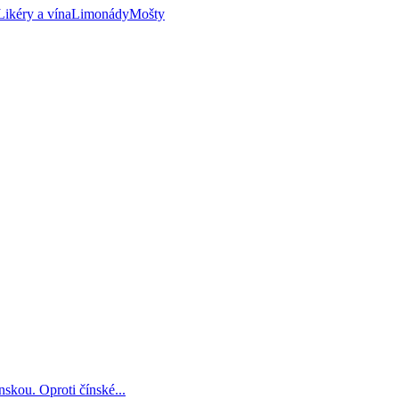
Likéry a vína
Limonády
Mošty
skou. Oproti čínské...