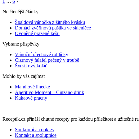
1
…
6
7
Nejčtenější články
Špaldová vánočka z žitného kvásku
Domácí zvěřinová paštika ve skleničce
Ovoněné pražené kešu
Vybrané příspěvky
Vánoční ořechové rohlíčky
Cizrnový falafel pečený v troubě
Švestkový koláč
Mohlo by vás zajímat
Mandlové linecké
Aperitivo Moment – Cinzano drink
Kakaové pracny
Receptik.cz přináší chutné recepty pro každou příležitost a užitečné ra
Soukromí a cookies
Kontakt a spolupráce