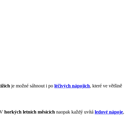
ížích
je možné sáhnout i po
léčivých nápojích
, které ve většině
 V
horkých letních měsících
naopak každý uvítá
ledové nápoje
,