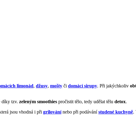
omácích limonád
,
džusy
,
mošty
či
domácí sirupy
. Při jakýchkoliv
obt
 díky tzv.
zeleným smoothies
pročistit tělo, tedy udělat tělu
detox
.
 která jsou vhodná i při
grilování
nebo při podávání
studené kuchyně
.