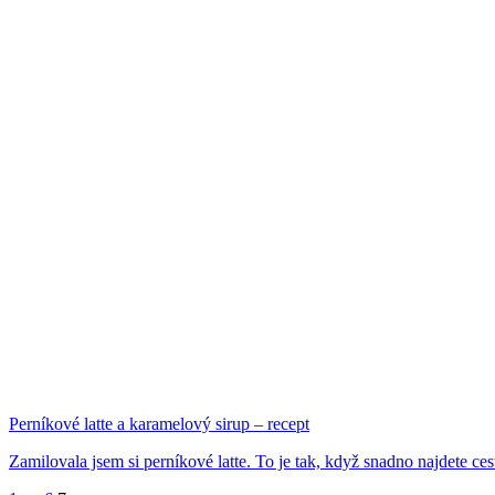
Perníkové latte a karamelový sirup – recept
Zamilovala jsem si perníkové latte. To je tak, když snadno najdete cest