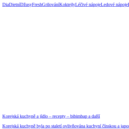
Dia
Dietní
Džusy
Fresh
Grilování
Koktejly
Léčivé nápoje
Ledové nápoje
Korejská kuchyně a jídlo – recepty – bibimbap a další
Korejská kuchyně byla po staletí ovlivňována kuchyní čínskou a japon