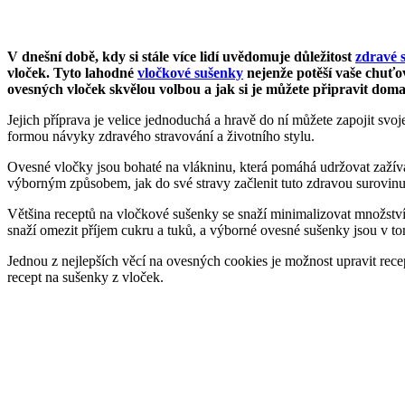
V dnešní době, kdy si stále více lidí uvědomuje důležitost
zdravé 
vloček. Tyto lahodné
vločkové sušenky
nejenže potěší vaše chuťo
ovesných vloček skvělou volbou a jak si je můžete připravit doma
Jejich příprava je velice jednoduchá a hravě do ní můžete zapojit svoje
formou návyky zdravého stravování a životního stylu.
Ovesné vločky jsou bohaté na vlákninu, která pomáhá udržovat zažíva
výborným způsobem, jak do své stravy začlenit tuto zdravou surovinu
Většina receptů na vločkové sušenky se snaží minimalizovat množství 
snaží omezit příjem cukru a tuků, a výborné ovesné sušenky jsou v to
Jednou z nejlepších věcí na ovesných cookies je možnost upravit rece
recept na sušenky z vloček.