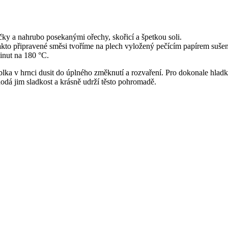
čky a nahrubo posekanými ořechy, skořicí a špetkou soli.
to připravené směsi tvoříme na plech vyložený pečícím papírem sušen
inut na 180 °C.
ablka v hrnci dusit do úplného změknutí a rozvaření. Pro dokonale hlad
dá jim sladkost a krásně udrží těsto pohromadě.