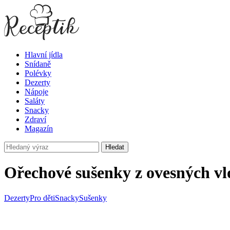
Hlavní jídla
Snídaně
Polévky
Dezerty
Nápoje
Saláty
Snacky
Zdraví
Magazín
Hledat
Ořechové sušenky z ovesných vl
Dezerty
Pro děti
Snacky
Sušenky