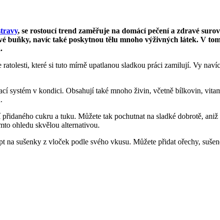
stravy
, se rostoucí trend zaměřuje na domácí pečení a zdravé suro
vé buňky, navíc také poskytnou tělu mnoho výživných látek. V tomt
.
 ratolesti, které si tuto mírně upatlanou sladkou práci zamilují. Vy nav
cí systém v kondici. Obsahují také mnoho živin, včetně bílkovin, vita
.
přidaného cukru a tuku. Můžete tak pochutnat na sladké dobrotě, aniž b
mto ohledu skvělou alternativou.
pt na sušenky z vloček podle svého vkusu. Můžete přidat ořechy, sušen