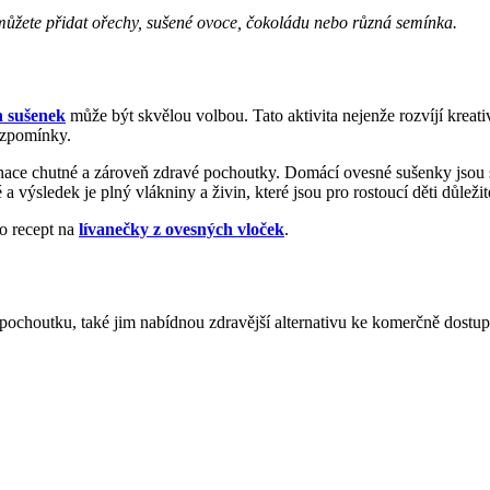
můžete přidat ořechy, sušené ovoce, čokoládu nebo různá semínka.
h sušenek
může být skvělou volbou. Tato aktivita nejenže rozvíjí kreativ
vzpomínky.
inace chutné a zároveň zdravé pochoutky. Domácí ovesné sušenky jsou sk
 výsledek je plný vlákniny a živin, které jsou pro rostoucí děti důležit
to recept na
lívanečky z ovesných vloček
.
pochoutku, také jim nabídnou zdravější alternativu ke komerčně dostu