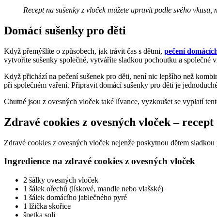
Recept na sušenky z vloček můžete upravit podle svého vkusu, 
Domácí sušenky pro děti
Když přemýšlíte o způsobech, jak trávit čas s dětmi,
pečení domácíc
vytvoříte sušenky společně, vytváříte sladkou pochoutku a společné 
Když přichází na pečení sušenek pro děti, není nic lepšího než komb
při společném vaření. Připravit domácí sušenky pro děti je jednoduché a
Chutné jsou z ovesných vloček také lívance, vyzkoušet se vyplatí ten
Zdravé cookies z ovesných vloček – recept
Zdravé cookies z ovesných vloček nejenže poskytnou dětem sladkou 
Ingredience na zdravé cookies z ovesných vloček
2 šálky ovesných vloček
1 šálek ořechů (lískové, mandle nebo vlašské)
1 šálek domácího jablečného pyré
1 lžička skořice
špetka soli