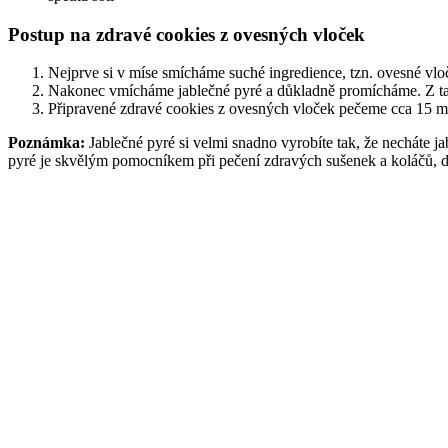
Postup na zdravé cookies z ovesných vloček
Nejprve si v míse smícháme suché ingredience, tzn. ovesné vlo
Nakonec vmícháme jablečné pyré a důkladně promícháme. Z tak
Připravené zdravé cookies z ovesných vloček pečeme cca 15 m
Poznámka:
Jablečné pyré si velmi snadno vyrobíte tak, že necháte j
pyré je skvělým pomocníkem při pečení zdravých sušenek a koláčů, do