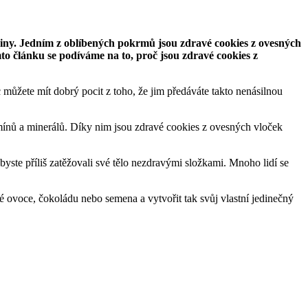
viny. Jedním z oblíbených pokrmů jsou zdravé cookies z ovesných
o článku se podíváme na to, proč jsou zdravé cookies z
íc můžete mít dobrý pocit z toho, že jim předáváte takto nenásilnou
mínů a minerálů. Díky nim jsou zdravé cookies z ovesných vloček
yste příliš zatěžovali své tělo nezdravými složkami. Mnoho lidí se
é ovoce, čokoládu nebo semena a vytvořit tak svůj vlastní jedinečný