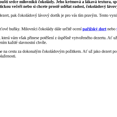
pouští srdce milovníků čokolády. Jeho krémová a lákavá textura, 
ckou večeři nebo si chcete prostě udělat radost, čokoládový lávov
dezert, pak čokoládový lávový dortík je pro vás tím pravým. Tento vyni
uťové buňky. Milovníci čokolády dále určitě ocení
pařížský dort
nebo
i, která vám však přinese potěšení z úspěšně vytvořeného dezertu. Ať už
lením každé slavnostní chvíle.
dáme na cestu za dokonalým čokoládovým požitkem. Ať už jako dezert 
laženosti.