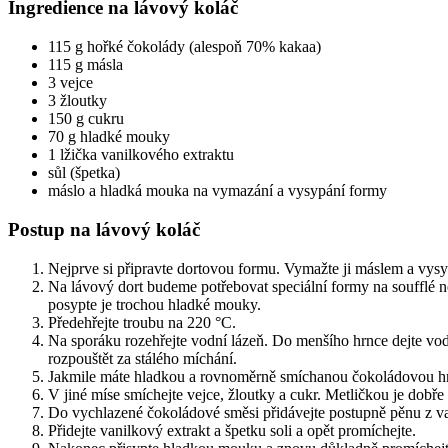
Ingredience na lávový koláč
115 g hořké čokolády (alespoň 70% kakaa)
115 g másla
3 vejce
3 žloutky
150 g cukru
70 g hladké mouky
1 lžička vanilkového extraktu
sůl (špetka)
máslo a hladká mouka na vymazání a vysypání formy
Postup na lávový koláč
Nejprve si připravte dortovou formu. Vymažte ji máslem a vys
Na lávový dort budeme potřebovat speciální formy na soufflé n
posypte je trochou hladké mouky.
Předehřejte troubu na 220 °C.
Na sporáku rozehřejte vodní lázeň. Do menšího hrnce dejte vod
rozpouštět za stálého míchání.
Jakmile máte hladkou a rovnoměrně smíchanou čokoládovou hmot
V jiné míse smíchejte vejce, žloutky a cukr. Metličkou je dobře
Do vychlazené čokoládové směsi přidávejte postupně pěnu z vaje
Přidejte vanilkový extrakt a špetku soli a opět promíchejte.