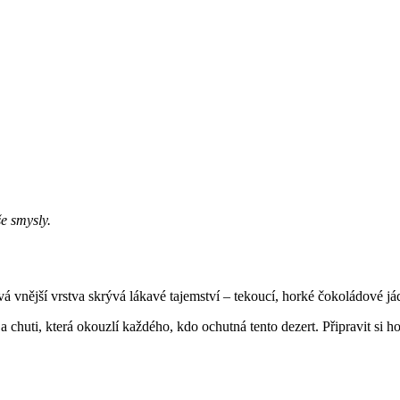
e smysly.
vnější vrstva skrývá lákavé tajemství – tekoucí, horké čokoládové jád
huti, která okouzlí každého, kdo ochutná tento dezert. Připravit si ho