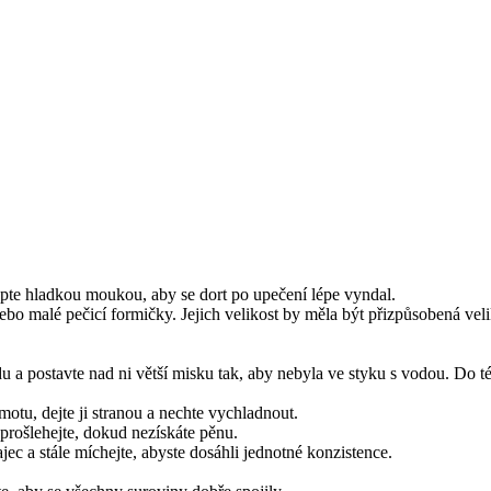
ypte hladkou moukou, aby se dort po upečení lépe vyndal.
ebo malé pečicí formičky. Jejich velikost by měla být přizpůsobená vel
u a postavte nad ni větší misku tak, aby nebyla ve styku s vodou. Do 
u, dejte ji stranou a nechte vychladnout.
 prošlehejte, dokud nezískáte pěnu.
c a stále míchejte, abyste dosáhli jednotné konzistence.