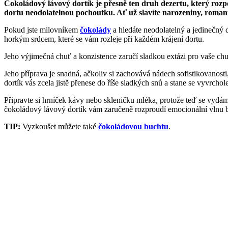
Čokoládový lávový dortík je přesně ten druh dezertu, který roz
dortu neodolatelnou pochoutku. Ať už slavíte narozeniny, romanti
Pokud jste milovníkem
čokolády
a hledáte neodolatelný a jedinečný 
horkým srdcem, které se vám rozleje při každém krájení dortu.
Jeho výjimečná chuť a konzistence zaručí sladkou extázi pro vaše ch
Jeho příprava je snadná, ačkoliv si zachovává nádech sofistikovanost
dortík vás zcela jistě přenese do říše sladkých snů a stane se vyvrcho
Připravte si hrníček kávy nebo skleničku mléka, protože teď se vy
čokoládový lávový dortík vám zaručeně rozproudí emocionální vlnu b
TIP:
Vyzkoušet můžete také
čokoládovou buchtu
.