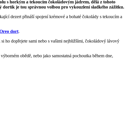
spolu s horkým a tekoucím čokoládovým jádrem, dělá z tohoto
ý dortík je tou správnou volbou pro vykouzlení sladkého zážitku.
kající dezert přináší spojení krémové a bohaté čokolády s tekoucím a
Oreo dort
.
 si ho dopřejete sami nebo s vašimi nejbližšími, čokoládový lávový
po výborném obědě, nebo jako samostatná pochoutka během dne,