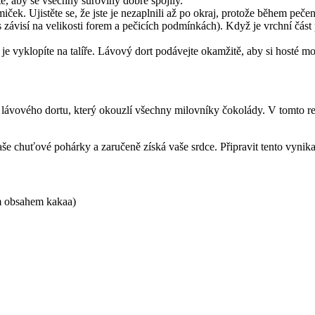
 aby se všechny suroviny dobře spojily.
ček. Ujistěte se, že jste je nezaplnili až po okraj, protože během pečen
závisí na velikosti forem a pečicích podmínkách). Když je vrchní část p
je vyklopíte na talíře. Lávový dort podávejte okamžitě, aby si hosté mo
o lávového dortu, který okouzlí všechny milovníky čokolády. V tomto
e chuťové pohárky a zaručeně získá vaše srdce. Připravit tento vynikají
ým obsahem kakaa)