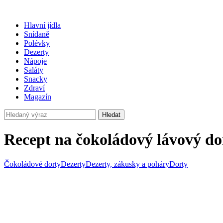
Hlavní jídla
Snídaně
Polévky
Dezerty
Nápoje
Saláty
Snacky
Zdraví
Magazín
Hledat
Recept na čokoládový lávový do
Čokoládové dorty
Dezerty
Dezerty, zákusky a poháry
Dorty