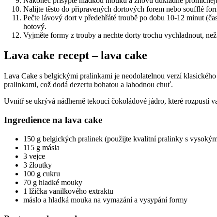
Nakonec přisypte hladkou mouku a znovu důkladně promíchejte,
Nalijte těsto do připravených dortových forem nebo soufflé formi
Pečte lávový dort v předehřáté troubě po dobu 10-12 minut (čas 
hotový.
Vyjměte formy z trouby a nechte dorty trochu vychladnout, než 
Lava cake recept – lava cake
Lava Cake s belgickými pralinkami je neodolatelnou verzí klasickéh
pralinkami, což dodá dezertu bohatou a lahodnou chuť.
Uvnitř se ukrývá nádherně tekoucí čokoládové jádro, které rozpustí vaš
Ingredience na lava cake
150 g belgických pralinek (použijte kvalitní pralinky s vysok
115 g másla
3 vejce
3 žloutky
100 g cukru
70 g hladké mouky
1 lžička vanilkového extraktu
máslo a hladká mouka na vymazání a vysypání formy