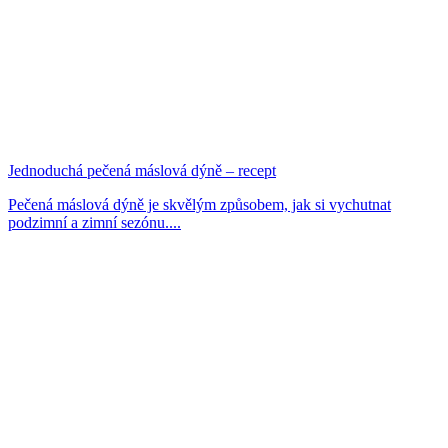
Jednoduchá pečená máslová dýně – recept
Pečená máslová dýně je skvělým způsobem, jak si vychutnat
podzimní a zimní sezónu....