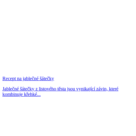
Recept na jablečné šátečky
Jablečné šátečky z listového těsta jsou vynikající závin, které
kombinuje křehké...