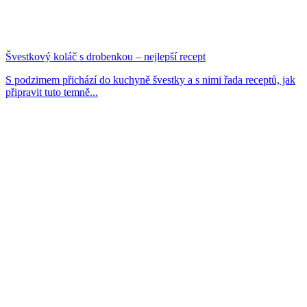
Švestkový koláč s drobenkou – nejlepší recept
S podzimem přichází do kuchyně švestky a s nimi řada receptů, jak
připravit tuto temně...