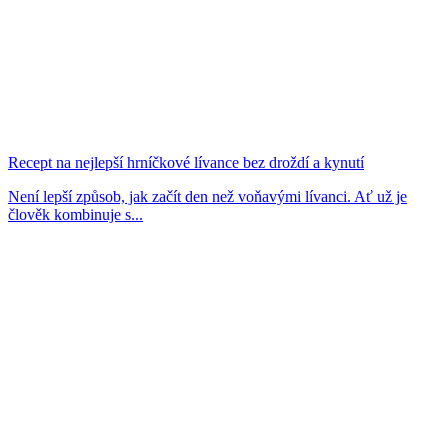
Recept na nejlepší hrníčkové lívance bez droždí a kynutí
Není lepší způsob, jak začít den než voňavými lívanci. Ať už je
člověk kombinuje s...