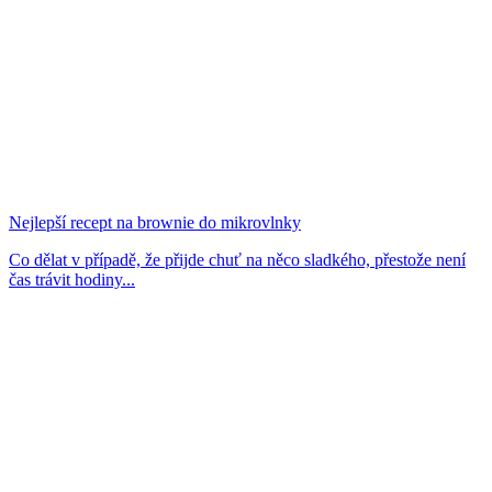
Nejlepší recept na brownie do mikrovlnky
Co dělat v případě, že přijde chuť na něco sladkého, přestože není
čas trávit hodiny...