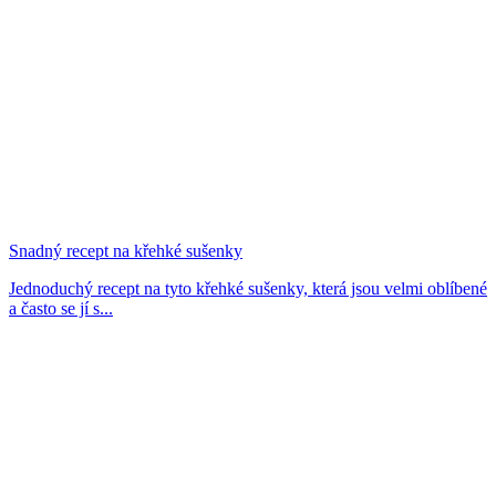
Snadný recept na křehké sušenky
Jednoduchý recept na tyto křehké sušenky, která jsou velmi oblíbené
a často se jí s...