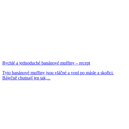
Rychlé a jednoduché banánové muffiny – recept
Tyto banánové muffiny jsou vláčné a voní po másle a skořici.
Báječně chutnají jen tak,...