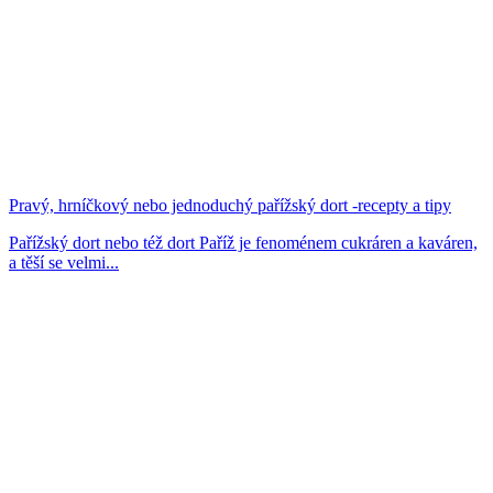
Pravý, hrníčkový nebo jednoduchý pařížský dort -recepty a tipy
Pařížský dort nebo též dort Paříž je fenoménem cukráren a kaváren,
a těší se velmi...