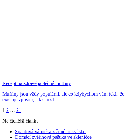
Recept na zdravé jablečné muffiny
Muffiny jsou vždy populární, ale co kdybychom vám řekli, že
existuje způsob, jak si užít...
1
2
…
21
Nejčtenější články
Špaldová vánočka z žitného kvásku
Domácí zvěřinová paštika ve skleničce