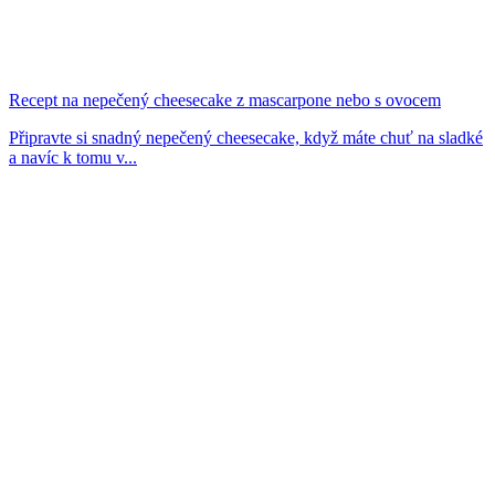
Recept na nepečený cheesecake z mascarpone nebo s ovocem
Připravte si snadný nepečený cheesecake, když máte chuť na sladké
a navíc k tomu v...