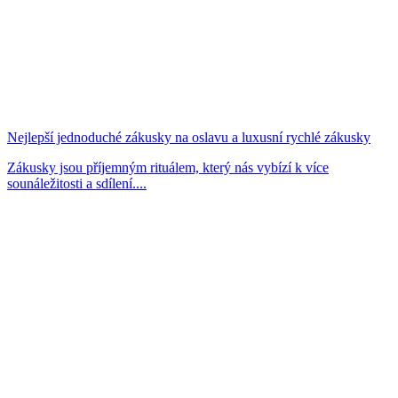
Nejlepší jednoduché zákusky na oslavu a luxusní rychlé zákusky
Zákusky jsou příjemným rituálem, který nás vybízí k více
sounáležitosti a sdílení....