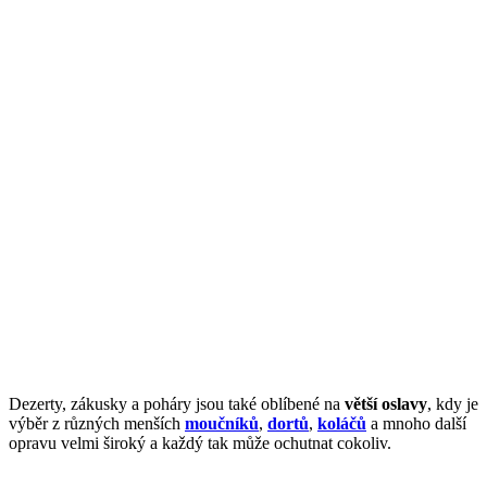
Dezerty, zákusky a poháry jsou také oblíbené na
větší oslavy
, kdy je
výběr z různých menších
moučníků
,
dortů
,
koláčů
a mnoho další
opravu velmi široký a každý tak může ochutnat cokoliv.