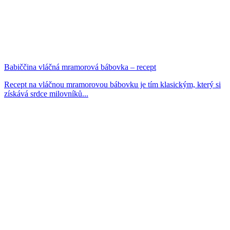
Babiččina vláčná mramorová bábovka – recept
Recept na vláčnou mramorovou bábovku je tím klasickým, který si
získává srdce milovníků...