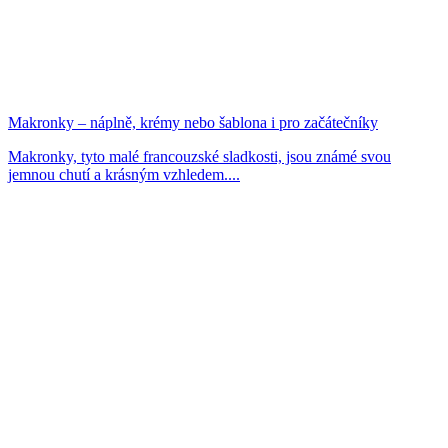
Makronky – náplně, krémy nebo šablona i pro začátečníky
Makronky, tyto malé francouzské sladkosti, jsou známé svou
jemnou chutí a krásným vzhledem....