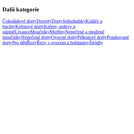
Další kategorie
Čokoládové dorty
Dezerty
Dorty
Jednohubky
Koláče a
buchty
Krémové dorty
Krémy, polevy a
náplně
Lívance
Moučníky
Muffiny
Nepečené a mražené
moučníky
Nepečené dorty
Ovocné dorty
Piškotové dorty
Potahované
dorty
Pro děti
Řezy
Řezy s ovocem a bublaniny
Štrúdly