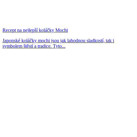
Recept na nejlepší koláčky Mochi
Japonské koláčky mochi jsou jak lahodnou sladkostí, tak i
symbolem štěstí a tradice. Tyto...