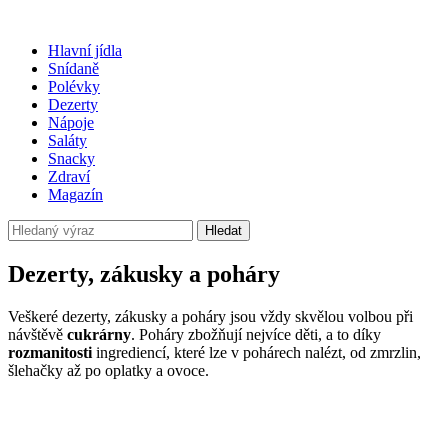
Hlavní jídla
Snídaně
Polévky
Dezerty
Nápoje
Saláty
Snacky
Zdraví
Magazín
Hledat
Dezerty, zákusky a poháry
Veškeré dezerty, zákusky a poháry jsou vždy skvělou volbou při
návštěvě
cukrárny
. Poháry zbožňují nejvíce děti, a to díky
rozmanitosti
ingrediencí, které lze v pohárech nalézt, od zmrzlin,
šlehačky až po oplatky a ovoce.