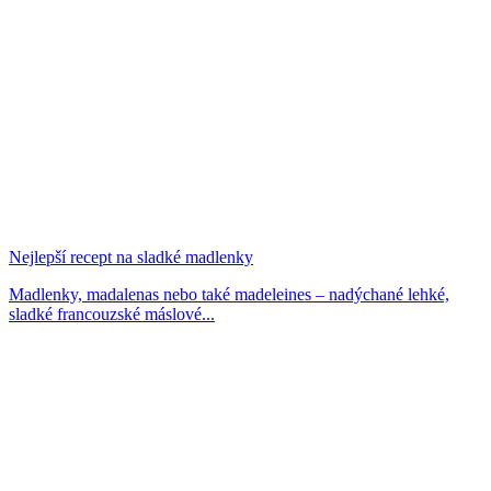
Nejlepší recept na sladké madlenky
Madlenky, madalenas nebo také madeleines – nadýchané lehké,
sladké francouzské máslové...