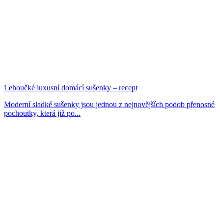
Lehoučké luxusní domácí sušenky – recept
Moderní sladké sušenky jsou jednou z nejnovějších podob přenosné
pochoutky, která již po...