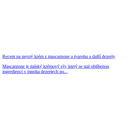
Recept na pevný krém z mascarpone a tvarohu a další dezerty
Mascarpone je italský krémový sýr, který se stal oblíbenou
ingrediencí v mnoha dezertech po...