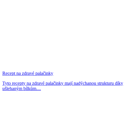
Recept na zdravé palačinky
Tyto recepty na zdravé palačinky mají nadýchanou strukturu díky
ušlehaným bílkům....