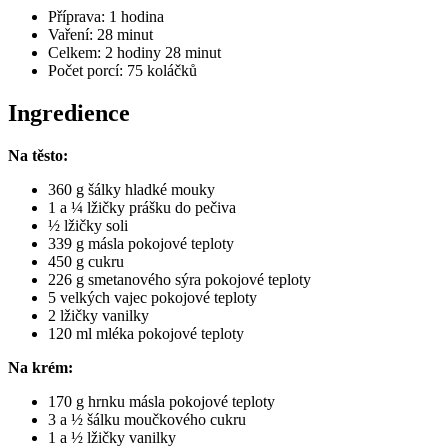
Příprava: 1 hodina
Vaření: 28 minut
Celkem: 2 hodiny 28 minut
Počet porcí: 75 koláčků
Ingredience
Na těsto:
360 g šálky hladké mouky
1 a ¼ lžičky prášku do pečiva
½ lžičky soli
339 g másla pokojové teploty
450 g cukru
226 g smetanového sýra pokojové teploty
5 velkých vajec pokojové teploty
2 lžičky vanilky
120 ml mléka pokojové teploty
Na krém:
170 g hrnku másla pokojové teploty
3 a ½ šálku moučkového cukru
1 a ½ lžičky vanilky