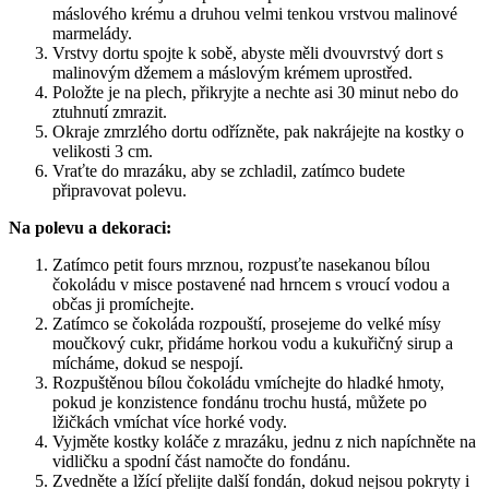
máslového krému a druhou velmi tenkou vrstvou malinové
marmelády.
Vrstvy dortu spojte k sobě, abyste měli dvouvrstvý dort s
malinovým džemem a máslovým krémem uprostřed.
Položte je na plech, přikryjte a nechte asi 30 minut nebo do
ztuhnutí zmrazit.
Okraje zmrzlého dortu odřízněte, pak nakrájejte na kostky o
velikosti 3 cm.
Vraťte do mrazáku, aby se zchladil, zatímco budete
připravovat polevu.
Na polevu a dekoraci:
Zatímco petit fours mrznou, rozpusťte nasekanou bílou
čokoládu v misce postavené nad hrncem s vroucí vodou a
občas ji promíchejte.
Zatímco se čokoláda rozpouští, prosejeme do velké mísy
moučkový cukr, přidáme horkou vodu a kukuřičný sirup a
mícháme, dokud se nespojí.
Rozpuštěnou bílou čokoládu vmíchejte do hladké hmoty,
pokud je konzistence fondánu trochu hustá, můžete po
lžičkách vmíchat více horké vody.
Vyjměte kostky koláče z mrazáku, jednu z nich napíchněte na
vidličku a spodní část namočte do fondánu.
Zvedněte a lžící přelijte další fondán, dokud nejsou pokryty i