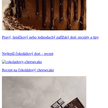
Pravý, hrníčkový nebo jednoduchý pařížský dort -recepty a tipy
Nejlepší čokoládový dort – recept
Recept na čokoládový cheesecake