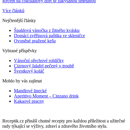
Recept na čokoládový dort se zakysanou smetanou
Více článků
Nejčtenější články
Špaldová vánočka z žitného kvásku
Domácí zvěřinová paštika ve skleničce
Ovoněné pražené kešu
Vybrané příspěvky
Vánoční ořechové rohlíčky
Cizrnový falafel pečený v troubě
Švestkový koláč
Mohlo by vás zajímat
Mandlové linecké
Aperitivo Moment – Cinzano drink
Kakaové pracny
Receptik.cz přináší chutné recepty pro každou příležitost a užitečné
rady týkající se výživy, zdraví a zdravého životního stylu.