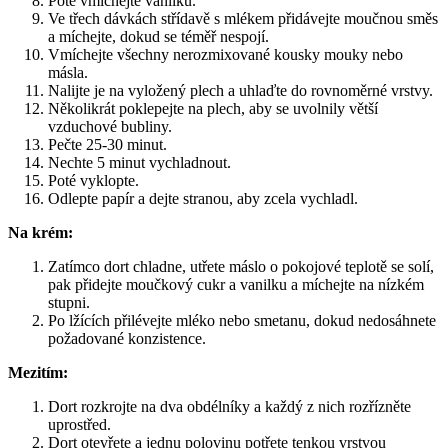
Poté vmíchejte vanilku.
Ve třech dávkách střídavě s mlékem přidávejte moučnou směs
a míchejte, dokud se téměř nespojí.
Vmíchejte všechny nerozmixované kousky mouky nebo
másla.
Nalijte je na vyložený plech a uhlaďte do rovnoměrné vrstvy.
Několikrát poklepejte na plech, aby se uvolnily větší
vzduchové bubliny.
Pečte 25-30 minut.
Nechte 5 minut vychladnout.
Poté vyklopte.
Odlepte papír a dejte stranou, aby zcela vychladl.
Na krém:
Zatímco dort chladne, utřete máslo o pokojové teplotě se solí,
pak přidejte moučkový cukr a vanilku a míchejte na nízkém
stupni.
Po lžících přilévejte mléko nebo smetanu, dokud nedosáhnete
požadované konzistence.
Mezitím:
Dort rozkrojte na dva obdélníky a každý z nich rozřízněte
uprostřed.
Dort otevřete a jednu polovinu potřete tenkou vrstvou