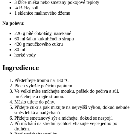
3 lžíce mléka nebo smetany pokojové teploty
¼ lžičky soli
1 sklenice malinového džemu
Na polevu:
226 g bílé čokolády, nasekané
60 ml šálku kukuřičného sirupu
420 g moučkového cukru
80 ml
horké vody
Ingredience
Předehřejte troubu na 180 °C.
Plech vyložte pečícím papírem.
Ve velké míse smíchejte mouku, prášek do pečiva a sůl,
prošlehejte a dejte stranou.
Máslo utřete do pěny.
Přidejte cukr a pak mixujte na nejvyšší výkon, dokud nebude
směs lehká a nadýchaná.
Přidejte smetanový sýr a míchejte, dokud se nespojí.
Při míchání na střední rychlost vhazujte vejce jedno po
druhém.