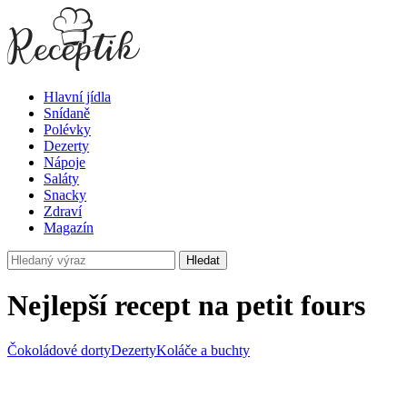
Hlavní jídla
Snídaně
Polévky
Dezerty
Nápoje
Saláty
Snacky
Zdraví
Magazín
Hledat
Nejlepší recept na petit fours
Čokoládové dorty
Dezerty
Koláče a buchty