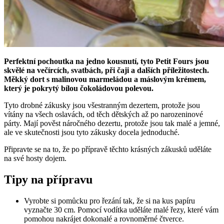
Perfektní pochoutka na jedno kousnutí, tyto Petit Fours jsou
skvělé na večírcích, svatbách, při čaji a dalších příležitostech.
Měkký dort s malinovou marmeládou a máslovým krémem,
který je pokrytý bílou čokoládovou polevou.
Tyto drobné zákusky jsou všestranným dezertem, protože jsou
vítány na všech oslavách, od těch dětských až po narozeninové
párty. Mají pověst náročného dezertu, protože jsou tak malé a jemné,
ale ve skutečnosti jsou tyto zákusky docela jednoduché.
Připravte se na to, že po přípravě těchto krásných zákusků uděláte
na své hosty dojem.
Tipy na přípravu
Vyrobte si pomůcku pro řezání tak, že si na kus papíru
vyznačte 30 cm. Pomocí vodítka uděláte malé řezy, které vám
pomohou nakrájet dokonalé a rovnoměrné čtverce.