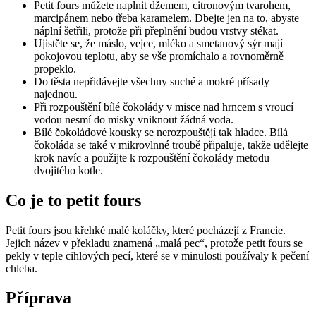
Petit fours můžete naplnit džemem, citronovým tvarohem,
marcipánem nebo třeba karamelem. Dbejte jen na to, abyste
náplní šetřili, protože při přeplnění budou vrstvy stékat.
Ujistěte se, že máslo, vejce, mléko a smetanový sýr mají
pokojovou teplotu, aby se vše promíchalo a rovnoměrně
propeklo.
Do těsta nepřidávejte všechny suché a mokré přísady
najednou.
Při rozpouštění bílé čokolády v misce nad hrncem s vroucí
vodou nesmí do misky vniknout žádná voda.
Bílé čokoládové kousky se nerozpouštějí tak hladce. Bílá
čokoláda se také v mikrovlnné troubě připaluje, takže udělejte
krok navíc a použijte k rozpouštění čokolády metodu
dvojitého kotle.
Co je to petit fours
Petit fours jsou křehké malé koláčky, které pocházejí z Francie.
Jejich název v překladu znamená „malá pec“, protože petit fours se
pekly v teple cihlových pecí, které se v minulosti používaly k pečení
chleba.
Příprava