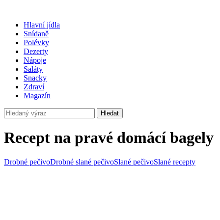
Hlavní jídla
Snídaně
Polévky
Dezerty
Nápoje
Saláty
Snacky
Zdraví
Magazín
Hledat
Recept na pravé domácí bagely
Drobné pečivo
Drobné slané pečivo
Slané pečivo
Slané recepty