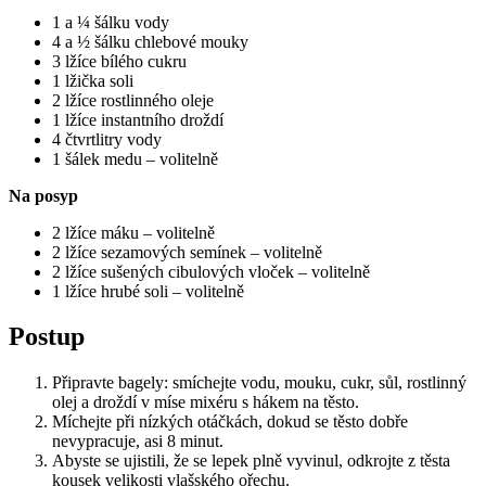
1 a ¼ šálku vody
4 a ½ šálku chlebové mouky
3 lžíce bílého cukru
1 lžička soli
2 lžíce rostlinného oleje
1 lžíce instantního droždí
4 čtvrtlitry vody
1 šálek medu – volitelně
Na posyp
2 lžíce máku – volitelně
2 lžíce sezamových semínek – volitelně
2 lžíce sušených cibulových vloček – volitelně
1 lžíce hrubé soli – volitelně
Postup
Připravte bagely: smíchejte vodu, mouku, cukr, sůl, rostlinný
olej a droždí v míse mixéru s hákem na těsto.
Míchejte při nízkých otáčkách, dokud se těsto dobře
nevypracuje, asi 8 minut.
Abyste se ujistili, že se lepek plně vyvinul, odkrojte z těsta
kousek velikosti vlašského ořechu.