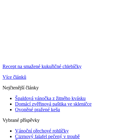
Recept na smažené kukuřičné chlebíčky
Více článků
Nejčtenější články
Špaldová vánočka z žitného kvásku
Domácí zvěřinová paštika ve skleničce
Ovoněné pražené kešu
Vybrané příspěvky
Vánoční ořechové rohlíčky
Cizrnový falafel pečený v troubě