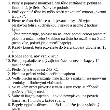
Prsty si poprašte moukou a pak těsto roztáhněte: pokud se
ihned trhá, je třeba těsto více prohníst.
Plně vyvinuté těsto by mělo tvořit tenkou průsvitnou „okenní
tabulku“.
Přeneste těsto do lehce naolejované mísy, přikryjte ho
plastovou fólií a kuchyňskou utěrkou a nechte 2 hodiny
kynout.
Těsto propracujte, položte ho na lehce pomoučenou pracovní
plochu a nožem nebo škrabkou na těsto ho rozdělte na 6 dílů
(nebo více, pokud jde o menší bagely).
Každý kousek těsta rozválejte do tvaru klobásy dlouhé asi 15
cm.
Konce spojte, aby vznikl kruh.
Postup opakujte se zbývajícím těstem a nechte bagely 15
minut odstát.
Předehřejte troubu na 245 °C.
Plech na pečení vyložte pečicím papírem.
Vedle plechu naaranžujte malé talířky s mákem, sezamovými
semínky a cibulovými vločkami.
Ve velkém hrnci přiveďte k varu 4 litry vody. V případě
potřeby přidejte med.
Vařte tři bagety najednou, dokud nevyplavou na povrch
hrnce, asi 1 minutu z každé strany.
Bagely vyjměte děrovanou lžící a položte je na vyložený
plech.