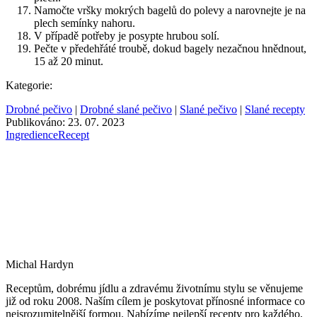
Namočte vršky mokrých bagelů do polevy a narovnejte je na
plech semínky nahoru.
V případě potřeby je posypte hrubou solí.
Pečte v předehřáté troubě, dokud bagely nezačnou hnědnout,
15 až 20 minut.
Kategorie:
Drobné pečivo
|
Drobné slané pečivo
|
Slané pečivo
|
Slané recepty
Publikováno: 23. 07. 2023
Ingredience
Recept
Michal Hardyn
Receptům, dobrému jídlu a zdravému životnímu stylu se věnujeme
již od roku 2008. Naším cílem je poskytovat přínosné informace co
nejsrozumitelnější formou. Nabízíme nejlepší recepty pro každého,