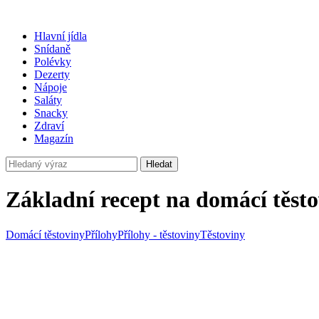
Hlavní jídla
Snídaně
Polévky
Dezerty
Nápoje
Saláty
Snacky
Zdraví
Magazín
Hledat
Základní recept na domácí těst
Domácí těstoviny
Přílohy
Přílohy - těstoviny
Těstoviny