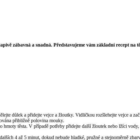
vapivě zábavná a snadná. Představujeme vám základní recept na těsto
jte důlek a přidejte vejce a žloutky. Vidličkou rozšlehejte vejce a za
cována přibližně polovina mouky.
 hmoty těsta. V případě potřeby přidejte další žloutek nebo lžíci vody
alších 4 až 5 minut, dokud nebude hladké, pružné a stejnoměrně zbarve