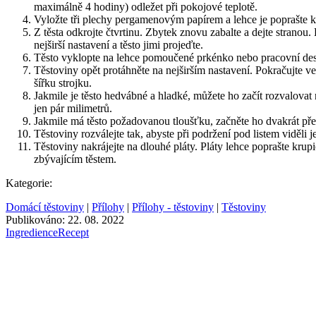
maximálně 4 hodiny) odležet při pokojové teplotě.
Vyložte tři plechy pergamenovým papírem a lehce je poprašte 
Z těsta odkrojte čtvrtinu. Zbytek znovu zabalte a dejte stranou. 
nejširší nastavení a těsto jimi projeďte.
Těsto vyklopte na lehce pomoučené prkénko nebo pracovní desku 
Těstoviny opět protáhněte na nejširším nastavení. Pokračujte ve
šířku strojku.
Jakmile je těsto hedvábné a hladké, můžete ho začít rozvalovat 
jen pár milimetrů.
Jakmile má těsto požadovanou tloušťku, začněte ho dvakrát pře
Těstoviny rozválejte tak, abyste při podržení pod listem viděli j
Těstoviny nakrájejte na dlouhé pláty. Pláty lehce poprašte kru
zbývajícím těstem.
Kategorie:
Domácí těstoviny
|
Přílohy
|
Přílohy - těstoviny
|
Těstoviny
Publikováno: 22. 08. 2022
Ingredience
Recept