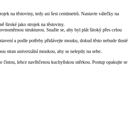
rojek na těstoviny, tedy asi šest centimetrů. Nastavte válečky na
 široké jako strojek na těstoviny.
rovnoměrnou strukturou. Snažte se, aby byl plát široký přes celou
astavení a podle potřeby přidávejte mouku, dokud těsto nebude tlusté
ou stran univerzální moukou, aby se nelepily na sebe.
jte čistou, lehce navlhčenou kuchyňskou utěrkou. Postup opakujte se