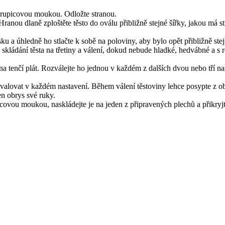
krupicovou moukou. Odložte stranou.
Hranou dlaně zploštěte těsto do oválu přibližně stejné šířky, jakou má st
a úhledně ho stlačte k sobě na poloviny, aby bylo opět přibližně stejně
 skládání těsta na třetiny a válení, dokud nebude hladké, hedvábné a s 
na tenčí plát. Rozválejte ho jednou v každém z dalších dvou nebo tří n
valovat v každém nastavení. Během válení těstoviny lehce posypte z ob
en obrys své ruky.
picovou moukou, naskládejte je na jeden z připravených plechů a přikry