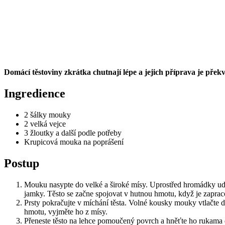
Domácí těstoviny zkrátka chutnají lépe a jejich příprava je přek
Ingredience
2 šálky mouky
2 velká vejce
3 žloutky a další podle potřeby
Krupicová mouka na poprášení
Postup
Mouku nasypte do velké a široké mísy. Uprostřed hromádky uděle
jamky. Těsto se začne spojovat v hutnou hmotu, když je zapra
Prsty pokračujte v míchání těsta. Volné kousky mouky vtlačte do
hmotu, vyjměte ho z mísy.
Přeneste těsto na lehce pomoučený povrch a hněťte ho rukama d