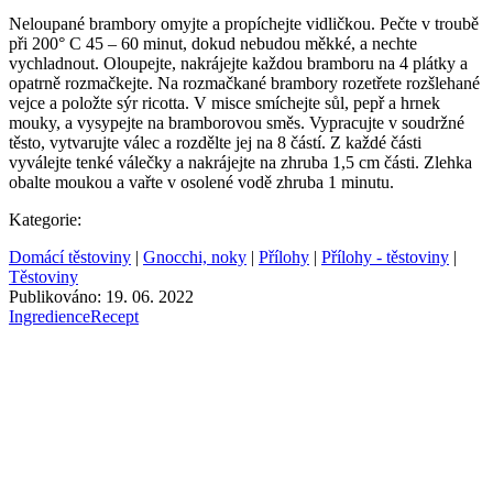
Neloupané brambory omyjte a propíchejte vidličkou. Pečte v troubě
při 200° C 45 – 60 minut, dokud nebudou měkké, a nechte
vychladnout. Oloupejte, nakrájejte každou bramboru na 4 plátky a
opatrně rozmačkejte. Na rozmačkané brambory rozetřete rozšlehané
vejce a položte sýr ricotta. V misce smíchejte sůl, pepř a hrnek
mouky, a vysypejte na bramborovou směs. Vypracujte v soudržné
těsto, vytvarujte válec a rozdělte jej na 8 částí. Z každé části
vyválejte tenké válečky a nakrájejte na zhruba 1,5 cm části. Zlehka
obalte moukou a vařte v osolené vodě zhruba 1 minutu.
Kategorie:
Domácí těstoviny
|
Gnocchi, noky
|
Přílohy
|
Přílohy - těstoviny
|
Těstoviny
Publikováno: 19. 06. 2022
Ingredience
Recept