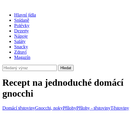
Hlavní jídla
Snídaně
Polévky
Dezerty
Nápoje
Saláty
Snacky
Zdraví
Magazín
Hledat
Recept na jednoduché domácí
gnocchi
Domácí těstoviny
Gnocchi, noky
Přílohy
Přílohy - těstoviny
Těstoviny