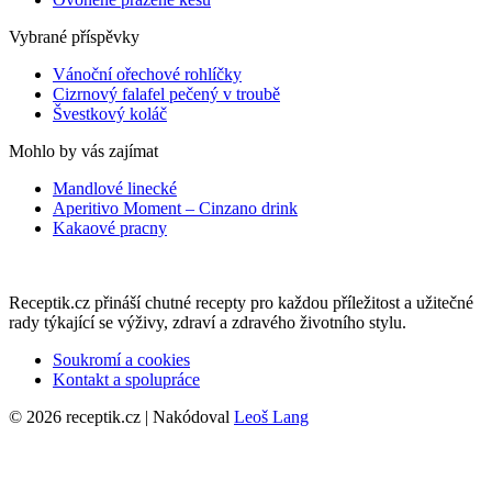
Vybrané příspěvky
Vánoční ořechové rohlíčky
Cizrnový falafel pečený v troubě
Švestkový koláč
Mohlo by vás zajímat
Mandlové linecké
Aperitivo Moment – Cinzano drink
Kakaové pracny
Receptik.cz přináší chutné recepty pro každou příležitost a užitečné
rady týkající se výživy, zdraví a zdravého životního stylu.
Soukromí a cookies
Kontakt a spolupráce
© 2026 receptik.cz | Nakódoval
Leoš Lang