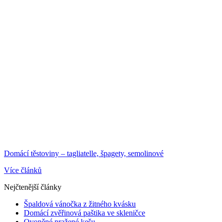
Domácí těstoviny – tagliatelle, špagety, semolinové
Více článků
Nejčtenější články
Špaldová vánočka z žitného kvásku
Domácí zvěřinová paštika ve skleničce
Ovoněné pražené kešu