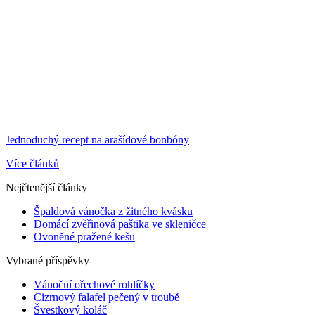
Jednoduchý recept na arašídové bonbóny
Více článků
Nejčtenější články
Špaldová vánočka z žitného kvásku
Domácí zvěřinová paštika ve skleničce
Ovoněné pražené kešu
Vybrané příspěvky
Vánoční ořechové rohlíčky
Cizrnový falafel pečený v troubě
Švestkový koláč