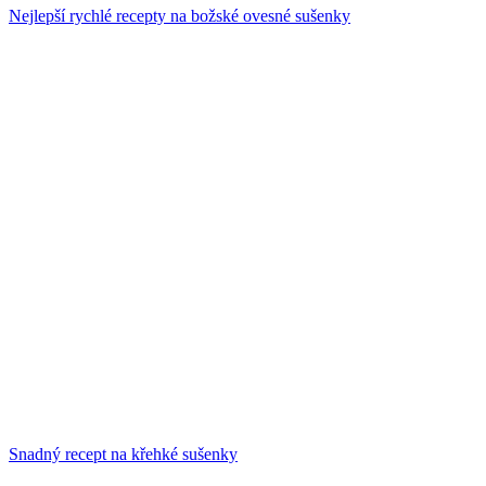
Nejlepší rychlé recepty na božské ovesné sušenky
Snadný recept na křehké sušenky