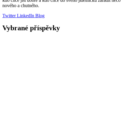
kdo chce jíst dobře a kdo chce do svého jídelníčku zařadit něco
nového a chutného.
Twitter
LinkedIn
Blog
Vybrané příspěvky