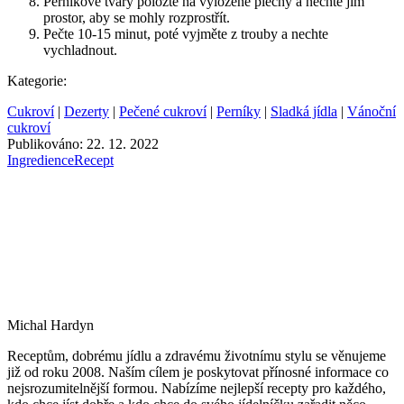
Perníkové tvary položte na vyložené plechy a nechte jim
prostor, aby se mohly rozprostřít.
Pečte 10-15 minut, poté vyjměte z trouby a nechte
vychladnout.
Kategorie:
Cukroví
|
Dezerty
|
Pečené cukroví
|
Perníky
|
Sladká jídla
|
Vánoční
cukroví
Publikováno: 22. 12. 2022
Ingredience
Recept
Michal Hardyn
Receptům, dobrému jídlu a zdravému životnímu stylu se věnujeme
již od roku 2008. Naším cílem je poskytovat přínosné informace co
nejsrozumitelnější formou. Nabízíme nejlepší recepty pro každého,