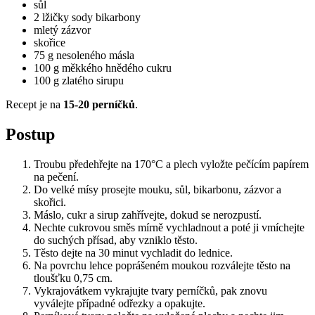
sůl
2 lžičky sody bikarbony
mletý zázvor
skořice
75 g nesoleného másla
100 g měkkého hnědého cukru
100 g zlatého sirupu
Recept je na
15-20 perníčků
.
Postup
Troubu předehřejte na 170°C a plech vyložte pečícím papírem
na pečení.
Do velké mísy prosejte mouku, sůl, bikarbonu, zázvor a
skořici.
Máslo, cukr a sirup zahřívejte, dokud se nerozpustí.
Nechte cukrovou směs mírně vychladnout a poté ji vmíchejte
do suchých přísad, aby vzniklo těsto.
Těsto dejte na 30 minut vychladit do lednice.
Na povrchu lehce poprášeném moukou rozválejte těsto na
tloušťku 0,75 cm.
Vykrajovátkem vykrajujte tvary perníčků, pak znovu
vyválejte případné odřezky a opakujte.