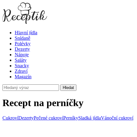
Hlavní jídla
Snídaně
Polévky
Dezerty
Nápoje
Saláty
Snacky
Zdraví
Magazín
Hledat
Recept na perníčky
Cukroví
Dezerty
Pečené cukroví
Perníky
Sladká jídla
Vánoční cukroví