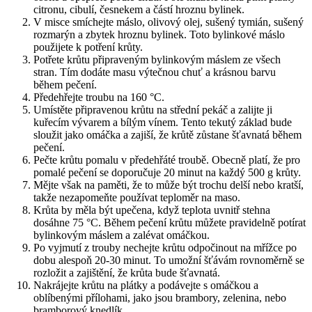
citronu, cibulí, česnekem a částí hroznu bylinek.
V misce smíchejte máslo, olivový olej, sušený tymián, sušený
rozmarýn a zbytek hroznu bylinek. Toto bylinkové máslo
použijete k potření krůty.
Potřete krůtu připraveným bylinkovým máslem ze všech
stran. Tím dodáte masu výtečnou chuť a krásnou barvu
během pečení.
Předehřejte troubu na 160 °C.
Umístěte připravenou krůtu na střední pekáč a zalijte ji
kuřecím vývarem a bílým vínem. Tento tekutý základ bude
sloužit jako omáčka a zajiší, že krůtě zůstane šťavnatá během
pečení.
Pečte krůtu pomalu v předehřáté troubě. Obecně platí, že pro
pomalé pečení se doporučuje 20 minut na každý 500 g krůty.
Mějte však na paměti, že to může být trochu delší nebo kratší,
takže nezapomeňte používat teploměr na maso.
Krůta by měla být upečena, když teplota uvnitř stehna
dosáhne 75 °C. Během pečení krůtu můžete pravidelně potírat
bylinkovým máslem a zalévat omáčkou.
Po vyjmutí z trouby nechejte krůtu odpočinout na mřížce po
dobu alespoň 20-30 minut. To umožní šťávám rovnoměrně se
rozložit a zajištění, že krůta bude šťavnatá.
Nakrájejte krůtu na plátky a podávejte s omáčkou a
oblíbenými přílohami, jako jsou brambory, zelenina, nebo
bramborový knedlík.