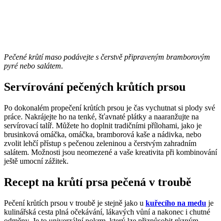
Pečené krůtí maso podávejte s čerstvě připraveným bramborovým
pyré nebo salátem.
Servírování pečených krůtích prsou
Po dokonalém propečení krůtích prsou je čas vychutnat si plody své
práce. Nakrájejte ho na tenké, šťavnaté plátky a naaranžujte na
servírovací talíř. Můžete ho doplnit tradičními přílohami, jako je
brusinková omáčka, omáčka, bramborová kaše a nádivka, nebo
zvolit lehčí přístup s pečenou zeleninou a čerstvým zahradním
salátem. Možnosti jsou neomezené a vaše kreativita při kombinování
ještě umocní zážitek.
Recept na krůtí prsa pečená v troubě
Pečení krůtích prsou v troubě je stejně jako u
kuřecího na medu
je
kulinářská cesta plná očekávání, lákavých vůní a nakonec i chutné
odměny. Je to univerzální pokrm, který lze přizpůsobit různým