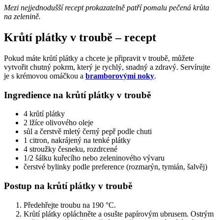
Mezi nejjednodušší recept prokazatelně patří pomalu pečená krůta
na zelenině.
Krůtí plátky v troubě – recept
Pokud máte krůtí plátky a chcete je připravit v troubě, můžete
vytvořit chutný pokrm, který je rychlý, snadný a zdravý. Servírujte
je s krémovou omáčkou a
bramborovými noky
.
Ingredience na krůtí plátky v troubě
4 krůtí plátky
2 lžíce olivového oleje
sůl a čerstvě mletý černý pepř podle chuti
1 citron, nakrájený na tenké plátky
4 stroužky česneku, rozdrcené
1/2 šálku kuřecího nebo zeleninového vývaru
čerstvé bylinky podle preference (rozmarýn, tymián, šalvěj)
Postup na krůtí plátky v troubě
Předehřejte troubu na 190 °C.
Krůtí plátky opláchněte a osušte papírovým ubrusem. Ostrým