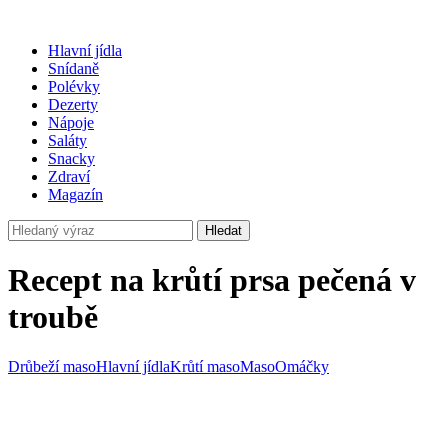
Hlavní jídla
Snídaně
Polévky
Dezerty
Nápoje
Saláty
Snacky
Zdraví
Magazín
Hledat
Recept na krůtí prsa pečená v
troubě
Drůbeží maso
Hlavní jídla
Krůtí maso
Maso
Omáčky