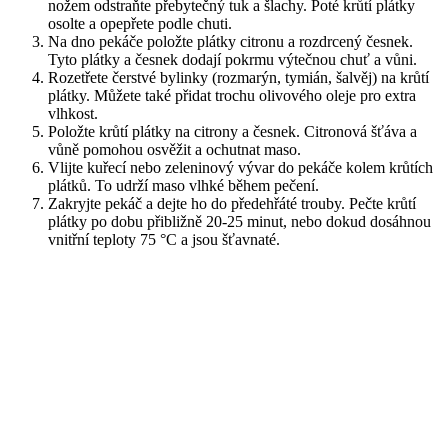
nožem odstraňte přebytečný tuk a šlachy. Poté krůtí plátky
osolte a opepřete podle chuti.
Na dno pekáče položte plátky citronu a rozdrcený česnek.
Tyto plátky a česnek dodají pokrmu výtečnou chuť a vůni.
Rozetřete čerstvé bylinky (rozmarýn, tymián, šalvěj) na krůtí
plátky. Můžete také přidat trochu olivového oleje pro extra
vlhkost.
Položte krůtí plátky na citrony a česnek. Citronová šťáva a
vůně pomohou osvěžit a ochutnat maso.
Vlijte kuřecí nebo zeleninový vývar do pekáče kolem krůtích
plátků. To udrží maso vlhké během pečení.
Zakryjte pekáč a dejte ho do předehřáté trouby. Pečte krůtí
plátky po dobu přibližně 20-25 minut, nebo dokud dosáhnou
vnitřní teploty 75 °C a jsou šťavnaté.