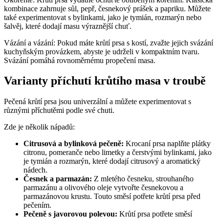
kombinace zahrnuje sůl, pepř, česnekový prášek a papriku. Můžete
také experimentovat s bylinkami, jako je tymián, rozmarýn nebo
šalvěj, které dodají masu výraznější chuť.
Vázání a vázání: Pokud máte krůtí prsa s kostí, zvažte jejich svázání
kuchyňským provázkem, abyste je udrželi v kompaktním tvaru.
Svázání pomáhá rovnoměrnému propečení masa.
Varianty příchutí krůtího masa v troubě
Pečená krůtí prsa jsou univerzální a můžete experimentovat s
různými příchutěmi podle své chuti.
Zde je několik nápadů:
Citrusová a bylinková pečeně:
Krocaní prsa naplňte plátky
citronu, pomeranče nebo limetky a čerstvými bylinkami, jako
je tymián a rozmarýn, které dodají citrusový a aromatický
nádech.
Česnek a parmazán:
Z mletého česneku, strouhaného
parmazánu a olivového oleje vytvořte česnekovou a
parmazánovou krustu. Touto směsí potřete krůtí prsa před
pečením.
Pečeně s javorovou polevou:
Krůtí prsa potřete směsí