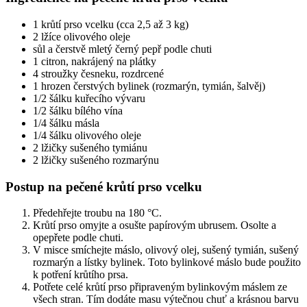
1 krůtí prso vcelku (cca 2,5 až 3 kg)
2 lžíce olivového oleje
sůl a čerstvě mletý černý pepř podle chuti
1 citron, nakrájený na plátky
4 stroužky česneku, rozdrcené
1 hrozen čerstvých bylinek (rozmarýn, tymián, šalvěj)
1/2 šálku kuřecího vývaru
1/2 šálku bílého vína
1/4 šálku másla
1/4 šálku olivového oleje
2 lžičky sušeného tymiánu
2 lžičky sušeného rozmarýnu
Postup na pečené krůtí prso vcelku
Předehřejte troubu na 180 °C.
Krůtí prso omyjte a osušte papírovým ubrusem. Osolte a
opepřete podle chuti.
V misce smíchejte máslo, olivový olej, sušený tymián, sušený
rozmarýn a lístky bylinek. Toto bylinkové máslo bude použito
k potření krůtího prsa.
Potřete celé krůtí prso připraveným bylinkovým máslem ze
všech stran. Tím dodáte masu výtečnou chuť a krásnou barvu