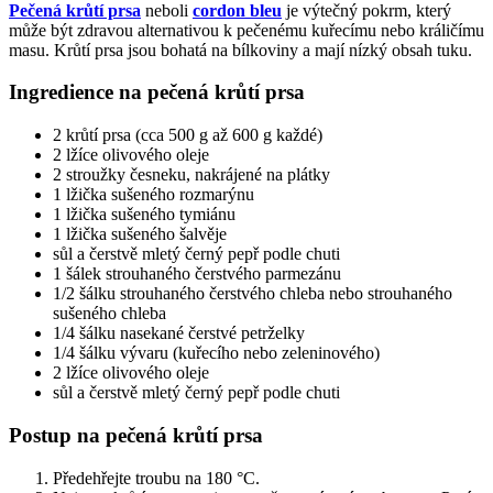
Pečená krůtí prsa
neboli
cordon bleu
je výtečný pokrm, který
může být zdravou alternativou k pečenému kuřecímu nebo králičímu
masu. Krůtí prsa jsou bohatá na bílkoviny a mají nízký obsah tuku.
Ingredience na pečená krůtí prsa
2 krůtí prsa (cca 500 g až 600 g každé)
2 lžíce olivového oleje
2 stroužky česneku, nakrájené na plátky
1 lžička sušeného rozmarýnu
1 lžička sušeného tymiánu
1 lžička sušeného šalvěje
sůl a čerstvě mletý černý pepř podle chuti
1 šálek strouhaného čerstvého parmezánu
1/2 šálku strouhaného čerstvého chleba nebo strouhaného
sušeného chleba
1/4 šálku nasekané čerstvé petrželky
1/4 šálku vývaru (kuřecího nebo zeleninového)
2 lžíce olivového oleje
sůl a čerstvě mletý černý pepř podle chuti
Postup na pečená krůtí prsa
Předehřejte troubu na 180 °C.