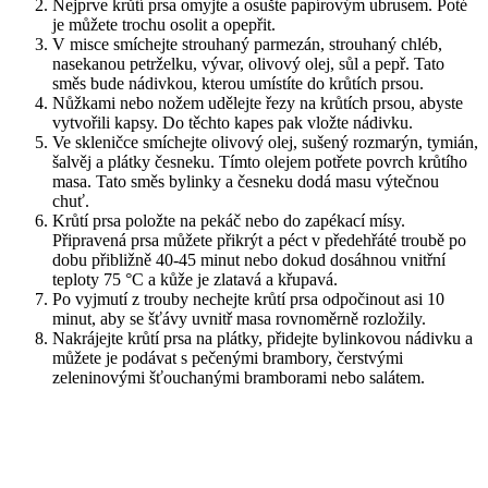
Nejprve krůtí prsa omyjte a osušte papírovým ubrusem. Poté
je můžete trochu osolit a opepřit.
V misce smíchejte strouhaný parmezán, strouhaný chléb,
nasekanou petrželku, vývar, olivový olej, sůl a pepř. Tato
směs bude nádivkou, kterou umístíte do krůtích prsou.
Nůžkami nebo nožem udělejte řezy na krůtích prsou, abyste
vytvořili kapsy. Do těchto kapes pak vložte nádivku.
Ve skleničce smíchejte olivový olej, sušený rozmarýn, tymián,
šalvěj a plátky česneku. Tímto olejem potřete povrch krůtího
masa. Tato směs bylinky a česneku dodá masu výtečnou
chuť.
Krůtí prsa položte na pekáč nebo do zapékací mísy.
Připravená prsa můžete přikrýt a péct v předehřáté troubě po
dobu přibližně 40-45 minut nebo dokud dosáhnou vnitřní
teploty 75 °C a kůže je zlatavá a křupavá.
Po vyjmutí z trouby nechejte krůtí prsa odpočinout asi 10
minut, aby se šťávy uvnitř masa rovnoměrně rozložily.
Nakrájejte krůtí prsa na plátky, přidejte bylinkovou nádivku a
můžete je podávat s pečenými brambory, čerstvými
zeleninovými šťouchanými bramborami nebo salátem.