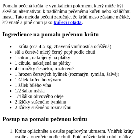
Pomalu pečená krůta je vynikajícím pokrmem, který může být
skvělou alternativou k tradičnímu pečenému kuřeti nebo králičímu
masu. Tato metoda pečení zaručuje, že krůtí maso zůstane měkké,
šťavnaté a plné chuti jako
kuřecí roláda
.
Ingredience na pomalu pečenou krůtu
1 krůta (cca 4-5 kg, zbavená vnitřností a očištěná)
sůl a čerstvě mletý černý pepř podle chuti
1 citron, nakrájený na plátky
1 cibule, nakrájená na plátky
4 stroužky česneku, rozdrcené
1 hrozen čerstvých bylinek (rozmarýn, tymián, šalvěj)
1 šálek kuřecího vývaru
1 šálek bílého vína
1/2 šálku másla
1/4 šálku olivového oleje
2 lžičky sušeného tymiánu
2 lžičky sušeného rozmarýnu
Postup na pomalu pečenou krůtu
Krůtu opláchněte a osušte papírovým ubrusem. Vnitřek krůty
osolte a opepřete podle chuti. Poté můžete krůtu plnit plátky