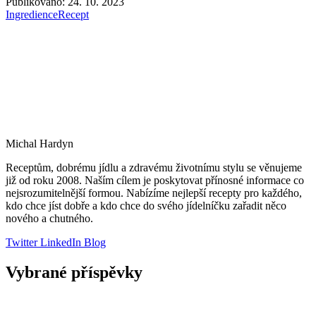
Publikováno: 24. 10. 2023
Ingredience
Recept
Michal Hardyn
Receptům, dobrému jídlu a zdravému životnímu stylu se věnujeme
již od roku 2008. Naším cílem je poskytovat přínosné informace co
nejsrozumitelnější formou. Nabízíme nejlepší recepty pro každého,
kdo chce jíst dobře a kdo chce do svého jídelníčku zařadit něco
nového a chutného.
Twitter
LinkedIn
Blog
Vybrané příspěvky