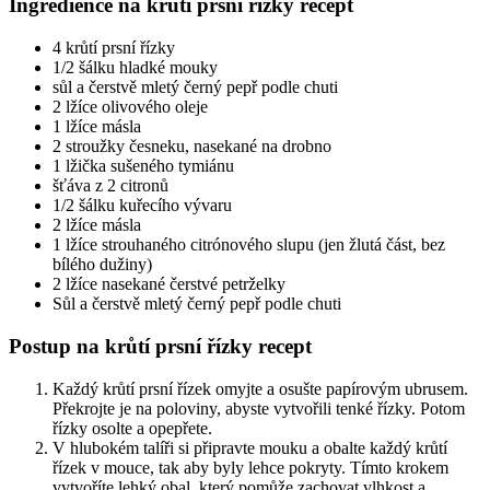
Ingredience na krůtí prsní řízky recept
4 krůtí prsní řízky
1/2 šálku hladké mouky
sůl a čerstvě mletý černý pepř podle chuti
2 lžíce olivového oleje
1 lžíce másla
2 stroužky česneku, nasekané na drobno
1 lžička sušeného tymiánu
šťáva z 2 citronů
1/2 šálku kuřecího vývaru
2 lžíce másla
1 lžíce strouhaného citrónového slupu (jen žlutá část, bez
bílého dužiny)
2 lžíce nasekané čerstvé petrželky
Sůl a čerstvě mletý černý pepř podle chuti
Postup na krůtí prsní řízky recept
Každý krůtí prsní řízek omyjte a osušte papírovým ubrusem.
Překrojte je na poloviny, abyste vytvořili tenké řízky. Potom
řízky osolte a opepřete.
V hlubokém talíři si připravte mouku a obalte každý krůtí
řízek v mouce, tak aby byly lehce pokryty. Tímto krokem
vytvoříte lehký obal, který pomůže zachovat vlhkost a