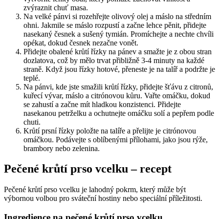
zvýraznit chuť masa.
Na velké pánvi si rozehřejte olivový olej a máslo na středním
ohni. Jakmile se máslo rozpustí a začne lehce pěnit, přidejte
nasekaný česnek a sušený tymián. Promíchejte a nechte chvíli
opékat, dokud česnek nezačne vonět.
Přidejte obalené krůtí řízky na pánev a smažte je z obou stran
dozlatova, což by mělo trvat přibližně 3-4 minuty na každé
straně. Když jsou řízky hotové, přeneste je na talíř a podržte je
teplé.
Na pánvi, kde jste smažili krůtí řízky, přidejte šťávu z citronů,
kuřecí vývar, máslo a citrónovou kůru. Vařte omáčku, dokud
se zahustí a začne mít hladkou konzistenci. Přidejte
nasekanou petrželku a ochutnejte omáčku solí a pepřem podle
chuti.
Krůtí prsní řízky položte na talíře a přelijte je citrónovou
omáčkou. Podávejte s oblíbenými přílohami, jako jsou rýže,
brambory nebo zelenina.
Pečené krůtí prso vcelku – recept
Pečené krůtí prso vcelku je lahodný pokrm, který může být
výbornou volbou pro sváteční hostiny nebo speciální příležitosti.
Ingredience na pečené krůtí prso vcelku