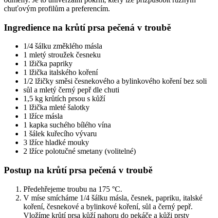
chuťovým profilům a preferencím.
Ingredience na krůtí prsa pečená v troubě
1/4 šálku změklého másla
1 mletý stroužek česneku
1 lžička papriky
1 lžička italského koření
1/2 lžičky směsi česnekového a bylinkového koření bez soli
sůl a mletý černý pepř dle chuti
1,5 kg krůtích prsou s kůží
1 lžička mleté šalotky
1 lžíce másla
1 kapka suchého bílého vína
1 šálek kuřecího vývaru
3 lžíce hladké mouky
2 lžíce polotučné smetany (volitelné)
Postup na krůtí prsa pečená v troubě
Předehřejeme troubu na 175 °C.
V míse smícháme 1/4 šálku másla, česnek, papriku, italské
koření, česnekové a bylinkové koření, sůl a černý pepř.
Vložíme krůtí prsa kůží nahoru do pekáče a kůži prsty