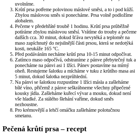
uvolníme.
Krůtí prsa potřeme polovinou máslové směsi, a to i pod kůží.
Zbylou máslovou směs si ponecháme. Prsa volně podložíme
alobalem.
Pečeme v předehřáté troubě 1 hodinu. Krůtí prsa průběžně
potíráme zbylou máslovou směsí. Vrátíme do trouby a pečeme
dalších cca. 30 minut, dokud šťáva nevytéká a teploměr na
maso zapíchnutý do nejsilnější části prsou, která se nedotýká
kosti, neukáže 165 °C.
Před podáváním necháme krůtí prsa 10-15 minut odpočívat.
Zatímco maso odpočívá, odstraníme z pánve přebytečný tuk a
ponecháme na pánvi asi 1 lžíci. Pánev postavíme na mírný
oheň. Restujeme šalotku a mícháme v tuku z krůtího masa asi
5 minut, dokud šalotka nezprůhlední.
Na pánvi se šalotkou rozpustíme 1 lžíci másla a zašleháme
bílé víno, přičemž z pánve seškrábneme všechny připečené
kousky jídla. Zašleháme kuřecí vývar a mouku, dokud není
vše hladké. Za stálého šlehání vaříme, dokud směs
nezhoustne.
Pro krémovější a lehčí omáčku zašleháme polotučnou
smetanu.
Pečená krůtí prsa – recept