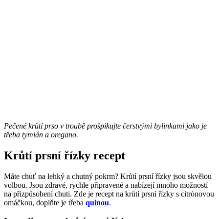
Pečené krůtí prso v troubě prošpikujte čerstvými bylinkami jako je
třeba tymián a oregano.
Krůtí prsní řízky recept
Máte chuť na lehký a chutný pokrm? Krůtí prsní řízky jsou skvělou
volbou. Jsou zdravé, rychle připravené a nabízejí mnoho možností
na přizpůsobení chuti. Zde je recept na krůtí prsní řízky s citrónovou
omáčkou, doplňte je třeba
quinou
.