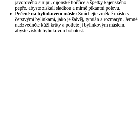
javorového sirupu, dijonské hořčice a špetky kajenského
pepře, abyste získali sladkou a mírně pikantní polevu.
Pečené na bylinkovém másle:
Smíchejte změklé máslo s
čerstvými bylinkami, jako je šalvěj, tymián a rozmarýn. Jemně
nadzvedněte kůži krůty a potřete ji bylinkovým máslem,
abyste získali bylinkovou bohatost.