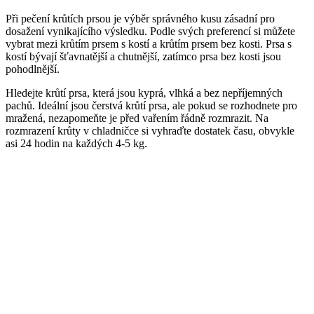
Při pečení krůtích prsou je výběr správného kusu zásadní pro
dosažení vynikajícího výsledku. Podle svých preferencí si můžete
vybrat mezi krůtím prsem s kostí a krůtím prsem bez kosti. Prsa s
kostí bývají šťavnatější a chutnější, zatímco prsa bez kosti jsou
pohodlnější.
Hledejte krůtí prsa, která jsou kyprá, vlhká a bez nepříjemných
pachů. Ideální jsou čerstvá krůtí prsa, ale pokud se rozhodnete pro
mražená, nezapomeňte je před vařením řádně rozmrazit. Na
rozmrazení krůty v chladničce si vyhraďte dostatek času, obvykle
asi 24 hodin na každých 4-5 kg.