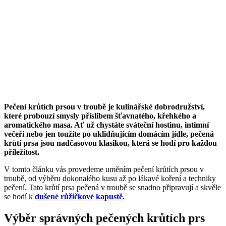
Pečení krůtích prsou v troubě je kulinářské dobrodružství,
které probouzí smysly příslibem šťavnatého, křehkého a
aromatického masa. Ať už chystáte sváteční hostinu, intimní
večeři nebo jen toužíte po uklidňujícím domácím jídle, pečená
krůtí prsa jsou nadčasovou klasikou, která se hodí pro každou
příležitost.
V tomto článku vás provedeme uměním pečení krůtích prsou v
troubě, od výběru dokonalého kusu až po lákavé koření a techniky
pečení. Tato krůtí prsa pečená v troubě se snadno připravují a skvěle
se hodí k
dušené růžičkové kapustě
.
Výběr správných pečených krůtích prs