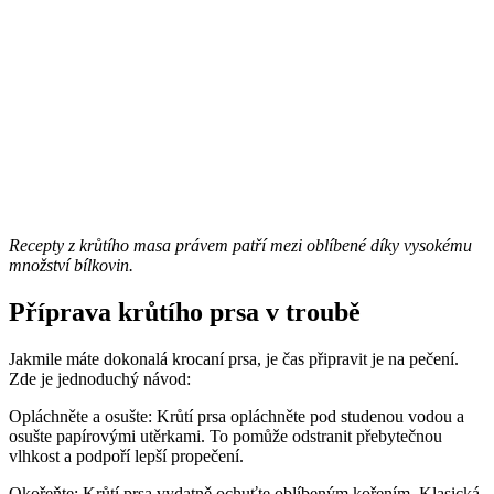
Recepty z krůtího masa právem patří mezi oblíbené díky vysokému
množství bílkovin.
Příprava krůtího prsa v troubě
Jakmile máte dokonalá krocaní prsa, je čas připravit je na pečení.
Zde je jednoduchý návod:
Opláchněte a osušte: Krůtí prsa opláchněte pod studenou vodou a
osušte papírovými utěrkami. To pomůže odstranit přebytečnou
vlhkost a podpoří lepší propečení.
Okořeňte: Krůtí prsa vydatně ochuťte oblíbeným kořením. Klasická