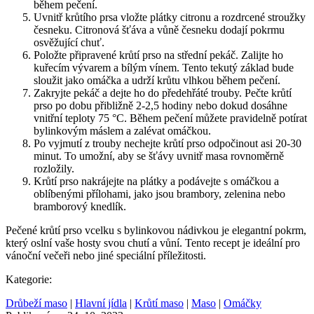
během pečení.
Uvnitř krůtího prsa vložte plátky citronu a rozdrcené stroužky
česneku. Citronová šťáva a vůně česneku dodají pokrmu
osvěžující chuť.
Položte připravené krůtí prso na střední pekáč. Zalijte ho
kuřecím vývarem a bílým vínem. Tento tekutý základ bude
sloužit jako omáčka a udrží krůtu vlhkou během pečení.
Zakryjte pekáč a dejte ho do předehřáté trouby. Pečte krůtí
prso po dobu přibližně 2-2,5 hodiny nebo dokud dosáhne
vnitřní teploty 75 °C. Během pečení můžete pravidelně potírat
bylinkovým máslem a zalévat omáčkou.
Po vyjmutí z trouby nechejte krůtí prso odpočinout asi 20-30
minut. To umožní, aby se šťávy uvnitř masa rovnoměrně
rozložily.
Krůtí prso nakrájejte na plátky a podávejte s omáčkou a
oblíbenými přílohami, jako jsou brambory, zelenina nebo
bramborový knedlík.
Pečené krůtí prso vcelku s bylinkovou nádivkou je elegantní pokrm,
který oslní vaše hosty svou chutí a vůní. Tento recept je ideální pro
vánoční večeři nebo jiné speciální příležitosti.
Kategorie:
Drůbeží maso
|
Hlavní jídla
|
Krůtí maso
|
Maso
|
Omáčky