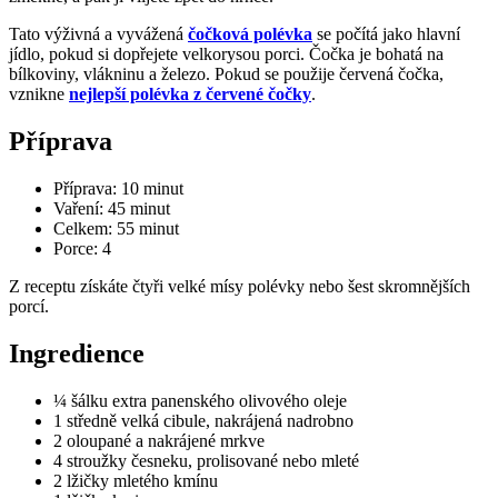
Tato výživná a vyvážená
čočková polévka
se počítá jako hlavní
jídlo, pokud si dopřejete velkorysou porci. Čočka je bohatá na
bílkoviny, vlákninu a železo. Pokud se použije červená čočka,
vznikne
nejlepší polévka z červené čočky
.
Příprava
Příprava: 10 minut
Vaření: 45 minut
Celkem: 55 minut
Porce: 4
Z receptu získáte čtyři velké mísy polévky nebo šest skromnějších
porcí.
Ingredience
¼ šálku extra panenského olivového oleje
1 středně velká cibule, nakrájená nadrobno
2 oloupané a nakrájené mrkve
4 stroužky česneku, prolisované nebo mleté
2 lžičky mletého kmínu