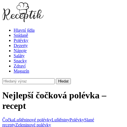
Hlavní jídla
Snídaně
Polévky
Dezerty
Nápoje
Saláty
Snacky
Zdraví
Magazín
Hledat
Nejlepší čočková polévka –
recept
Čočka
Luštěninové polévky
Luštěniny
Polévky
Slané
recepty
Zeleninové polévky