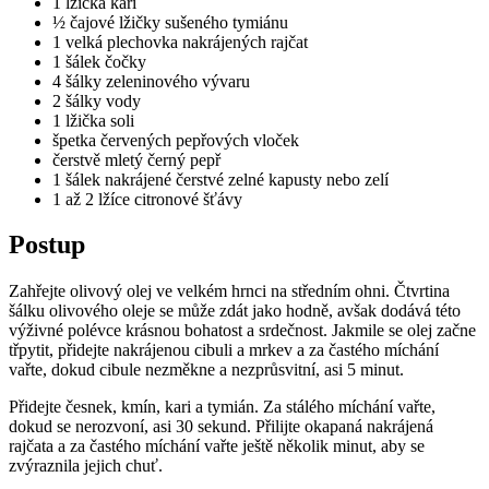
1 lžička kari
½ čajové lžičky sušeného tymiánu
1 velká plechovka nakrájených rajčat
1 šálek čočky
4 šálky zeleninového vývaru
2 šálky vody
1 lžička soli
špetka červených pepřových vloček
čerstvě mletý černý pepř
1 šálek nakrájené čerstvé zelné kapusty nebo zelí
1 až 2 lžíce citronové šťávy
Postup
Zahřejte olivový olej ve velkém hrnci na středním ohni. Čtvrtina
šálku olivového oleje se může zdát jako hodně, avšak dodává této
výživné polévce krásnou bohatost a srdečnost. Jakmile se olej začne
třpytit, přidejte nakrájenou cibuli a mrkev a za častého míchání
vařte, dokud cibule nezměkne a nezprůsvitní, asi 5 minut.
Přidejte česnek, kmín, kari a tymián. Za stálého míchání vařte,
dokud se nerozvoní, asi 30 sekund. Přilijte okapaná nakrájená
rajčata a za častého míchání vařte ještě několik minut, aby se
zvýraznila jejich chuť.