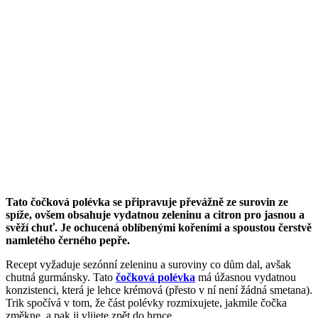
Tato čočková polévka se připravuje převážně ze surovin ze
spíže, ovšem obsahuje vydatnou zeleninu a citron pro jasnou a
svěží chuť. Je ochucená oblíbenými kořeními a spoustou čerstvě
namletého černého pepře.
Recept vyžaduje sezónní zeleninu a suroviny co dům dal, avšak
chutná gurmánsky. Tato
čočková polévka
má úžasnou vydatnou
konzistenci, která je lehce krémová (přesto v ní není žádná smetana).
Trik spočívá v tom, že část polévky rozmixujete, jakmile čočka
změkne, a pak ji vlijete zpět do hrnce.