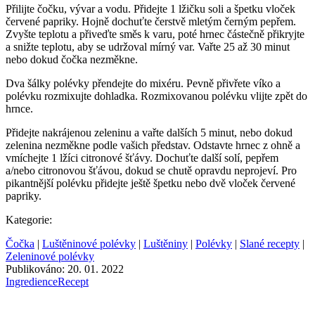
Přilijte čočku, vývar a vodu. Přidejte 1 lžičku soli a špetku vloček
červené papriky. Hojně dochuťte čerstvě mletým černým pepřem.
Zvyšte teplotu a přiveďte směs k varu, poté hrnec částečně přikryjte
a snižte teplotu, aby se udržoval mírný var. Vařte 25 až 30 minut
nebo dokud čočka nezměkne.
Dva šálky polévky přendejte do mixéru. Pevně přivřete víko a
polévku rozmixujte dohladka. Rozmixovanou polévku vlijte zpět do
hrnce.
Přidejte nakrájenou zeleninu a vařte dalších 5 minut, nebo dokud
zelenina nezměkne podle vašich představ. Odstavte hrnec z ohně a
vmíchejte 1 lžíci citronové šťávy. Dochuťte další solí, pepřem
a/nebo citronovou šťávou, dokud se chutě opravdu neprojeví. Pro
pikantnější polévku přidejte ještě špetku nebo dvě vloček červené
papriky.
Kategorie:
Čočka
|
Luštěninové polévky
|
Luštěniny
|
Polévky
|
Slané recepty
|
Zeleninové polévky
Publikováno: 20. 01. 2022
Ingredience
Recept