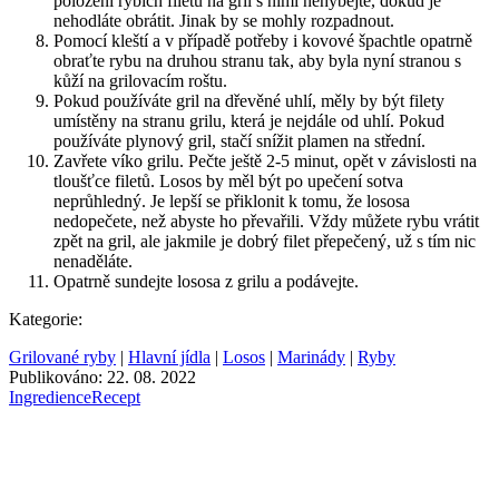
položení rybích filetů na gril s nimi nehýbejte, dokud je
nehodláte obrátit. Jinak by se mohly rozpadnout.
Pomocí kleští a v případě potřeby i kovové špachtle opatrně
obraťte rybu na druhou stranu tak, aby byla nyní stranou s
kůží na grilovacím roštu.
Pokud používáte gril na dřevěné uhlí, měly by být filety
umístěny na stranu grilu, která je nejdále od uhlí. Pokud
používáte plynový gril, stačí snížit plamen na střední.
Zavřete víko grilu. Pečte ještě 2-5 minut, opět v závislosti na
tloušťce filetů. Losos by měl být po upečení sotva
neprůhledný. Je lepší se přiklonit k tomu, že lososa
nedopečete, než abyste ho převařili. Vždy můžete rybu vrátit
zpět na gril, ale jakmile je dobrý filet přepečený, už s tím nic
nenaděláte.
Opatrně sundejte lososa z grilu a podávejte.
Kategorie:
Grilované ryby
|
Hlavní jídla
|
Losos
|
Marinády
|
Ryby
Publikováno: 22. 08. 2022
Ingredience
Recept