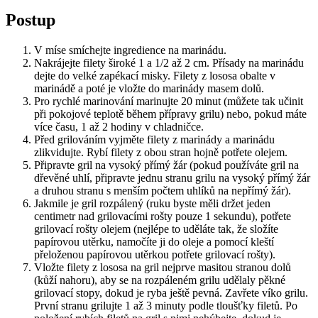
Postup
V míse smíchejte ingredience na marinádu.
Nakrájejte filety široké 1 a 1/2 až 2 cm. Přísady na marinádu
dejte do velké zapékací misky. Filety z lososa obalte v
marinádě a poté je vložte do marinády masem dolů.
Pro rychlé marinování marinujte 20 minut (můžete tak učinit
při pokojové teplotě během přípravy grilu) nebo, pokud máte
více času, 1 až 2 hodiny v chladničce.
Před grilováním vyjměte filety z marinády a marinádu
zlikvidujte. Rybí filety z obou stran hojně potřete olejem.
Připravte gril na vysoký přímý žár (pokud používáte gril na
dřevěné uhlí, připravte jednu stranu grilu na vysoký přímý žár
a druhou stranu s menším počtem uhlíků na nepřímý žár).
Jakmile je gril rozpálený (ruku byste měli držet jeden
centimetr nad grilovacími rošty pouze 1 sekundu), potřete
grilovací rošty olejem (nejlépe to uděláte tak, že složíte
papírovou utěrku, namočíte ji do oleje a pomocí kleští
přeloženou papírovou utěrkou potřete grilovací rošty).
Vložte filety z lososa na gril nejprve masitou stranou dolů
(kůží nahoru), aby se na rozpáleném grilu udělaly pěkné
grilovací stopy, dokud je ryba ještě pevná. Zavřete víko grilu.
První stranu grilujte 1 až 3 minuty podle tloušťky filetů. Po