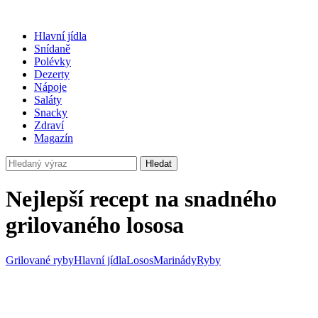
Hlavní jídla
Snídaně
Polévky
Dezerty
Nápoje
Saláty
Snacky
Zdraví
Magazín
Hledat
Nejlepší recept na snadného
grilovaného lososa
Grilované ryby
Hlavní jídla
Losos
Marinády
Ryby