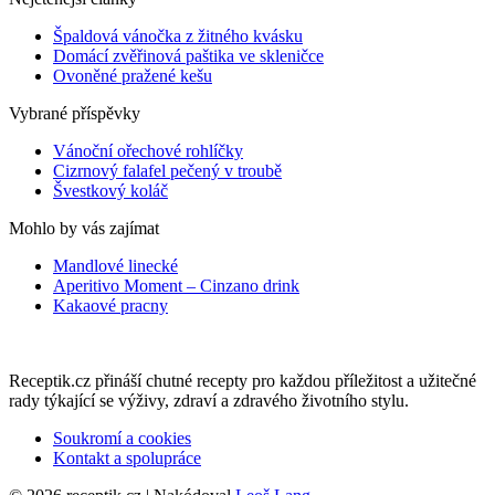
Špaldová vánočka z žitného kvásku
Domácí zvěřinová paštika ve skleničce
Ovoněné pražené kešu
Vybrané příspěvky
Vánoční ořechové rohlíčky
Cizrnový falafel pečený v troubě
Švestkový koláč
Mohlo by vás zajímat
Mandlové linecké
Aperitivo Moment – Cinzano drink
Kakaové pracny
Receptik.cz přináší chutné recepty pro každou příležitost a užitečné
rady týkající se výživy, zdraví a zdravého životního stylu.
Soukromí a cookies
Kontakt a spolupráce