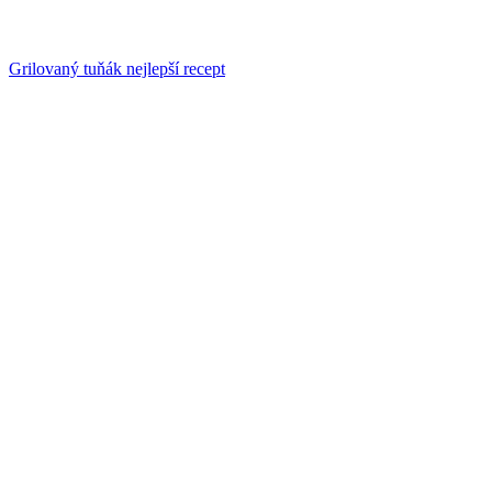
Grilovaný tuňák nejlepší recept