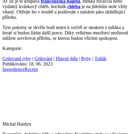
Ať už je to křupavá
francouzská bageta
, měkká focaccia nebo
vydatný kváskový chléb, bochník
chleba
je na jídelním stole vždy
vítaný. Ohřejte ho v troubě a podávejte s máslem jako uklidňující
přílohu.
Tyto pokrmy se skvěle hodí nejen k večeři se steakem z tuňáka a
hosté si budou žádat další porce. Díky velkému množství možností
můžete servírovat přílohu, se kterou budou všichni spokojeni.
Kategorie:
Grilované ryby
|
Grilování
|
Hlavní jídla
|
Ryby
|
Tuňák
Publikováno: 18. 06. 2023
Ingredience
Recept
Michal Hardyn