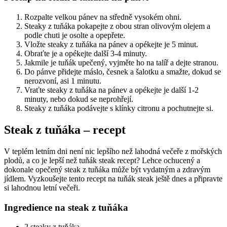
Rozpalte velkou pánev na středně vysokém ohni.
Steaky z tuňáka pokapejte z obou stran olivovým olejem a
podle chuti je osolte a opepřete.
Vložte steaky z tuňáka na pánev a opékejte je 5 minut.
Obraťte je a opékejte další 3-4 minuty.
Jakmile je tuňák upečený, vyjměte ho na talíř a dejte stranou.
Do pánve přidejte máslo, česnek a šalotku a smažte, dokud se
nerozvoní, asi 1 minutu.
Vraťte steaky z tuňáka na pánev a opékejte je další 1-2
minuty, nebo dokud se neprohřejí.
Steaky z tuňáka podávejte s klínky citronu a pochutnejte si.
Steak z tuňáka – recept
V teplém letním dni není nic lepšího než lahodná večeře z mořských
plodů, a co je lepší než tuňák steak recept? Lehce ochucený a
dokonale opečený steak z tuňáka může být vydatným a zdravým
jídlem. Vyzkoušejte tento recept na tuňák steak ještě dnes a připravte
si lahodnou letní večeři.
Ingredience na steak z tuňáka
2 steaky z tuňáka