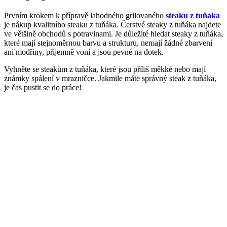
Prvním krokem k přípravě lahodného grilovaného
steaku z tuňáka
je nákup kvalitního steaku z tuňáka. Čerstvé steaky z tuňáka najdete
ve většině obchodů s potravinami. Je důležité hledat steaky z tuňáka,
které mají stejnoměrnou barvu a strukturu, nemají žádné zbarvení
ani modřiny, příjemně voní a jsou pevné na dotek.
Vyhněte se steakům z tuňáka, které jsou příliš měkké nebo mají
známky spálení v mrazničce. Jakmile máte správný steak z tuňáka,
je čas pustit se do práce!