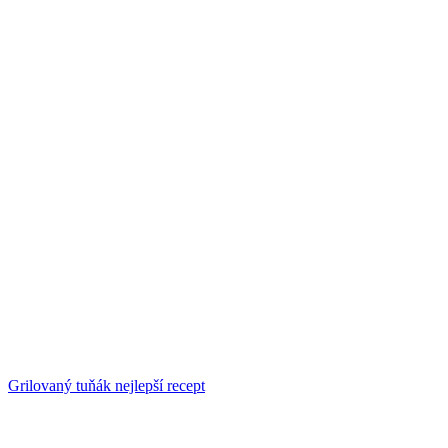
Grilovaný tuňák nejlepší recept