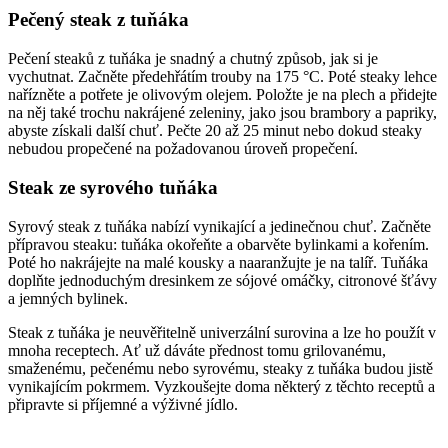
Pečený steak z tuňáka
Pečení steaků z tuňáka je snadný a chutný způsob, jak si je
vychutnat. Začněte předehřátím trouby na 175 °C. Poté steaky lehce
nařízněte a potřete je olivovým olejem. Položte je na plech a přidejte
na něj také trochu nakrájené zeleniny, jako jsou brambory a papriky,
abyste získali další chuť. Pečte 20 až 25 minut nebo dokud steaky
nebudou propečené na požadovanou úroveň propečení.
Steak ze syrového tuňáka
Syrový steak z tuňáka nabízí vynikající a jedinečnou chuť. Začněte
přípravou steaku: tuňáka okořeňte a obarvěte bylinkami a kořením.
Poté ho nakrájejte na malé kousky a naaranžujte je na talíř. Tuňáka
doplňte jednoduchým dresinkem ze sójové omáčky, citronové šťávy
a jemných bylinek.
Steak z tuňáka je neuvěřitelně univerzální surovina a lze ho použít v
mnoha receptech. Ať už dáváte přednost tomu grilovanému,
smaženému, pečenému nebo syrovému, steaky z tuňáka budou jistě
vynikajícím pokrmem. Vyzkoušejte doma některý z těchto receptů a
připravte si příjemné a výživné jídlo.