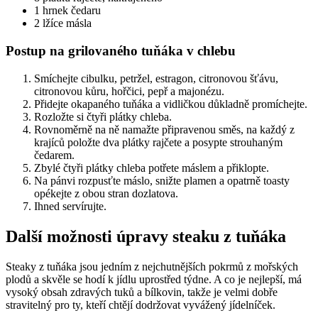
1 hrnek čedaru
2 lžíce másla
Postup na grilovaného tuňáka v chlebu
Smíchejte cibulku, petržel, estragon, citronovou šťávu,
citronovou kůru, hořčici, pepř a majonézu.
Přidejte okapaného tuňáka a vidličkou důkladně promíchejte.
Rozložte si čtyři plátky chleba.
Rovnoměrně na ně namažte připravenou směs, na každý z
krajíců položte dva plátky rajčete a posypte strouhaným
čedarem.
Zbylé čtyři plátky chleba potřete máslem a přiklopte.
Na pánvi rozpusťte máslo, snižte plamen a opatrně toasty
opékejte z obou stran dozlatova.
Ihned servírujte.
Další možnosti úpravy steaku z tuňáka
Steaky z tuňáka jsou jedním z nejchutnějších pokrmů z mořských
plodů a skvěle se hodí k jídlu uprostřed týdne. A co je nejlepší, má
vysoký obsah zdravých tuků a bílkovin, takže je velmi dobře
stravitelný pro ty, kteří chtějí dodržovat vyvážený jídelníček.