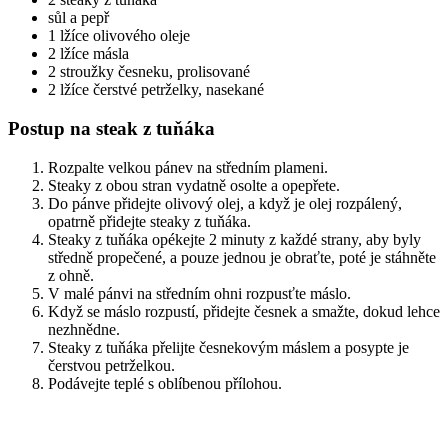
sůl a pepř
1 lžíce olivového oleje
2 lžíce másla
2 stroužky česneku, prolisované
2 lžíce čerstvé petrželky, nasekané
Postup na steak z tuňáka
Rozpalte velkou pánev na středním plameni.
Steaky z obou stran vydatně osolte a opepřete.
Do pánve přidejte olivový olej, a když je olej rozpálený,
opatrně přidejte steaky z tuňáka.
Steaky z tuňáka opékejte 2 minuty z každé strany, aby byly
středně propečené, a pouze jednou je obraťte, poté je stáhněte
z ohně.
V malé pánvi na středním ohni rozpusťte máslo.
Když se máslo rozpustí, přidejte česnek a smažte, dokud lehce
nezhnědne.
Steaky z tuňáka přelijte česnekovým máslem a posypte je
čerstvou petrželkou.
Podávejte teplé s oblíbenou přílohou.