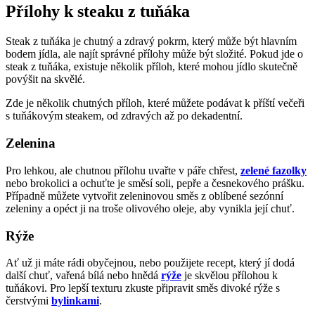
Přílohy k steaku z tuňáka
Steak z tuňáka je chutný a zdravý pokrm, který může být hlavním
bodem jídla, ale najít správné přílohy může být složité. Pokud jde o
steak z tuňáka, existuje několik příloh, které mohou jídlo skutečně
povýšit na skvělé.
Zde je několik chutných příloh, které můžete podávat k příští večeři
s tuňákovým steakem, od zdravých až po dekadentní.
Zelenina
Pro lehkou, ale chutnou přílohu uvařte v páře chřest,
zelené fazolky
nebo brokolici a ochuťte je směsí soli, pepře a česnekového prášku.
Případně můžete vytvořit zeleninovou směs z oblíbené sezónní
zeleniny a opéct ji na troše olivového oleje, aby vynikla její chuť.
Rýže
Ať už ji máte rádi obyčejnou, nebo použijete recept, který jí dodá
další chuť, vařená bílá nebo hnědá
rýže
je skvělou přílohou k
tuňákovi. Pro lepší texturu zkuste připravit směs divoké rýže s
čerstvými
bylinkami
.