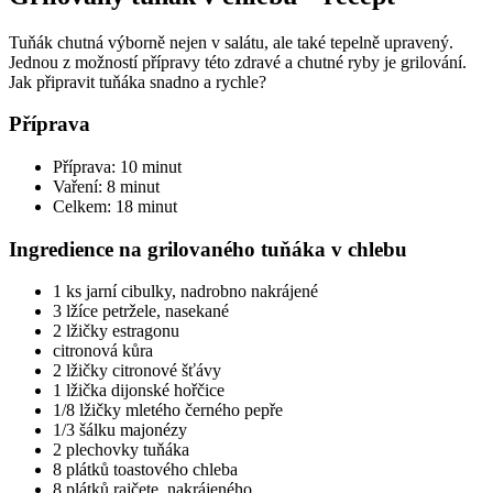
Tuňák chutná výborně nejen v salátu, ale také tepelně upravený.
Jednou z možností přípravy této zdravé a chutné ryby je grilování.
Jak připravit tuňáka snadno a rychle?
Příprava
Příprava: 10 minut
Vaření: 8 minut
Celkem: 18 minut
Ingredience na grilovaného tuňáka v chlebu
1 ks jarní cibulky, nadrobno nakrájené
3 lžíce petržele, nasekané
2 lžičky estragonu
citronová kůra
2 lžičky citronové šťávy
1 lžička dijonské hořčice
1/8 lžičky mletého černého pepře
1/3 šálku majonézy
2 plechovky tuňáka
8 plátků toastového chleba
8 plátků rajčete, nakrájeného