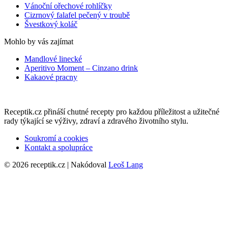
Vánoční ořechové rohlíčky
Cizrnový falafel pečený v troubě
Švestkový koláč
Mohlo by vás zajímat
Mandlové linecké
Aperitivo Moment – Cinzano drink
Kakaové pracny
Receptik.cz přináší chutné recepty pro každou příležitost a užitečné
rady týkající se výživy, zdraví a zdravého životního stylu.
Soukromí a cookies
Kontakt a spolupráce
© 2026 receptik.cz | Nakódoval
Leoš Lang