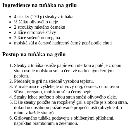
Ingredience na tuňáka na grilu
4 steaky (170 g) steaky z tuňáka
½ šálku olivového oleje
2 stroužky mletého česneku
2 lžíce citronové šťávy
2 lžíce sušeného oregana
mořská sůl a čerstvě nadrcený černý pepř podle chuti
Postup na tuňáka na grilu
Steaky z tuňáka osušte papírovou utěrkou a poté je z obou
stran osolte mořskou solí a čerstvě nadrceným černým
pepřem.
Předehřejte gril na středně vysokou teplotu.
V malé misce vyšlehejte olivový olej, česnek, citronovou
šťávu, oregano, mořskou sůl a černý pepř.
Steaky lehce potřete z obou stran směsí olivového oleje.
Dále steaky položte na rozpálený gril a opečte je z obou stran,
dokud nedosáhnou požadované propečenosti (obvykle 4-5
minut z každé strany).
Grilovaného tuňáka podávejte s oblíbenými přílohami,
například bramborami a zeleninou.