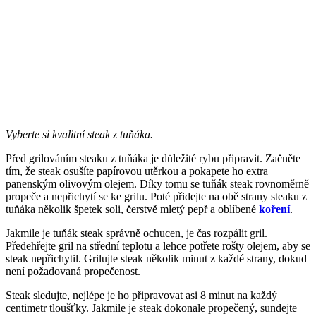
Vyberte si kvalitní steak z tuňáka.
Před grilováním steaku z tuňáka je důležité rybu připravit. Začněte
tím, že steak osušíte papírovou utěrkou a pokapete ho extra
panenským olivovým olejem. Díky tomu se tuňák steak rovnoměrně
propeče a nepřichytí se ke grilu. Poté přidejte na obě strany steaku z
tuňáka několik špetek soli, čerstvě mletý pepř a oblíbené
koření
.
Jakmile je tuňák steak správně ochucen, je čas rozpálit gril.
Předehřejte gril na střední teplotu a lehce potřete rošty olejem, aby se
steak nepřichytil. Grilujte steak několik minut z každé strany, dokud
není požadovaná propečenost.
Steak sledujte, nejlépe je ho připravovat asi 8 minut na každý
centimetr tloušťky. Jakmile je steak dokonale propečený, sundejte