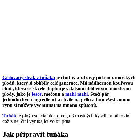
Grilovaný steak z tuňáka
je chutný a zdravý pokrm z mořských
plodů, který si oblíbily celé generace. Má nádhernou kouřovou
chuť, která se skvěle doplňuje s dalšími oblíbenými mořskými
plody, jako je
losos
, mečoun a
mahi-mahi
. Stačí pár
jednoduchých ingrediencí a chvíle na grilu a tuto všestrannou
rybu si můžete vychutnat na mnoho způsobů.
Tuňák
je plný esenciálních omega-3 mastných kyselin a bílkovin,
což z něj činí vynikající volbu jídla.
Jak připravit tuňáka