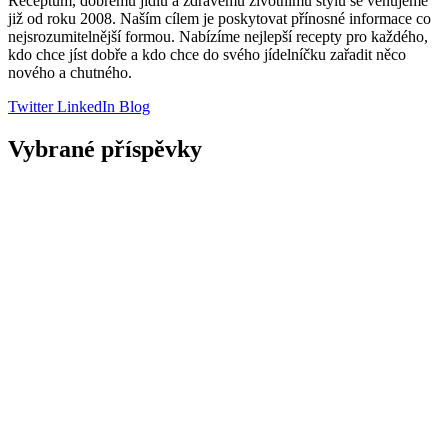
Receptům, dobrému jídlu a zdravému životnímu stylu se věnujeme
již od roku 2008. Naším cílem je poskytovat přínosné informace co
nejsrozumitelnější formou. Nabízíme nejlepší recepty pro každého,
kdo chce jíst dobře a kdo chce do svého jídelníčku zařadit něco
nového a chutného.
Twitter
LinkedIn
Blog
Vybrané příspěvky