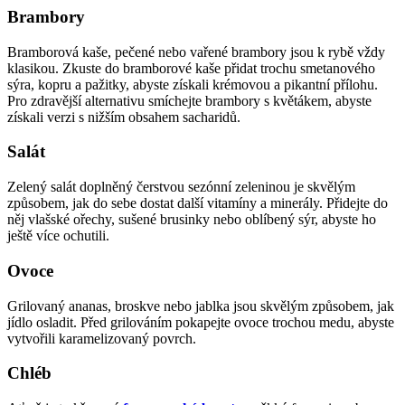
Brambory
Bramborová kaše, pečené nebo vařené brambory jsou k rybě vždy
klasikou. Zkuste do bramborové kaše přidat trochu smetanového
sýra, kopru a pažitky, abyste získali krémovou a pikantní přílohu.
Pro zdravější alternativu smíchejte brambory s květákem, abyste
získali verzi s nižším obsahem sacharidů.
Salát
Zelený salát doplněný čerstvou sezónní zeleninou je skvělým
způsobem, jak do sebe dostat další vitamíny a minerály. Přidejte do
něj vlašské ořechy, sušené brusinky nebo oblíbený sýr, abyste ho
ještě více ochutili.
Ovoce
Grilovaný ananas, broskve nebo jablka jsou skvělým způsobem, jak
jídlo osladit. Před grilováním pokapejte ovoce trochou medu, abyste
vytvořili karamelizovaný povrch.
Chléb