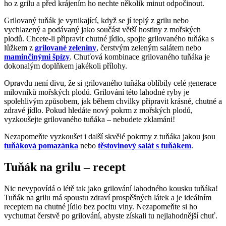
ho z grilu a před krájením ho nechte několik minut odpočinout.
Grilovaný tuňák je vynikající, když se jí teplý z grilu nebo
vychlazený a podávaný jako součást větší hostiny z mořských
plodů. Chcete-li připravit chutné jídlo, spojte grilovaného tuňáka s
lůžkem z
grilované zeleniny
, čerstvým zeleným salátem nebo
maminčinými špízy
. Chuťová kombinace grilovaného tuňáka je
dokonalým doplňkem jakékoli přílohy.
Opravdu není divu, že si grilovaného tuňáka oblíbily celé generace
milovníků mořských plodů. Grilování této lahodné ryby je
spolehlivým způsobem, jak během chvilky připravit krásné, chutné a
zdravé jídlo. Pokud hledáte nový pokrm z mořských plodů,
vyzkoušejte grilovaného tuňáka – nebudete zklamáni!
Nezapomeňte vyzkoušet i další skvělé pokrmy z tuňáka jakou jsou
tuňáková pomazánka
nebo
těstovinový salát s tuňákem
.
Tuňák na grilu – recept
Nic nevypovídá o létě tak jako grilování lahodného kousku tuňáka!
Tuňák na grilu má spoustu zdraví prospěšných látek a je ideálním
receptem na chutné jídlo bez pocitu viny. Nezapomeňte si ho
vychutnat čerstvě po grilování, abyste získali tu nejlahodnější chuť.