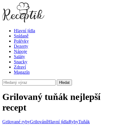
Hlavní jídla
Snídaně
Polévky
Dezerty
Nápoje
Saláty
Snacky
Zdraví
Magazín
Hledat
Grilovaný tuňák nejlepší
recept
Grilované ryby
Grilování
Hlavní jídla
Ryby
Tuňák