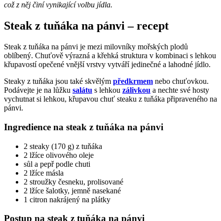
což z něj činí vynikající volbu jídla.
Steak z tuňáka na pánvi – recept
Steak z tuňáka na pánvi je mezi milovníky mořských plodů
oblíbený. Chuťově výrazná a křehká struktura v kombinaci s lehkou
křupavostí opečené vnější vrstvy vytváří jedinečné a lahodné jídlo.
Steaky z tuňáka jsou také skvělým
předkrmem
nebo chuťovkou.
Podávejte je na lůžku
salátu
s lehkou
zálivkou
a nechte své hosty
vychutnat si lehkou, křupavou chuť steaku z tuňáka připraveného na
pánvi.
Ingredience na steak z tuňáka na pánvi
2 steaky (170 g) z tuňáka
2 lžíce olivového oleje
sůl a pepř podle chuti
2 lžíce másla
2 stroužky česneku, prolisované
2 lžíce šalotky, jemně nasekané
1 citron nakrájený na plátky
Postup na steak z tuňáka na pánvi