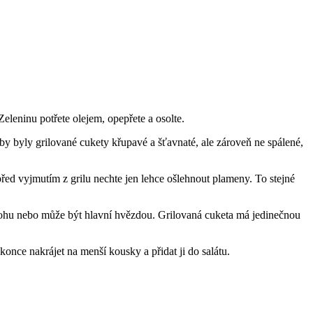
Zeleninu potřete olejem, opepřete a osolte.
by byly grilované cukety křupavé a šťavnaté, ale zároveň ne spálené,
 před vyjmutím z grilu nechte jen lehce ošlehnout plameny. To stejné
přílohu nebo může být hlavní hvězdou. Grilovaná cuketa má jedinečnou
nce nakrájet na menší kousky a přidat ji do salátu.