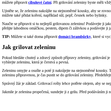
můžete připravit
cibulové čatní
. Při grilování zeleniny byste měli vž
Ujistěte se, že zeleninu nakrájíte na stejnoměrné kousky, aby se rovno
můžete také přidat koření, například sůl, pepř, česnek nebo bylinky.
Naučte se připravit si tu nejlepší grilovanou zeleninu! Podávejte ji ja
přelijte lahodnou omáčkou, pestem, dipem či zálivkou a podávejte ji j
TIP:
Můžete si také doma připravit
domácí brambůrky
, které si v
Jak grilovat zeleninu
Pokud hledáte chutný a zdravý způsob přípravy zeleniny, grilování je
vybírejte zeleninu, která je čerstvá a pevná.
Zeleninu omyjte a osušte a poté ji nakrájejte na stejnoměrné kousky. 
zeleninu připravenou, je čas pustit se do grilování zeleniny. Předehřejt
Správný žár je základ. Grilovací rošty lehce potřete olejem, aby se nepř
Jakmile je zelenina propečená, sundejte ji z grilu. Před podáváním j