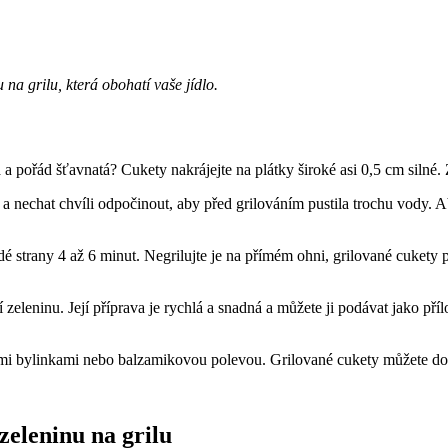
na grilu, která obohatí vaše jídlo.
 a pořád šťavnatá? Cukety nakrájejte na plátky široké asi 0,5 cm silné. 
 a nechat chvíli odpočinout, aby před grilováním pustila trochu vody. A
ždé strany 4 až 6 minut. Negrilujte je na přímém ohni, grilované cukety
ní zeleninu. Její příprava je rychlá a snadná a můžete ji podávat jako 
ými bylinkami nebo balzamikovou polevou. Grilované cukety můžete doko
zeleninu na grilu