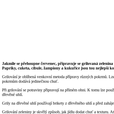
Jakmile se přehoupne červenec, připravuje se grilovaná zelenina 
Papriky, cuketa, cibule, žampiony a kukuřice jsou tou nejlepší 
Grilování je oblíbená venkovní metoda přípravy různých pokrmů. Lze 
pokrmům dodává jedinečnou chuť.
Při grilování se potraviny připravují na přímém ohni. K tomu lze použ
dřevěné uhlí.
Grily na dřevěné uhlí používají brikety z dřevěného uhlí a před zaháje
Grilování zeleniny je skvělý způsob, jak jídlu dodat chuť a texturu. 