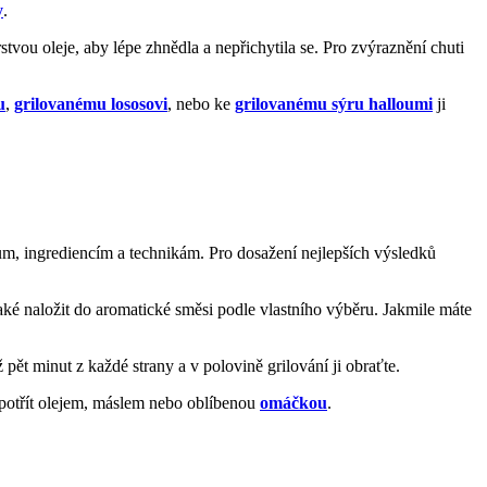
y
.
stvou oleje, aby lépe zhnědla a nepřichytila se. Pro zvýraznění chuti
u
,
grilovanému lososovi
, nebo ke
grilovanému sýru halloumi
ji
jům, ingrediencím a technikám. Pro dosažení nejlepších výsledků
také naložit do aromatické směsi podle vlastního výběru. Jakmile máte
ž pět minut z každé strany a v polovině grilování ji obraťte.
u potřít olejem, máslem nebo oblíbenou
omáčkou
.