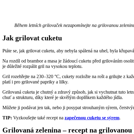
Během letních grilovaček nezapomínejte na grilovanou zeleninu 
Jak grilovat cuketu
Ptáte se, jak grilovat cuketu, aby nebyla spálená na uhel, byla křupavá
Na rozdíl od brambor a masa je žádoucí cuketu před grilováním osolit
je důležité rozpálit gril na vysokou teplotu.
Gril rozehřejte na 230–320 °C, cukety rozložte na rošt a grilujte z ka
platí i pro grilované papriky a lilky.
Grilovaná cuketa je chutný a zdravý způsob, jak si vychutnat tuto let
chuť a strukturu, díky které je skvělým doplňkem každého jídla.
Můžete ji podávat jen tak, nebo ji posypat strouhaným sýrem, čerstv
TIP:
Vyzkoušejte také recept na
zapečenou cuketu se sýrem
.
Grilovaná zelenina – recept na grilovanou 