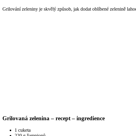
Grilování zeleniny je skvělý způsob, jak dodat oblíbené zelenině laho
Grilovaná zelenina – recept – ingredience
1 cuketa
220 g žampionů