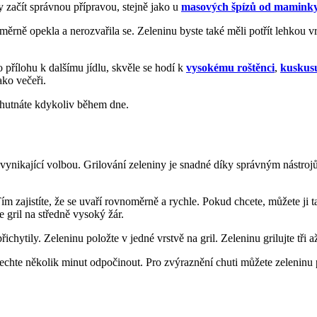
dy začít správnou přípravou, stejně jako u
masových špízů od mamink
měrně opekla a nerozvařila se. Zeleninu byste také měli potřít lehkou vr
ko přílohu k dalšímu jídlu, skvěle se hodí k
vysokému roštěnci
,
kuskus
ako večeři.
ychutnáte kdykoliv během dne.
 vynikající volbou. Grilování zeleniny je snadné díky správným nástro
Tím zajistíte, že se uvaří rovnoměrně a rychle. Pokud chcete, můžete ji 
e gril na středně vysoký žár.
ichytily. Zeleninu položte v jedné vrstvě na gril. Zeleninu grilujte tři a
i nechte několik minut odpočinout. Pro zvýraznění chuti můžete zelenin