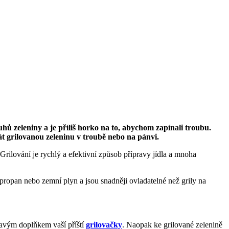
hů zeleniny a je příliš horko na to, abychom zapínali troubu.
t grilovanou zeleninu v troubě nebo na pánvi.
ilování je rychlý a efektivní způsob přípravy jídla a mnoha
 propan nebo zemní plyn a jsou snadněji ovladatelné než grily na
dravým doplňkem vaší příští
grilovačky
. Naopak ke grilované zelenině