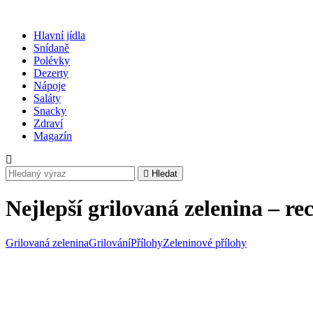
Hlavní jídla
Snídaně
Polévky
Dezerty
Nápoje
Saláty
Snacky
Zdraví
Magazín
Hledat
Nejlepší grilovaná zelenina – rec
Grilovaná zelenina
Grilování
Přílohy
Zeleninové přílohy