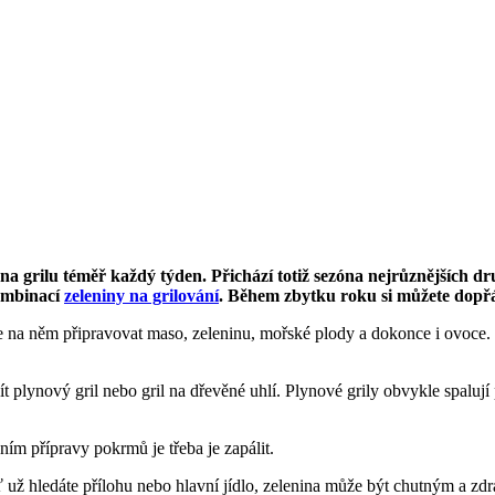
na grilu téměř každý týden. Přichází totiž sezóna nejrůznějších dru
kombinací
zeleniny na grilování
. Během zbytku roku si můžete dopřá
na něm připravovat maso, zeleninu, mořské plody a dokonce i ovoce. Gr
ít plynový gril nebo gril na dřevěné uhlí. Plynové grily obvykle spalují
ním přípravy pokrmů je třeba je zapálit.
Ať už hledáte přílohu nebo hlavní jídlo, zelenina může být chutným a z