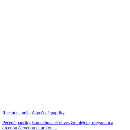
Recept na nejlepší pečené papriky
Pečené papriky jsou ochucené olivovým olejem, oreganem a
drcenou červenou paprikou....