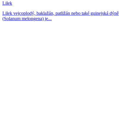
Lilek
Lilek vejcoplodý, baklažán, patližán nebo také guinejská dýně
(Solanum melongena) je...