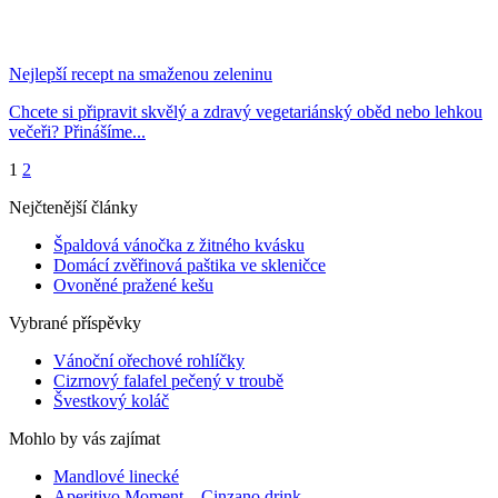
Nejlepší recept na smaženou zeleninu
Chcete si připravit skvělý a zdravý vegetariánský oběd nebo lehkou
večeři? Přinášíme...
1
2
Nejčtenější články
Špaldová vánočka z žitného kvásku
Domácí zvěřinová paštika ve skleničce
Ovoněné pražené kešu
Vybrané příspěvky
Vánoční ořechové rohlíčky
Cizrnový falafel pečený v troubě
Švestkový koláč
Mohlo by vás zajímat
Mandlové linecké
Aperitivo Moment – Cinzano drink