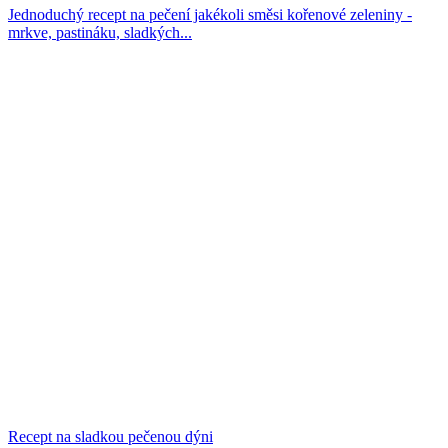
Jednoduchý recept na pečení jakékoli směsi kořenové zeleniny -
mrkve, pastináku, sladkých...
Recept na sladkou pečenou dýni