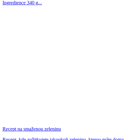
Ingredience 340 g...
Recept na smaženou zeleninu
Recept, kde zužitkujete jakoukoli zeleninu, kterou máte doma.