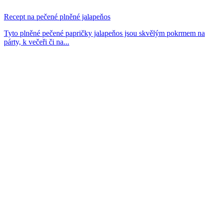
Recept na pečené plněné jalapeňos
Tyto plněné pečené papričky jalapeňos jsou skvělým pokrmem na
párty, k večeři či na...