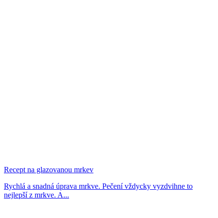
Recept na glazovanou mrkev
Rychlá a snadná úprava mrkve. Pečení vždycky vyzdvihne to
nejlepší z mrkve. A...