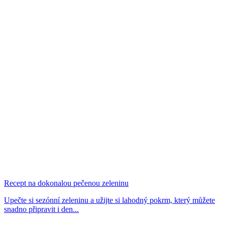
Recept na dokonalou pečenou zeleninu
Upečte si sezónní zeleninu a užijte si lahodný pokrm, který můžete
snadno připravit i den...