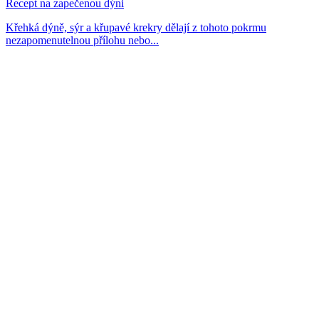
Recept na zapečenou dýni
Křehká dýně, sýr a křupavé krekry dělají z tohoto pokrmu
nezapomenutelnou přílohu nebo...