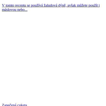
V tomto receptu se používá žaludová dýně, avšak můžete použít i
máslovou nebo...
Zapečená cuketa