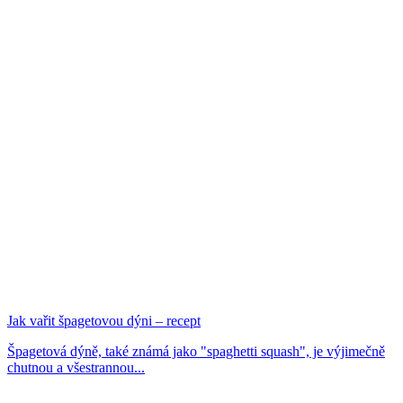
Jak vařit špagetovou dýni – recept
Špagetová dýně, také známá jako "spaghetti squash", je výjimečně
chutnou a všestrannou...