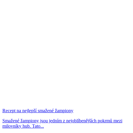
Recept na nejlepší smažené žampiony
Smažené žampiony jsou jedním z nejoblíbenějších pokrmů mezi
milovníky hub. Tato...