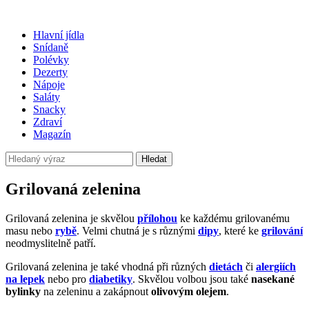
Hlavní jídla
Snídaně
Polévky
Dezerty
Nápoje
Saláty
Snacky
Zdraví
Magazín
Hledat
Grilovaná zelenina
Grilovaná zelenina je skvělou
přílohou
ke každému grilovanému
masu nebo
rybě
. Velmi chutná je s různými
dipy
, které ke
grilování
neodmyslitelně patří.
Grilovaná zelenina je také vhodná při různých
dietách
či
alergiích
na lepek
nebo pro
diabetiky
. Skvělou volbou jsou také
nasekané
bylinky
na zeleninu a zakápnout
olivovým olejem
.