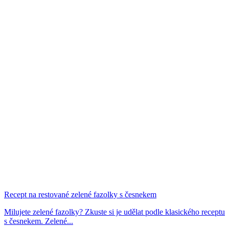
Recept na restované zelené fazolky s česnekem
Milujete zelené fazolky? Zkuste si je udělat podle klasického receptu
s česnekem. Zelené...