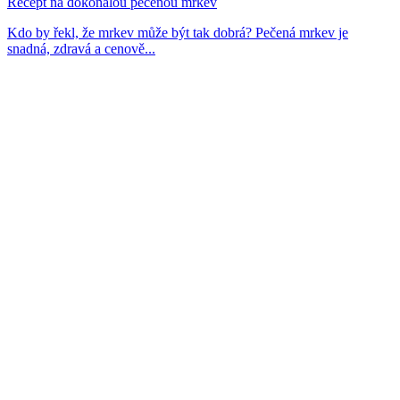
Recept na dokonalou pečenou mrkev
Kdo by řekl, že mrkev může být tak dobrá? Pečená mrkev je
snadná, zdravá a cenově...