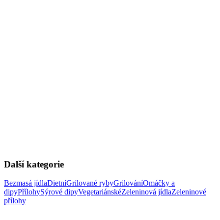
Další kategorie
Bezmasá jídla
Dietní
Grilované ryby
Grilování
Omáčky a
dipy
Přílohy
Sýrové dipy
Vegetariánské
Zeleninová jídla
Zeleninové
přílohy