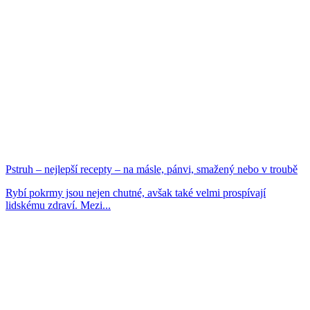
Pstruh – nejlepší recepty – na másle, pánvi, smažený nebo v troubě
Rybí pokrmy jsou nejen chutné, avšak také velmi prospívají
lidskému zdraví. Mezi...