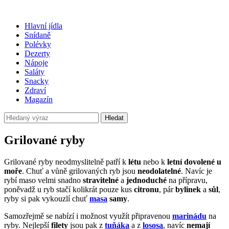
Hlavní jídla
Snídaně
Polévky
Dezerty
Nápoje
Saláty
Snacky
Zdraví
Magazín
Hledat
Grilované ryby
Grilované ryby neodmyslitelně patří k
létu
nebo k
letní dovolené u
moře
. Chuť a vůně grilovaných ryb jsou
neodolatelné
. Navíc je
rybí maso velmi snadno
stravitelné
a
jednoduché
na přípravu,
poněvadž u ryb stačí kolikrát pouze kus
citronu
, pár
bylinek
a
sůl
,
ryby si pak vykouzlí chuť
masa
samy
.
Samozřejmě se nabízí i možnost využít připravenou
marinádu
na
ryby. Nejlepší
filety
jsou pak z
tuňáka
a z
lososa
, navíc
nemají