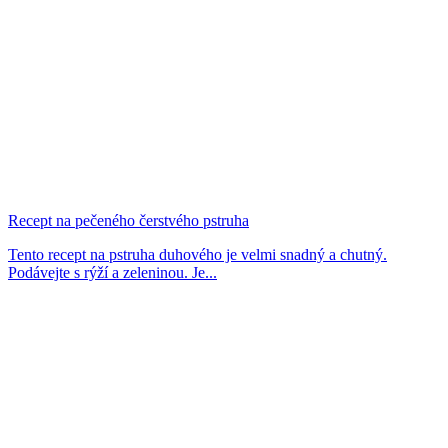
Recept na pečeného čerstvého pstruha
Tento recept na pstruha duhového je velmi snadný a chutný.
Podávejte s rýží a zeleninou. Je...