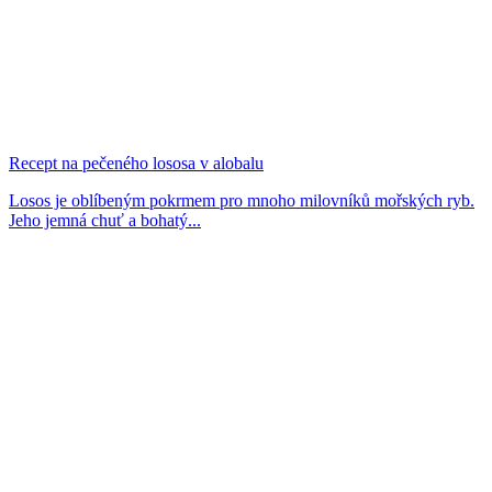
Recept na pečeného lososa v alobalu
Losos je oblíbeným pokrmem pro mnoho milovníků mořských ryb.
Jeho jemná chuť a bohatý...