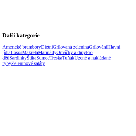
Další kategorie
Americké brambory
Dietní
Grilovaná zelenina
Grilování
Hlavní
jídla
Losos
Makrela
Marinády
Omáčky a dipy
Pro
děti
Sardinky
Štika
Sumec
Treska
Tuňák
Uzené a nakládané
ryby
Zeleninové saláty