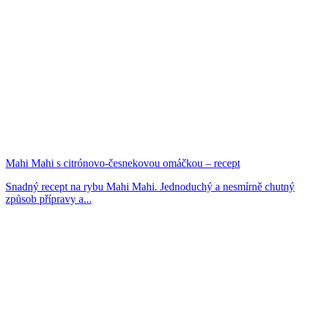
Mahi Mahi s citrónovo-česnekovou omáčkou – recept
Snadný recept na rybu Mahi Mahi. Jednoduchý a nesmírně chutný
způsob přípravy a...