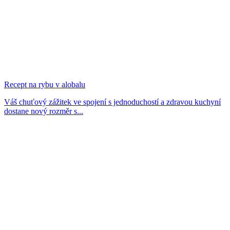
Recept na rybu v alobalu
Váš chuťový zážitek ve spojení s jednoduchostí a zdravou kuchyní
dostane nový rozměr s...