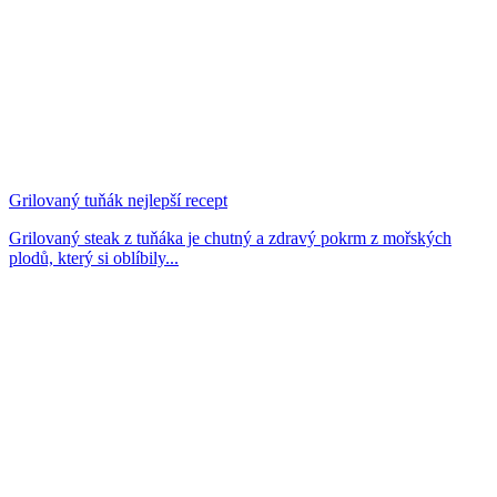
Grilovaný tuňák nejlepší recept
Grilovaný steak z tuňáka je chutný a zdravý pokrm z mořských
plodů, který si oblíbily...