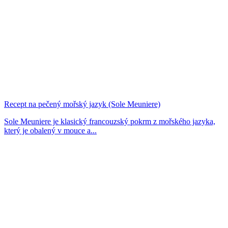
Recept na pečený mořský jazyk (Sole Meuniere)
Sole Meuniere je klasický francouzský pokrm z mořského jazyka,
který je obalený v mouce a...