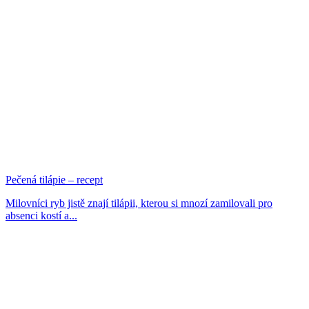
Pečená tilápie – recept
Milovníci ryb jistě znají tilápii, kterou si mnozí zamilovali pro
absenci kostí a...