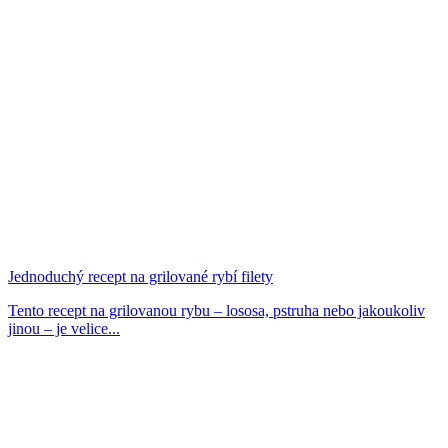
Jednoduchý recept na grilované rybí filety
Tento recept na grilovanou rybu – lososa, pstruha nebo jakoukoliv
jinou – je velice...