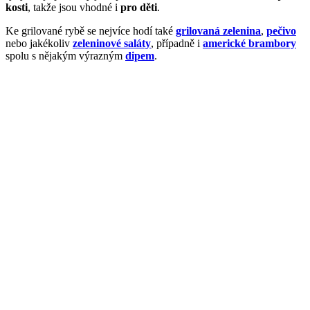
kosti
, takže jsou vhodné i
pro děti
.
Ke grilované rybě se nejvíce hodí také
grilovaná zelenina
,
pečivo
nebo jakékoliv
zeleninové saláty
, případně i
americké brambory
spolu s nějakým výrazným
dipem
.