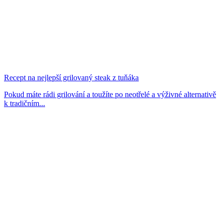
Recept na nejlepší grilovaný steak z tuňáka
Pokud máte rádi grilování a toužíte po neotřelé a výživné alternativě
k tradičním...