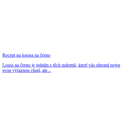
Recept na lososa na černo
Losos na černo je jedním z těch pokrmů, které vás ohromí nejen
svou výraznou chutí, ale...