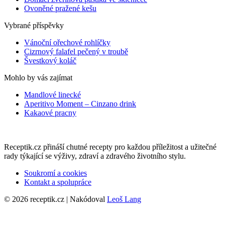
Ovoněné pražené kešu
Vybrané příspěvky
Vánoční ořechové rohlíčky
Cizrnový falafel pečený v troubě
Švestkový koláč
Mohlo by vás zajímat
Mandlové linecké
Aperitivo Moment – Cinzano drink
Kakaové pracny
Receptik.cz přináší chutné recepty pro každou příležitost a užitečné
rady týkající se výživy, zdraví a zdravého životního stylu.
Soukromí a cookies
Kontakt a spolupráce
© 2026 receptik.cz | Nakódoval
Leoš Lang