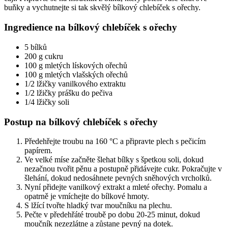
buňky a vychutnejte si tak skvělý bílkový chlebíček s ořechy.
Ingredience na bílkový chlebíček s ořechy
5 bílků
200 g cukru
100 g mletých lískových ořechů
100 g mletých vlašských ořechů
1/2 lžičky vanilkového extraktu
1/2 lžičky prášku do pečiva
1/4 lžičky soli
Postup na bílkový chlebíček s ořechy
Předehřejte troubu na 160 °C a připravte plech s pečicím
papírem.
Ve velké míse začněte šlehat bílky s špetkou soli, dokud
nezačnou tvořit pěnu a postupně přidávejte cukr. Pokračujte v
šlehání, dokud nedosáhnete pevných sněhových vrcholků.
Nyní přidejte vanilkový extrakt a mleté ořechy. Pomalu a
opatrně je vmíchejte do bílkové hmoty.
S lžící tvořte hladký tvar moučníku na plechu.
Pečte v předehřáté troubě po dobu 20-25 minut, dokud
moučník nezezlátne a zůstane pevný na dotek.