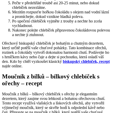
Pečte v předehřáté troubě asi 20-25 minut, nebo dokud
chlebíček nezezlátne.
Mezitím rozpusťte hořkou čokoládu s olejem nad vodní lázní
a promíchejte, dokud vznikne hladká poleva.
Po upečení chlebíček vyjměte z trouby a nechte ho zcela
vychladnout.
Nakonec polejte chlebíček připravenou čokoládovou polevou
a nechte ji ztuhnout.
Ořechový biskupský chlebíček je bohatým a chutným dezertem,
který určitě potěší vaše chuťové pohárky. Tato kombinace ořechů,
rozinek a čokolády vytvoří dokonalou harmonii chutí. Podávejte ho
s hrníčkem kávy nebo čaje a dejte si pochoutku, která osladí váš
den. Kdo by chtěl vyzkoušet klasický
biskupský chlebíček, recept
najde online.
Moučník z bílků – bílkový chlebíček s
ořechy – recept
Moučník z bílků – bílkový chlebíček s ořechy je elegantním
dezertem, který zaujme svou lehkostí a bohatou ořechovou chutí.
Tento recept využívá vlašských a lískových ořechů, aby vytvořil
výjimečný moučník, který se skvěle hodí k odpolední kávě nebo
čaji. Připravte se na moučník z bílků, který potěší vaše chuťové