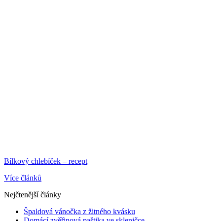
Bílkový chlebíček – recept
Více článků
Nejčtenější články
Špaldová vánočka z žitného kvásku
Domácí zvěřinová paštika ve skleničce