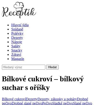
Hlavní jídla
Snídaně
Polévky
Dezerty
Nápoje
Saláty
Snacky
Zdraví
Magazín
Hledat
Bílkové cukroví – bílkový
suchar s oříšky
Bílkové cukroví
Dezerty
Dezerty, zákusky a poháry
Drobné
pečivo
Drobné slané pečivo
Pečivo
Sladké pečivo
Slané pečivo