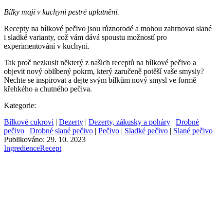
Bílky mají v kuchyni pestré uplatnění.
Recepty na bílkové pečivo jsou různorodé a mohou zahrnovat slané
i sladké varianty, což vám dává spoustu možností pro
experimentování v kuchyni.
Tak proč nezkusit některý z našich receptů na bílkové pečivo a
objevit nový oblíbený pokrm, který zaručeně potěší vaše smysly?
Nechte se inspirovat a dejte svým bílkům nový smysl ve formě
křehkého a chutného pečiva.
Kategorie:
Bílkové cukroví
|
Dezerty
|
Dezerty, zákusky a poháry
|
Drobné
pečivo
|
Drobné slané pečivo
|
Pečivo
|
Sladké pečivo
|
Slané pečivo
Publikováno: 29. 10. 2023
Ingredience
Recept