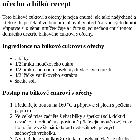
ořechů a bílků recept
Toto bílkové cukroví s ořechy je nejen chutné, ale také nadýchané a
křehké. Je perfektní volbou pro milovníky ořechů a sladkých dobrot.
Připravte si k němu hrníček čaje a užijte si jedinečnou chuť tohoto
domácího dezertu bílkového cukroví s ořechy.
Ingredience na bílkové cukroví s ořechy
3 bílky
1/2 hrnku moučkového cukru
1/2 hrnku nadrobno nasekaných vlašských ořechů
1/2 lžičky vanilkového extraktu
špetka soli
Postup na bílkové cukroví s ořechy
Předehřejte troubu na 160 °C a připravte si plech s pečicím
papírem.
Ve velké míse začněte šlehat bílky s špetkou soli, dokud
nezačnou tvořit pěnu a postupně přidávejte moučkový cukr.
Pokračujte ve šlehání, dokud nedosáhnete pevných
sněhových vrcholků.
Nyní přidejte vanilkový extrakt a nasekané vlašské ořechy.