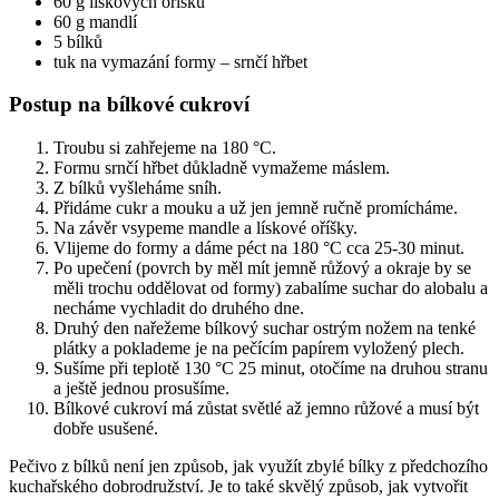
60 g lískových oříšků
60 g mandlí
5 bílků
tuk na vymazání formy – srnčí hřbet
Postup na bílkové cukroví
Troubu si zahřejeme na 180 °C.
Formu srnčí hřbet důkladně vymažeme máslem.
Z bílků vyšleháme sníh.
Přidáme cukr a mouku a už jen jemně ručně promícháme.
Na závěr vsypeme mandle a lískové oříšky.
Vlijeme do formy a dáme péct na 180 °C cca 25-30 minut.
Po upečení (povrch by měl mít jemně růžový a okraje by se
měli trochu oddělovat od formy) zabalíme suchar do alobalu a
necháme vychladit do druhého dne.
Druhý den nařežeme bílkový suchar ostrým nožem na tenké
plátky a poklademe je na pečícím papírem vyložený plech.
Sušíme při teplotě 130 °C 25 minut, otočíme na druhou stranu
a ještě jednou prosušíme.
Bílkové cukroví má zůstat světlé až jemno růžové a musí být
dobře usušené.
Pečivo z bílků není jen způsob, jak využít zbylé bílky z předchozího
kuchařského dobrodružství. Je to také skvělý způsob, jak vytvořit