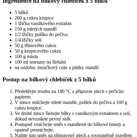
Ingredience na bílkový chlebíček z 5 bílků
5 bílků
200 g cukru krupice
1 lžička vanilkového extraktu
150 g mletých mandlí
1/2 lžičky prášku do pečiva
1/4 lžičky soli
50 g třtinového cukru
50 g krupicového cukru
100 g másla
100 ml smetany na šlehání
na ozdobu: moučkový cukr a plátky mandlí
Postup na bílkový chlebíček z 5 bílků
Předehřejte troubu na 180 °C a připravte plech s pečicím
papírem.
V misce smíchejte mleté mandle, prášek do pečiva a 100 g
cukru krupice.
Ve druhé misce šlehejte bílky s vanilkovým extraktem a solí,
dokud nevznikne pevný sníh.
Postupně vmíchejte směs s mandlemi do bílkové hmoty a
opatrně promíchejte.
Nalijte tuto směs na připravený plech a rovnoměrně rozetřete.