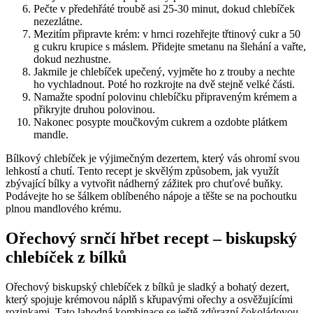
Pečte v předehřáté troubě asi 25-30 minut, dokud chlebíček
nezezlátne.
Mezitím připravte krém: v hrnci rozehřejte třtinový cukr a 50
g cukru krupice s máslem. Přidejte smetanu na šlehání a vařte,
dokud nezhustne.
Jakmile je chlebíček upečený, vyjměte ho z trouby a nechte
ho vychladnout. Poté ho rozkrojte na dvě stejně velké části.
Namažte spodní polovinu chlebíčku připraveným krémem a
přikryjte druhou polovinou.
Nakonec posypte moučkovým cukrem a ozdobte plátkem
mandle.
Bílkový chlebíček je výjimečným dezertem, který vás ohromí svou
lehkostí a chutí. Tento recept je skvělým způsobem, jak využít
zbývající bílky a vytvořit nádherný zážitek pro chuťové buňky.
Podávejte ho se šálkem oblíbeného nápoje a těšte se na pochoutku
plnou mandlového krému.
Ořechový srnčí hřbet recept – biskupský
chlebíček z bílků
Ořechový biskupský chlebíček z bílků je sladký a bohatý dezert,
který spojuje krémovou náplň s křupavými ořechy a osvěžujícími
rozinkami. Tato lahodná kombinace se ještě zdůrazní čokoládovou