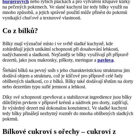
burgerových
nebo rybích plackách a pro vytváření křupavé kůrky
na pečených pokrmech. Ve slané kuchyni lze tedy bílky využít na
mnoho způsobů, a jejich správné použití může přinést do pokrmů
vynikající chuťové a texturové vlastnosti.
Co z bílků?
Bílky mají význačné místo i ve světě sladké kuchyně, kde
zohledňují jejich unikátní schopnosti při dosahování lehkosti,
nadýchanosti a sladkosti. Nejčastěji se bílky využívají při přípravě
dezertů, jako jsou makronky, piškoty, meringue a
pavlova
.
Šlehání bílků na pevný sníh s jeho charakteristickou strukturou jim
dodává objem a strukturu, což je klíčové pro přípravě celé řady
oblíbených sladkostí, co z bílků. Bílky také dodávají těstům na dorty
nebo dezertům typu suflé jemnost a lehkost.
Díky své schopnosti zpevňovat a stabilizovat ingredience jsou bílky
důležitým prvkem v přípravě krémů a nádivek pro dorty, zajišťují,
že výsledný dezert má dokonalou konzistenci. Ve sladké kuchyni
tedy bílky přinášejí nezbytný rozměr do mnoha oblíbených sladkých
pokrmů.
Bílkové cukroví s ořechy – cukroví z