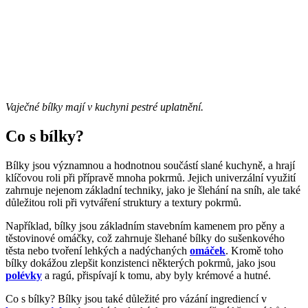
Vaječné bílky mají v kuchyni pestré uplatnění.
Co s bílky?
Bílky jsou významnou a hodnotnou součástí slané kuchyně, a hrají
klíčovou roli při přípravě mnoha pokrmů. Jejich univerzální využití
zahrnuje nejenom základní techniky, jako je šlehání na sníh, ale také
důležitou roli při vytváření struktury a textury pokrmů.
Například, bílky jsou základním stavebním kamenem pro pěny a
těstovinové omáčky, což zahrnuje šlehané bílky do sušenkového
těsta nebo tvoření lehkých a nadýchaných
omáček
. Kromě toho
bílky dokážou zlepšit konzistenci některých pokrmů, jako jsou
polévky
a ragú, přispívají k tomu, aby byly krémové a hutné.
Co s bílky? Bílky jsou také důležité pro vázání ingrediencí v