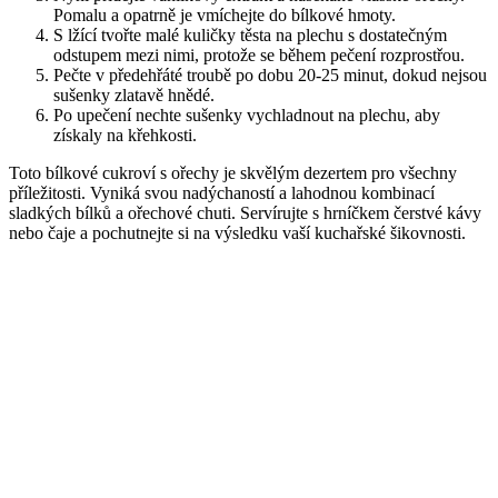
Pomalu a opatrně je vmíchejte do bílkové hmoty.
S lžící tvořte malé kuličky těsta na plechu s dostatečným
odstupem mezi nimi, protože se během pečení rozprostřou.
Pečte v předehřáté troubě po dobu 20-25 minut, dokud nejsou
sušenky zlatavě hnědé.
Po upečení nechte sušenky vychladnout na plechu, aby
získaly na křehkosti.
Toto bílkové cukroví s ořechy je skvělým dezertem pro všechny
příležitosti. Vyniká svou nadýchaností a lahodnou kombinací
sladkých bílků a ořechové chuti. Servírujte s hrníčkem čerstvé kávy
nebo čaje a pochutnejte si na výsledku vaší kuchařské šikovnosti.