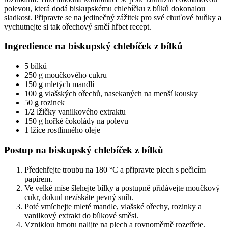
polevou, která dodá biskupskému chlebíčku z bílků dokonalou
sladkost. Připravte se na jedinečný zážitek pro své chuťové buňky a
vychutnejte si tak ořechový srnčí hřbet recept.
Ingredience na biskupský chlebíček z bílků
5 bílků
250 g moučkového cukru
150 g mletých mandlí
100 g vlašských ořechů, nasekaných na menší kousky
50 g rozinek
1/2 lžičky vanilkového extraktu
150 g hořké čokolády na polevu
1 lžíce rostlinného oleje
Postup na biskupský chlebíček z bílků
Předehřejte troubu na 180 °C a připravte plech s pečicím
papírem.
Ve velké míse šlehejte bílky a postupně přidávejte moučkový
cukr, dokud nezískáte pevný sníh.
Poté vmíchejte mleté mandle, vlašské ořechy, rozinky a
vanilkový extrakt do bílkové směsi.
Vzniklou hmotu nalijte na plech a rovnoměrně rozetřete.