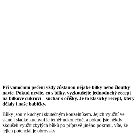
Při vánočním pečení vždy zůstanou nějaké bílky nebo žloutky
navíc. Pokud nevíte, co s bílky, vyzkoušejte jednoduchý recept
na bílkové cukroví – suchar s oříšky. Je to klasický recept, který
dělaly i naše babičky.
Bílky jsou v kuchyni skutečným kouzelníkem. Jejich využití ve
slané i sladké kuchyni je téměř nekonečné, a pokud jste někdy
zkoušeli využít zbylých bílků po přípravě jiného pokrmu, víte, že
jejich potenciál je obrovský.