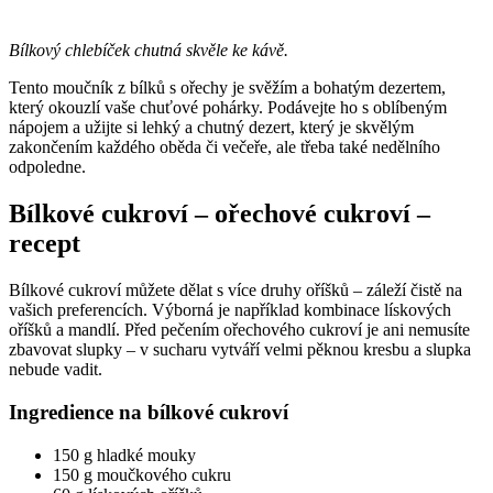
Bílkový chlebíček chutná skvěle ke kávě.
Tento moučník z bílků s ořechy je svěžím a bohatým dezertem,
který okouzlí vaše chuťové pohárky. Podávejte ho s oblíbeným
nápojem a užijte si lehký a chutný dezert, který je skvělým
zakončením každého oběda či večeře, ale třeba také nedělního
odpoledne.
Bílkové cukroví – ořechové cukroví –
recept
Bílkové cukroví můžete dělat s více druhy oříšků – záleží čistě na
vašich preferencích. Výborná je například kombinace lískových
oříšků a mandlí. Před pečením ořechového cukroví je ani nemusíte
zbavovat slupky – v sucharu vytváří velmi pěknou kresbu a slupka
nebude vadit.
Ingredience na bílkové cukroví
150 g hladké mouky
150 g moučkového cukru