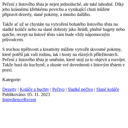
Pečení z listového těsta je nejen jednoduché, ale také lahodné. Díky
jeho krásnému křehkému povrchu a vynikající chuti můžete
připravit dezerty, slané pokrmy, a mnoho dalšího.
Takže ať už se chystáte na vytvoření bohatého listového těsta na
sladké koláče nebo na slané dobroty jako štrúdl, plněné bagety nebo
quiche, recept na listové těsto vám bude vždy nápomocným
průvodcem.
S trochou trpělivosti a kreativity můžete vytvořit skvostné pokrmy,
které potěší jak vaši rodinu, tak i hosty na různých příležitostech.
Pečení z listového těsta je uměním, které stojí za to objevit a rozvíjet.
Takže hurá do kuchyně, a zkuste své dovednosti s listovým těstem v
praxi.
Kategorie:
Dezerty
|
Koláče a buchty
|
Pečivo
|
Sladké pečivo
|
Slané koláče
Publikováno: 05. 11. 2023
Ingredience
Recept