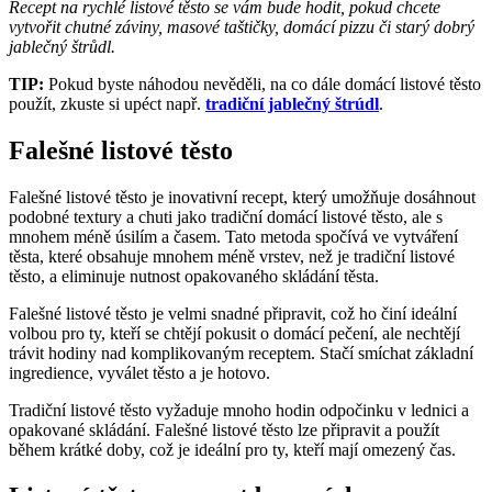
Recept na rychlé listové těsto se vám bude hodit, pokud chcete
vytvořit chutné záviny, masové taštičky, domácí pizzu či starý dobrý
jablečný štrůdl.
TIP:
Pokud byste náhodou nevěděli, na co dále domácí listové těsto
použít, zkuste si upéct např.
tradiční jablečný štrúdl
.
Falešné listové těsto
Falešné listové těsto je inovativní recept, který umožňuje dosáhnout
podobné textury a chuti jako tradiční domácí listové těsto, ale s
mnohem méně úsilím a časem. Tato metoda spočívá ve vytváření
těsta, které obsahuje mnohem méně vrstev, než je tradiční listové
těsto, a eliminuje nutnost opakovaného skládání těsta.
Falešné listové těsto je velmi snadné připravit, což ho činí ideální
volbou pro ty, kteří se chtějí pokusit o domácí pečení, ale nechtějí
trávit hodiny nad komplikovaným receptem. Stačí smíchat základní
ingredience, vyválet těsto a je hotovo.
Tradiční listové těsto vyžaduje mnoho hodin odpočinku v lednici a
opakované skládání. Falešné listové těsto lze připravit a použít
během krátké doby, což je ideální pro ty, kteří mají omezený čas.