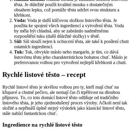
těsta. Je důležité použít kvalitní mouku s dostatečným
obsahem lepku, což pomůže těstu udržet svou strukturu a
křehkost.
Voda:
Voda je další klíčovou složkou listového těsta. Je
použita ke spojení všech ingrediencí a vytvoření těsta. Voda
by měla být chladná, aby se zabránilo nadměrnému
rozpouštění tuku (další důležité složky) v těstě.
Sůl:
Sůl slouží nejen k ochucení těsta, ale také k posílení chuti
ostatních ingrediencí.
Tuk:
Tuk, obvykle máslo nebo margarín, je tím, co dává
listovému těstu jeho charakteristickou bohatou chuť. Máslo je
preferovanou volbou pro vytvoření nejlepší křehkosti a chuti.
Rychlé listové těsto – recept
Rychlé listové těsto je skvělou volbou pro ty, kteří mají chuť na
křupavé a chutné pečivo, ale nemají čas či trpělivost na dlouhou
přípravu. To, co toto domácí listové těsto odlišuje od tradičního
listového těsta, je jeho zjednodušený proces výroby. Ačkoli není tak
složité a nepřináší úplně stejný výsledek jako klasické listové těsto,
stále nabízí fantastickou chuť.
Ingredience na rychlé listové těsto