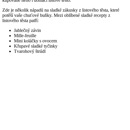
kupované nebo i domácí listové těsto.
Zde je několik nápadů na sladké zákusky z listového těsta, které
potěší vaše chuťové buňky. Mezi oblíbené sladké recepty z
listového těsta patří:
Jablečný závin
Mille-feuille
Mini koláčky s ovocem
Křupavé sladké tyčinky
Tvarohový štrúdl