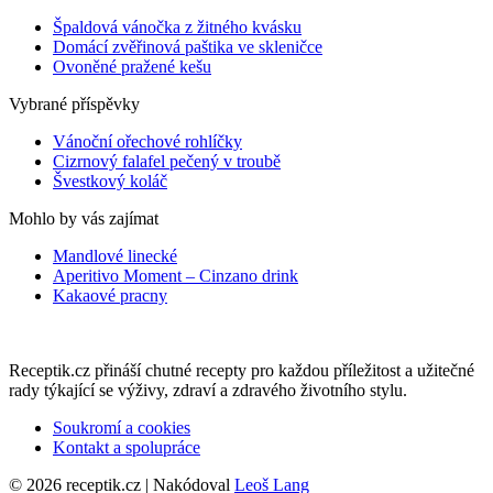
Špaldová vánočka z žitného kvásku
Domácí zvěřinová paštika ve skleničce
Ovoněné pražené kešu
Vybrané příspěvky
Vánoční ořechové rohlíčky
Cizrnový falafel pečený v troubě
Švestkový koláč
Mohlo by vás zajímat
Mandlové linecké
Aperitivo Moment – Cinzano drink
Kakaové pracny
Receptik.cz přináší chutné recepty pro každou příležitost a užitečné
rady týkající se výživy, zdraví a zdravého životního stylu.
Soukromí a cookies
Kontakt a spolupráce
© 2026 receptik.cz | Nakódoval
Leoš Lang