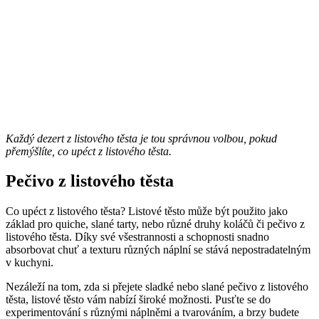
Každý dezert z listového těsta je tou správnou volbou, pokud
přemýšlíte, co upéct z listového těsta.
Pečivo z listového těsta
Co upéct z listového těsta? Listové těsto může být použito jako
základ pro quiche, slané tarty, nebo různé druhy koláčů či pečivo z
listového těsta. Díky své všestrannosti a schopnosti snadno
absorbovat chuť a texturu různých náplní se stává nepostradatelným
v kuchyni.
Nezáleží na tom, zda si přejete sladké nebo slané pečivo z listového
těsta, listové těsto vám nabízí široké možnosti. Pusťte se do
experimentování s různými náplněmi a tvarováním, a brzy budete