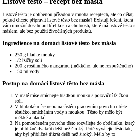
Listové těsto – recept bez másla
Listové těsto je oblíbenou přísadou v mnoha receptech, ale co dělat,
pokud chcete připravit listové těsto bez másla? Existují řešení, která
vám umožní dosáhnout křehkosti a chutnosti, které má listové těsto s
máslem, ale bez použití živočišných produktů.
Ingredience na domácí listové těsto bez másla
250 g hladké mouky
1/2 lžičky soli
200 g rostlinného margarínu (měkkého, ale ne rozpuštěného)
150 ml vody
Postup na domácí listové těsto bez másla
V malé míse smíchejte hladkou mouku s poloviční lžičkou
soli.
V hluboké míse nebo na čistém pracovním povrchu utřete
těstíčko, smícháním vody s moukou. Těsto by mělo být
měkké a hladké.
Na pomoučeném povrchu těsto rozválejte do obdélníku, který
je přibližně dvakrát delší než široký. Poté vyválejte těsto tak,
aby byl přibližně třikrát delší než široký. Mělo by to