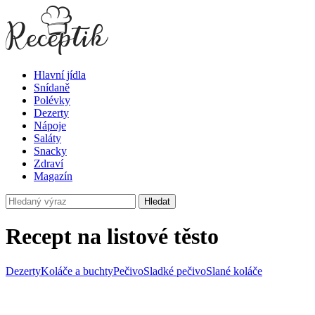
Hlavní jídla
Snídaně
Polévky
Dezerty
Nápoje
Saláty
Snacky
Zdraví
Magazín
Hledat
Recept na listové těsto
Dezerty
Koláče a buchty
Pečivo
Sladké pečivo
Slané koláče