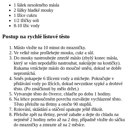
1 šálek nesoleného másla
2 šálky hladké mouky
1 lžíce cukru
1/2 lžičky soli
8-10 lžic vody
Postup na rychlé listové těsto
Máslo vložte na 10 minut do mrazničky.
Ve velké míse prošlehejte mouku, cukr a sůl.
Do mouky nastrouhejte zmrzlé máslo (zbylý konec másla,
který se vám nepodařilo nastrouhat, nakrájejte na kostičky).
Rukama vmíchejte máslo do moučné směsi, dokud se dobře
nepromíchá.
Směs pokapejte 6 lžícemi vody a míchejte. Pokračujte v
přidávání vody po lžících, dokud nevznikne sypké a drobivé
těsto. (Po zmáčknutí by mělo držet.)
Vytvarujte těsto do čtverce, chlaďte po dobu 1 hodiny.
Na lehce pomoučeném povrchu rozválejte vychlazené těsto.
Těsto přeložte na třetiny a otočte 90 stupňů.
Rolování, skládání a otáčení opakujte ještě třikrát.
Přeložte zpět na třetiny, pevně zabalte a dejte do chladu na
nejméně 2 hodiny nebo až na 2 dny, případně vložte do sáčku
do mrazničky a zmrazte až na 2 měsíce.