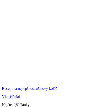
Recept na nejlepší ostružinový koláč
Více článků
Nejčtenější články