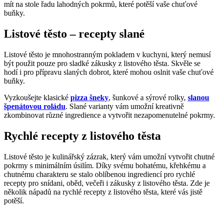
mít na stole řadu lahodných pokrmů, které potěší vaše chuťové
buňky.
Listové těsto – recepty slané
Listové těsto je mnohostranným pokladem v kuchyni, který nemusí
být použit pouze pro sladké zákusky z listového těsta. Skvěle se
hodí i pro přípravu slaných dobrot, které mohou oslnit vaše chuťové
buňky.
Vyzkoušejte klasické
pizza šneky
, šunkové a sýrové rolky,
slanou
špenátovou roládu
. Slané varianty vám umožní kreativně
zkombinovat různé ingredience a vytvořit nezapomenutelné pokrmy.
Rychlé recepty z listového těsta
Listové těsto je kulinářský zázrak, který vám umožní vytvořit chutné
pokrmy s minimálním úsilím. Díky svému bohatému, křehkému a
chutnému charakteru se stalo oblíbenou ingrediencí pro rychlé
recepty pro snídani, oběd, večeři i zákusky z listového těsta. Zde je
několik nápadů na rychlé recepty z listového těsta, které vás jistě
potěší.