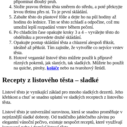
připomínat dlouhý pruh.
Složte pravou třetinu těsta směrem do středu, a poté překryjte
levou třetinu přes ni. To je první skládání.
Zabalte těsto do plastové fólie a dejte ho na půl hodiny až
hodinu do lednice. Tím se těsto zchladí a odpočine, což mu
umožní lepší rozpadání vrstev během pečení.
Po chladicím čase opakujte kroky 3 a 4 – vyválejte těsto do
obdélníku a provedete druhé skládání.
Opakujte postup skládání těsta a chlazení alespoň třikrát,
ideálně až pětkrát. Tím zajistíte, že vytvoříte co nejvíce vrstev
těsta.
Hotové veganské listové těsto můžete použít k přípravě
různých pokrmů, jak slaných, tak sladkých. Můžete ho použít
na quiche, pirohy,
koláče
nebo na tvarohový štrúdl.
Recepty z listového těsta – sladké
Listové těsto je vynikající základ pro mnoho sladkých dezertů. Jeho
křehkost a chuť se snadno uplatní ve sladkých receptech z listového
těsta.
Listové těsto je univerzální surovinou, která se snadno proměňuje v
nejrůznější sladké dobroty. Od tradičního jablečného závinu po
elegantní vánoční pečivo, existuje nespočet receptů, které využívají