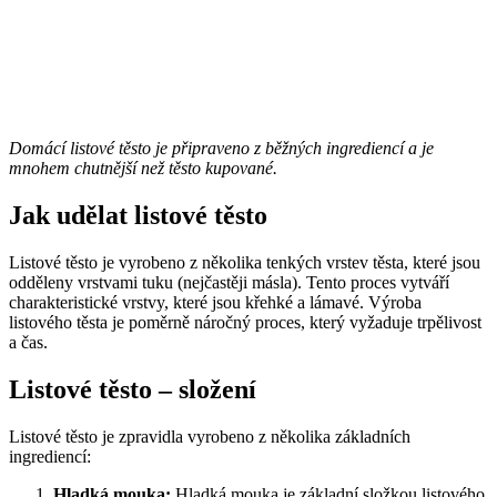
Domácí listové těsto je připraveno z běžných ingrediencí a je
mnohem chutnější než těsto kupované.
Jak udělat listové těsto
Listové těsto je vyrobeno z několika tenkých vrstev těsta, které jsou
odděleny vrstvami tuku (nejčastěji másla). Tento proces vytváří
charakteristické vrstvy, které jsou křehké a lámavé. Výroba
listového těsta je poměrně náročný proces, který vyžaduje trpělivost
a čas.
Listové těsto – složení
Listové těsto je zpravidla vyrobeno z několika základních
ingrediencí:
Hladká mouka:
Hladká mouka je základní složkou listového