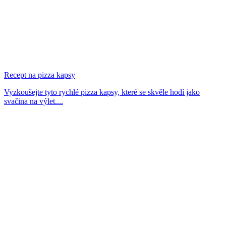
Recept na pizza kapsy
Vyzkoušejte tyto rychlé pizza kapsy, které se skvěle hodí jako
svačina na výlet....