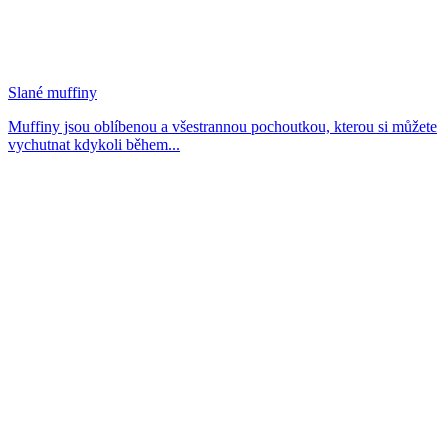
Slané muffiny
Muffiny jsou oblíbenou a všestrannou pochoutkou, kterou si můžete
vychutnat kdykoli během...