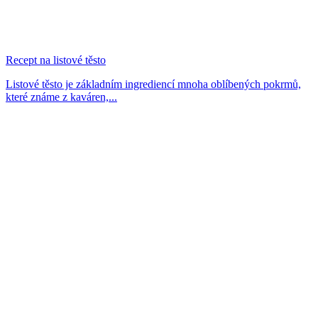
Recept na listové těsto
Listové těsto je základním ingrediencí mnoha oblíbených pokrmů,
které známe z kaváren,...