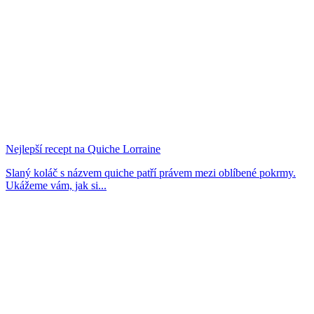
Nejlepší recept na Quiche Lorraine
Slaný koláč s názvem quiche patří právem mezi oblíbené pokrmy.
Ukážeme vám, jak si...