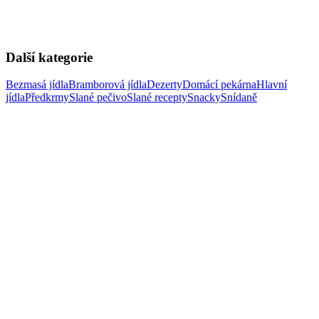
Další kategorie
Bezmasá jídla
Bramborová jídla
Dezerty
Domácí pekárna
Hlavní
jídla
Předkrmy
Slané pečivo
Slané recepty
Snacky
Snídaně