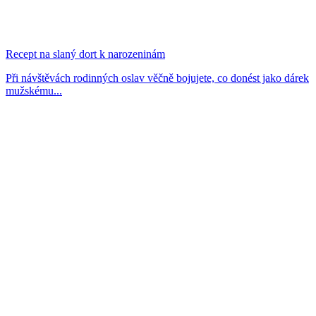
Recept na slaný dort k narozeninám
Při návštěvách rodinných oslav věčně bojujete, co donést jako dárek
mužskému...