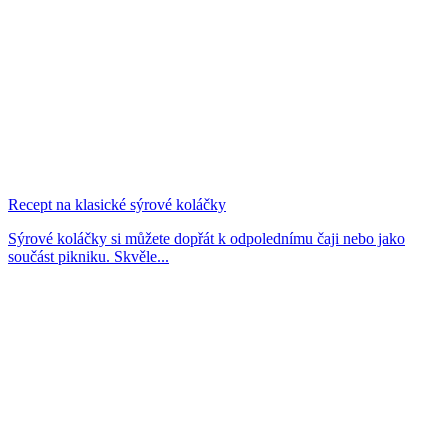
Recept na klasické sýrové koláčky
Sýrové koláčky si můžete dopřát k odpolednímu čaji nebo jako
součást pikniku. Skvěle...