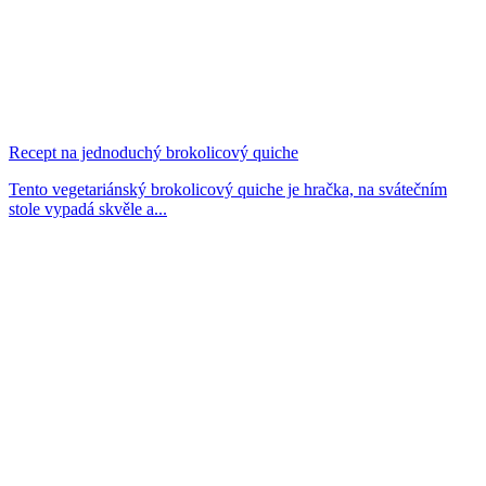
Recept na jednoduchý brokolicový quiche
Tento vegetariánský brokolicový quiche je hračka, na svátečním
stole vypadá skvěle a...