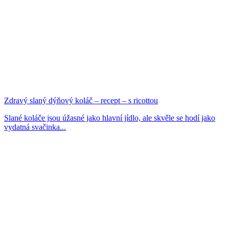
Zdravý slaný dýňový koláč – recept – s ricottou
Slané koláče jsou úžasné jako hlavní jídlo, ale skvěle se hodí jako
vydatná svačinka...