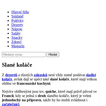
Hlavní jídla
Snídaně
Polévky
Dezerty
Nápoje
Saláty
Snacky
Zdraví
Magazín
Hledat
Slané koláče
Z
dezertů
a různých
zákusků
není vždy nutné podávat
sladké
koláče
, avšak dají se upéct také
slané koláče
, které mají velkou
oblibu ve
francouzské kuchyni
.
Nejvíce oblíbenými jsou tzv.
quiche
, které mají právě původ ve
Francii
, kdy se jedná o
druh
slaného koláče, který je velmi
jednoduchý na přípravu
, takže by ho mohli zvládnout i
začátečníci
.