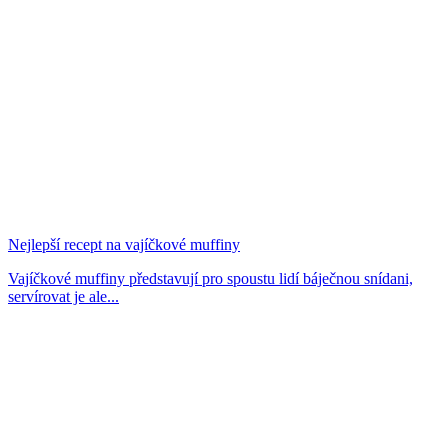
Nejlepší recept na vajíčkové muffiny
Vajíčkové muffiny představují pro spoustu lidí báječnou snídani,
servírovat je ale...