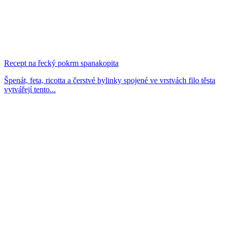
Recept na řecký pokrm spanakopita
Špenát, feta, ricotta a čerstvé bylinky spojené ve vrstvách filo těsta
vytvářejí tento...