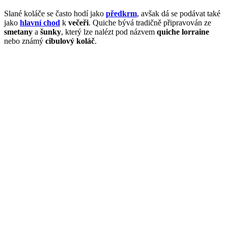
Slané koláče se často hodí jako
předkrm
, avšak dá se podávat také
jako
hlavní chod
k
večeři
. Quiche bývá tradičně připravován ze
smetany
a
šunky
, který lze nalézt pod názvem
quiche lorraine
nebo známý
cibulový
koláč
.