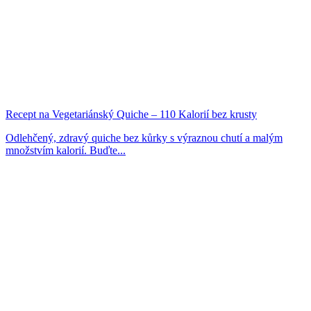
Recept na Vegetariánský Quiche – 110 Kalorií bez krusty
Odlehčený, zdravý quiche bez kůrky s výraznou chutí a malým
množstvím kalorií. Buďte...