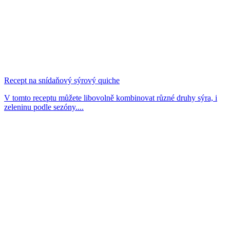
Recept na snídaňový sýrový quiche
V tomto receptu můžete libovolně kombinovat různé druhy sýra, i
zeleninu podle sezóny....