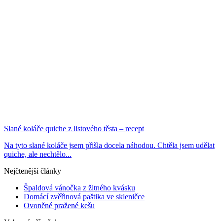
Slané koláče quiche z listového těsta – recept
Na tyto slané koláče jsem přišla docela náhodou. Chtěla jsem udělat
quiche, ale nechtělo...
Nejčtenější články
Špaldová vánočka z žitného kvásku
Domácí zvěřinová paštika ve skleničce
Ovoněné pražené kešu