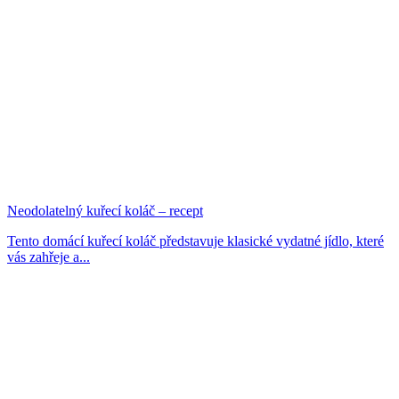
Neodolatelný kuřecí koláč – recept
Tento domácí kuřecí koláč představuje klasické vydatné jídlo, které
vás zahřeje a...