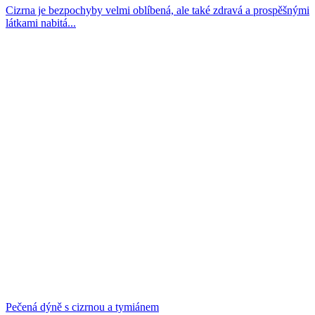
Cizrna je bezpochyby velmi oblíbená, ale také zdravá a prospěšnými
látkami nabitá...
Pečená dýně s cizrnou a tymiánem