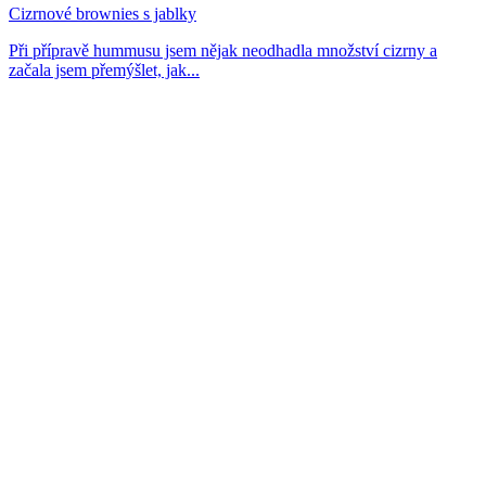
Cizrnové brownies s jablky
Při přípravě hummusu jsem nějak neodhadla množství cizrny a
začala jsem přemýšlet, jak...