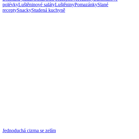
polévky
Luštěninové saláty
Luštěniny
Pomazánky
Slané
recepty
Snacky
Studená kuchyně
Jednoduchá cizrna se zelím