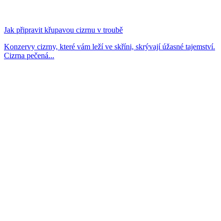
Jak připravit křupavou cizrnu v troubě
Konzervy cizrny, které vám leží ve skříni, skrývají úžasné tajemství.
Cizrna pečená...