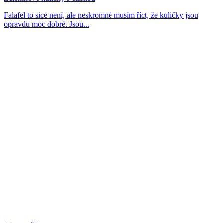
Falafel to sice není, ale neskromně musím říct, že kuličky jsou
opravdu moc dobré. Jsou...