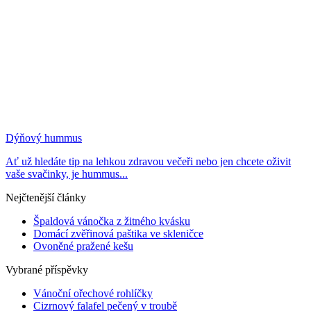
Dýňový hummus
Ať už hledáte tip na lehkou zdravou večeři nebo jen chcete oživit
vaše svačinky, je hummus...
Nejčtenější články
Špaldová vánočka z žitného kvásku
Domácí zvěřinová paštika ve skleničce
Ovoněné pražené kešu
Vybrané příspěvky
Vánoční ořechové rohlíčky
Cizrnový falafel pečený v troubě