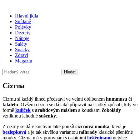
Hlavní jídla
Snídaně
Polévky
Dezerty
Nápoje
Saláty
Snacky
Zdraví
Magazín
Hledat
Cizrna
Cizrnu si každý ihned představí ve velmi oblíbeném
hummusu
či
falafelu
. Ovšem cizrna se dá také připravit na sladký způsob, kdy ve
formě
kuliček
s
arašídovým máslem
a kouskami
čokolády
vzniknou lahodné
sušenky
.
Z cizrny se dá v kuchyni také použít
cizrnová mouka
, která je
bezlepková
a je tak skvělou variantou
náhrady
klasické pšeničné
mouky. Cizrna má v porovnání s ostatními
luštěninami
nejvíce