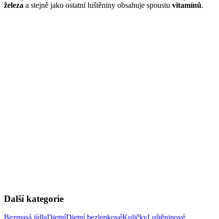
železa
a stejně jako ostatní luštěniny obsahuje spoustu
vitamínů
.
Další kategorie
Bezmasá jídla
Dietní
Dietní bezlepkové
Kuličky
Luštěninové