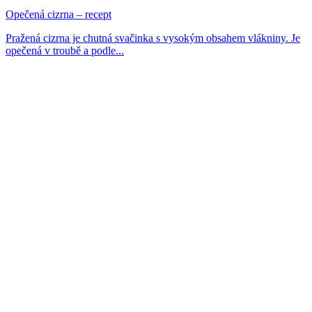
Opečená cizrna – recept
Pražená cizrna je chutná svačinka s vysokým obsahem vlákniny. Je
opečená v troubě a podle...