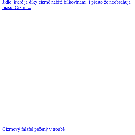
Jídlo, které je díky cizrně nabité bílkovinami, i přesto že neobsahuje
maso. Cizrnu...
Cizrnový falafel pečený v troubě