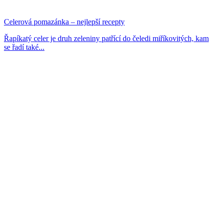
Celerová pomazánka – nejlepší recepty
Řapíkatý celer je druh zeleniny patřící do čeledi miříkovitých, kam
se řadí také...