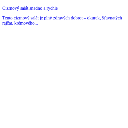
Cizrnový salát snadno a rychle
Tento cizrnový salát je plný zdravých dobrot – okurek, šťavnatých
rajčat, krémového...