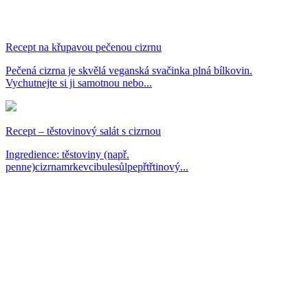
Recept na křupavou pečenou cizrnu
Pečená cizrna je skvělá veganská svačinka plná bílkovin.
Vychutnejte si ji samotnou nebo...
Recept – těstovinový salát s cizrnou
Ingredience: těstoviny (např.
penne)cizrnamrkevcibulesůlpepřtřtinový...