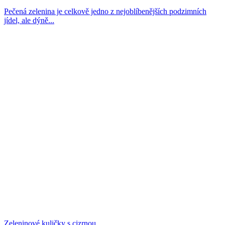
Pečená zelenina je celkově jedno z nejoblíbenějších podzimních
jídel, ale dýně...
Zeleninové kuličky s cizrnou