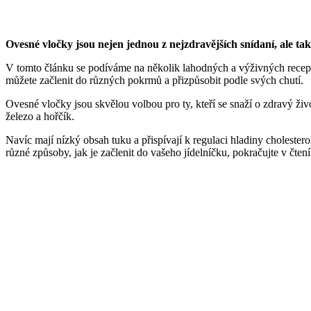
Ovesné vločky jsou nejen jednou z nejzdravějších snídaní, ale t
V tomto článku se podíváme na několik lahodných a výživných receptů
můžete začlenit do různých pokrmů a přizpůsobit podle svých chutí.
Ovesné vločky jsou skvělou volbou pro ty, kteří se snaží o zdravý život
železo a hořčík.
Navíc mají nízký obsah tuku a přispívají k regulaci hladiny cholester
různé způsoby, jak je začlenit do vašeho jídelníčku, pokračujte v čtení