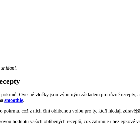
 snídaní.
recepty
h pokrmů. Ovesné vločky jsou výborným základem pro různé recepty, a
 na
smoothie
.
pokrmu, což z nich činí oblíbenou volbu pro ty, kteří hledají zdravější
vou hodnotu vašich oblíbených receptů, což zahrnuje i bezlepkové vari