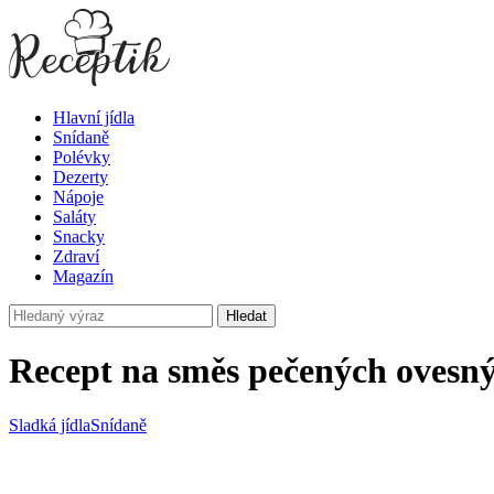
Hlavní jídla
Snídaně
Polévky
Dezerty
Nápoje
Saláty
Snacky
Zdraví
Magazín
Hledat
Recept na směs pečených ovesný
Sladká jídla
Snídaně