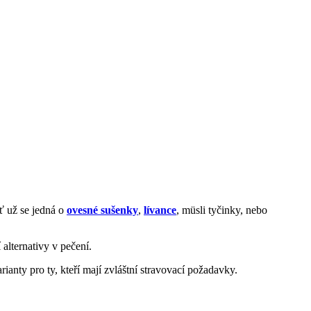
ť už se jedná o
ovesné sušenky
,
lívance
, müsli tyčinky, nebo
 alternativy v pečení.
anty pro ty, kteří mají zvláštní stravovací požadavky.