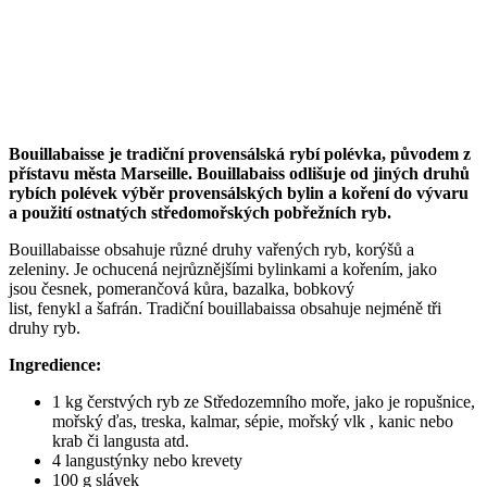
Bouillabaisse je tradiční provensálská rybí polévka, původem z
přístavu města Marseille. Bouillabaiss odlišuje od jiných druhů
rybích polévek výběr provensálských bylin a koření do vývaru
a použití ostnatých středomořských pobřežních ryb.
Bouillabaisse obsahuje různé druhy vařených ryb, korýšů a
zeleniny. Je ochucená nejrůznějšími bylinkami a kořením, jako
jsou česnek, pomerančová kůra, bazalka, bobkový
list, fenykl a šafrán. Tradiční bouillabaissa obsahuje nejméně tři
druhy ryb.
Ingredience:
1 kg čerstvých ryb ze Středozemního moře, jako je ropušnice,
mořský ďas, treska, kalmar, sépie, mořský vlk , kanic nebo
krab či langusta atd.
4 langustýnky nebo krevety
100 g slávek