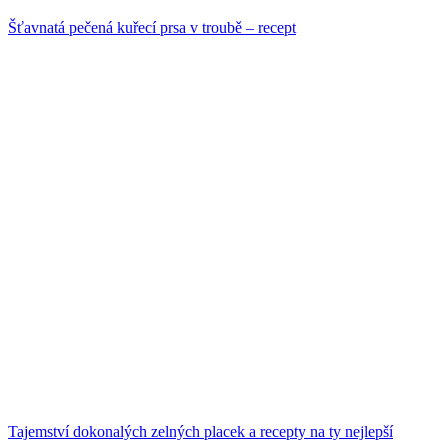
Šťavnatá pečená kuřecí prsa v troubě – recept
Tajemství dokonalých zelných placek a recepty na ty nejlepší