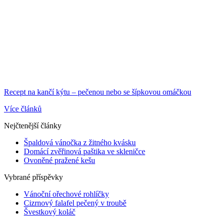
Recept na kančí kýtu – pečenou nebo se šípkovou omáčkou
Více článků
Nejčtenější články
Špaldová vánočka z žitného kvásku
Domácí zvěřinová paštika ve skleničce
Ovoněné pražené kešu
Vybrané příspěvky
Vánoční ořechové rohlíčky
Cizrnový falafel pečený v troubě
Švestkový koláč