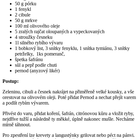
50 g pórku
1 fenykl
2 cibule
50 g mrkve
100 ml olivového oleje
5 zralých rajčat oloupaných a vypeckovaných
4 stroužky česneku
1l silného rybího vývaru
1 bobkový list, 3 snítky fenyklu, 1 snítka tymiánu, 3 snítky
petrželky, 1ks pomeranč,
špetka šafránu
sůl a pepř podle chuti
pernod (anyzový likér)
Postup:
Zeleninu, cibuli a česnek nakrájet na přiměřeně velké kousky, a vše
orestovat na olivovém oleji. Poté přidat Pernod a nechat přejít varem
a podlít rybím vývarem.
Přivést do varu, přidat koření, šafrán, citrónovou kůru a vložit ryby,
nejdříve tužší a následně ty měkké, úplně nakonec mušle. Necháme
mírně táhnout.
Pro zpestření lze krevety a langustýnky grilovat nebo péct na pánvi.