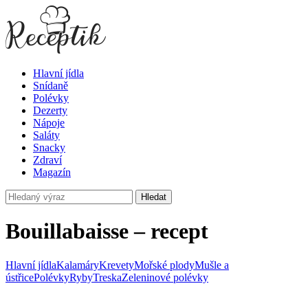
Hlavní jídla
Snídaně
Polévky
Dezerty
Nápoje
Saláty
Snacky
Zdraví
Magazín
Hledat
Bouillabaisse – recept
Hlavní jídla
Kalamáry
Krevety
Mořské plody
Mušle a
ústřice
Polévky
Ryby
Treska
Zeleninové polévky