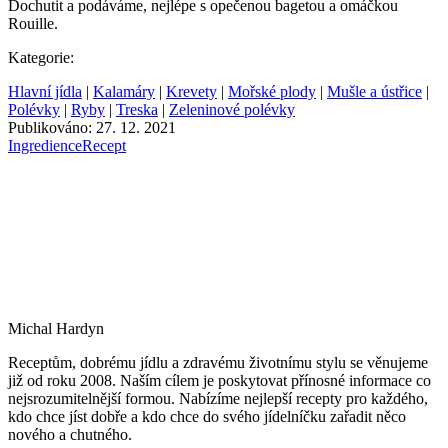
Dochutit a podáváme, nejlépe s opečenou bagetou a omáčkou
Rouille.
Kategorie:
Hlavní jídla
|
Kalamáry
|
Krevety
|
Mořské plody
|
Mušle a ústřice
|
Polévky
|
Ryby
|
Treska
|
Zeleninové polévky
Publikováno: 27. 12. 2021
Ingredience
Recept
Michal Hardyn
Receptům, dobrému jídlu a zdravému životnímu stylu se věnujeme
již od roku 2008. Naším cílem je poskytovat přínosné informace co
nejsrozumitelnější formou. Nabízíme nejlepší recepty pro každého,
kdo chce jíst dobře a kdo chce do svého jídelníčku zařadit něco
nového a chutného.