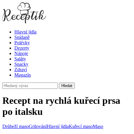
Hlavní jídla
Snídaně
Polévky
Dezerty
Nápoje
Saláty
Snacky
Zdraví
Magazín
Hledat
Recept na rychlá kuřecí prsa
po italsku
Drůbeží maso
Grilování
Hlavní jídla
Kuřecí maso
Maso