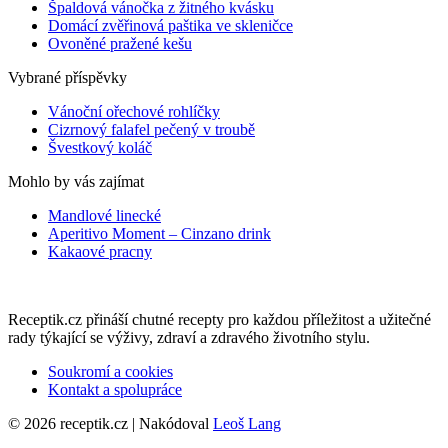
Špaldová vánočka z žitného kvásku
Domácí zvěřinová paštika ve skleničce
Ovoněné pražené kešu
Vybrané příspěvky
Vánoční ořechové rohlíčky
Cizrnový falafel pečený v troubě
Švestkový koláč
Mohlo by vás zajímat
Mandlové linecké
Aperitivo Moment – Cinzano drink
Kakaové pracny
Receptik.cz přináší chutné recepty pro každou příležitost a užitečné
rady týkající se výživy, zdraví a zdravého životního stylu.
Soukromí a cookies
Kontakt a spolupráce
© 2026 receptik.cz | Nakódoval
Leoš Lang