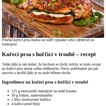
Plněná kuřecí prsa budou na talíři vypadat velice efektivně po
rozkrojení.
Kuřecí prsa s hořčicí v troubě – recept
Tohle jídlo je tak dobré, že bychom se divili, kdyby se tento recept
na kuřecí prsa nestal vaším oblíbeným. Navíc potřebujete jen pár
surovin a skvělé jídlo je na stole během chvíle.
Ingredience na kuřecí prsa s hořčicí v troubě
125 g mozzarelly nakrájené na malé kousky
50 g čedaru, nastrouhaného
1 lžíce hrubozrnné hořčice
4 kuřecí prsní řízky