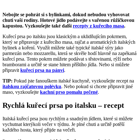
Nebojte se pohrát si s bylinkami, dokud nebudou vyhovovat
chuti vaší rodiny. Hotové jídlo podávejte s vařenou růžičkovou
kapustou.
Vyzkoušejte také další
recepty z kuřecího masa
.
Kuřecí prsa po italsku jsou klasickým a uklidňujícím pokrmem,
který se připravuje z kuřecího masa, rajčat a aromatických italských
bylinek a koření. Využít můžete také typické italské sýry jako
parmezán nebo mozzarellu, která se skvěle hodí hlavně na zapékaná
kuřecí prsa. Tento pokrm můžete podávat s těstovinami, rýží nebo
bramborami a určitě se stane hitem příštího jídla. Nebo si můžete
připravit
kuřecí prsa na pánvi
.
TIP:
Pokud jste fanouškem italské kuchyně, vyzkoušejte recept na
italskou rajčatovou polévku
. Nebo pokud si chcete připravit jiné
maso, vyzkoušejte
kachní prso pomalu pečené
.
Rychlá kuřecí prsa po italsku – recept
Italská kuřecí prsa jsou rychlým a snadným jídlem, které si můžete
vychutnat kterýkoli večer v týdnu. Je plné chuti a určitě potěší
každého hosta, který přijde na večeři.