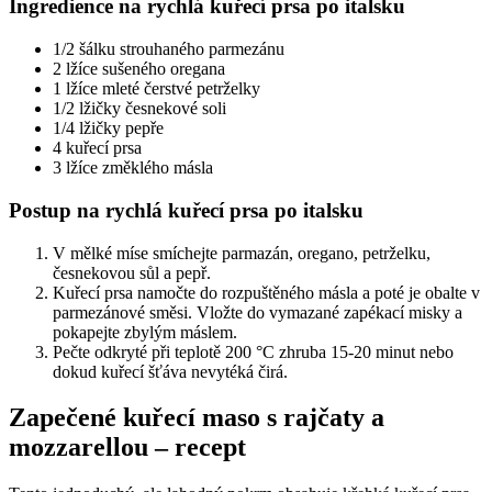
Ingredience na rychlá kuřecí prsa po italsku
1/2 šálku strouhaného parmezánu
2 lžíce sušeného oregana
1 lžíce mleté čerstvé petrželky
1/2 lžičky česnekové soli
1/4 lžičky pepře
4 kuřecí prsa
3 lžíce změklého másla
Postup na rychlá kuřecí prsa po italsku
V mělké míse smíchejte parmazán, oregano, petrželku,
česnekovou sůl a pepř.
Kuřecí prsa namočte do rozpuštěného másla a poté je obalte v
parmezánové směsi. Vložte do vymazané zapékací misky a
pokapejte zbylým máslem.
Pečte odkryté při teplotě 200 °C zhruba 15-20 minut nebo
dokud kuřecí šťáva nevytéká čirá.
Zapečené kuřecí maso s rajčaty a
mozzarellou – recept