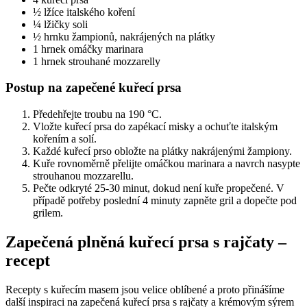
½ lžíce italského koření
¼ lžičky soli
½ hrnku žampionů, nakrájených na plátky
1 hrnek omáčky marinara
1 hrnek strouhané mozzarelly
Postup na zapečené kuřecí prsa
Předehřejte troubu na 190 °C.
Vložte kuřecí prsa do zapékací misky a ochuťte italským
kořením a solí.
Každé kuřecí prso obložte na plátky nakrájenými žampiony.
Kuře rovnoměrně přelijte omáčkou marinara a navrch nasypte
strouhanou mozzarellu.
Pečte odkryté 25-30 minut, dokud není kuře propečené. V
případě potřeby poslední 4 minuty zapněte gril a dopečte pod
grilem.
Zapečená plněná kuřecí prsa s rajčaty –
recept
Recepty s kuřecím masem jsou velice oblíbené a proto přinášíme
další inspiraci na zapečená kuřecí prsa s rajčaty a krémovým sýrem