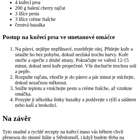
4 kuřecí prsa
200 g balení cherry rajčat
3 lžíce pesta
3 lžíce crème fraîche
čerstvá bazalka
Postup na kuřecí prsa ve smetanové omáčce
Na pánvi, nejlépe nepřilnavé, rozehřejte olej. Přidejte kuře a
smažte ho bez pohybu, dokud nezíská trochu barvy. Kuře
otočte a opečte z druhé strany. Pokračujte ve vaření 12-15
minut, dokud není kuře propečené. Vše dochuťte trochou soli
a pepře.
Rozpulte rajčata, vhoďte je do pánve a pár minut je míchejte,
dokud nezačnou měknout.
Snižte teplotu a vmíchejte pesto a crème fraîche, až vznikne
omáčka.
Posypte ji několika lístky bazalky a podávejte s rýží a salátem
nebo kaší a brokolicí.
Na závěr
Tyto snadné a rychlé recepty na kuřecí maso vás během chvil
přenesou do slunné Itálie a Středomoří, i když budete třeba na