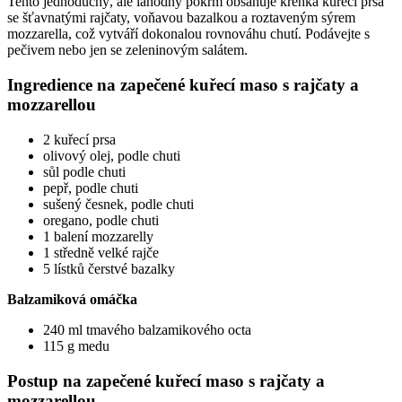
Tento jednoduchý, ale lahodný pokrm obsahuje křehká kuřecí prsa
se šťavnatými rajčaty, voňavou bazalkou a roztaveným sýrem
mozzarella, což vytváří dokonalou rovnováhu chutí. Podávejte s
pečivem nebo jen se zeleninovým salátem.
Ingredience na zapečené kuřecí maso s rajčaty a
mozzarellou
2 kuřecí prsa
olivový olej, podle chuti
sůl podle chuti
pepř, podle chuti
sušený česnek, podle chuti
oregano, podle chuti
1 balení mozzarelly
1 středně velké rajče
5 lístků čerstvé bazalky
Balzamiková omáčka
240 ml tmavého balzamikového octa
115 g medu
Postup na zapečené kuřecí maso s rajčaty a
mozzarellou