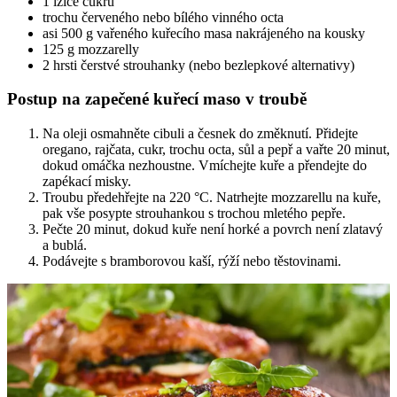
1 lžíce cukru
trochu červeného nebo bílého vinného octa
asi 500 g vařeného kuřecího masa nakrájeného na kousky
125 g mozzarelly
2 hrsti čerstvé strouhanky (nebo bezlepkové alternativy)
Postup na zapečené kuřecí maso v troubě
Na oleji osmahněte cibuli a česnek do změknutí. Přidejte
oregano, rajčata, cukr, trochu octa, sůl a pepř a vařte 20 minut,
dokud omáčka nezhoustne. Vmíchejte kuře a přendejte do
zapékací misky.
Troubu předehřejte na 220 °C. Natrhejte mozzarellu na kuře,
pak vše posypte strouhankou s trochou mletého pepře.
Pečte 20 minut, dokud kuře není horké a povrch není zlatavý
a bublá.
Podávejte s bramborovou kaší, rýží nebo těstovinami.