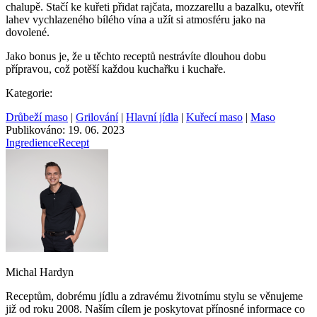
chalupě. Stačí ke kuřeti přidat rajčata, mozzarellu a bazalku, otevřít
lahev vychlazeného bílého vína a užít si atmosféru jako na
dovolené.
Jako bonus je, že u těchto receptů nestrávíte dlouhou dobu
přípravou, což potěší každou kuchařku i kuchaře.
Kategorie:
Drůbeží maso
|
Grilování
|
Hlavní jídla
|
Kuřecí maso
|
Maso
Publikováno: 19. 06. 2023
Ingredience
Recept
Michal Hardyn
Receptům, dobrému jídlu a zdravému životnímu stylu se věnujeme
již od roku 2008. Naším cílem je poskytovat přínosné informace co