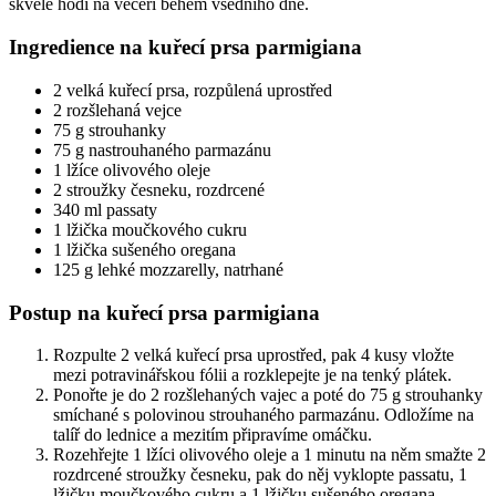
skvěle hodí na večeři během všedního dne.
Ingredience na kuřecí prsa parmigiana
2 velká kuřecí prsa, rozpůlená uprostřed
2 rozšlehaná vejce
75 g strouhanky
75 g nastrouhaného parmazánu
1 lžíce olivového oleje
2 stroužky česneku, rozdrcené
340 ml passaty
1 lžička moučkového cukru
1 lžička sušeného oregana
125 g lehké mozzarelly, natrhané
Postup na kuřecí prsa parmigiana
Rozpulte 2 velká kuřecí prsa uprostřed, pak 4 kusy vložte
mezi potravinářskou fólii a rozklepejte je na tenký plátek.
Ponořte je do 2 rozšlehaných vajec a poté do 75 g strouhanky
smíchané s polovinou strouhaného parmazánu. Odložíme na
talíř do lednice a mezitím připravíme omáčku.
Rozehřejte 1 lžíci olivového oleje a 1 minutu na něm smažte 2
rozdrcené stroužky česneku, pak do něj vyklopte passatu, 1
lžičku moučkového cukru a 1 lžičku sušeného oregana.