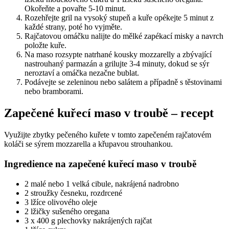
Okořeňte a povařte 5-10 minut.
Rozehřejte gril na vysoký stupeň a kuře opékejte 5 minut z
každé strany, poté ho vyjměte.
Rajčatovou omáčku nalijte do mělké zapékací misky a navrch
položte kuře.
Na maso rozsypte natrhané kousky mozzarelly a zbývající
nastrouhaný parmazán a grilujte 3-4 minuty, dokud se sýr
neroztaví a omáčka nezačne bublat.
Podávejte se zeleninou nebo salátem a případně s těstovinami
nebo bramborami.
Zapečené kuřecí maso v troubě – recept
Využijte zbytky pečeného kuřete v tomto zapečeném rajčatovém
koláči se sýrem mozzarella a křupavou strouhankou.
Ingredience na zapečené kuřecí maso v troubě
2 malé nebo 1 velká cibule, nakrájená nadrobno
2 stroužky česneku, rozdrcené
3 lžíce olivového oleje
2 lžičky sušeného oregana
3 x 400 g plechovky nakrájených rajčat