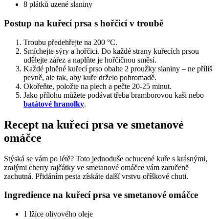
8 plátků uzené slaniny
Postup na kuřecí prsa s hořčicí v troubě
Troubu předehřejte na 200 °C.
Smíchejte sýry a hořčici. Do každé strany kuřecích prsou
udělejte zářez a naplňte je hořčičnou směsí.
Každé plněné kuřecí prso obalte 2 proužky slaniny – ne příliš
pevně, ale tak, aby kuře drželo pohromadě.
Okořeňte, položte na plech a pečte 20-25 minut.
Jako přílohu můžete podávat třeba bramborovou kaši nebo
batátové hranolky
.
Recept na kuřecí prsa ve smetanové
omáčce
Stýská se vám po létě? Toto jednoduše ochucené kuře s krásnými,
zralými cherry rajčátky ve smetanové omáčce vám zaručeně
zachutná. Přidáním pesta získáte další vrstvu oříškové chuti.
Ingredience na kuřecí prsa ve smetanové omáčce
1 lžíce olivového oleje