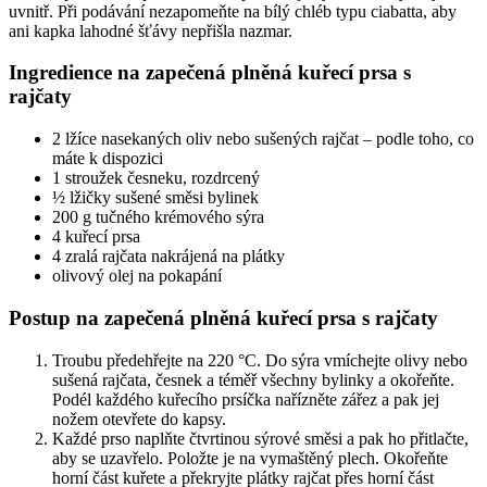
uvnitř. Při podávání nezapomeňte na bílý chléb typu ciabatta, aby
ani kapka lahodné šťávy nepřišla nazmar.
Ingredience na zapečená plněná kuřecí prsa s
rajčaty
2 lžíce nasekaných oliv nebo sušených rajčat – podle toho, co
máte k dispozici
1 stroužek česneku, rozdrcený
½ lžičky sušené směsi bylinek
200 g tučného krémového sýra
4 kuřecí prsa
4 zralá rajčata nakrájená na plátky
olivový olej na pokapání
Postup na zapečená plněná kuřecí prsa s rajčaty
Troubu předehřejte na 220 °C. Do sýra vmíchejte olivy nebo
sušená rajčata, česnek a téměř všechny bylinky a okořeňte.
Podél každého kuřecího prsíčka nařízněte zářez a pak jej
nožem otevřete do kapsy.
Každé prso naplňte čtvrtinou sýrové směsi a pak ho přitlačte,
aby se uzavřelo. Položte je na vymaštěný plech. Okořeňte
horní část kuřete a překryjte plátky rajčat přes horní část