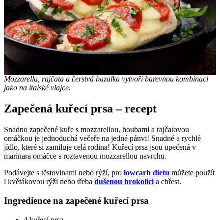
Mozzarella, rajčata a čerstvá bazalka vytvoří barevnou kombinaci
jako na italské vlajce.
Zapečená kuřecí prsa – recept
Snadno zapečené kuře s mozzarellou, houbami a rajčatovou
omáčkou je jednoduchá večeře na jedné pánvi! Snadné a rychlé
jídlo, které si zamiluje celá rodina! Kuřecí prsa jsou upečená v
marinara omáčce s roztavenou mozzarellou navrchu.
Podávejte s těstovinami nebo rýží, pro
lowcarb dietu
můžete použít
i květákovou rýži nebo třeba
dušenou brokolici
a chřest.
Ingredience na zapečené kuřecí prsa
4 kuřecí prsa