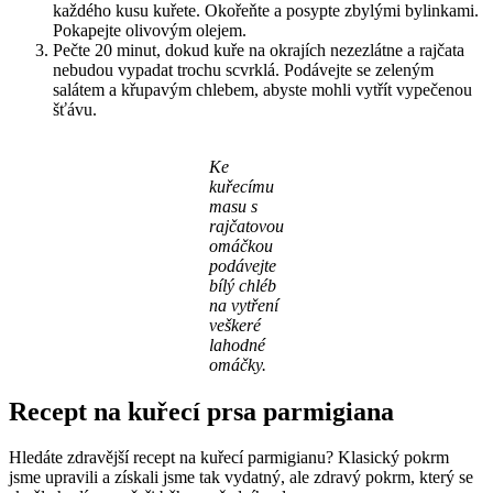
každého kusu kuřete. Okořeňte a posypte zbylými bylinkami.
Pokapejte olivovým olejem.
Pečte 20 minut, dokud kuře na okrajích nezezlátne a rajčata
nebudou vypadat trochu scvrklá. Podávejte se zeleným
salátem a křupavým chlebem, abyste mohli vytřít vypečenou
šťávu.
Ke
kuřecímu
masu s
rajčatovou
omáčkou
podávejte
bílý chléb
na vytření
veškeré
lahodné
omáčky.
Recept na kuřecí prsa parmigiana
Hledáte zdravější recept na kuřecí parmigianu? Klasický pokrm
jsme upravili a získali jsme tak vydatný, ale zdravý pokrm, který se