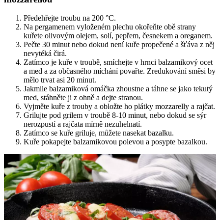
Předehřejte troubu na 200 °C.
Na pergamenem vyloženém plechu okořeňte obě strany
kuřete olivovým olejem, solí, pepřem, česnekem a oreganem.
Pečte 30 minut nebo dokud není kuře propečené a šťáva z něj
nevytéká čirá.
Zatímco je kuře v troubě, smíchejte v hrnci balzamikový ocet
a med a za občasného míchání povařte. Zredukování směsi by
mělo trvat asi 20 minut.
Jakmile balzamiková omáčka zhoustne a táhne se jako tekutý
med, stáhněte ji z ohně a dejte stranou.
Vyjměte kuře z trouby a obložte ho plátky mozzarelly a rajčat.
Grilujte pod grilem v troubě 8-10 minut, nebo dokud se sýr
nerozpustí a rajčata mírně nezuhelnatí.
Zatímco se kuře griluje, můžete nasekat bazalku.
Kuře pokapejte balzamikovou polevou a posypte bazalkou.