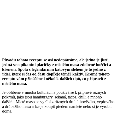
Původu tohoto receptu se asi nedopátráme, ale jedno je jisté,
jedná se o pikantní placičky z mletého masa zdobené hořčicí a
křenem. Spolu s legendárním katovým šlehem je to jedno z
jídel, které si čas od času dopřeje téměř každý. Kromě tohoto
receptu vám přinášíme i několik dalších tipů, co připravit z
mletého masa.
Je oblíbené v mnoha kulturách a používá se k přípravě různých
pokrmů, jako jsou hamburgery, sekaná, tacos, chilli a mnoho
dalších. Mleté maso se vyrábí z různých druhů hovězího, vepřového
a drůbežího masa a lze je koupit předem namleté nebo si je vyrobit
doma.