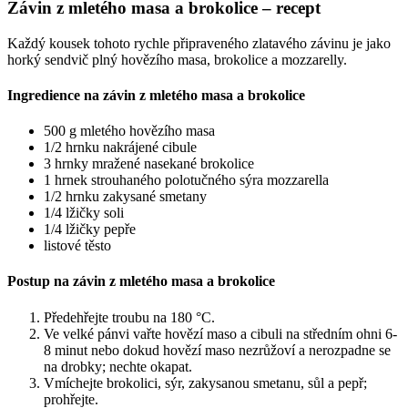
Závin z mletého masa a brokolice – recept
Každý kousek tohoto rychle připraveného zlatavého závinu je jako
horký sendvič plný hovězího masa, brokolice a mozzarelly.
Ingredience na závin z mletého masa a brokolice
500 g mletého hovězího masa
1/2 hrnku nakrájené cibule
3 hrnky mražené nasekané brokolice
1 hrnek strouhaného polotučného sýra mozzarella
1/2 hrnku zakysané smetany
1/4 lžičky soli
1/4 lžičky pepře
listové těsto
Postup na závin z mletého masa a brokolice
Předehřejte troubu na 180 °C.
Ve velké pánvi vařte hovězí maso a cibuli na středním ohni 6-
8 minut nebo dokud hovězí maso nezrůžoví a nerozpadne se
na drobky; nechte okapat.
Vmíchejte brokolici, sýr, zakysanou smetanu, sůl a pepř;
prohřejte.