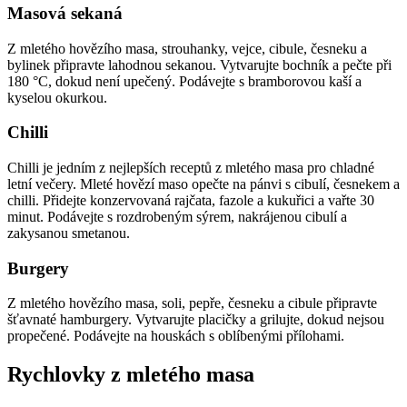
Masová sekaná
Z mletého hovězího masa, strouhanky, vejce, cibule, česneku a
bylinek připravte lahodnou sekanou. Vytvarujte bochník a pečte při
180 °C, dokud není upečený. Podávejte s bramborovou kaší a
kyselou okurkou.
Chilli
Chilli je jedním z nejlepších receptů z mletého masa pro chladné
letní večery. Mleté hovězí maso opečte na pánvi s cibulí, česnekem a
chilli. Přidejte konzervovaná rajčata, fazole a kukuřici a vařte 30
minut. Podávejte s rozdrobeným sýrem, nakrájenou cibulí a
zakysanou smetanou.
Burgery
Z mletého hovězího masa, soli, pepře, česneku a cibule připravte
šťavnaté hamburgery. Vytvarujte placičky a grilujte, dokud nejsou
propečené. Podávejte na houskách s oblíbenými přílohami.
Rychlovky z mletého masa