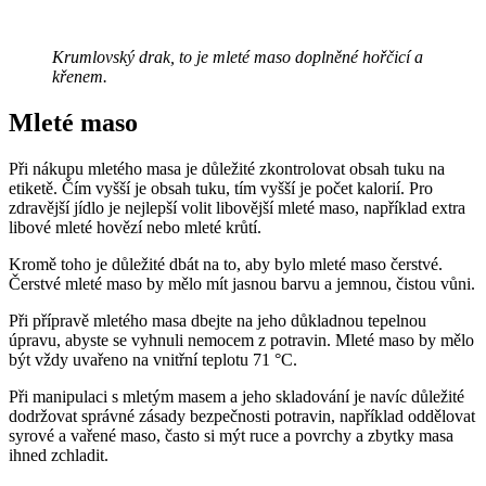
Krumlovský drak, to je mleté maso doplněné hořčicí a
křenem.
Mleté maso
Při nákupu mletého masa je důležité zkontrolovat obsah tuku na
etiketě. Čím vyšší je obsah tuku, tím vyšší je počet kalorií. Pro
zdravější jídlo je nejlepší volit libovější mleté maso, například extra
libové mleté hovězí nebo mleté krůtí.
Kromě toho je důležité dbát na to, aby bylo mleté maso čerstvé.
Čerstvé mleté maso by mělo mít jasnou barvu a jemnou, čistou vůni.
Při přípravě mletého masa dbejte na jeho důkladnou tepelnou
úpravu, abyste se vyhnuli nemocem z potravin. Mleté maso by mělo
být vždy uvařeno na vnitřní teplotu 71 °C.
Při manipulaci s mletým masem a jeho skladování je navíc důležité
dodržovat správné zásady bezpečnosti potravin, například oddělovat
syrové a vařené maso, často si mýt ruce a povrchy a zbytky masa
ihned zchladit.