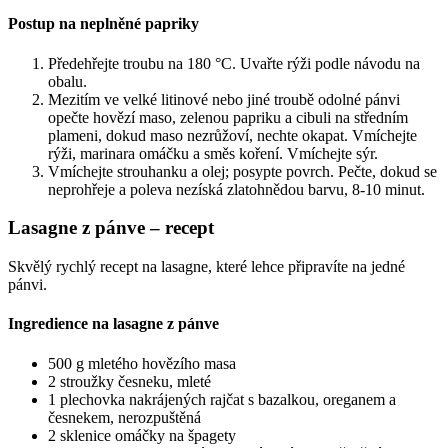
Postup na neplněné papriky
Předehřejte troubu na 180 °C. Uvařte rýži podle návodu na
obalu.
Mezitím ve velké litinové nebo jiné troubě odolné pánvi
opečte hovězí maso, zelenou papriku a cibuli na středním
plameni, dokud maso nezrůžoví, nechte okapat. Vmíchejte
rýži, marinara omáčku a směs koření. Vmíchejte sýr.
Vmíchejte strouhanku a olej; posypte povrch. Pečte, dokud se
neprohřeje a poleva nezíská zlatohnědou barvu, 8-10 minut.
Lasagne z pánve – recept
Skvělý rychlý recept na lasagne, které lehce připravíte na jedné
pánvi.
Ingredience na lasagne z pánve
500 g mletého hovězího masa
2 stroužky česneku, mleté
1 plechovka nakrájených rajčat s bazalkou, oreganem a
česnekem, nerozpuštěná
2 sklenice omáčky na špagety