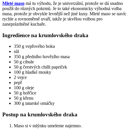
Mleté maso
má tu výhodu, že je univerzální, protože se dá snadno
použít do různých pokrmů. Je to také ekonomicky výhodná volba
masa, protože je obvykle levnější než jiné kusy. Mleté maso se navíc
rychle a rovnoměrně uvaří, takže je skvělou volbou pro
zaneprázdněné kuchaře.
Ingredience na krumlovského draka
350 g vepřového boku
sůl
350 g předního hovězího masa
50 g cibule
50 g čerstvých chilli papriček
100 g hladké mouky
2 vejce
pepř
100 g oleje
50 g hořčice
50 g křenu
300 g tatarské omáčky
Postup na krumlovského draka
Maso si v mlýnku umeleme najemno.