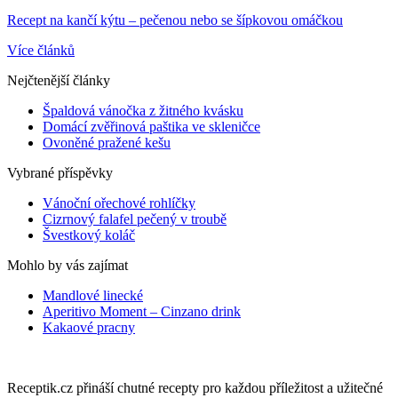
Recept na kančí kýtu – pečenou nebo se šípkovou omáčkou
Více článků
Nejčtenější články
Špaldová vánočka z žitného kvásku
Domácí zvěřinová paštika ve skleničce
Ovoněné pražené kešu
Vybrané příspěvky
Vánoční ořechové rohlíčky
Cizrnový falafel pečený v troubě
Švestkový koláč
Mohlo by vás zajímat
Mandlové linecké
Aperitivo Moment – Cinzano drink
Kakaové pracny
Receptik.cz přináší chutné recepty pro každou příležitost a užitečné