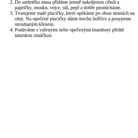
Do umletého masa přidáme jemně nakrájenou cibuli a
papričky, mouku, vejce, sůl, pepř a dobře promícháme.
Tvarujeme malé placičky, které opékáme po obou stranách na
oleji. Na opečené placičky dáme trochu hořčice a posypeme
strouhaným křenem.
Podáváme s vařenými nebo opečenými brambory přelité
tatarskou omáčkou.