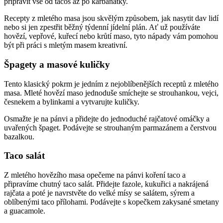
připravit vše od tacos až po karbanátky.
Recepty z mletého masa jsou skvělým způsobem, jak nasytit dav lidí
nebo si jen zpestřit běžný týdenní jídelní plán. Ať už používáte
hovězí, vepřové, kuřecí nebo krůtí maso, tyto nápady vám pomohou
být při práci s mletým masem kreativní.
Špagety a masové kuličky
Tento klasický pokrm je jedním z nejoblíbenějších receptů z mletého
masa. Mleté hovězí maso jednoduše smíchejte se strouhankou, vejci,
česnekem a bylinkami a vytvarujte kuličky.
Osmažte je na pánvi a přidejte do jednoduché rajčatové omáčky a
uvařených špaget. Podávejte se strouhaným parmazánem a čerstvou
bazalkou.
Taco salát
Z mletého hovězího masa opečeme na pánvi koření taco a
připravíme chutný taco salát. Přidejte fazole, kukuřici a nakrájená
rajčata a poté je navrstvěte do velké mísy se salátem, sýrem a
oblíbenými taco přílohami. Podávejte s kopečkem zakysané smetany
a guacamole.