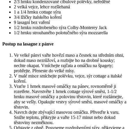
2/3 hrnku kondenzované cibulové polévky, neředěné
2 velká vejce, lehce rozšlehaná
1 a 1/4 hrnku cottage sýra
3/4 lžičky italského koření
9 lasagní bez vaření
1/2 hrnku rozdrobeného sýra Colby-Monterey Jack
1/2 hrnku strouhaného polotučného sýra mozzarella
Postup na lasagne z pánve
Ve velké pánvi vařte hovězí maso a česnek na středním ohni,
dokud maso nezrůžoví, a rozbijte ho na drobné kousky;
nechte okapat. Vmíchejte rajčata a omáčku na špagety;
prohřejte. Přeneste do velké mísy.
V malé misce smíchejte polévku, vejce, sýr cottage a italské
koření.
Vraťte 1 hrnek masové omáčky na pánev, rovnoměrně ji
rozetřete. Navrstvěte 1 hrnek cottage sýrové směsi, 1-1/2
hrnku masové omáčky a polovinu těstovin, které rozlámejte,
aby se vešly. Opakujte vrstvy sýrové směsi, masové omáčky a
těstovin.
Navrch dejte zbývající masovou omáčku. Přiveďte k varu.
Snižte teplotu, přikryjte a vařte 15-17 minut nebo dokud
těstoviny nezměknou.
Odstavte z ohně. Posypeme rozdrobenými sýry, přikryjeme a