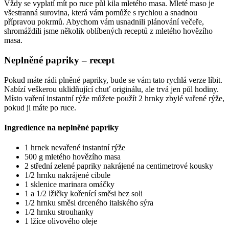
Vždy se vyplatí mít po ruce půl kila mletého masa. Mleté maso je
všestranná surovina, která vám pomůže s rychlou a snadnou
přípravou pokrmů. Abychom vám usnadnili plánování večeře,
shromáždili jsme několik oblíbených receptů z mletého hovězího
masa.
Neplněné papriky – recept
Pokud máte rádi plněné papriky, bude se vám tato rychlá verze líbit.
Nabízí veškerou uklidňující chuť originálu, ale trvá jen půl hodiny.
Místo vaření instantní rýže můžete použít 2 hrnky zbylé vařené rýže,
pokud ji máte po ruce.
Ingredience na neplněné papriky
1 hrnek nevařené instantní rýže
500 g mletého hovězího masa
2 střední zelené papriky nakrájené na centimetrové kousky
1/2 hrnku nakrájené cibule
1 sklenice marinara omáčky
1 a 1/2 lžičky kořenící směsi bez soli
1/2 hrnku směsi drceného italského sýra
1/2 hrnku strouhanky
1 lžíce olivového oleje