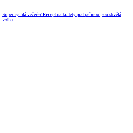
Super rychlá večeře? Recept na kotlety pod peřinou jsou skvělá
volba