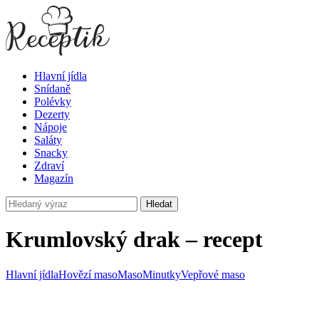
Hlavní jídla
Snídaně
Polévky
Dezerty
Nápoje
Saláty
Snacky
Zdraví
Magazín
Hledat
Krumlovský drak – recept
Hlavní jídla
Hovězí maso
Maso
Minutky
Vepřové maso