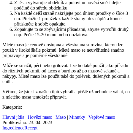
Z těsta vytvarujte obdélník a polovinu hovězí směsi dejte
podélně do středu obdélníku.
Na každé delší straně nakrájejte pod úhlem proužky o šířce 3
cm. Přeložte 1 proužek z každé strany přes náplň a konce
přitiskněte k sobě; opakujte.
Zopakujte to se zbývajícími přísadami, abyste vytvořili druhý
cop. Pečte 15-20 minut nebo dozlatova.
Mleté maso je cenově dostupná a všestranná surovina, kterou lze
použít v široké škále pokrmů. Mleté maso se neuvěřitelně snadno
připravuje a je poměrně všestranné.
Může se smažit, péct nebo grilovat. Lze ho také použít jako přísadu
do různých pokrmů, od tacos a burritos až po masové sekané a
nákypy. Mleté maso lze použít také do polévek, dušených pokrmů a
chilli.
Věříme, že jste si z našich tipů vybrali a příště už nebudete váhat, co
z mletého masa tentokrát připravit.
Kategorie:
Hlavní jídla
|
Hovězí maso
|
Maso
|
Minutky
|
Vepřové maso
Publikováno: 23. 04. 2023
Ingredience
Recept