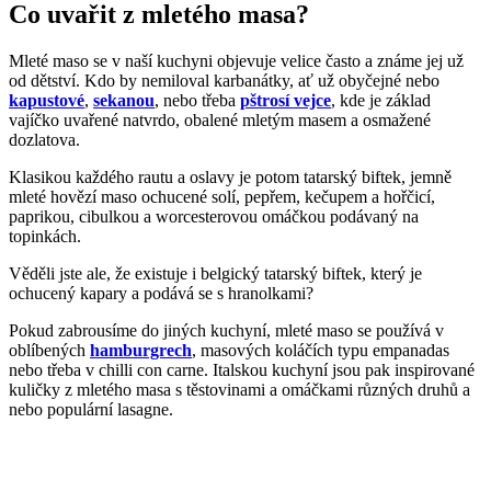
Co uvařit z mletého masa?
Mleté maso se v naší kuchyni objevuje velice často a známe jej už
od dětství. Kdo by nemiloval karbanátky, ať už obyčejné nebo
kapustové
,
sekanou
, nebo třeba
pštrosí vejce
, kde je základ
vajíčko uvařené natvrdo, obalené mletým masem a osmažené
dozlatova.
Klasikou každého rautu a oslavy je potom tatarský biftek, jemně
mleté hovězí maso ochucené solí, pepřem, kečupem a hořčicí,
paprikou, cibulkou a worcesterovou omáčkou podávaný na
topinkách.
Věděli jste ale, že existuje i belgický tatarský biftek, který je
ochucený kapary a podává se s hranolkami?
Pokud zabrousíme do jiných kuchyní, mleté maso se používá v
oblíbených
hamburgrech
, masových koláčích typu empanadas
nebo třeba v chilli con carne. Italskou kuchyní jsou pak inspirované
kuličky z mletého masa s těstovinami a omáčkami různých druhů a
nebo populární lasagne.