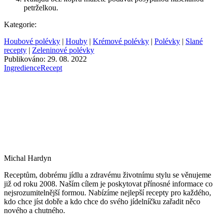
petrželkou.
Kategorie:
Houbové polévky
|
Houby
|
Krémové polévky
|
Polévky
|
Slané
recepty
|
Zeleninové polévky
Publikováno: 29. 08. 2022
Ingredience
Recept
Michal Hardyn
Receptům, dobrému jídlu a zdravému životnímu stylu se věnujeme
již od roku 2008. Naším cílem je poskytovat přínosné informace co
nejsrozumitelnější formou. Nabízíme nejlepší recepty pro každého,
kdo chce jíst dobře a kdo chce do svého jídelníčku zařadit něco
nového a chutného.