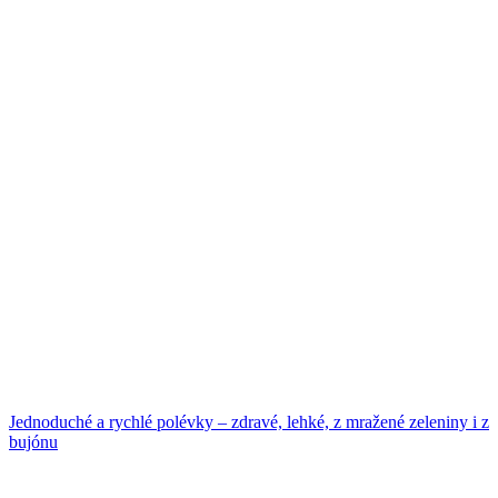
Jednoduché a rychlé polévky – zdravé, lehké, z mražené zeleniny i z
bujónu