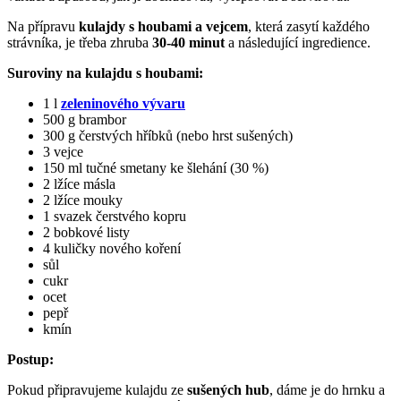
Na přípravu
kulajdy s houbami a vejcem
, která zasytí každého
strávníka, je třeba zhruba
30-40 minut
a následující ingredience.
Suroviny na kulajdu s houbami:
1 l
zeleninového vývaru
500 g brambor
300 g čerstvých hříbků (nebo hrst sušených)
3 vejce
150 ml tučné smetany ke šlehání (30 %)
2 lžíce másla
2 lžíce mouky
1 svazek čerstvého kopru
2 bobkové listy
4 kuličky nového koření
sůl
cukr
ocet
pepř
kmín
Postup:
Pokud připravujeme kulajdu ze
sušených hub
, dáme je do hrnku a