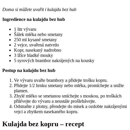
Doma si můžete uvařit i kulajdu bez hub
Ingredience na kulajdu bez hub
1 litr vývaru
Šálek mléka nebo smetany
250 ml kysané smetany
2 vejce, uvařená natvrdo
Kopr, nasekaný nadrobno
3 lžíce hladké mouky
5 syrových brambor nakrájených na kousky
Postup na kulajdu bez hub
Ve vývaru uvařte brambory a přidejte trošku kopru.
Přidejte 1/2 hrnku smetany nebo mléka, promíchejte a snižte
plamen.
Zbylé mléko se smetanou smíchejte s moukou, po troškách
přilévejte do vývaru a neustále prošlehávejte.
Odstraňte z plotny, přendejte do misek a ozdobte nakrájenými
vejci a zbytkem nasekaného kopru.
Kulajda bez kopru – recept