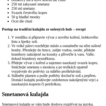
250 ml zakysané smetany
250 ml smetany
Svazek čerstvého kopru
50 g hladké mouky
Ocet dle chuti
Postup na tradiční kulajdu ze sušených hub – recept
V rendlíku si připravte vývar z nového koření, bobkového
listu a špetky soli.
Ve velké pánvi rozehřejte máslo a osmahněte na něm sušené
houby. Přendejte do hrnce, zalijte vodou, osolte, přidejte
brambory nakrájené na kousky a přiveďte k varu. Vařte,
dokud brambory nezměknou.
Přidejte vývar z koření a najemno nasekaný svazek kopru.
Smíchejte smetanu s moukou a po troškách opatrně
vsypávejte do polévky za stálého prošlehávání.
Stáhněte plamen a podle potřeby dochuťte solí a pepřem.
Domácí kulajdu podávejte ozdobenou nakrájenými vejci a
nasekaným koprem či petrželkou.
Smetanová kulajda
Smetanová kulajda se vám bude doslova rozplývat na jazyku.