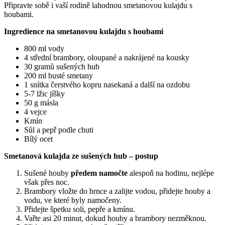
Připravte sobě i vaší rodině lahodnou smetanovou kulajdu s
houbami.
Ingredience na smetanovou kulajdu s houbami
800 ml vody
4 střední brambory, oloupané a nakrájené na kousky
30 gramů sušených hub
200 ml husté smetany
1 snítka čerstvého kopru nasekaná a další na ozdobu
5-7 lžic jíšky
50 g másla
4 vejce
Kmín
Sůl a pepř podle chuti
Bílý ocet
Smetanová kulajda ze sušených hub – postup
Sušené houby
předem namočte
alespoň na hodinu, nejlépe
však přes noc.
Brambory vložte do hrnce a zalijte vodou, přidejte houby a
vodu, ve které byly namočeny.
Přidejte špetku soli, pepře a kmínu.
Vařte asi 20 minut, dokud houby a brambory nezměknou.