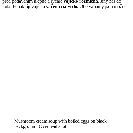
před podáváním klepne a rychle
vajíčko rozmíchá
. Jiný zas do
kulajdy nakrájí vajíčka
vařená natvrdo
. Obě varianty jsou možné.
Mushroom cream soup with boiled eggs on black
background. Overhead shot.