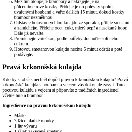
Mezitím oloupejte brambory a nakrájejte je na
půlcentimetrové kostky. Přidejte je do polévky spolu s
uvařenými houbami a vařte dalších 15 minut, dokud kostky
brambor nezměknou.
Odstavte hotovou rychlou kulajdu ze sporáku, přilijte smetanu
a zamíchejte. Přidejte ocet, cukr, mletý pepř a nasekaný kopr.
Dále již nevařte.
Promíchejte vařečkou, podle potřeby dochuťte solí nebo
cukrem.
Hotovou smetanovou kulajdu nechte 5 minut odstát a poté
podávejte.
Pravá krkonošská kulajda
Kdo by si občas nechtěl dopřát pravou krkonošskou kulajdu? Pravá
krkonošská kulajda s houbami a vejcem vás dokonale zasytí. Tuto
poctivou kulajdu s vejcem si připravíte z tradičních ingrediencí
včetně hub a brambor.
Ingredience na pravou krkonošskou kulajdu
Máslo
3 lžíce hladké mouky
1 litr vývaru
1 šálek zakysané smetany