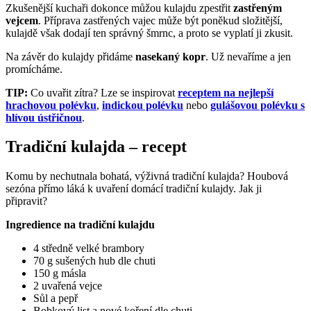
Zkušenější kuchaři dokonce můžou kulajdu zpestřit
zastřeným
vejcem
. Příprava zastřených vajec může být poněkud složitější,
kulajdě však dodají ten správný šmrnc, a proto se vyplatí ji zkusit.
Na závěr do kulajdy přidáme
nasekaný kopr
. Už nevaříme a jen
promícháme.
TIP:
Co uvařit zítra? Lze se inspirovat
receptem na nejlepší
hrachovou polévku
,
indickou polévku
nebo
gulášovou polévku s
hlívou ústřičnou
.
Tradiční kulajda – recept
Komu by nechutnala bohatá, výživná tradiční kulajda? Houbová
sezóna přímo láká k uvaření domácí tradiční kulajdy. Jak ji
připravit?
Ingredience na tradiční kulajdu
4 středně velké brambory
70 g sušených hub dle chuti
150 g másla
2 uvařená vejce
Sůl a pepř
Bobkový list a nové koření dle chuti