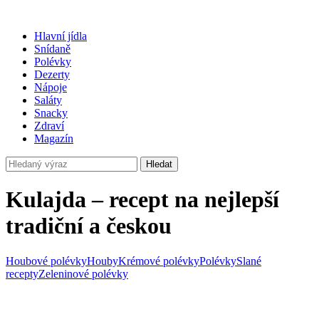
Hlavní jídla
Snídaně
Polévky
Dezerty
Nápoje
Saláty
Snacky
Zdraví
Magazín
Hledat
Kulajda – recept na nejlepší
tradiční a českou
Houbové polévky
Houby
Krémové polévky
Polévky
Slané
recepty
Zeleninové polévky