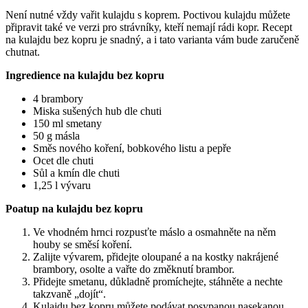
Není nutné vždy vařit kulajdu s koprem. Poctivou kulajdu můžete
připravit také ve verzi pro strávníky, kteří nemají rádi kopr. Recept
na kulajdu bez kopru je snadný, a i tato varianta vám bude zaručeně
chutnat.
Ingredience na kulajdu bez kopru
4 brambory
Miska sušených hub dle chuti
150 ml smetany
50 g másla
Směs nového koření, bobkového listu a pepře
Ocet dle chuti
Sůl a kmín dle chuti
1,25 l vývaru
Poatup na kulajdu bez kopru
Ve vhodném hrnci rozpusťte máslo a osmahněte na něm
houby se směsí koření.
Zalijte vývarem, přidejte oloupané a na kostky nakrájené
brambory, osolte a vařte do změknutí brambor.
Přidejte smetanu, důkladně promíchejte, stáhněte a nechte
takzvaně „dojít“.
Kulajdu bez kopru můžete podávat posypanou nasekanou