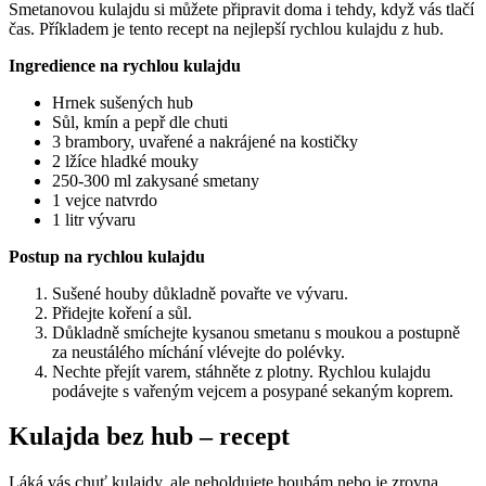
Smetanovou kulajdu si můžete připravit doma i tehdy, když vás tlačí
čas. Příkladem je tento recept na nejlepší rychlou kulajdu z hub.
Ingredience na rychlou kulajdu
Hrnek sušených hub
Sůl, kmín a pepř dle chuti
3 brambory, uvařené a nakrájené na kostičky
2 lžíce hladké mouky
250-300 ml zakysané smetany
1 vejce natvrdo
1 litr vývaru
Postup na rychlou kulajdu
Sušené houby důkladně povařte ve vývaru.
Přidejte koření a sůl.
Důkladně smíchejte kysanou smetanu s moukou a postupně
za neustálého míchání vlévejte do polévky.
Nechte přejít varem, stáhněte z plotny. Rychlou kulajdu
podávejte s vařeným vejcem a posypané sekaným koprem.
Kulajda bez hub – recept
Láká vás chuť kulajdy, ale neholdujete houbám nebo je zrovna