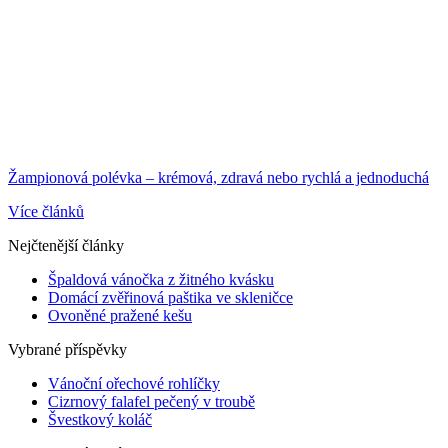
Žampionová polévka – krémová, zdravá nebo rychlá a jednoduchá
Více článků
Nejčtenější články
Špaldová vánočka z žitného kvásku
Domácí zvěřinová paštika ve skleničce
Ovoněné pražené kešu
Vybrané příspěvky
Vánoční ořechové rohlíčky
Cizrnový falafel pečený v troubě
Švestkový koláč