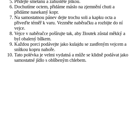
Přidejte smetanu a zahustěte jíškou.
Dochutíme octem, přidáme máslo na zjemnění chuti a
přidáme nasekaný kopr.
Na samostatnou pánev dejte trochu soli a kapku octa a
přiveďte téměř k varu. Vezměte naběračku a rozbijte do ní
vejce.
Vejce v naběračce pošírujte tak, aby žloutek zůstal měkký a
byl obalený bílkem.
Každou porci podávejte jako kulajdu se zastřeným vejcem a
snítkou kopru nahoře.
Tato polévka je velmi vydatná a může se klidně podávat jako
samostatné jídlo s oblíbeným chlebem.