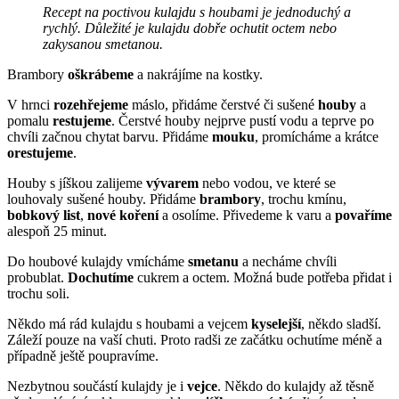
Recept na poctivou kulajdu s houbami je jednoduchý a
rychlý. Důležité je kulajdu dobře ochutit octem nebo
zakysanou smetanou.
Brambory
oškrábeme
a nakrájíme na kostky.
V hrnci
rozehřejeme
máslo, přidáme čerstvé či sušené
houby
a
pomalu
restujeme
. Čerstvé houby nejprve pustí vodu a teprve po
chvíli začnou chytat barvu. Přidáme
mouku
, promícháme a krátce
orestujeme
.
Houby s jíškou zalijeme
vývarem
nebo vodou, ve které se
louhovaly sušené houby. Přidáme
brambory
, trochu kmínu,
bobkový list
,
nové koření
a osolíme. Přivedeme k varu a
povaříme
alespoň 25 minut.
Do houbové kulajdy vmícháme
smetanu
a necháme chvíli
probublat.
Dochutíme
cukrem a octem. Možná bude potřeba přidat i
trochu soli.
Někdo má rád kulajdu s houbami a vejcem
kyselejší
, někdo sladší.
Záleží pouze na vaší chuti. Proto radši ze začátku ochutíme méně a
případně ještě poupravíme.
Nezbytnou součástí kulajdy je i
vejce
. Někdo do kulajdy až těsně