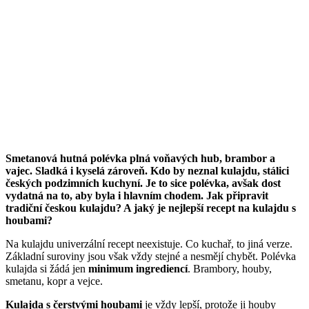
Smetanová hutná polévka plná voňavých hub, brambor a
vajec. Sladká i kyselá zároveň. Kdo by neznal kulajdu, stálici
českých podzimních kuchyní. Je to sice polévka, avšak dost
vydatná na to, aby byla i hlavním chodem. Jak připravit
tradiční českou kulajdu? A jaký je nejlepší recept na kulajdu s
houbami?
Na kulajdu univerzální recept neexistuje. Co kuchař, to jiná verze.
Základní suroviny jsou však vždy stejné a nesmějí chybět. Polévka
kulajda si žádá jen
minimum ingrediencí
. Brambory, houby,
smetanu, kopr a vejce.
Kulajda s čerstvými houbami
je vždy lepší, protože ji houby