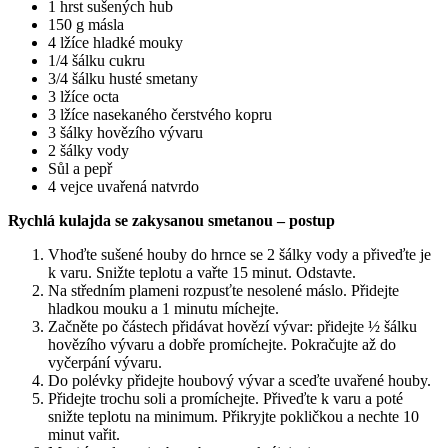
1 hrst sušených hub
150 g másla
4 lžíce hladké mouky
1/4 šálku cukru
3/4 šálku husté smetany
3 lžíce octa
3 lžíce nasekaného čerstvého kopru
3 šálky hovězího vývaru
2 šálky vody
Sůl a pepř
4 vejce uvařená natvrdo
Rychlá kulajda se zakysanou smetanou – postup
Vhoďte sušené houby do hrnce se 2 šálky vody a přiveďte je
k varu. Snižte teplotu a vařte 15 minut. Odstavte.
Na středním plameni rozpusťte nesolené máslo. Přidejte
hladkou mouku a 1 minutu míchejte.
Začněte po částech přidávat hovězí vývar: přidejte ½ šálku
hovězího vývaru a dobře promíchejte. Pokračujte až do
vyčerpání vývaru.
Do polévky přidejte houbový vývar a sceďte uvařené houby.
Přidejte trochu soli a promíchejte. Přiveďte k varu a poté
snižte teplotu na minimum. Přikryjte pokličkou a nechte 10
minut vařit.