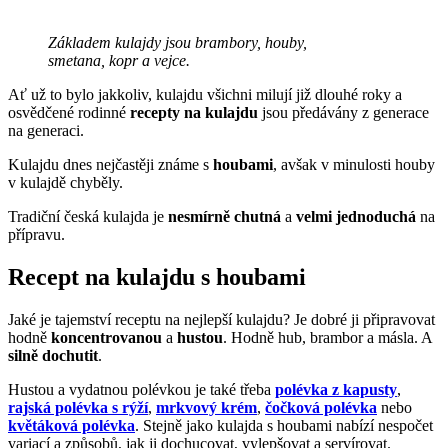
Základem kulajdy jsou brambory, houby,
smetana, kopr a vejce.
Ať už to bylo jakkoliv, kulajdu všichni milují již dlouhé roky a
osvědčené rodinné
recepty na kulajdu
jsou předávány z generace
na generaci.
Kulajdu dnes nejčastěji známe s
houbami
, avšak v minulosti houby
v kulajdě chyběly.
Tradiční česká kulajda je
nesmírně chutná
a
velmi jednoduchá
na
přípravu.
Recept na kulajdu s houbami
Jaké je tajemství receptu na nejlepší kulajdu? Je dobré ji připravovat
hodně
koncentrovanou
a
hustou
. Hodně hub, brambor a másla. A
silně dochutit
.
Hustou a vydatnou polévkou je také třeba
polévka z kapusty
,
rajská polévka s rýží
,
mrkvový krém
,
čočková polévka
nebo
květáková polévka
. Stejně jako kulajda s houbami nabízí nespočet
variací a způsobů, jak ji dochucovat, vylepšovat a servírovat.