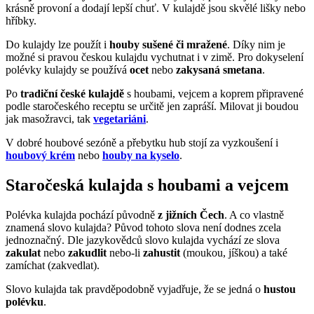
krásně provoní a dodají lepší chuť. V kulajdě jsou skvělé lišky nebo
hříbky.
Do kulajdy lze použít i
houby sušené či mražené
. Díky nim je
možné si pravou českou kulajdu vychutnat i v zimě. Pro dokyselení
polévky kulajdy se používá
ocet
nebo
zakysaná smetana
.
Po
tradiční české kulajdě
s houbami, vejcem a koprem připravené
podle staročeského receptu se určitě jen zapráší. Milovat ji boudou
jak masožravci, tak
vegetariáni
.
V dobré houbové sezóně a přebytku hub stojí za vyzkoušení i
houbový krém
nebo
houby na kyselo
.
Staročeská kulajda s houbami a vejcem
Polévka kulajda pochází původně
z jižních Čech
. A co vlastně
znamená slovo kulajda? Původ tohoto slova není dodnes zcela
jednoznačný. Dle jazykovědců slovo kulajda vychází ze slova
zakulat
nebo
zakudlit
nebo-li
zahustit
(moukou, jíškou) a také
zamíchat (zakvedlat).
Slovo kulajda tak pravděpodobně vyjadřuje, že se jedná o
hustou
polévku
.