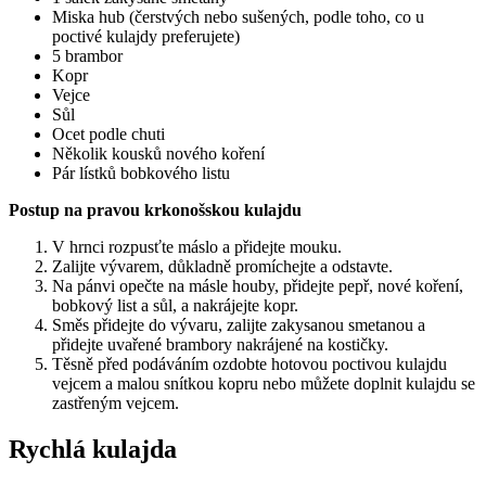
Miska hub (čerstvých nebo sušených, podle toho, co u
poctivé kulajdy preferujete)
5 brambor
Kopr
Vejce
Sůl
Ocet podle chuti
Několik kousků nového koření
Pár lístků bobkového listu
Postup na pravou krkonošskou kulajdu
V hrnci rozpusťte máslo a přidejte mouku.
Zalijte vývarem, důkladně promíchejte a odstavte.
Na pánvi opečte na másle houby, přidejte pepř, nové koření,
bobkový list a sůl, a nakrájejte kopr.
Směs přidejte do vývaru, zalijte zakysanou smetanou a
přidejte uvařené brambory nakrájené na kostičky.
Těsně před podáváním ozdobte hotovou poctivou kulajdu
vejcem a malou snítkou kopru nebo můžete doplnit kulajdu se
zastřeným vejcem.
Rychlá kulajda