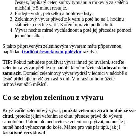
česnek, řapíkatý celer, snítky tymiánu a mrkev a za stálého
míchání je 5 minut restujte.
Přidejte vodu, petrželku a bobkové listy.
Zeleninový vývar přiveďte k varu a poté ho na 1 hodinu
stáhněte a nechte vařit. Koření upravte podle chuti.
Vývar nechte mírně vychladnout a poté jej přeceďte pomocí
jemného sítka.
S takto připraveným zeleninovým vývarem máte připravenou
například
tradiční česnekovou polévku
raz dva.
TIP:
Pokud nebudete používat vývar ihned po uvaření, sceďte
zeleninu a vývar přelijte do nádob, které můžete
skladovat
nebo
zamrazit
. Domácí zeleninový vývar vydrží v lednici v nádobě s
těsně přiléhajícím víčkem asi 5 dní. V mrazáku ho můžete
uchovávat až 5 měsíců.
Co se zbylou zeleninou z vývaru
Když vaříte zeleninový vývar,
použitá zelenina ztratí hodně ze své
chuti
, protože jejím vařením se chuť přenese právě do vývaru
samotného. Pokud ale nechcete se zeleninou plýtvat, nemusíte ji
nutně hned vyhazovat do koše. Máme pro vás pár tipů, jak jí
kreativně recyklovat
.