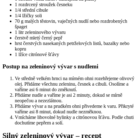
1 rozdrcený stroužek česneku
1/4 střední cibule
1/4 lžičky soli
70 g malých těstovin, vaječných nudlí nebo rozdrobených
špaget
1 litr zeleninového vývaru
čerstvě mletý černý pepř
hrst čerstvých nasekaných petrželových listů, bazalky nebo
kopru
1 lžíce citrónové šťávy
Postup na zeleninový vývar s nudlemi
Ve středně velkém hrnci na mírném ohni rozehřejeme olivový
olej. Přidáme všechnu zeleninu, česnek a cibuli. Osolíme a
vaříme asi 6 minut do změknutí.
Přidáme nudle a vaříme je asi 2 minuty, dokud se mírně
neopečou a nezezlátnou.
Přidáme vývar a na prudkém ohni přivedeme k varu. Přikryté
vaříme asi 8 minut, dokud nudle nezměknou.
Vmícháme libovolné bylinky a citrónovou šťávu. Podle chuti
dochutíme pepřem a solí.
Silný zeleninový vývar – recept