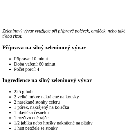
Zeleninový vývar využijete při přípravě polévek, omáček, nebo také
třeba rizot.
Příprava na silný zeleninový vývar
Příprava: 10 minut
Doba vaření: 60 minut
Počet porcí: 4
Ingredience na silný zeleninový vývar
225 g hub
2 velké mrkve nakrájené na kousky
2 nasekané stonky celeru
1 pórek, nakrájený na kolečka
1 hlavička česneku
1 rozčtvrcené rajče
1/2 jablka nebo hrušky nakrájené na plátky
1 hrst petržele se stonky