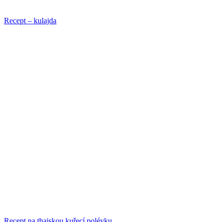
Recept – kulajda
Recept na thajskou kuřecí polévku