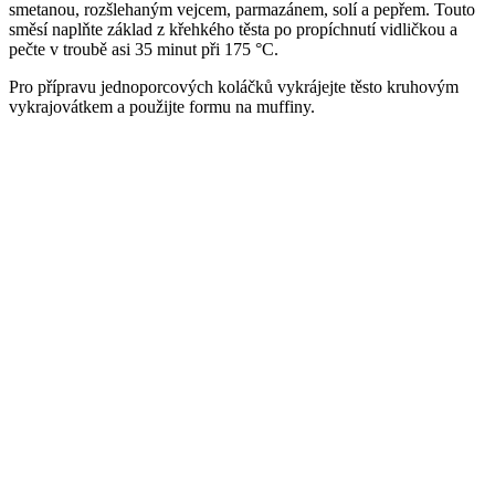
smetanou, rozšlehaným vejcem, parmazánem, solí a pepřem. Touto
směsí naplňte základ z křehkého těsta po propíchnutí vidličkou a
pečte v troubě asi 35 minut při 175 °C.
Pro přípravu jednoporcových koláčků vykrájejte těsto kruhovým
vykrajovátkem a použijte formu na muffiny.