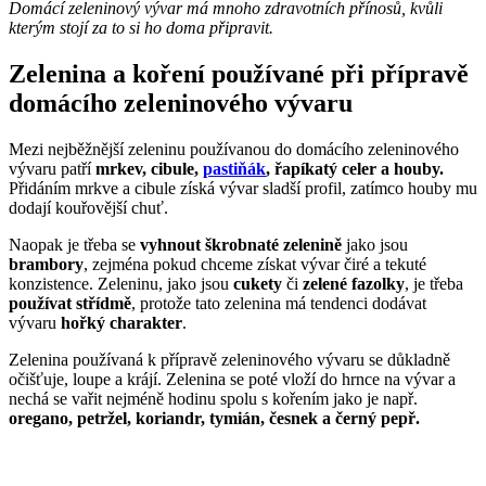
Domácí zeleninový vývar má mnoho zdravotních přínosů, kvůli
kterým stojí za to si ho doma připravit.
Zelenina a koření používané při přípravě
domácího zeleninového vývaru
Mezi nejběžnější zeleninu používanou do domácího zeleninového
vývaru patří
mrkev, cibule,
pastiňák
, řapíkatý celer a houby.
Přidáním mrkve a cibule získá vývar sladší profil, zatímco houby mu
dodají kouřovější chuť.
Naopak je třeba se
vyhnout škrobnaté zelenině
jako jsou
brambory
, zejména pokud chceme získat vývar čiré a tekuté
konzistence. Zeleninu, jako jsou
cukety
či
zelené fazolky
, je třeba
používat střídmě
, protože tato zelenina má tendenci dodávat
vývaru
hořký charakter
.
Zelenina používaná k přípravě zeleninového vývaru se důkladně
očišťuje, loupe a krájí. Zelenina se poté vloží do hrnce na vývar a
nechá se vařit nejméně hodinu spolu s kořením jako je např.
oregano, petržel, koriandr, tymián, česnek a černý pepř.