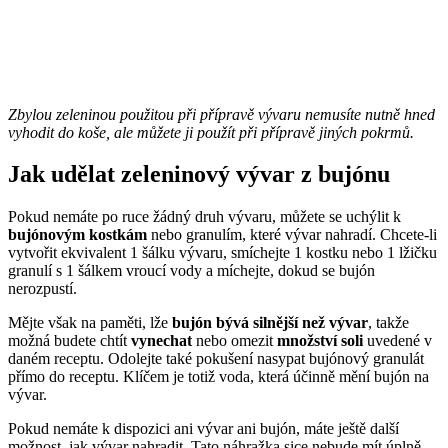
Zbylou zeleninou použitou při přípravě vývaru nemusíte nutně hned
vyhodit do koše, ale můžete ji použít při přípravě jiných pokrmů.
Jak udělat zeleninový vývar z bujónu
Pokud nemáte po ruce žádný druh vývaru, můžete se uchýlit k
bujónovým kostkám
nebo granulím, které vývar nahradí. Chcete-li
vytvořit ekvivalent 1 šálku vývaru, smíchejte 1 kostku nebo 1 lžičku
granulí s 1 šálkem vroucí vody a míchejte, dokud se bujón
nerozpustí.
Mějte však na paměti, lže
bujón bývá silnější než vývar
, takže
možná budete chtít
vynechat
nebo omezit
množství soli
uvedené v
daném receptu. Odolejte také pokušení nasypat bujónový granulát
přímo do receptu. Klíčem je totiž voda, která účinně mění bujón na
vývar.
Pokud nemáte k dispozici ani vývar ani bujón, máte ještě další
možnost, jak vývar nahradit. Tato náhražka sice nebude mít úplně