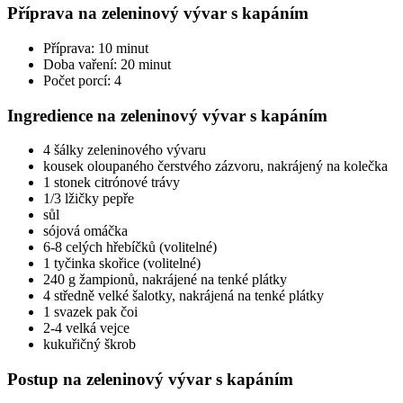
Příprava na zeleninový vývar s kapáním
Příprava: 10 minut
Doba vaření: 20 minut
Počet porcí: 4
Ingredience na zeleninový vývar s kapáním
4 šálky zeleninového vývaru
kousek oloupaného čerstvého zázvoru, nakrájený na kolečka
1 stonek citrónové trávy
1/3 lžičky pepře
sůl
sójová omáčka
6-8 celých hřebíčků (volitelné)
1 tyčinka skořice (volitelné)
240 g žampionů, nakrájené na tenké plátky
4 středně velké šalotky, nakrájená na tenké plátky
1 svazek pak čoi
2-4 velká vejce
kukuřičný škrob
Postup na zeleninový vývar s kapáním