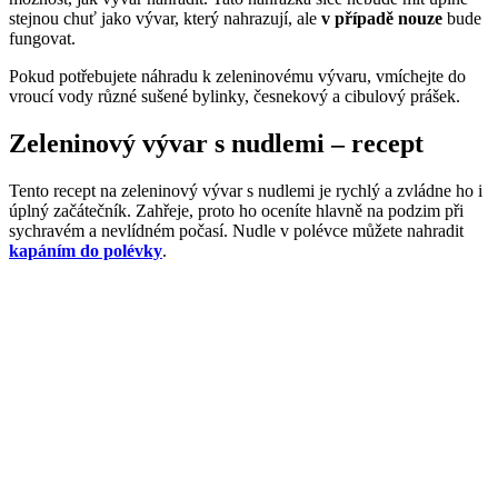
stejnou chuť jako vývar, který nahrazují, ale
v případě nouze
bude
fungovat.
Pokud potřebujete náhradu k zeleninovému vývaru, vmíchejte do
vroucí vody různé sušené bylinky, česnekový a cibulový prášek.
Zeleninový vývar s nudlemi – recept
Tento recept na zeleninový vývar s nudlemi je rychlý a zvládne ho i
úplný začátečník. Zahřeje, proto ho oceníte hlavně na podzim při
sychravém a nevlídném počasí. Nudle v polévce můžete nahradit
kapáním do polévky
.