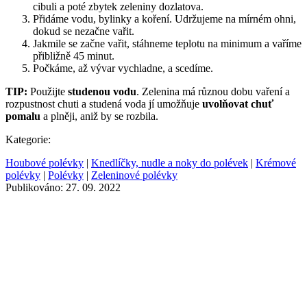
cibuli a poté zbytek zeleniny dozlatova.
Přidáme vodu, bylinky a koření. Udržujeme na mírném ohni,
dokud se nezačne vařit.
Jakmile se začne vařit, stáhneme teplotu na minimum a vaříme
přibližně 45 minut.
Počkáme, až vývar vychladne, a scedíme.
TIP:
Použijte
studenou vodu
. Zelenina má různou dobu vaření a
rozpustnost chuti a studená voda jí umožňuje
uvolňovat chuť
pomalu
a plněji, aniž by se rozbila.
Kategorie:
Houbové polévky
|
Knedlíčky, nudle a noky do polévek
|
Krémové
polévky
|
Polévky
|
Zeleninové polévky
Publikováno: 27. 09. 2022