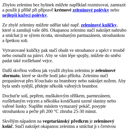
Zbylou zeleninu bez bylinek můžete například rozmixovat, zamrazit
a použít ji příště při přípravě
krémové
zeleninové polévky
nebo
nejlepší kuřecí polévky
.
Ze zbylé zeleniny můžete udělat také např.
zeleninové kuličky
,
které si zamilují vaše děti. Okapanou zeleninu stačí nakrájet nahrubo
a smíchat ji se sýrem ricotta, strouhaným parmazánem, strouhankou
a špetkou soli.
Vytvarované kuličky pak stačí obalit ve strouhance a upéct v troubě
nebo osmažit na pánvi. Aby se vám lépe spojily, můžete do směsi
padat také rozšlehané vejce.
Další skvělou volbou jak využít zbylou zeleninu je
zeleninové
sformato
, které se skvěle hodí jako příloha. Zeleninu stačí
propasírovat přes šťouchalo na brambory nebo nakrájet nožem. Aby
byla směs sytější, přidejte několik vařených brambor.
Dochuťte solí, pepřem, muškátovým oříškem, parmezánem,
rozšlehaným vejcem a několika kostičkami uzené slaniny nebo
vařené šunky. Naplňte máslem vymazaný pekáč, posypte
strouhankou a pečte při 200 °C zhruba 25-30 minut.
Skvělým nápadem na
vegetariánský předkrm
je
zeleninový
koláč
. Stačí nakrájet okapanou zeleninu a smíchat ji s čerstvou