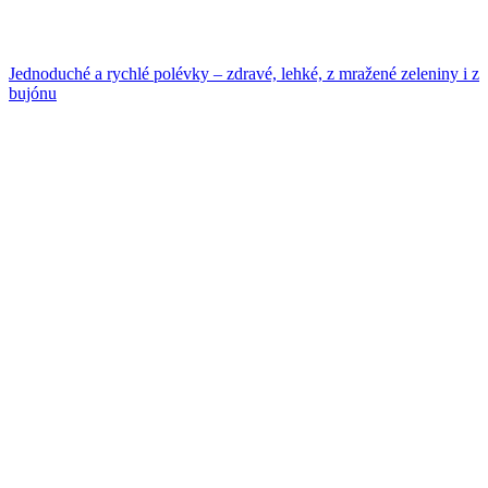
Jednoduché a rychlé polévky – zdravé, lehké, z mražené zeleniny i z
bujónu