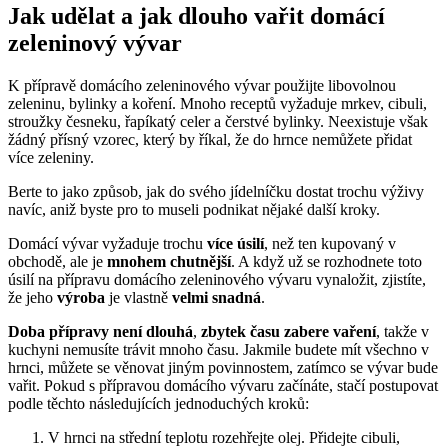
Jak udělat a jak dlouho vařit domácí
zeleninový vývar
K přípravě domácího zeleninového vývar použijte libovolnou
zeleninu, bylinky a koření. Mnoho receptů vyžaduje mrkev, cibuli,
stroužky česneku, řapíkatý celer a čerstvé bylinky. Neexistuje však
žádný přísný vzorec, který by říkal, že do hrnce nemůžete přidat
více zeleniny.
Berte to jako způsob, jak do svého jídelníčku dostat trochu výživy
navíc, aniž byste pro to museli podnikat nějaké další kroky.
Domácí vývar vyžaduje trochu
více úsilí
, než ten kupovaný v
obchodě, ale je
mnohem chutnější
. A když už se rozhodnete toto
úsilí na přípravu domácího zeleninového vývaru vynaložit, zjistíte,
že jeho
výroba
je vlastně
velmi snadná
.
Doba přípravy není dlouhá
,
zbytek času zabere vaření
, takže v
kuchyni nemusíte trávit mnoho času. Jakmile budete mít všechno v
hrnci, můžete se věnovat jiným povinnostem, zatímco se vývar bude
vařit. Pokud s přípravou domácího vývaru začínáte, stačí postupovat
podle těchto následujících jednoduchých kroků:
V hrnci na střední teplotu rozehřejte olej. Přidejte cibuli,