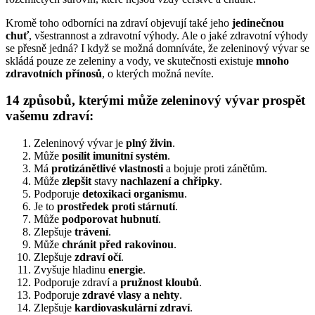
Kromě toho odborníci na zdraví objevují také jeho
jedinečnou
chuť
, všestrannost a zdravotní výhody. Ale o jaké zdravotní výhody
se přesně jedná? I když se možná domníváte, že zeleninový vývar se
skládá pouze ze zeleniny a vody, ve skutečnosti existuje
mnoho
zdravotních přínosů
, o kterých možná nevíte.
14 způsobů
, kterými může zeleninový vývar
prospět
vašemu zdraví
:
Zeleninový vývar je
plný živin
.
Může
posílit imunitní systém
.
Má
protizánětlivé vlastnosti
a bojuje proti zánětům.
Může
zlepšit
stavy
nachlazení a chřipky
.
Podporuje
detoxikaci organismu
.
Je to
prostředek proti stárnutí
.
Může
podporovat hubnutí
.
Zlepšuje
trávení
.
Může
chránit před rakovinou
.
Zlepšuje
zdraví očí
.
Zvyšuje hladinu
energie
.
Podporuje zdraví a
pružnost kloubů
.
Podporuje
zdravé vlasy a nehty
.
Zlepšuje
kardiovaskulární zdraví
.