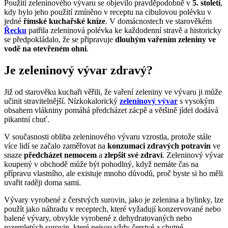
Použití zeleninového vývaru se objevilo pravděpodobně v
5. století
,
kdy bylo jeho použití zmíněno v receptu na cibulovou polévku v
jedné
římské kuchařské knize
. V domácnostech ve starověkém
Řecku
patřila zeleninová polévka ke každodenní stravě a historicky
se předpokládalo, že se připravuje
dlouhým vařením zeleniny
ve
vodě na otevřeném ohni
.
Je zeleninový vývar zdravý?
Již od starověku kuchaři věřili, že vaření zeleniny ve vývaru ji může
učinit stravitelnější. Nízkokalorický
zeleninový vývar
s vysokým
obsahem vlákniny pomáhá předcházet zácpě a většině jídel dodává
pikantní chuť.
V současnosti obliba zeleninového vývaru vzrostla, protože stále
více lidí se začalo zaměřovat na
konzumaci zdravých potravin
ve
snaze
předcházet nemocem
a
zlepšit své zdraví
. Zeleninový vývar
koupený v obchodě může být pohodlný, když nemáte čas na
přípravu vlastního, ale existuje mnoho důvodů, proč byste si ho měli
uvařit raději doma sami.
Vývary vyrobené z čerstvých surovin, jako je zelenina a bylinky, lze
použít jako náhradu v receptech, které vyžadují konzervované nebo
balené vývary, obvykle vyrobené z dehydratovaných nebo
rozemletých surovin, které nejsou vždy čerstvé a chutné.