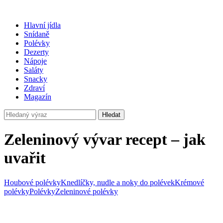
Hlavní jídla
Snídaně
Polévky
Dezerty
Nápoje
Saláty
Snacky
Zdraví
Magazín
Hledat
Zeleninový vývar recept – jak
uvařit
Houbové polévky
Knedlíčky, nudle a noky do polévek
Krémové
polévky
Polévky
Zeleninové polévky