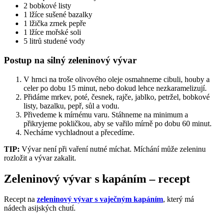
2 bobkové listy
1 lžíce sušené bazalky
1 lžička zrnek pepře
1 lžíce mořské soli
5 litrů studené vody
Postup na silný zeleninový vývar
V hrnci na troše olivového oleje osmahneme cibuli, houby a
celer po dobu 15 minut, nebo dokud lehce nezkaramelizují.
Přidáme mrkev, poté, česnek, rajče, jablko, petržel, bobkové
listy, bazalku, pepř, sůl a vodu.
Přivedeme k mírnému varu. Stáhneme na minimum a
přikryjeme pokličkou, aby se vařilo mírně po dobu 60 minut.
Necháme vychladnout a přecedíme.
TIP:
Vývar není při vaření nutné míchat. Míchání může zeleninu
rozložit a vývar zakalit.
Zeleninový vývar s kapáním – recept
Recept na
zeleninový vývar s vaječným kapáním
, který má
nádech asijských chutí.