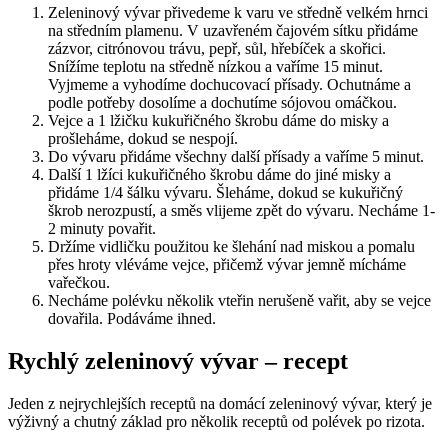
Zeleninový vývar přivedeme k varu ve středně velkém hrnci
na středním plamenu. V uzavřeném čajovém sítku přidáme
zázvor, citrónovou trávu, pepř, sůl, hřebíček a skořici.
Snížíme teplotu na středně nízkou a vaříme 15 minut.
Vyjmeme a vyhodíme dochucovací přísady. Ochutnáme a
podle potřeby dosolíme a dochutíme sójovou omáčkou.
Vejce a 1 lžičku kukuřičného škrobu dáme do misky a
prošleháme, dokud se nespojí.
Do vývaru přidáme všechny další přísady a vaříme 5 minut.
Další 1 lžíci kukuřičného škrobu dáme do jiné misky a
přidáme 1/4 šálku vývaru. Šleháme, dokud se kukuřičný
škrob nerozpustí, a směs vlijeme zpět do vývaru. Necháme 1-
2 minuty povařit.
Držíme vidličku použitou ke šlehání nad miskou a pomalu
přes hroty vléváme vejce, přičemž vývar jemně mícháme
vařečkou.
Necháme polévku několik vteřin nerušeně vařit, aby se vejce
dovařila. Podáváme ihned.
Rychlý zeleninový vývar – recept
Jeden z nejrychlejších receptů na domácí zeleninový vývar, který je
výživný a chutný základ pro několik receptů od polévek po rizota.