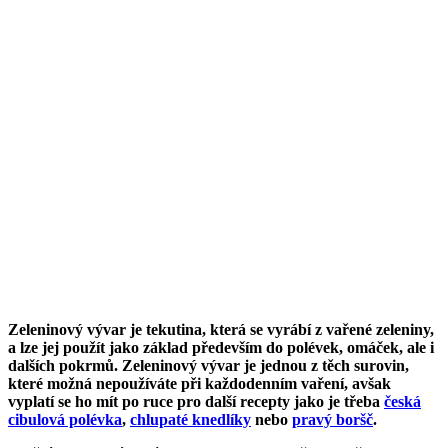
Zeleninový vývar je tekutina, která se vyrábí z vařené zeleniny,
a lze jej použít jako základ především do polévek, omáček, ale i
dalších pokrmů. Zeleninový vývar je jednou z těch surovin,
které možná nepoužíváte při každodenním vaření, avšak
vyplatí se ho mít po ruce pro další recepty jako je třeba
česká
cibulová polévka
,
chlupaté knedlíky
nebo
pravý boršč
.