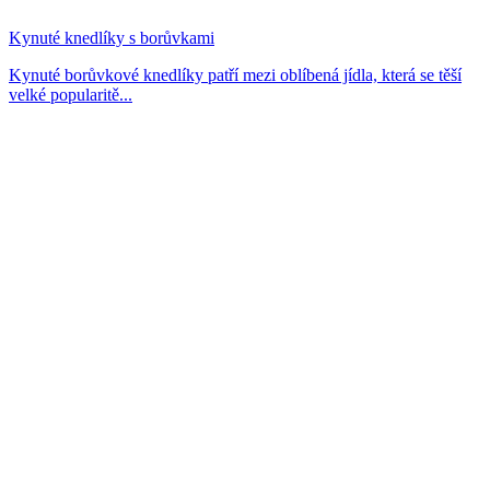
Kynuté knedlíky s borůvkami
Kynuté borůvkové knedlíky patří mezi oblíbená jídla, která se těší
velké popularitě...