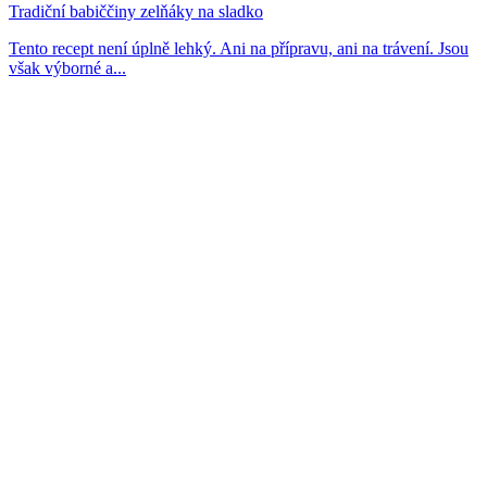
Tradiční babiččiny zelňáky na sladko
Tento recept není úplně lehký. Ani na přípravu, ani na trávení. Jsou
však výborné a...