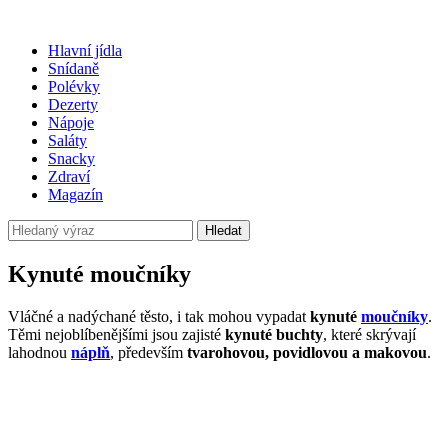
Hlavní jídla
Snídaně
Polévky
Dezerty
Nápoje
Saláty
Snacky
Zdraví
Magazín
Hledat
Kynuté moučníky
Vláčné a nadýchané těsto, i tak mohou vypadat
kynuté
moučníky
.
Těmi nejoblíbenějšími jsou zajisté
kynuté buchty
, které skrývají
lahodnou
náplň
, především
tvarohovou, povidlovou a makovou
.