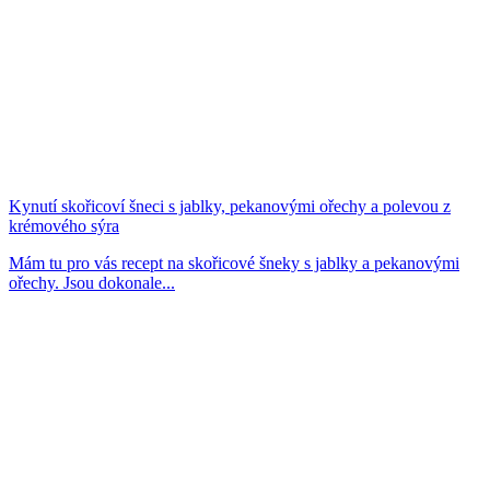
Kynutí skořicoví šneci s jablky, pekanovými ořechy a polevou z
krémového sýra
Mám tu pro vás recept na skořicové šneky s jablky a pekanovými
ořechy. Jsou dokonale...