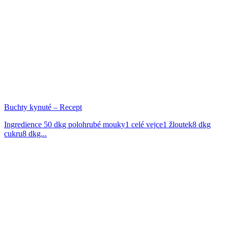
Buchty kynuté – Recept
Ingredience 50 dkg polohrubé mouky1 celé vejce1 žloutek8 dkg
cukru8 dkg...