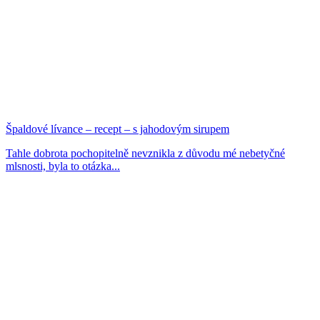
Špaldové lívance – recept – s jahodovým sirupem
Tahle dobrota pochopitelně nevznikla z důvodu mé nebetyčné
mlsnosti, byla to otázka...