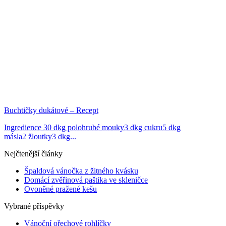
Buchtičky dukátové – Recept
Ingredience 30 dkg polohrubé mouky3 dkg cukru5 dkg
másla2 žloutky3 dkg...
Nejčtenější články
Špaldová vánočka z žitného kvásku
Domácí zvěřinová paštika ve skleničce
Ovoněné pražené kešu
Vybrané příspěvky
Vánoční ořechové rohlíčky