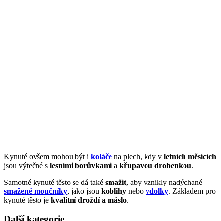
Kynuté ovšem mohou být i
koláče
na plech, kdy v
letních měsících
jsou výtečné s
lesními borůvkami
a
křupavou drobenkou
.
Samotné kynuté těsto se dá také
smažit
, aby vznikly nadýchané
smažené moučníky
, jako jsou
koblihy
nebo
vdolky
. Základem pro
kynuté těsto je
kvalitní droždí a máslo
.
Další kategorie