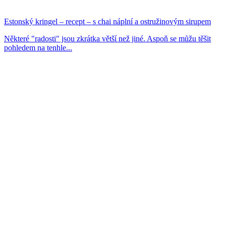
Estonský kringel – recept – s chai náplní a ostružinovým sirupem
Některé "radosti" jsou zkrátka větší než jiné. Aspoň se můžu těšit
pohledem na tenhle...