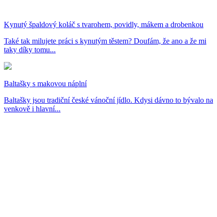
Kynutý špaldový koláč s tvarohem, povidly, mákem a drobenkou
Také tak milujete práci s kynutým těstem? Doufám, že ano a že mi
taky díky tomu...
Baltašky s makovou náplní
Baltašky jsou tradiční české vánoční jídlo. Kdysi dávno to bývalo na
venkově i hlavní...