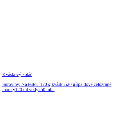
Kváskový koláč
Suroviny: Na těsto: 120 g kvásku520 g špaldové celozrnné
mouky120 ml vody250 ml...