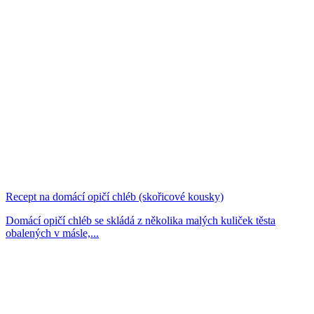
Recept na domácí opičí chléb (skořicové kousky)
Domácí opičí chléb se skládá z několika malých kuliček těsta
obalených v másle,...