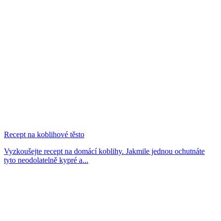
Recept na koblihové těsto
Vyzkoušejte recept na domácí koblihy. Jakmile jednou ochutnáte
tyto neodolatelně kypré a...