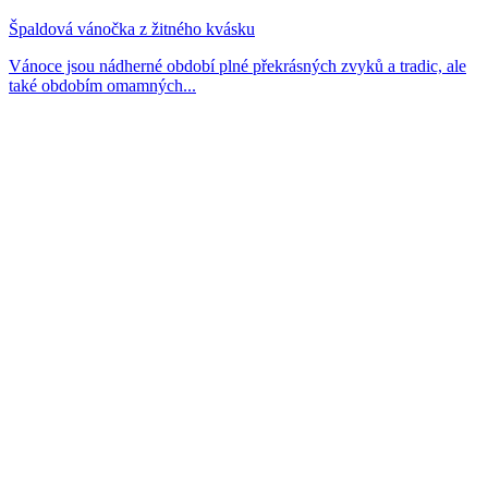
Špaldová vánočka z žitného kvásku
Vánoce jsou nádherné období plné překrásných zvyků a tradic, ale
také obdobím omamných...