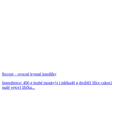
Recept – ovocné kynuté knedlíky
Ingredience: 400 g hrubé mouky¼ l mléka40 g droždí1 lžíce cukru1
malé vejce1 lžička...