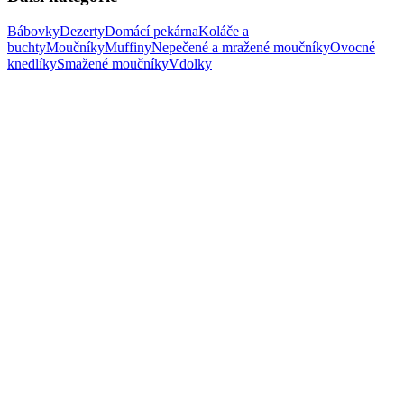
Bábovky
Dezerty
Domácí pekárna
Koláče a
buchty
Moučníky
Muffiny
Nepečené a mražené moučníky
Ovocné
knedlíky
Smažené moučníky
Vdolky