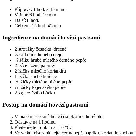
Příprava: 1 hod. a 35 minut
Vaření: 6 hod. 10 min.
Další: 8 hod.
Celkem: 15 hod. 45 min.
Ingredience na domácí hovězí pastrami
2 stroužky česneku, drcené
½ šálku rostlinného oleje
¼ šálku hrubě mletého černého pepře
2 lžíce uzené papriky
2 lžičky mletého koriandru
1 lžička suché hořčice
½ lžičky mletého bílého pepře
¼ lžičky kajenského pepře
2 kg hovězího bůčku
Postup na domácí hovězí pastrami
V malé misce smíchejte česnek a rostlinný olej.
Odstavte na 1 hodinu.
Předehřejte troubu na 110 °C.
Ve velké míse smíchejte černý pepř, papriku, koriandr, suchou h