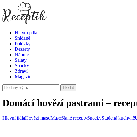
Hlavní jídla
Snídaně
Polévky
Dezerty
Nápoje
Saláty
Snacky
Zdraví
Magazín
Hledat
Domácí hovězí pastrami – recep
Hlavní jídla
Hovězí maso
Maso
Slané recepty
Snacky
Studená kuchyně