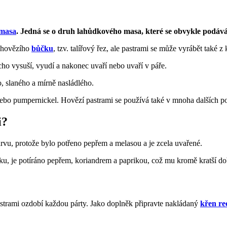
 masa
. Jedná se o druh lahůdkového masa, které se obvykle podává
k hovězího
bůčku
, tzv. talířový řez, ale pastrami se může vyrábět také 
ho vysuší, vyudí a nakonec uvaří nebo uvaří v páře.
 slaného a mírně nasládlého.
ebo pumpernickel. Hovězí pastrami se používá také v mnoha dalších pok
i?
vu, protože bylo potřeno pepřem a melasou a je zcela uvařené.
cku, je potíráno pepřem, koriandrem a paprikou, což mu kromě kratší d
pastrami ozdobí každou párty. Jako doplněk připravte nakládaný
křen re