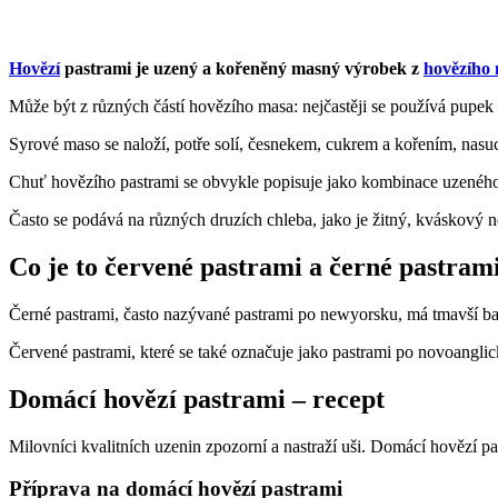
Hovězí
pastrami je uzený a kořeněný masný výrobek z
hovězího
Může být z různých částí hovězího masa: nejčastěji se používá pupe
Syrové maso se naloží, potře solí, česnekem, cukrem a kořením, nasuc
Chuť hovězího pastrami se obvykle popisuje jako kombinace uzeného,
Často se podává na různých druzích chleba, jako je žitný, kváskový n
Co je to červené pastrami a černé pastram
Černé pastrami, často nazývané pastrami po newyorsku, má tmavší bar
Červené pastrami, které se také označuje jako pastrami po novoangli
Domácí hovězí pastrami – recept
Milovníci kvalitních uzenin zpozorní a nastraží uši. Domácí hovězí 
Příprava na domácí hovězí pastrami