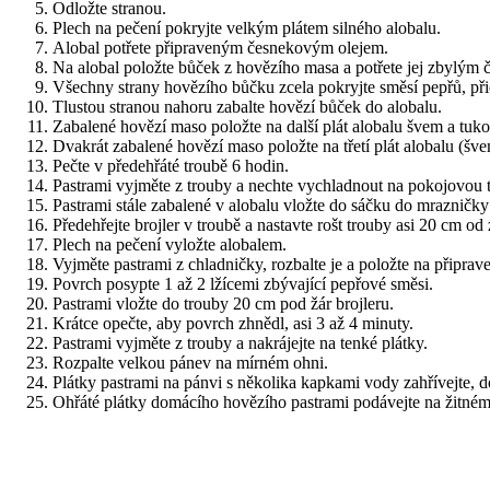
Odložte stranou.
Plech na pečení pokryjte velkým plátem silného alobalu.
Alobal potřete připraveným česnekovým olejem.
Na alobal položte bůček z hovězího masa a potřete jej zbylým
Všechny strany hovězího bůčku zcela pokryjte směsí pepřů, přič
Tlustou stranou nahoru zabalte hovězí bůček do alobalu.
Zabalené hovězí maso položte na další plát alobalu švem a tuk
Dvakrát zabalené hovězí maso položte na třetí plát alobalu (šve
Pečte v předehřáté troubě 6 hodin.
Pastrami vyjměte z trouby a nechte vychladnout na pokojovou te
Pastrami stále zabalené v alobalu vložte do sáčku do mrazničky
Předehřejte brojler v troubě a nastavte rošt trouby asi 20 cm od 
Plech na pečení vyložte alobalem.
Vyjměte pastrami z chladničky, rozbalte je a položte na připrav
Povrch posypte 1 až 2 lžícemi zbývající pepřové směsi.
Pastrami vložte do trouby 20 cm pod žár brojleru.
Krátce opečte, aby povrch zhnědl, asi 3 až 4 minuty.
Pastrami vyjměte z trouby a nakrájejte na tenké plátky.
Rozpalte velkou pánev na mírném ohni.
Plátky pastrami na pánvi s několika kapkami vody zahřívejte, d
Ohřáté plátky domácího hovězího pastrami podávejte na žitném 