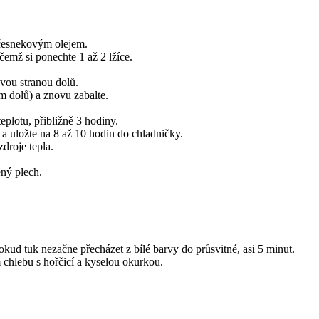
 česnekovým olejem.
emž si ponechte 1 až 2 lžíce.
ovou stranou dolů.
m dolů) a znovu zabalte.
plotu, přibližně 3 hodiny.
 a uložte na 8 až 10 hodin do chladničky.
zdroje tepla.
ený plech.
okud tuk nezačne přecházet z bílé barvy do průsvitné, asi 5 minut.
chlebu s hořčicí a kyselou okurkou.