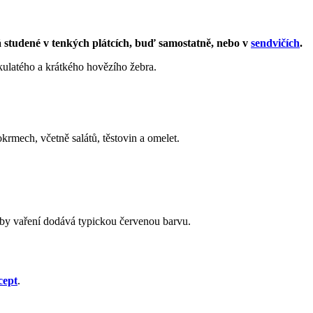
 studené v tenkých plátcích, buď samostatně, nebo v
sendvičích
.
z kulatého a krátkého hovězího žebra.
rmech, včetně salátů, těstovin a omelet.
oby vaření dodává typickou červenou barvu.
cept
.