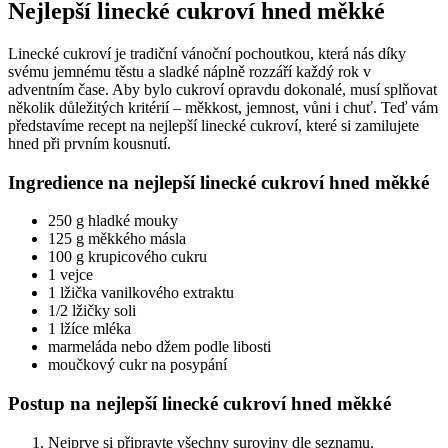
Nejlepší linecké cukroví hned měkké
Linecké cukroví je tradiční vánoční pochoutkou, která nás díky
svému jemnému těstu a sladké náplně rozzáří každý rok v
adventním čase. Aby bylo cukroví opravdu dokonalé, musí splňovat
několik důležitých kritérií – měkkost, jemnost, vůni i chuť. Teď vám
představíme recept na nejlepší linecké cukroví, které si zamilujete
hned při prvním kousnutí.
Ingredience na nejlepší linecké cukroví hned měkké
250 g hladké mouky
125 g měkkého másla
100 g krupicového cukru
1 vejce
1 lžička vanilkového extraktu
1/2 lžičky soli
1 lžíce mléka
marmeláda nebo džem podle libosti
moučkový cukr na posypání
Postup na nejlepší linecké cukroví hned měkké
Nejprve si připravte všechny suroviny dle seznamu.