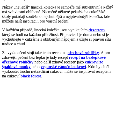
Název „nejlepší“ linecká kolečka je samozřejmě subjektivní a každý
má své vlastní oblíbené. Nicméně některé pekařské a cukrářské
školy pořádají soutěže o nejchutnější a nejpůvabnější kolečka, kde
můžete najít inspiraci i pro vlastní pečení.
V každém případě, linecká kolečka jsou vynikajícím
dezertem
,
který se hodí na každou příležitost. Připravte si je doma nebo si je
vychutnejte v cukrárně s oblíbeným nápojem a užijte si pravou sílu
tradice a chutí.
Za vyzkoušení stojí také tento recept na
ořechové rohlíčky
. A pro
zdravější pečení bez lepku je tady recept
recept na bezlepkové
ořechové rohlíčky
nebo další zdravé recepty jako
cukroví ze
špaldové mouky
nebo
veganské vánoční cukroví
. Kdo by chtěl
vyzkoušet trochu
netradiční
cukroví, může se inspirovat receptem
na cukroví
black forest
.