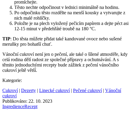
promíchejte.
Těsto nechte odpočinout v lednici minimálně na hodinu.
Po odpočinku těsto rozdělte na menší kousky a vytvarujte z
nich malé rohlíčky.
Položte je na plech vyložený pečicím papírem a dejte péct asi
12-15 minut v předehřáté troubě na 180 °C.
TIP
: Do těsta můžete přidat také kandované ovoce nebo sušené
meruňky pro bohatší chuť.
Vánoční cukroví není jen o pečení, ale také o šílené atmosféře, kdy
celá rodina dělí radost ze společné přípravy a ochutnávání. A s
těmito jednoduchými recepty bude zážitek z pečení vánočního
cukroví ještě větší.
Kategorie:
Cukroví
|
Dezerty
|
Linecké cukroví
|
Pečené cukroví
|
Vánoční
cukroví
Publikováno: 22. 10. 2023
Ingredience
Recept