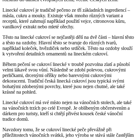
Linecké cukroví je tradičně pečeno ze tří základních ingrediencí –
másla, cukru a mouky. Existuje však mnoho různých variant a
receptů, které zahrnují například použití vejce, citronovou kůru,
vanilkový extrakt nebo mleté ořechy.
Těsto na linecké cukroví se nejčastěji dělí na dvě části – hlavní těsto
a těsto na ozdoby. Hlavní těsto se tvaruje do různých tvarů,
například koleček, hvězdiček nebo srdíček. Těsto na ozdoby slouží
k vytvoření detailních ornamentů na lineckém cukroví.
Během pečení se cukroví linecké v troubě pozvolna zlatí a působí
velmi lákavě svou vůní. Následně se zdobí polevou, cukrovými
perličkami, drcenými oříšky nebo barevnými cukrovými
dekoracemi. Tradiční česká linecká cukroví jsou typická svými
bohatými zdobenými povrchy, které jsou nejen chutné, ale také
krásné na pohled.
Linecké cukroví má své místo nejen na vánočních stolech, ale také
na vánočních trzích po celé Evropě. Je oblíbeným občerstvením a
dárkem pro turisty, kteří si chtějí přivést kousek české vánoční
tradice domů.
Navzdory tomu, že se cukroví linecké peče převážně při
příležitostech vánočních svátků, jeho výroba se stává stále častějším