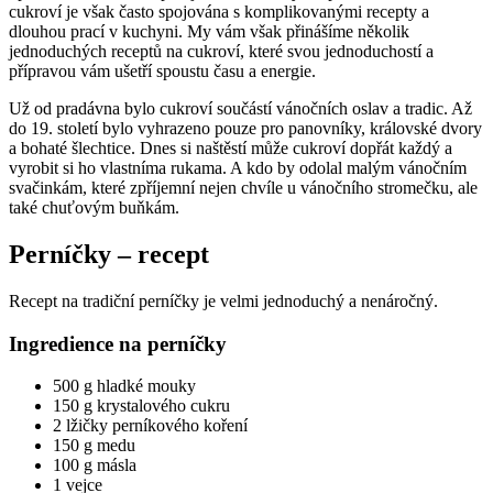
cukroví je však často spojována s komplikovanými recepty a
dlouhou prací v kuchyni. My vám však přinášíme několik
jednoduchých receptů na cukroví, které svou jednoduchostí a
přípravou vám ušetří spoustu času a energie.
Už od pradávna bylo cukroví součástí vánočních oslav a tradic. Až
do 19. století bylo vyhrazeno pouze pro panovníky, královské dvory
a bohaté šlechtice. Dnes si naštěstí může cukroví dopřát každý a
vyrobit si ho vlastníma rukama. A kdo by odolal malým vánočním
svačinkám, které zpříjemní nejen chvíle u vánočního stromečku, ale
také chuťovým buňkám.
Perníčky – recept
Recept na tradiční perníčky je velmi jednoduchý a nenáročný.
Ingredience na perníčky
500 g hladké mouky
150 g krystalového cukru
2 lžičky perníkového koření
150 g medu
100 g másla
1 vejce