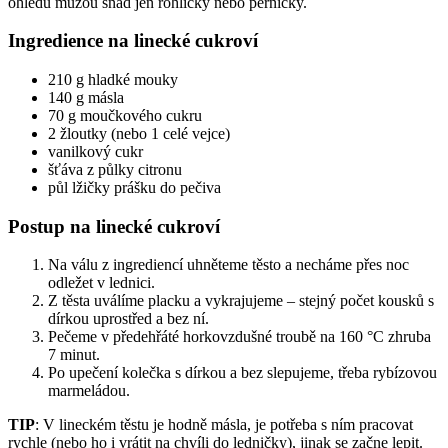
ohledu můžou snad jen rohlíčky nebo perníčky.
Ingredience na linecké cukroví
210 g hladké mouky
140 g másla
70 g moučkového cukru
2 žloutky (nebo 1 celé vejce)
vanilkový cukr
šťáva z půlky citronu
půl lžičky prášku do pečiva
Postup na linecké cukroví
Na válu z ingrediencí uhněteme těsto a necháme přes noc
odležet v lednici.
Z těsta uválíme placku a vykrajujeme – stejný počet kousků s
dírkou uprostřed a bez ní.
Pečeme v předehřáté horkovzdušné troubě na 160 °C zhruba
7 minut.
Po upečení kolečka s dírkou a bez slepujeme, třeba rybízovou
marmeládou.
TIP
: V lineckém těstu je hodně másla, je potřeba s ním pracovat
rychle (nebo ho i vrátit na chvíli do ledničky), jinak se začne lepit.