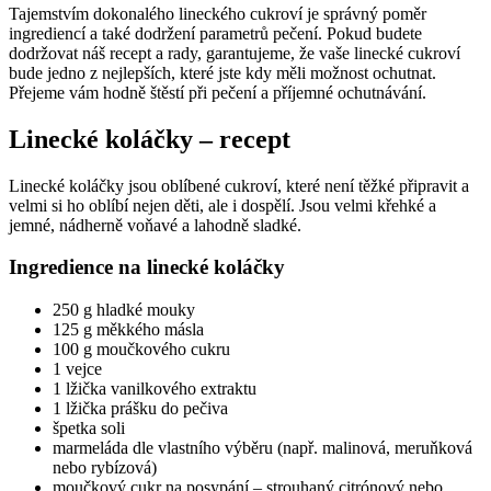
Tajemstvím dokonalého lineckého cukroví je správný poměr
ingrediencí a také dodržení parametrů pečení. Pokud budete
dodržovat náš recept a rady, garantujeme, že vaše linecké cukroví
bude jedno z nejlepších, které jste kdy měli možnost ochutnat.
Přejeme vám hodně štěstí při pečení a příjemné ochutnávání.
Linecké koláčky – recept
Linecké koláčky jsou oblíbené cukroví, které není těžké připravit a
velmi si ho oblíbí nejen děti, ale i dospělí. Jsou velmi křehké a
jemné, nádherně voňavé a lahodně sladké.
Ingredience na linecké koláčky
250 g hladké mouky
125 g měkkého másla
100 g moučkového cukru
1 vejce
1 lžička vanilkového extraktu
1 lžička prášku do pečiva
špetka soli
marmeláda dle vlastního výběru (např. malinová, meruňková
nebo rybízová)
moučkový cukr na posypání – strouhaný citrónový nebo