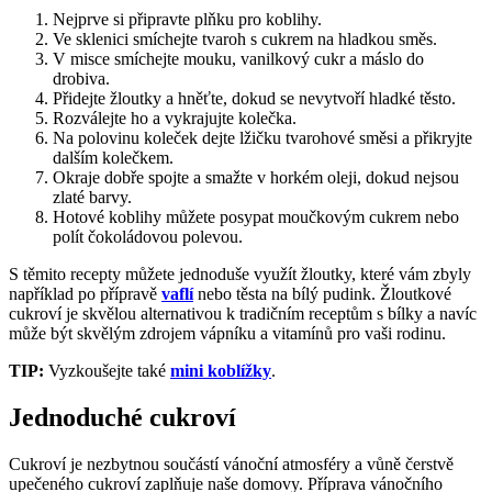
Nejprve si připravte plňku pro koblihy.
Ve sklenici smíchejte tvaroh s cukrem na hladkou směs.
V misce smíchejte mouku, vanilkový cukr a máslo do
drobiva.
Přidejte žloutky a hněťte, dokud se nevytvoří hladké těsto.
Rozválejte ho a vykrajujte kolečka.
Na polovinu koleček dejte lžičku tvarohové směsi a přikryjte
dalším kolečkem.
Okraje dobře spojte a smažte v horkém oleji, dokud nejsou
zlaté barvy.
Hotové koblihy můžete posypat moučkovým cukrem nebo
polít čokoládovou polevou.
S těmito recepty můžete jednoduše využít žloutky, které vám zbyly
například po přípravě
vaflí
nebo těsta na bílý pudink. Žloutkové
cukroví je skvělou alternativou k tradičním receptům s bílky a navíc
může být skvělým zdrojem vápníku a vitamínů pro vaši rodinu.
TIP:
Vyzkoušejte také
mini koblížky
.
Jednoduché cukroví
Cukroví je nezbytnou součástí vánoční atmosféry a vůně čerstvě
upečeného cukroví zaplňuje naše domovy. Příprava vánočního