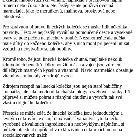
rumem nebo čokoládou. Nejčastěji se ale používá ovocná
marmeláda, jako je meruňková, malinová, broskvová nebo
jahodová.
Pro správnou přípravu lineckých koleček se musíte řídit několika
pravidly. Těsto se nejčastěji vyválí na pomoučené desce a vysekané
tvary se poté pečou na plechu v troubě. Nezapomeňte ale udělat
malé dírky do každého kolečka, aby z nich mohl při pečení unikat
vzduch a nevytvořily se tak bubliny.
Kromě toho, že jsou linecká kolečka chutná, mají také několik
zdravotních benefitů. Díky použití másla a vajec jsou zdrojem
důležitých mastných kyselin a vitamínů. Navíc marmeláda obsahuje
vitamíny a minerály ze zdrojů ovoce.
Zdrojem receptů na linecká kolečka jsou nejen staré babiččiny
kuchařky, ale také moderní kuchařské blogy a webové stránky. Při
přípravě si můžete pohrát s různými chutěmi a vytvořit tak své
vlastní originální kolečka.
Přestože se může zdát, že linecká kolečka jsou jednoduchým a
levným cukrovím, existují i luxusnější varianty. Tyto kolečka,
vyrobené z kvalitních ingrediencí a s neobvyklými náplněmi, si
můžete objednat například v exkluzivních cukrárnách nebo na
specializovaných trzích.