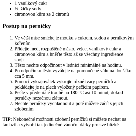
1 vanilkový cukr
½ lžičky sody
citronovou kůru ze 2 citronů
Postup na perníčky
Ve větší míse smíchejte mouku s cukrem, sodou a perníkovým
kořením.
Přidejte med, rozpuštěné máslo, vejce, vanilkový cukr a
citronovou kůru a hněťte těsto až se všechny ingredience
spojí.
Těsto nechte odpočinout v lednici minimálně na hodinu.
Po odpočinku těsto vyválejte na pomoučené válu na tloušťku
cca 5 mm.
Pomocí vykrajovátek vykrojte různé tvary perníčků a
pokládejte je na plech vyložený pečicím papírem.
Pečte v předehřáté troubě na 180 °C asi 10 minut, dokud
perníčky nezačnou zlátnout.
Nechte perníčky vychladnout a poté můžete začít s jejich
zdobením.
TIP
: Nekonečné možnosti zdobení perníčků si můžete nechat na
fantazii a vytvořit tak jedinečné vánoční dárky pro své blízké.