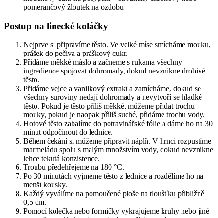
pomerančový žloutek na ozdobu
Postup na linecké koláčky
Nejprve si připravíme těsto. Ve velké míse smícháme mouku,
prášek do pečiva a práškový cukr.
Přidáme měkké máslo a začneme s rukama všechny
ingredience spojovat dohromady, dokud nevznikne drobivé
těsto.
Přidáme vejce a vanilkový extrakt a zamícháme, dokud se
všechny suroviny nedají dohromady a nevytvoří se hladké
těsto. Pokud je těsto příliš měkké, můžeme přidat trochu
mouky, pokud je naopak příliš suché, přidáme trochu vody.
Hotové těsto zabalíme do potravinářské fólie a dáme ho na 30
minut odpočinout do lednice.
Během čekání si můžeme připravit náplň. V hrnci rozpustíme
marmeládu spolu s malým množstvím vody, dokud nevznikne
lehce tekutá konzistence.
Troubu předehřejeme na 180 °C.
Po 30 minutách vyjmeme těsto z lednice a rozdělíme ho na
menší kousky.
Každý vyválíme na pomoučené ploše na tloušťku přibližně
0,5 cm.
Pomocí kolečka nebo formičky vykrajujeme kruhy nebo jiné