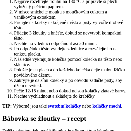
Nejprve rozehřejte troubu na 180 °C a připravte si plech
vyložený pečicím papírem.
V misce smíchejte mouku s moučkovým cukrem a
vanilkovým extraktem.
Přidejte na kostky nakrájené máslo a prsty vytvořte drobivé
těsto.
Přidejte 3 žloutky a hněťte, dokud se nevytvoří kompaktní
těsto.
Nechte ho v lednici odpočinout asi 20 minut.
Po odpočinku těsto vyndejte z lednice a rozválejte ho na
tenkou placku.
Následně vykrajujte kolečka pomocí kolečka na těsto nebo
sklenice.
Položte je na plech a do každého kolečka dejte malou lžičku
povidlového džemu.
Zakryjte je dalšími kolečky a po obvodu zatlačte prsty, aby
džem nevytekl.
Pečte 12-15 minut nebo dokud nejsou koláčky zlatavé barvy.
Nechte vychladnout a skládejte do krabičky.
TIP:
Výborné jsou také
svatební koláčky
nebo
koláčky mochi
.
Bábovka se žloutky – recept
Další variantou, jak využít žloutky, je připravit tuto lahodnou