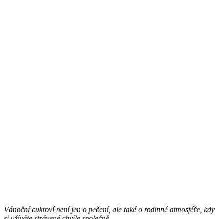
Vánoční cukroví není jen o pečení, ale také o rodinné atmosféře, kdy
si užíváte strávené chvíle společně.