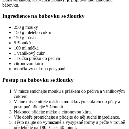
bábovku.
Ingredience na bábovku se žloutky
250 g mouky
150 g mletého cukru
150 g másla
5 žloutků
100 ml mléka
1 vanilkový cukr
1 lžička prášku do pečiva
citronovou kůru
moučkový cukr na posypání
Postup na bábovku se žloutky
V misce smíchejte mouku s práškem do pečiva a vanilkovým
cukrem.
V jiné misce utřete máslo s moučkovým cukrem do pěny a
postupně přidejte 5 žloutků.
Nakonec přidejte mléko a citronovou kůru.
Vše dobře promíchejte a přidejte do něj suché ingredience.
Těsto nalijte do vymazané a vysypané formy a pečte v troubě
předehřáté na 180 °C asi 40 minut.