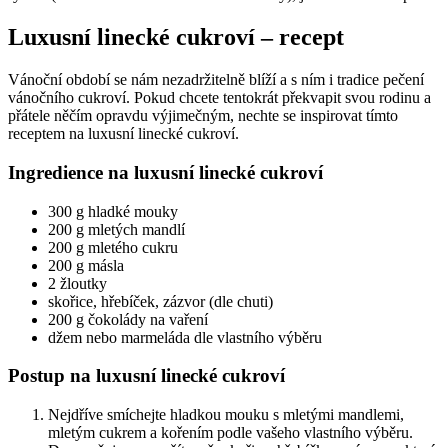
Luxusní linecké cukroví – recept
Vánoční období se nám nezadržitelně blíží a s ním i tradice pečení
vánočního cukroví. Pokud chcete tentokrát překvapit svou rodinu a
přátele něčím opravdu výjimečným, nechte se inspirovat tímto
receptem na luxusní linecké cukroví.
Ingredience na luxusní linecké cukroví
300 g hladké mouky
200 g mletých mandlí
200 g mletého cukru
200 g másla
2 žloutky
skořice, hřebíček, zázvor (dle chuti)
200 g čokolády na vaření
džem nebo marmeláda dle vlastního výběru
Postup na luxusní linecké cukroví
Nejdříve smíchejte hladkou mouku s mletými mandlemi,
mletým cukrem a kořením podle vašeho vlastního výběru.