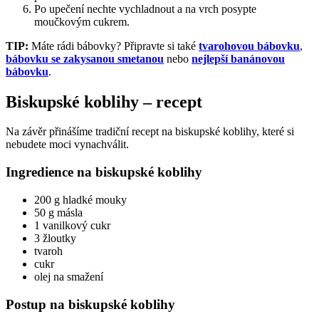
Po upečení nechte vychladnout a na vrch posypte
moučkovým cukrem.
TIP:
Máte rádi bábovky? Připravte si také
tvarohovou bábovku
,
bábovku se zakysanou smetanou
nebo
nejlepší banánovou
bábovku
.
Biskupské koblihy – recept
Na závěr přinášíme tradiční recept na biskupské koblihy, které si
nebudete moci vynachválit.
Ingredience na biskupské koblihy
200 g hladké mouky
50 g másla
1 vanilkový cukr
3 žloutky
tvaroh
cukr
olej na smažení
Postup na biskupské koblihy