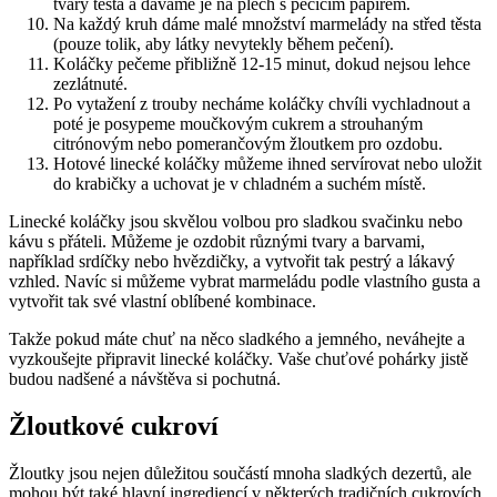
tvary těsta a dáváme je na plech s pečícím papírem.
Na každý kruh dáme malé množství marmelády na střed těsta
(pouze tolik, aby látky nevytekly během pečení).
Koláčky pečeme přibližně 12-15 minut, dokud nejsou lehce
zezlátnuté.
Po vytažení z trouby necháme koláčky chvíli vychladnout a
poté je posypeme moučkovým cukrem a strouhaným
citrónovým nebo pomerančovým žloutkem pro ozdobu.
Hotové linecké koláčky můžeme ihned servírovat nebo uložit
do krabičky a uchovat je v chladném a suchém místě.
Linecké koláčky jsou skvělou volbou pro sladkou svačinku nebo
kávu s přáteli. Můžeme je ozdobit různými tvary a barvami,
například srdíčky nebo hvězdičky, a vytvořit tak pestrý a lákavý
vzhled. Navíc si můžeme vybrat marmeládu podle vlastního gusta a
vytvořit tak své vlastní oblíbené kombinace.
Takže pokud máte chuť na něco sladkého a jemného, neváhejte a
vyzkoušejte připravit linecké koláčky. Vaše chuťové pohárky jistě
budou nadšené a návštěva si pochutná.
Žloutkové cukroví
Žloutky jsou nejen důležitou součástí mnoha sladkých dezertů, ale
mohou být také hlavní ingrediencí v některých tradičních cukrovích,