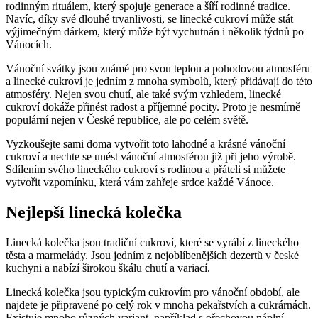
rodinným rituálem, který spojuje generace a šíří rodinné tradice.
Navíc, díky své dlouhé trvanlivosti, se linecké cukroví může stát
výjimečným dárkem, který může být vychutnán i několik týdnů po
Vánocích.
Vánoční svátky jsou známé pro svou teplou a pohodovou atmosféru
a linecké cukroví je jedním z mnoha symbolů, který přidávají do této
atmosféry. Nejen svou chutí, ale také svým vzhledem, linecké
cukroví dokáže přinést radost a příjemné pocity. Proto je nesmírně
populární nejen v České republice, ale po celém světě.
Vyzkoušejte sami doma vytvořit toto lahodné a krásné vánoční
cukroví a nechte se unést vánoční atmosférou již při jeho výrobě.
Sdílením svého lineckého cukroví s rodinou a přáteli si můžete
vytvořit vzpomínku, která vám zahřeje srdce každé Vánoce.
Nejlepší linecká kolečka
Linecká kolečka jsou tradiční cukroví, které se vyrábí z lineckého
těsta a marmelády. Jsou jedním z nejoblíbenějších dezertů v české
kuchyni a nabízí širokou škálu chutí a variací.
Linecká kolečka jsou typickým cukrovím pro vánoční období, ale
najdete je připravené po celý rok v mnoha pekařstvích a cukrárnách.
Existuje mnoho různých variant, například s ořechovou náplní,