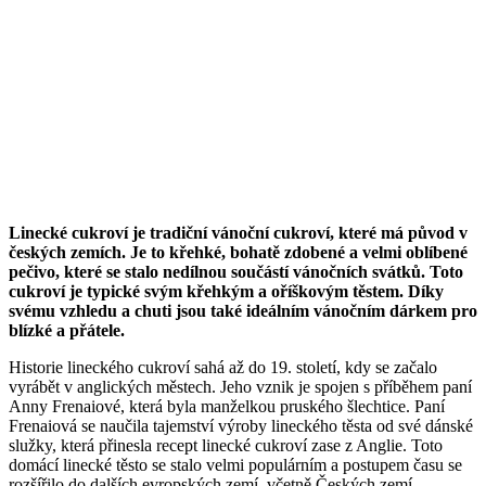
Linecké cukroví je tradiční vánoční cukroví, které má původ v
českých zemích. Je to křehké, bohatě zdobené a velmi oblíbené
pečivo, které se stalo nedílnou součástí vánočních svátků. Toto
cukroví je typické svým křehkým a oříškovým těstem. Díky
svému vzhledu a chuti jsou také ideálním vánočním dárkem pro
blízké a přátele.
Historie lineckého cukroví sahá až do 19. století, kdy se začalo
vyrábět v anglických městech. Jeho vznik je spojen s příběhem paní
Anny Frenaiové, která byla manželkou pruského šlechtice. Paní
Frenaiová se naučila tajemství výroby lineckého těsta od své dánské
služky, která přinesla recept linecké cukroví zase z Anglie. Toto
domácí linecké těsto se stalo velmi populárním a postupem času se
rozšířilo do dalších evropských zemí, včetně Českých zemí.