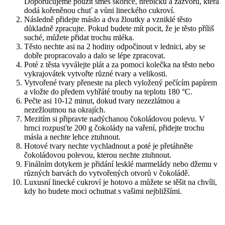
Doporučujeme použít směs skořice, hřebíčku a zázvoru, která
dodá kořeněnou chuť a vůni lineckého cukroví.
Následně přidejte máslo a dva žloutky a vzniklé těsto
důkladně zpracujte. Pokud budete mít pocit, že je těsto příliš
suché, můžete přidat trochu mléka.
Těsto nechte asi na 2 hodiny odpočinout v lednici, aby se
dobře propracovalo a dalo se lépe zpracovat.
Poté z těsta vyválejte plát a za pomoci kolečka na těsto nebo
vykrajovátek vytvořte různé tvary a velikosti.
Vytvořené tvary přeneste na plech vyložený pečícím papírem
a vložte do předem vyhřáté trouby na teplotu 180 °C.
Pečte asi 10-12 minut, dokud tvary nezezlátnou a
nezežloutnou na okrajích.
Mezitím si připravte nadýchanou čokoládovou polevu. V
hrnci rozpusťte 200 g čokolády na vaření, přidejte trochu
másla a nechte lehce ztuhnout.
Hotové tvary nechte vychladnout a poté je přetáhněte
čokoládovou polevou, kterou nechte ztuhnout.
Finálním dotykem je přidání lesklé marmelády nebo džemu v
různých barvách do vytvořených otvorů v čokoládě.
Luxusní linecké cukroví je hotovo a můžete se těšit na chvíli,
kdy ho budete moci ochutnat s vašimi nejbližšími.