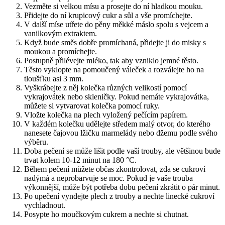
Vezměte si velkou mísu a prosejte do ní hladkou mouku.
Přidejte do ní krupicový cukr a sůl a vše promíchejte.
V další míse utřete do pěny měkké máslo spolu s vejcem a
vanilkovým extraktem.
Když bude směs dobře promíchaná, přidejte ji do misky s
moukou a promíchejte.
Postupně přilévejte mléko, tak aby vzniklo jemné těsto.
Těsto vyklopte na pomoučený váleček a rozválejte ho na
tloušťku asi 3 mm.
Vyškrábejte z něj kolečka různých velikostí pomocí
vykrajovátek nebo skleničky. Pokud nemáte vykrajovátka,
můžete si vytvarovat kolečka pomocí ruky.
Vložte kolečka na plech vyložený pečícím papírem.
V každém kolečku udělejte středem malý otvor, do kterého
nanesete čajovou lžičku marmelády nebo džemu podle svého
výběru.
Doba pečení se může lišit podle vaší trouby, ale většinou bude
trvat kolem 10-12 minut na 180 °C.
Během pečení můžete občas zkontrolovat, zda se cukroví
nadýmá a neprobarvuje se moc. Pokud je vaše trouba
výkonnější, může být potřeba dobu pečení zkrátit o pár minut.
Po upečení vyndejte plech z trouby a nechte linecké cukroví
vychladnout.
Posypte ho moučkovým cukrem a nechte si chutnat.