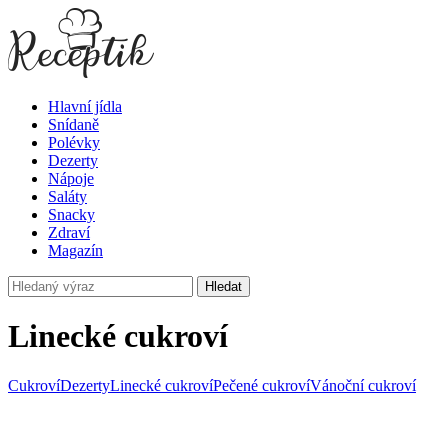
Hlavní jídla
Snídaně
Polévky
Dezerty
Nápoje
Saláty
Snacky
Zdraví
Magazín
Hledat
Linecké cukroví
Cukroví
Dezerty
Linecké cukroví
Pečené cukroví
Vánoční cukroví