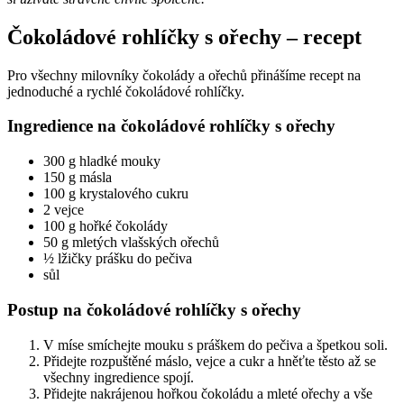
Čokoládové rohlíčky s ořechy – recept
Pro všechny milovníky čokolády a ořechů přinášíme recept na
jednoduché a rychlé čokoládové rohlíčky.
Ingredience na čokoládové rohlíčky s ořechy
300 g hladké mouky
150 g másla
100 g krystalového cukru
2 vejce
100 g hořké čokolády
50 g mletých vlašských ořechů
½ lžičky prášku do pečiva
sůl
Postup na čokoládové rohlíčky s ořechy
V míse smíchejte mouku s práškem do pečiva a špetkou soli.
Přidejte rozpuštěné máslo, vejce a cukr a hněťte těsto až se
všechny ingredience spojí.
Přidejte nakrájenou hořkou čokoládu a mleté ořechy a vše