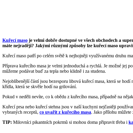
Kuřecí maso
je velmi dobře dostupné ve všech obchodech a superm
máte nejraději? Jakými různými způsoby lze kuřecí maso upravi
Kuřecí maso patří po celém světě k nejhojněji využívanému druhu mas
Příprava kuřecího masa je velmi jednoduchá a rychlá. Je možné jej po
můžeme podávat buď za tepla nebo klidně i za studena.
Nejoblíbenější částí jsou bezesporu libová kuřecí masa, která se hodí
křídla, která se skvěle hodí na grilování.
Pokud v neděli nevíte, co k obědu z kuřecího masa, případně na nějako
Kuřecí prsa nebo kuřecí stehna jsou v naší kuchyni nejčastěji použí
vybraných receptů,
co uvařit z kuřecího masa
. Jako přílohu můžete 
TIP:
Milovníci pikantních pokrmů si mohou doma připravit třeba i
ka