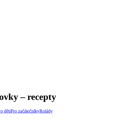
ovky – recepty
ro děti
Pro začátečníky
Rolády