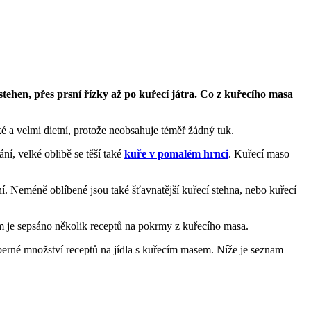
ehen, přes prsní řízky až po kuřecí játra. Co z kuřecího masa
 a velmi dietní, protože neobsahuje téměř žádný tuk.
í, velké oblibě se těší také
kuře v pomalém hrnci
. Kuřecí maso
í. Neméně oblíbené jsou také šťavnatější kuřecí stehna, nebo kuřecí
rém je sepsáno několik receptů na pokrmy z kuřecího masa.
berné množství receptů na jídla s kuřecím masem. Níže je seznam