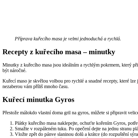
Příprava kuřecího masa je velmi jednoduchá a rychlá.
Recepty z kuřecího masa – minutky
Minutky z kuřecího masa jsou ideálním a rychlým pokrmem, který přip
být náročné.
Kuřecí maso je skvělou volbou pro rychlé a snadné recepty, které lze 
nezaberou vám příliš mnoho času.
Kuřecí minutka Gyros
Přestože málokdo vlastní doma gril na gyros, můžete si připravit velic
Plátky kuřecího masa naklepejte, ochuťte kořením Gyros, potře
Smažte v rozpáleném tuku. Po opečení dejte na jednu stranu plá
Vložte zpět do pánve slaninou dolů a krátce (do rozpuštění sýr