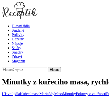
Hlavní jídla
Snídaně
Polévky
Dezerty
Nápoje
Saláty
Snacky
Zdraví
Magazín
Hledat
Minutky z kuřecího masa, rychl
Hlavní jídla
Kuřecí maso
Marinády
Maso
Minutky
Pokrmy z vnitřností
P