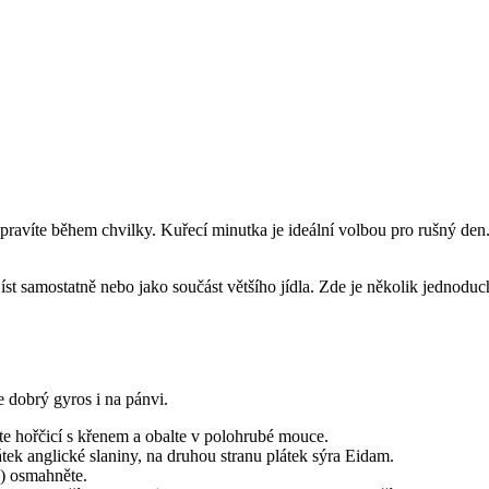
ravíte během chvilky. Kuřecí minutka je ideální volbou pro rušný den. 
jíst samostatně nebo jako součást většího jídla. Zde je několik jednod
e dobrý gyros i na pánvi.
te hořčicí s křenem a obalte v polohrubé mouce.
tek anglické slaniny, na druhou stranu plátek sýra Eidam.
a) osmahněte.