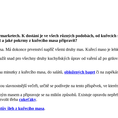
arketech. K dostání je ve všech různých podobách, od kuřecích st
t a jaké pokrmy z kuřecího masa připravit?
a. Má dokonce prvenství napříč všemi druhy mas. Kuřecí maso je lehké
užít snad pro všechny druhy kuchyňských úprav od vaření až po grilován
 na minutky z kuřecího masa, do salátů,
obložených baget
či na zapékán
u slavnostnější večeři, určitě se podívejte na tento příspěvek, ve kte
vaným masem a připravuje se na milión způsobů. Existuje opravdu nepře
zvolit třeba
cukeťáky
.
tův šleh z kuřecího masa
.