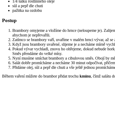
1/4 šálku rostlinného oleje
sůl a pepř dle chuti
pažitka na ozdobu
Postup
Brambory omyjeme a vložíme do hrnce (neloupeme je). Zalijeme
abychom je nepřevařili.
Zatímco se brambory vaří, uvaříme v malém hrnci vývar, až se
Když jsou brambory uvařené, slijeme je a necháme mírně vychlad
Pokud vývar vychladl, znovu ho ohřejeme, dokud nebude horký.
Směs přendáme do velké mísy.
Nyní musíme smíchat brambory a cibulovou směs. Obojí by mělo
Salát dobře promícháme a necháme 30 minut odpočívat, přiče
Přidáme olej, sůl a pepř dle chuti a vše ještě jednou promích
Během vaření můžete do brambor přidat trochu
kmínu
, čímž salátu 