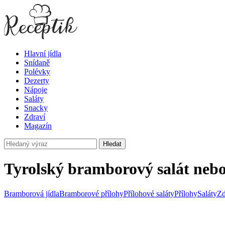
Hlavní jídla
Snídaně
Polévky
Dezerty
Nápoje
Saláty
Snacky
Zdraví
Magazín
Hledat
Tyrolský bramborový salát nebo 
Bramborová jídla
Bramborové přílohy
Přílohové saláty
Přílohy
Saláty
Zd