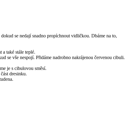
 dokud se nedají snadno propíchnout vidličkou. Dbáme na to,
a také stále teplé.
ud se vše nespojí. Přidáme nadrobno nakrájenou červenou cibuli.
me je s cibulovou směsí.
část dresinku.
tudena.