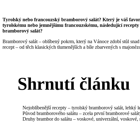
Tyrolský nebo francouzský bramborový salát? Který je váš favor
tyrolskému nebo jemnějšímu francouzskému, následující recepty
bramborový salát?
Bramborový salát – oblíbený pokrm, který na Vánoce zdobí stůl snad k
recept – od těch klasických tlumenějších a bíle zbarvených s majonézo
Shrnutí článku
Nejoblíbenější recepty – tyrolský bramborový salát, lehký l
Původ bramborového salátu – zcela první bramborové salát
Druhy brambor do salátu – voskové, univerzální, voskové,