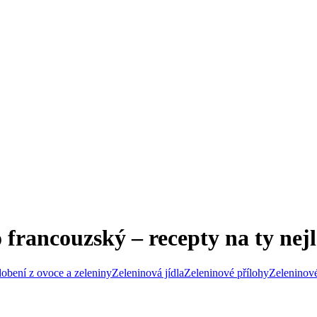
francouzský – recepty na ty nejl
obení z ovoce a zeleniny
Zeleninová jídla
Zeleninové přílohy
Zeleninové