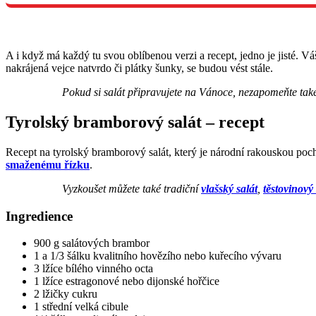
A i když má každý tu svou oblíbenou verzi a recept, jedno je jisté. V
nakrájená vejce natvrdo či plátky šunky, se budou vést stále.
Pokud si salát připravujete na Vánoce, nezapomeňte ta
Tyrolský bramborový salát – recept
Recept na tyrolský bramborový salát, který je národní rakouskou poch
smaženému řízku
.
Vyzkoušet můžete také tradiční
vlašský salát
,
těstovinový 
Ingredience
900 g salátových brambor
1 a 1/3 šálku kvalitního hovězího nebo kuřecího vývaru
3 lžíce bílého vinného octa
1 lžíce estragonové nebo dijonské hořčice
2 lžičky cukru
1 střední velká cibule