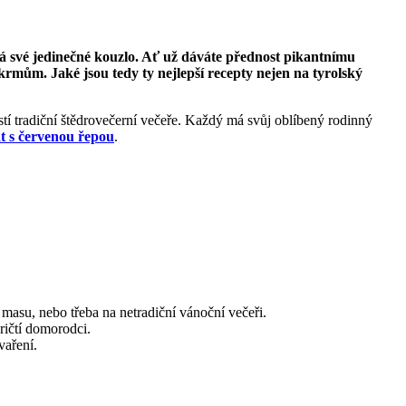
má své jedinečné kouzlo. Ať už dáváte přednost pikantnímu
mům. Jaké jsou tedy ty nejlepší recepty nejen na tyrolský
tí tradiční štědrovečerní večeře. Každý má svůj oblíbený rodinný
t s červenou řepou
.
 masu, nebo třeba na netradiční vánoční večeři.
ričtí domorodci.
vaření.