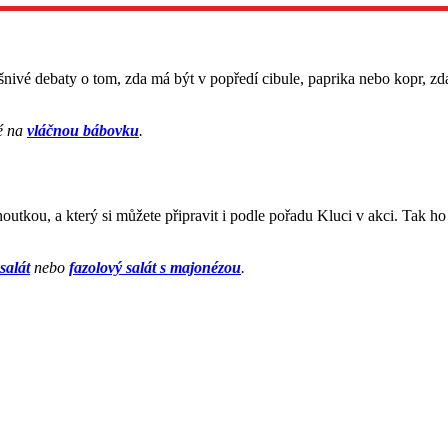
ášnivé debaty o tom, zda má být v popředí cibule, paprika nebo kopr, z
ké na
vláčnou bábovku
.
outkou, a který si můžete připravit i podle pořadu Kluci v akci. Tak h
salát
nebo
fazolový salát s majonézou
.