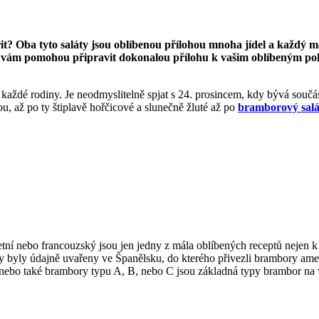
it? Oba tyto saláty jsou oblíbenou přílohou mnoha jídel a každý 
 vám pomohou připravit dokonalou přílohu k vašim oblíbeným pokr
aždé rodiny. Je neodmyslitelně spjat s 24. prosincem, kdy bývá součás
u, až po ty štiplavě hořčicové a slunečně žluté až po
bramborový salá
etní nebo francouzský jsou jen jedny z mála oblíbených receptů nejen k
y byly údajně uvařeny ve Španělsku, do kterého přivezli brambory ame
 nebo také brambory typu A, B, nebo C jsou základná typy brambor na 