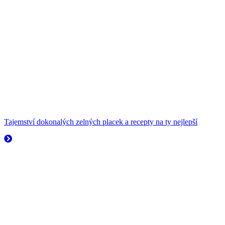
Tajemství dokonalých zelných placek a recepty na ty nejlepší