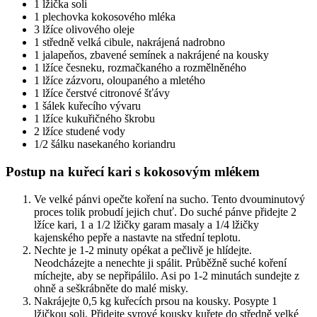
1 lžička soli
1 plechovka kokosového mléka
3 lžíce olivového oleje
1 středně velká cibule, nakrájená nadrobno
1 jalapeňos, zbavené semínek a nakrájené na kousky
1 lžíce česneku, rozmačkaného a rozmělněného
1 lžíce zázvoru, oloupaného a mletého
1 lžíce čerstvé citronové šťávy
1 šálek kuřecího vývaru
1 lžíce kukuřičného škrobu
2 lžíce studené vody
1/2 šálku nasekaného koriandru
Postup na kuřecí kari s kokosovým mlékem
Ve velké pánvi opečte koření na sucho. Tento dvouminutový
proces tolik probudí jejich chuť. Do suché pánve přidejte 2
lžíce kari, 1 a 1/2 lžičky garam masaly a 1/4 lžičky
kajenského pepře a nastavte na střední teplotu.
Nechte je 1-2 minuty opékat a pečlivě je hlídejte.
Neodcházejte a nenechte ji spálit. Průběžně suché koření
míchejte, aby se nepřipálilo. Asi po 1-2 minutách sundejte z
ohně a seškrábněte do malé misky.
Nakrájejte 0,5 kg kuřecích prsou na kousky. Posypte 1
lžičkou soli. Přidejte syrové kousky kuřete do středně velké