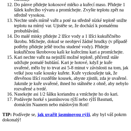
Do pánve přidejte kokosové mléko a kuřecí maso. Přidejte 1
šálek kuřecího vývaru a promíchejte. Zvyšte teplotu zpět na
středně vysokou.
Nechte směs mírně vařit a poté na středně nízké teplotě snižte
teplotu na mírný var. Ujistěte se, že dochází k pomalému
probublávání.
Do malé misky přidejte 2 lžíce vody a 1 lžíci kukuřičného
škrobu. Míchejte, dokud se neobjeví žádné hrudky (v případě
potřeby přidejte ještě trochu studené vody). Přidejte
kukuřičnou škrobovou kaši ke kuřecímu kari a promíchejte.
Kari nechte vařit na nejnižší možné teplotě, přičemž stále
udržujte pomalé bublání. Kari je hotové, když je kuře
uvařené, mělo by to trvat asi 5-8 minut v závislosti na tom, jak
velké jsou vaše kousky kuřete. Kuře vyzkoušejte tak, že
dřevěnou lžící rozdělíte kousek, abyste zjistili, zda je uvařené.
Jakmile je kuře uvařené, ihned ho stáhněte z ohně, aby nebylo
rozvařené a tvrdé.
Nasekejte asi 1/2 šálku koriandru a vmíchejte ho do kari.
Podávejte horké s jasmínovou rýží nebo rýží Basmati,
domácím Naanem nebo máslovým Roti!
TIP:
Podívejte se,
jak uvařit jasmínovou rýži
, aby byl váš pokrm
dokonalý!