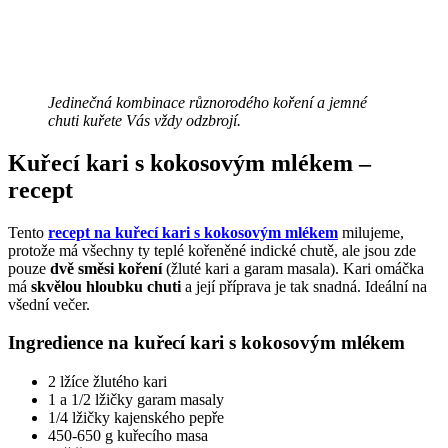
Jedinečná kombinace různorodého koření a jemné
chuti kuřete Vás vždy odzbrojí.
Kuřecí kari s kokosovým mlékem –
recept
Tento
recept na kuřecí kari s kokosovým mlékem
milujeme,
protože má všechny ty teplé kořeněné indické chutě, ale jsou zde
pouze
dvě
směsi koření
(žluté kari a garam masala). Kari omáčka
má
skvělou hloubku chuti
a její příprava je tak snadná. Ideální na
všední večer.
Ingredience na kuřecí kari s kokosovým mlékem
2 lžíce žlutého kari
1 a 1/2 lžičky garam masaly
1/4 lžičky kajenského pepře
450-650 g kuřecího masa