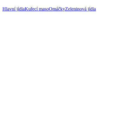
Hlavní jídla
Kuřecí maso
Omáčky
Zeleninová jídla