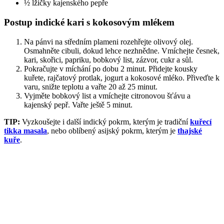
½ lžičky kajenského pepře
Postup indické kari s kokosovým mlékem
Na pánvi na středním plameni rozehřejte olivový olej.
Osmahněte cibuli, dokud lehce nezhnědne. Vmíchejte česnek,
kari, skořici, papriku, bobkový list, zázvor, cukr a sůl.
Pokračujte v míchání po dobu 2 minut. Přidejte kousky
kuřete, rajčatový protlak, jogurt a kokosové mléko. Přiveďte k
varu, snižte teplotu a vařte 20 až 25 minut.
Vyjměte bobkový list a vmíchejte citronovou šťávu a
kajenský pepř. Vařte ještě 5 minut.
TIP:
Vyzkoušejte i další indický pokrm, kterým je tradiční
kuřecí
tikka masala
, nebo oblíbený asijský pokrm, kterým je
thajské
kuře
.