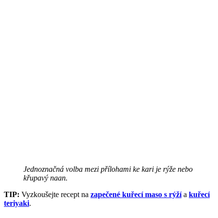
Jednoznačná volba mezi přílohami ke kari je rýže nebo
křupavý naan.
TIP:
Vyzkoušejte recept na
zapečené kuřecí maso s rýží
a
kuřecí
teriyaki
.