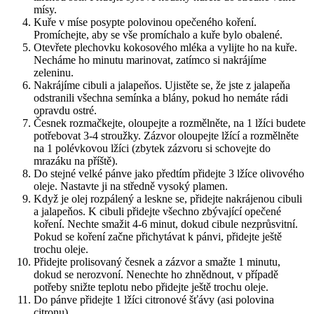
mísy.
Kuře v míse posypte polovinou opečeného koření.
Promíchejte, aby se vše promíchalo a kuře bylo obalené.
Otevřete plechovku kokosového mléka a vylijte ho na kuře.
Necháme ho minutu marinovat, zatímco si nakrájíme
zeleninu.
Nakrájíme cibuli a jalapeňos. Ujistěte se, že jste z jalapeňa
odstranili všechna semínka a blány, pokud ho nemáte rádi
opravdu ostré.
Česnek rozmačkejte, oloupejte a rozmělněte, na 1 lžíci budete
potřebovat 3-4 stroužky. Zázvor oloupejte lžící a rozmělněte
na 1 polévkovou lžíci (zbytek zázvoru si schovejte do
mrazáku na příště).
Do stejné velké pánve jako předtím přidejte 3 lžíce olivového
oleje. Nastavte ji na středně vysoký plamen.
Když je olej rozpálený a leskne se, přidejte nakrájenou cibuli
a jalapeňos. K cibuli přidejte všechno zbývající opečené
koření. Nechte smažit 4-6 minut, dokud cibule nezprůsvitní.
Pokud se koření začne přichytávat k pánvi, přidejte ještě
trochu oleje.
Přidejte prolisovaný česnek a zázvor a smažte 1 minutu,
dokud se nerozvoní. Nenechte ho zhnědnout, v případě
potřeby snižte teplotu nebo přidejte ještě trochu oleje.
Do pánve přidejte 1 lžíci citronové šťávy (asi polovina
citronu).