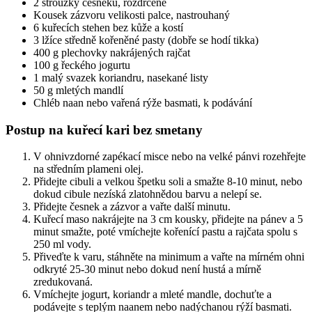
2 stroužky česneku, rozdrcené
Kousek zázvoru velikosti palce, nastrouhaný
6 kuřecích stehen bez kůže a kostí
3 lžíce středně kořeněné pasty (dobře se hodí tikka)
400 g plechovky nakrájených rajčat
100 g řeckého jogurtu
1 malý svazek koriandru, nasekané listy
50 g mletých mandlí
Chléb naan nebo vařená rýže basmati, k podávání
Postup na kuřecí kari bez smetany
V ohnivzdorné zapékací misce nebo na velké pánvi rozehřejte
na středním plameni olej.
Přidejte cibuli a velkou špetku soli a smažte 8-10 minut, nebo
dokud cibule nezíská zlatohnědou barvu a nelepí se.
Přidejte česnek a zázvor a vařte další minutu.
Kuřecí maso nakrájejte na 3 cm kousky, přidejte na pánev a 5
minut smažte, poté vmíchejte kořenící pastu a rajčata spolu s
250 ml vody.
Přiveďte k varu, stáhněte na minimum a vařte na mírném ohni
odkryté 25-30 minut nebo dokud není hustá a mírně
zredukovaná.
Vmíchejte jogurt, koriandr a mleté mandle, dochuťte a
podávejte s teplým naanem nebo nadýchanou rýží basmati.