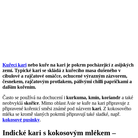
Kuřecí kari
nebo kuře na kari je pokrm pocházející z asijských
zemí. Typické kari se skládá z kuřecího masa dušeného v
cibulové a rajčatové omáčce, ochucené výrazným zázvorem,
česnekem, rajčatovým protlakem, pálivými chilli papričkami a
dalším kořením.
Často se používá na dochucení i
kurkuma, kmín, koriandr
a také
neobvyklá
skořice
.
Mimo oblast Asie se kuře na kari připravuje z
připravené kořenicí směsi známé pod názvem
kari
. Z kokosového
mléka se kromě slaných pokrmů připravují také sladké, např.
kokosové pusinky
.
Indické kari s kokosovým mlékem –