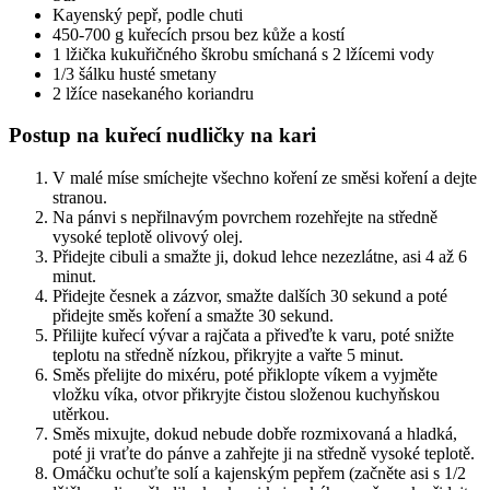
Kayenský pepř, podle chuti
450-700 g kuřecích prsou bez kůže a kostí
1 lžička kukuřičného škrobu smíchaná s 2 lžícemi vody
1/3 šálku husté smetany
2 lžíce nasekaného koriandru
Postup na kuřecí nudličky na kari
V malé míse smíchejte všechno koření ze směsi koření a dejte
stranou.
Na pánvi s nepřilnavým povrchem rozehřejte na středně
vysoké teplotě olivový olej.
Přidejte cibuli a smažte ji, dokud lehce nezezlátne, asi 4 až 6
minut.
Přidejte česnek a zázvor, smažte dalších 30 sekund a poté
přidejte směs koření a smažte 30 sekund.
Přilijte kuřecí vývar a rajčata a přiveďte k varu, poté snižte
teplotu na středně nízkou, přikryjte a vařte 5 minut.
Směs přelijte do mixéru, poté přiklopte víkem a vyjměte
vložku víka, otvor přikryjte čistou složenou kuchyňskou
utěrkou.
Směs mixujte, dokud nebude dobře rozmixovaná a hladká,
poté ji vraťte do pánve a zahřejte ji na středně vysoké teplotě.
Omáčku ochuťte solí a kajenským pepřem (začněte asi s 1/2