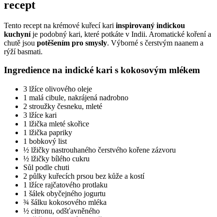
recept
Tento recept na krémové kuřecí kari
inspirovaný indickou
kuchyní
je podobný kari, které potkáte v Indii. Aromatické koření a
chutě jsou
potěšením pro smysly
. Výborné s čerstvým naanem a
rýží basmati.
Ingredience na indické kari s kokosovým mlékem
3 lžíce olivového oleje
1 malá cibule, nakrájená nadrobno
2 stroužky česneku, mleté
3 lžíce kari
1 lžička mleté skořice
1 lžička papriky
1 bobkový list
½ lžičky nastrouhaného čerstvého kořene zázvoru
½ lžičky bílého cukru
Sůl podle chuti
2 půlky kuřecích prsou bez kůže a kostí
1 lžíce rajčatového protlaku
1 šálek obyčejného jogurtu
¾ šálku kokosového mléka
½ citronu, odšťavněného