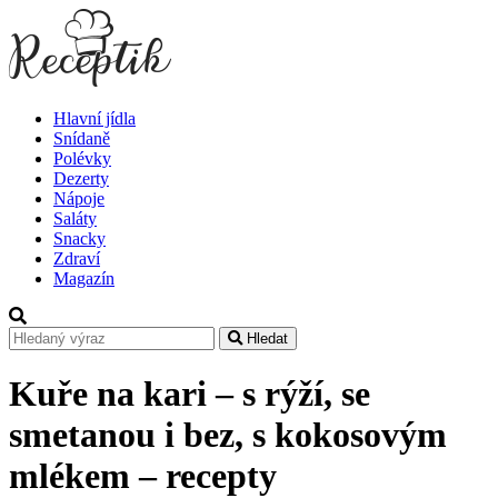
Hlavní jídla
Snídaně
Polévky
Dezerty
Nápoje
Saláty
Snacky
Zdraví
Magazín
Hledat
Kuře na kari – s rýží, se
smetanou i bez, s kokosovým
mlékem – recepty