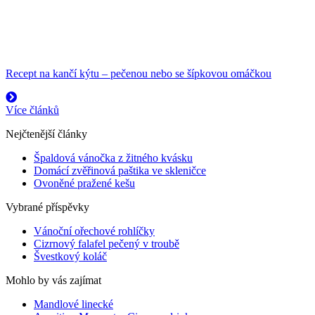
Recept na kančí kýtu – pečenou nebo se šípkovou omáčkou
Více článků
Nejčtenější články
Špaldová vánočka z žitného kvásku
Domácí zvěřinová paštika ve skleničce
Ovoněné pražené kešu
Vybrané příspěvky
Vánoční ořechové rohlíčky
Cizrnový falafel pečený v troubě
Švestkový koláč
Mohlo by vás zajímat
Mandlové linecké