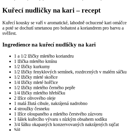
Kuřecí nudličky na kari – recept
Kuřecí kousky se vaří v aromatické, lahodně ochucené kari omáčce
a poté se dochutí smetanou pro bohatost a koriandrem pro barvu a
svěžest.
Ingredience na kuřecí nudličky na kari
1 a 1/2 lžičky mletého koriandru
1 lžička mletého kmínu
1/2 lžičky kurkumy
1/2 lžičky fenyklových semínek, rozdrcených v malém sáčku
1/2 lžičky mleté skořice
1/4 lžičky mleté hořčice
1/2 lžičky mletého černého pepře
1/4 lžičky mletého hřebíčku
2 lžíce olivového oleje
1 malá žlutá cibule, nakrájená nadrobno
4 stroužky česneku
1 lžíce oloupaného a mletého čerstvého zázvoru
1 šálek kuřecího vývaru s nízkým obsahem sodíku
3/4 šálku okapaných konzervovaných nakrájených rajčat
Sůl