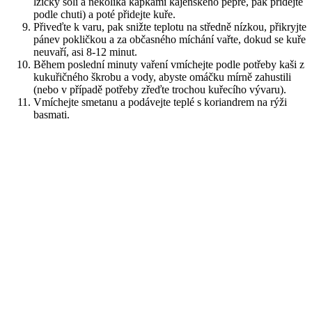
lžičky soli a několika kapkami kajenského pepře, pak přidejte
podle chuti) a poté přidejte kuře.
Přiveďte k varu, pak snižte teplotu na středně nízkou, přikryjte
pánev pokličkou a za občasného míchání vařte, dokud se kuře
neuvaří, asi 8-12 minut.
Během poslední minuty vaření vmíchejte podle potřeby kaši z
kukuřičného škrobu a vody, abyste omáčku mírně zahustili
(nebo v případě potřeby zřeďte trochou kuřecího vývaru).
Vmíchejte smetanu a podávejte teplé s koriandrem na rýži
basmati.