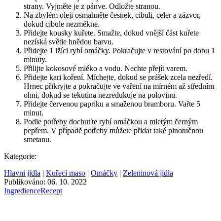
strany. Vyjměte je z pánve. Odložte stranou.
Na zbylém oleji osmahněte česnek, cibuli, celer a zázvor,
dokud cibule nezměkne.
Přidejte kousky kuřete. Smažte, dokud vnější část kuřete
nezíská světle hnědou barvu.
Přidejte 1 lžíci rybí omáčky. Pokračujte v restování po dobu 1
minuty.
Přilijte kokosové mléko a vodu. Nechte přejít varem.
Přidejte kari koření. Míchejte, dokud se prášek zcela nezředí.
Hrnec přikryjte a pokračujte ve vaření na mírném až středním
ohni, dokud se tekutina nezredukuje na polovinu.
Přidejte červenou papriku a smaženou bramboru. Vařte 5
minut.
Podle potřeby dochuťte rybí omáčkou a mletým černým
pepřem. V případě potřeby můžete přidat také plnotučnou
smetanu.
Kategorie:
Hlavní jídla
|
Kuřecí maso
|
Omáčky
|
Zeleninová jídla
Publikováno: 06. 10. 2022
Ingredience
Recept