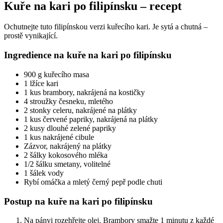
Kuře na kari po filipínsku – recept
Ochutnejte tuto filipínskou verzi kuřecího kari. Je sytá a chutná –
prostě vynikající.
Ingredience na kuře na kari po filipínsku
900 g kuřecího masa
1 lžíce kari
1 kus brambory, nakrájená na kostičky
4 stroužky česneku, mletého
2 stonky celeru, nakrájené na plátky
1 kus červené papriky, nakrájená na plátky
2 kusy dlouhé zelené papriky
1 kus nakrájené cibule
Zázvor, nakrájený na plátky
2 šálky kokosového mléka
1/2 šálku smetany, volitelné
1 šálek vody
Rybí omáčka a mletý černý pepř podle chuti
Postup na kuře na kari po filipínsku
Na pánvi rozehřejte olej. Brambory smažte 1 minutu z každé