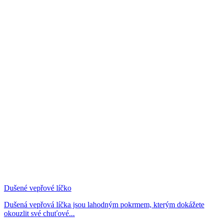
Dušené vepřové líčko
Dušená vepřová líčka jsou lahodným pokrmem, kterým dokážete
okouzlit své chuťové...