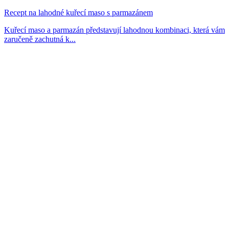
Recept na lahodné kuřecí maso s parmazánem
Kuřecí maso a parmazán představují lahodnou kombinaci, která vám
zaručeně zachutná k...