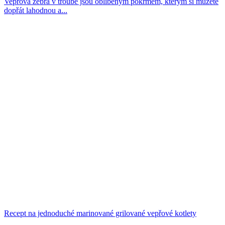
Vepřová žebra v troubě jsou oblíbeným pokrmem, kterým si můžete
dopřát lahodnou a...
Recept na jednoduché marinované grilované vepřové kotlety