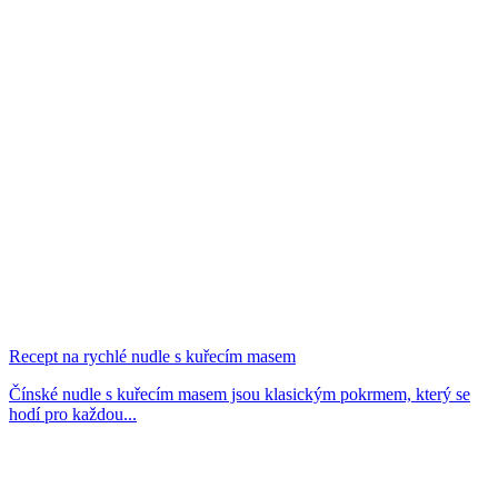
Recept na rychlé nudle s kuřecím masem
Čínské nudle s kuřecím masem jsou klasickým pokrmem, který se
hodí pro každou...