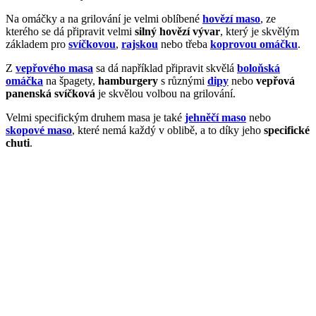
Na omáčky a na grilování je velmi oblíbené
hovězí maso
, ze
kterého se dá připravit velmi
silný hovězí vývar
, který je skvělým
základem pro
svíčkovou
,
rajskou
nebo třeba
koprovou omáčku
.
Z
vepřového masa
sa dá například připravit skvělá
boloňská
omáčka
na špagety,
hamburgery
s různými
dipy
nebo
vepřová
panenská svíčková
je skvělou volbou na grilování.
Velmi specifickým druhem masa je také
jehněčí maso
nebo
skopové maso
, které nemá každý v oblibě, a to díky jeho
specifické
chuti
.