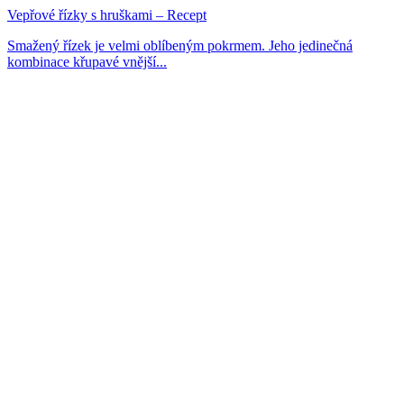
Vepřové řízky s hruškami – Recept
Smažený řízek je velmi oblíbeným pokrmem. Jeho jedinečná
kombinace křupavé vnější...