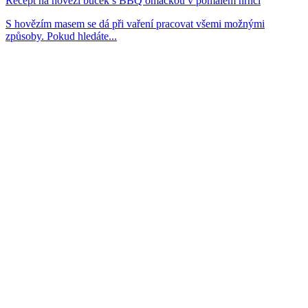
Recept na hovězí bůček s BBQ omáčkou v pomalém hrnci
S hovězím masem se dá při vaření pracovat všemi možnými
způsoby. Pokud hledáte...