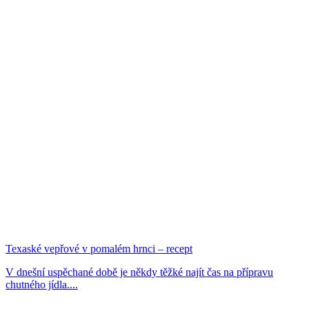
Texaské vepřové v pomalém hrnci – recept
V dnešní uspěchané době je někdy těžké najít čas na přípravu
chutného jídla....