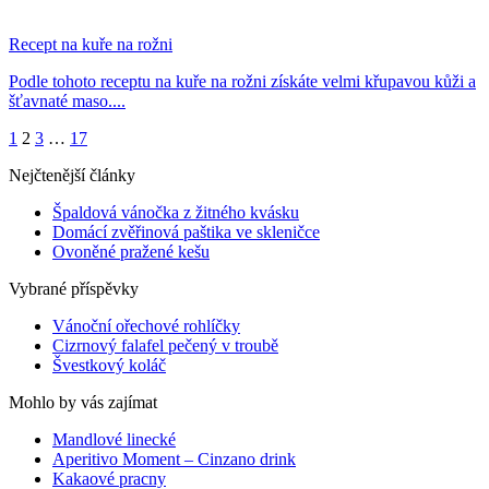
Recept na kuře na rožni
Podle tohoto receptu na kuře na rožni získáte velmi křupavou kůži a
šťavnaté maso....
1
2
3
…
17
Nejčtenější články
Špaldová vánočka z žitného kvásku
Domácí zvěřinová paštika ve skleničce
Ovoněné pražené kešu
Vybrané příspěvky
Vánoční ořechové rohlíčky
Cizrnový falafel pečený v troubě
Švestkový koláč
Mohlo by vás zajímat
Mandlové linecké
Aperitivo Moment – Cinzano drink
Kakaové pracny