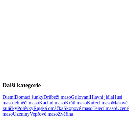
Další kategorie
Dietní
Domácí šunky
Drůbeží maso
Grilování
Hlavní jídla
Husí
maso
Jehněčí maso
Kachní maso
Krůtí maso
Kuřecí maso
Masové
kuličky
Polévky
Rajská omáčka
Skopové maso
Telecí maso
Uzené
maso
Uzeniny
Vepřové maso
Zvěřina