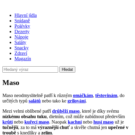
Hlavní jídla
Snídaně
Polévky
Dezerty
Nápoje
Saláty
Snacky
Zdraví
Magazín
Hledat
Maso
Maso neodmyslitelně patří k různým
omáčkám
,
těstovinám
, do
určitých typů
salátů
nebo tako ke
grilování
.
Mezi velmi oblíbené patří
drůběží maso
, které je díky svému
nízkému
obsahu tuku
, dietním, což může nabídnout především
krůtí
nebo
kuřecí maso
. Naopak
kachní
nebo
husí maso
už je
tučnější
, za to má
výraznější
chuť
a skvěle chutná jen
upečené v
troubě
s knedlíky a
zelím
.