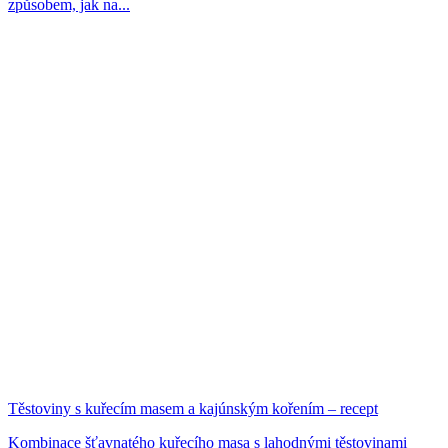
způsobem, jak na...
Těstoviny s kuřecím masem a kajúnským kořením – recept
Kombinace šťavnatého kuřecího masa s lahodnými těstovinami