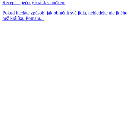
Recept – pečený králík s bůčkem
Pokud hledáte způsob, jak obměnit svá jídla, nehledejte nic jiného
než králíka. Pomalu...