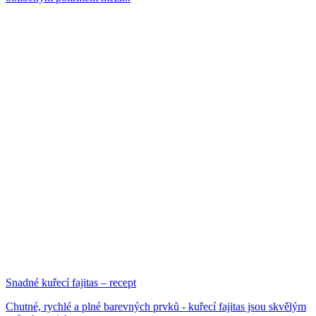
Snadné kuřecí fajitas – recept
Chutné, rychlé a plné barevných prvků - kuřecí fajitas jsou skvělým