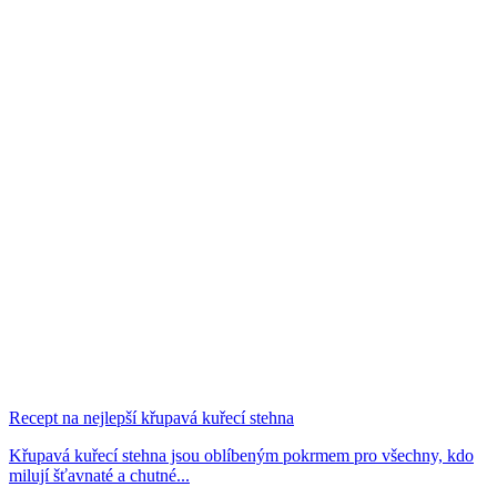
Recept na nejlepší křupavá kuřecí stehna
Křupavá kuřecí stehna jsou oblíbeným pokrmem pro všechny, kdo
milují šťavnaté a chutné...