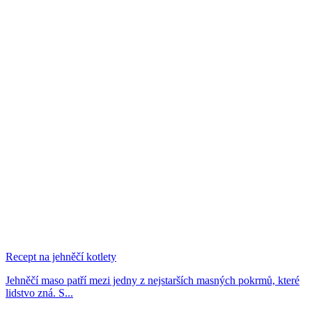
Recept na jehněčí kotlety
Jehněčí maso patří mezi jedny z nejstarších masných pokrmů, které
lidstvo zná. S...